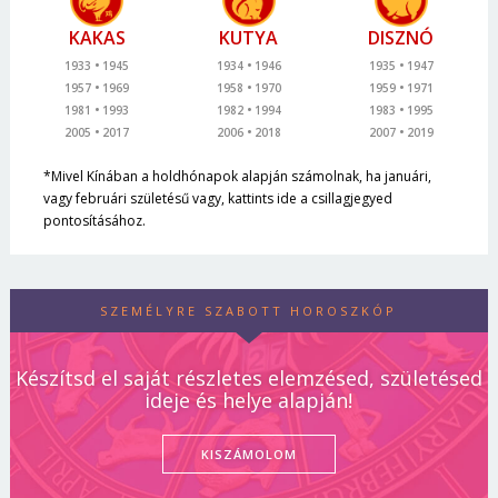
KAKAS
KUTYA
DISZNÓ
1933
1945
1934
1946
1935
1947
1957
1969
1958
1970
1959
1971
1981
1993
1982
1994
1983
1995
2005
2017
2006
2018
2007
2019
*Mivel Kínában a holdhónapok alapján számolnak, ha januári,
vagy februári születésű vagy, kattints ide a csillagjegyed
pontosításához.
SZEMÉLYRE SZABOTT HOROSZKÓP
Készítsd el saját részletes elemzésed, születésed
ideje és helye alapján!
KISZÁMOLOM