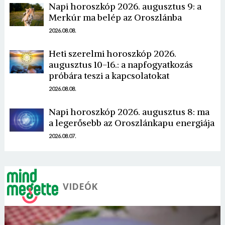
Napi horoszkóp 2026. augusztus 9: a
Merkúr ma belép az Oroszlánba
2026.08.08.
Heti szerelmi horoszkóp 2026.
augusztus 10-16.: a napfogyatkozás
Borsonline bejelentkezés
próbára teszi a kapcsolatokat
2026.08.08.
E-mail cím vagy felhasználónév
Napi horoszkóp 2026. augusztus 8: ma
a legerősebb az Oroszlánkapu energiája
Jelszó
2026.08.07.
Mégse
Bejelentkezés
VIDEÓK