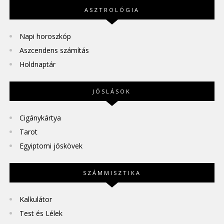
ASZTROLÓGIA
Napi horoszkóp
Aszcendens számítás
Holdnaptár
JÓSLÁSOK
Cigánykártya
Tarot
Egyiptomi jóskövek
SZÁMMISZTIKA
Kalkulátor
Test és Lélek