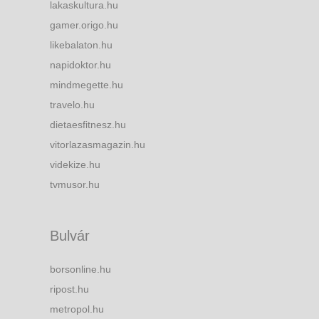
lakaskultura.hu
gamer.origo.hu
likebalaton.hu
napidoktor.hu
mindmegette.hu
travelo.hu
dietaesfitnesz.hu
vitorlazasmagazin.hu
videkize.hu
tvmusor.hu
Bulvár
borsonline.hu
ripost.hu
metropol.hu