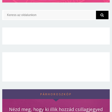
PÁRHOROSZKÓP
Nézd meg, hogy ki illik hozzád csillagjegyed