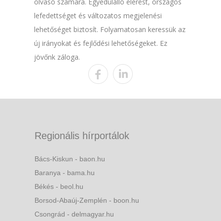
olvasó számára. Egyedülálló elérést, országos
lefedettséget és változatos megjelenési
lehetőséget biztosít. Folyamatosan keressük az
új irányokat és fejlődési lehetőségeket. Ez
jövőnk záloga.
Regionális hírportálok
Bács-Kiskun - baon.hu
Baranya - bama.hu
Békés - beol.hu
Borsod-Abaúj-Zemplén - boon.hu
Csongrád - delmagyar.hu