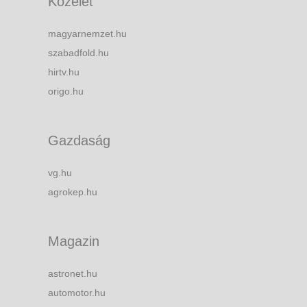
Közélet
magyarnemzet.hu
szabadfold.hu
hirtv.hu
origo.hu
Gazdaság
vg.hu
agrokep.hu
Magazin
astronet.hu
automotor.hu