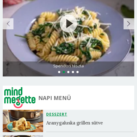
Görögdinnye-limonádé
NAPI MENÜ
DESSZERT
Aranygaluska grillen sütve