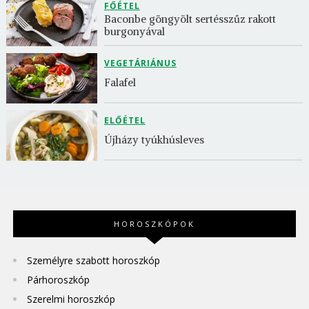
FŐÉTEL
Baconbe göngyölt sertésszűz rakott 
burgonyával
VEGETÁRIÁNUS
Falafel
ELŐÉTEL
Újházy tyúkhúsleves
HOROSZKÓPOK
Személyre szabott horoszkóp
Párhoroszkóp
Szerelmi horoszkóp