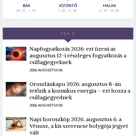
BAK
VÍZÖNTŐ
HALAK
XII. 22. - I. 19.
I. 20. - II. 18.
II. 19. - III. 20.
TOP 5
Napfogyatkozás 2026: ezt üzeni az
augusztus 12-i részleges fogyatkozás a
csillagjegyeknek
2026. AUGUSZTUS 06.
Oroszlánkapu 2026: augusztus 8-án
tetőzik a kozmikus energia – ezt hozza a
csillagjegyednek
2026. AUGUSZTUS 05.
Napi horoszkóp 2026. augusztus 6: a
Vénusz, a kis szerencse bolygója jegyet
vált