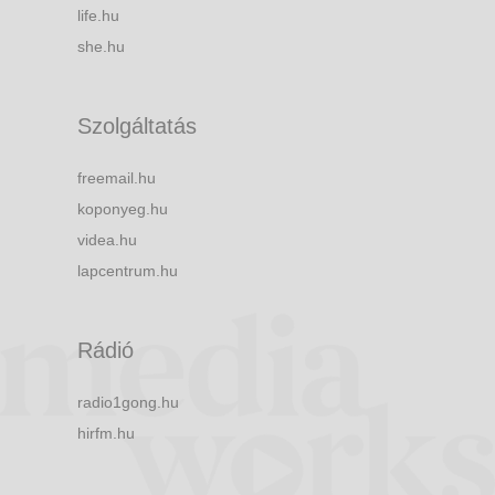
life.hu
she.hu
Szolgáltatás
freemail.hu
koponyeg.hu
videa.hu
lapcentrum.hu
Rádió
radio1gong.hu
hirfm.hu