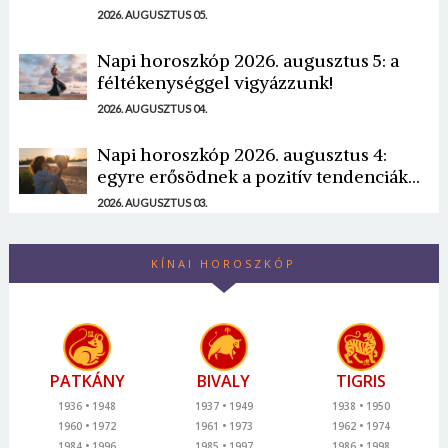
2026. AUGUSZTUS 05.
Napi horoszkóp 2026. augusztus 5: a
féltékenységgel vigyázzunk!
2026. AUGUSZTUS 04.
Napi horoszkóp 2026. augusztus 4:
egyre erősödnek a pozitív tendenciák...
2026. AUGUSZTUS 03.
KÍNAI HOROSZKÓP
PATKÁNY
BIVALY
TIGRIS
1936
1948
1937
1949
1938
1950
1960
1972
1961
1973
1962
1974
1984
1996
1985
1997
1986
1998