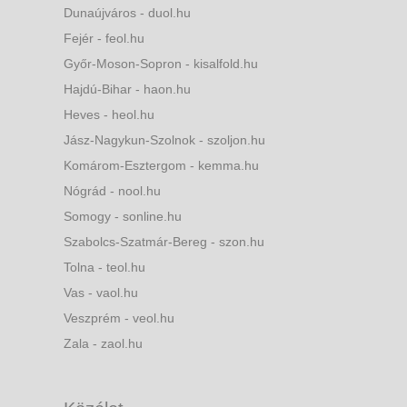
Dunaújváros - duol.hu
Fejér - feol.hu
Győr-Moson-Sopron - kisalfold.hu
Hajdú-Bihar - haon.hu
Heves - heol.hu
Jász-Nagykun-Szolnok - szoljon.hu
Komárom-Esztergom - kemma.hu
Nógrád - nool.hu
Somogy - sonline.hu
Szabolcs-Szatmár-Bereg - szon.hu
Tolna - teol.hu
Vas - vaol.hu
Veszprém - veol.hu
Zala - zaol.hu