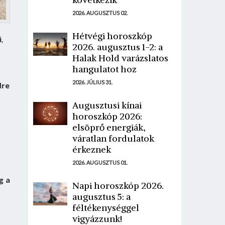
2026. AUGUSZTUS 02.
Hétvégi horoszkóp
i
,
2026. augusztus 1-2: a
Halak Hold varázslatos
hangulatot hoz
2026. JÚLIUS 31.
dre
Augusztusi kínai
horoszkóp 2026:
elsöprő energiák,
váratlan fordulatok
érkeznek
2026. AUGUSZTUS 01.
g a
Napi horoszkóp 2026.
augusztus 5: a
féltékenységgel
vigyázzunk!