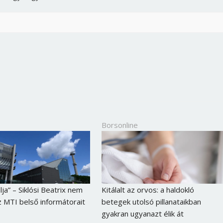
Jelszó
Mégse
Bejelentkezés
Borsonline
lja” – Siklósi Beatrix nem
Kitálalt az orvos: a haldokló
z MTI belső informátorait
betegek utolsó pillanataikban
gyakran ugyanazt élik át