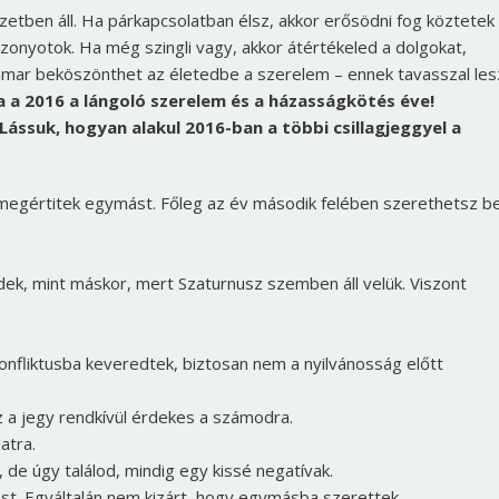
etben áll. Ha párkapcsolatban élsz, akkor erősödni fog köztetek
zonyotok. Ha még szingli vagy, akkor átértékeled a dolgokat,
amar beköszönthet az életedbe a szerelem – ennek tavasszal les
 a 2016 a lángoló szerelem és a házasságkötés éve!
Lássuk, hogyan alakul 2016-ban a többi csillagjeggyel a
 megértitek egymást. Főleg az év második felében szerethetsz b
ek, mint máskor, mert Szaturnusz szemben áll velük. Viszont
onfliktusba keveredtek, biztosan nem a nyilvánosság előtt
z a jegy rendkívül érdekes a számodra.
atra.
de úgy találod, mindig egy kissé negatívak.
t. Egyáltalán nem kizárt, hogy egymásba szerettek.