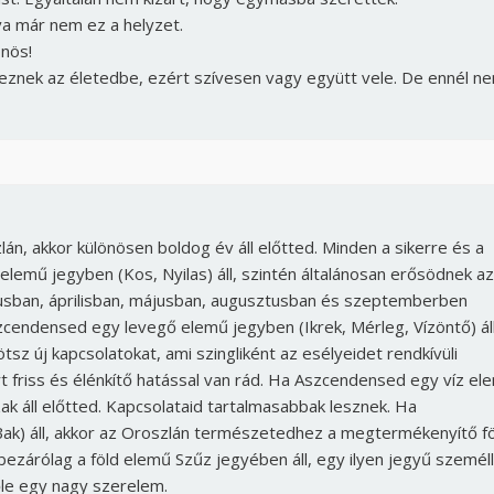
tva már nem ez a helyzet.
önös!
keznek az életedbe, ezért szívesen vagy együtt vele. De ennél n
án, akkor különösen boldog év áll előtted. Minden a sikerre és a
emű jegyben (Kos, Nyilas) áll, szintén általánosan erősödnek az
iusban, áprilisban, májusban, augusztusban és szeptemberben
cendensed egy levegő elemű jegyben (Ikrek, Mérleg, Vízöntő) áll
 új kapcsolatokat, ami szingliként az esélyeidet rendkívüli
Borsonline bejelentkezés
rt friss és élénkítő hatással van rád. Ha Aszcendensed egy víz el
zak áll előtted. Kapcsolataid tartalmasabbak lesznek. Ha
E-mail cím vagy felhasználónév
ak) áll, akkor az Oroszlán természetedhez a megtermékenyítő fö
bezárólag a föld elemű Szűz jegyében áll, egy ilyen jegyű személl
őle egy nagy szerelem.