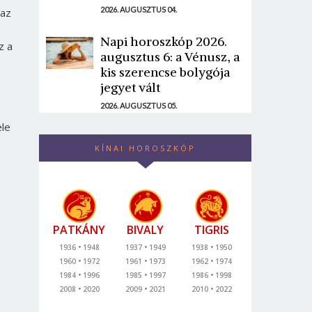
2026. AUGUSZTUS 04.
 az
Napi horoszkóp 2026.
z a
augusztus 6: a Vénusz, a
kis szerencse bolygója
jegyet vált
2026. AUGUSZTUS 05.
ele
KÍNAI HOROSZKÓP
PATKÁNY
BIVALY
TIGRIS
1936
1948
1937
1949
1938
1950
1960
1972
1961
1973
1962
1974
1984
1996
1985
1997
1986
1998
2008
2020
2009
2021
2010
2022