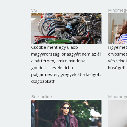
VG
Mindmeg
Csődbe ment egy újabb
Figyelme
magyarországi óriásgyár: nem az áll
orvosmet
a háttérben, amire mindenki
vészelhetj
gondolt – levelet írt a
hőséget!
polgármester, „vegyék át a kirúgott
dolgozókat!"
Borsonline
Mindmeg