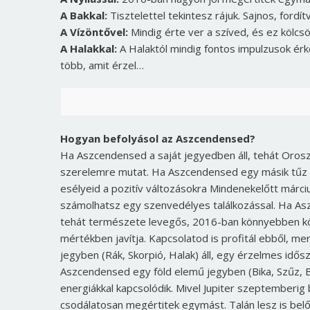
A Bakkal:
Tisztelettel tekintesz rájuk. Sajnos, fordí
A Vízöntővel:
Mindig érte ver a szíved, és ez kölcs
A Halakkal:
A Halaktól mindig fontos impulzusok ér
több, amit érzel…
Hogyan befolyásol az Aszcendensed?
Ha Aszcendensed a saját jegyedben áll, tehát Oroszl
szerelemre mutat. Ha Aszcendensed egy másik tűz el
esélyeid a pozitív változásokra Mindenekelőtt márc
számolhatsz egy szenvedélyes találkozással. Ha Asz
tehát természete levegős, 2016-ban könnyebben kötsz
mértékben javítja. Kapcsolatod is profitál ebből, me
jegyben (Rák, Skorpió, Halak) áll, egy érzelmes idős
Aszcendensed egy föld elemű jegyben (Bika, Szűz, B
energiákkal kapcsolódik. Mivel Jupiter szeptemberig 
csodálatosan megértitek egymást. Talán lesz is bel