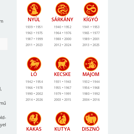
NYÚL
SÁRKÁNY
KÍGYÓ
em
1939
1951
1940
1952
1941
1953
1963
1975
1964
1976
1965
1977
1987
1999
1988
2000
1989
2001
2011
2023
2012
2024
2013
2025
LÓ
KECSKE
MAJOM
1942
1954
1931
1943
1932
1944
,
1966
1978
1955
1967
1956
1968
1990
2002
1979
1991
1980
1992
2014
2026
2003
2015
2004
2016
emű
ld-
yel
KAKAS
KUTYA
DISZNÓ