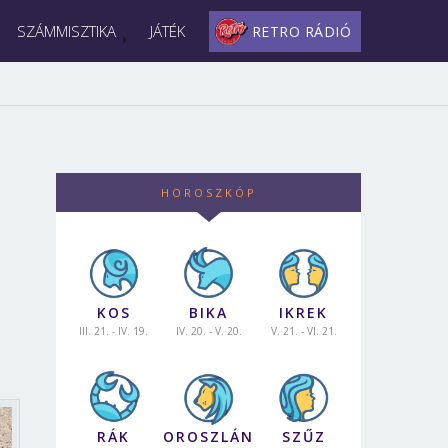
SZÁMMISZTIKA
JÁTÉK
RETRO RÁDIÓ
HOROSZKÓP
KOS
BIKA
IKREK
III. 21. - IV. 19.
IV. 20. - V. 20.
V. 21. - VI. 21.
RÁK
OROSZLÁN
SZŰZ