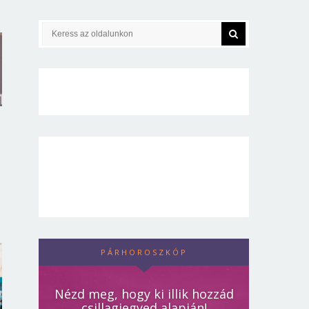
PÁRHOROSZKÓP
Nézd meg, hogy ki illik hozzád
csillagjegyed alapján!