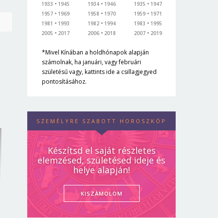
1933
1945
1934
1946
1935
1947
1957
1969
1958
1970
1959
1971
1981
1993
1982
1994
1983
1995
2005
2017
2006
2018
2007
2019
*Mivel Kínában a holdhónapok alapján
számolnak, ha januári, vagy februári
születésű vagy, kattints ide a csillagjegyed
pontosításához.
SZEMÉLYRE SZABOTT HOROSZKÓP
Készítsd el saját részletes
elemzésed, születésed ideje és
helye alapján!
KISZÁMOLOM