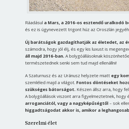
Ráadásul
a Mars, a 2016-os esztendő uralkodó bo
és ez is úgynevezett trigont húz az Oroszlán jegyé
Új barátságok gazdagíthatják az életedet, az é
számodra, hogy jól élj, és egy kis luxust is megen
áll majd 2016-ban.
A bolygóállásoknak köszönhetőe
természetednek senki sem tud majd ellenállni!
A Szaturnusz és az Uránusz helyzete miatt
egy kom
szemléled majd a világot.
Fontos döntéseket hozo
szükséges bátorságot.
Készen állsz arra, hogy fel
A bolygóállások viszont arra figyelmeztetnek, hog
arroganciától, vagy a nagyképűségtől
– sok ell
higgadtságodat akkor is, amikor a leghangosa
Szerelmi élet