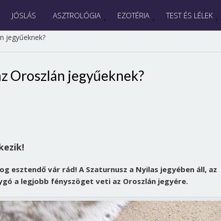
JÓSLÁS
ASZTROLÓGIA
EZOTÉRIA
TEST ÉS LÉLEK
án jegyűeknek?
az Oroszlán jegyűeknek?
kezik!
og esztendő vár rád!
A Szaturnusz a Nyilas jegyében áll, az
ygó a legjobb fényszöget veti az Oroszlán jegyére.