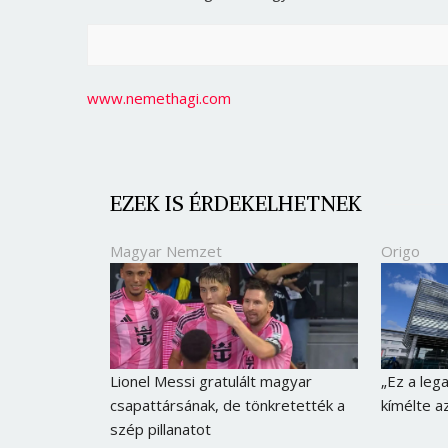
www.nemethagi.com
EZEK IS ÉRDEKELHETNEK
Magyar Nemzet
Origo
Lionel Messi gratulált magyar
„Ez a lega
csapattársának, de tönkretették a
kímélte a
szép pillanatot