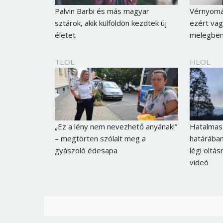
Palvin Barbi és más magyar
Vérnyomá
sztárok, akik külföldön kezdtek új
ezért vag
életet
melegbe
TEOL
HEOL
„Ez a lény nem nevezhető anyának!”
Hatalmas
– megtörten szólalt meg a
határában
gyászoló édesapa
légi oltás
videó