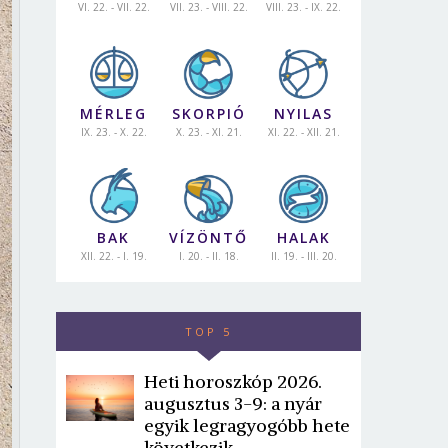
VI. 22. - VII. 22.
VII. 23. - VIII. 22.
VIII. 23. - IX. 22.
MÉRLEG
SKORPIÓ
NYILAS
IX. 23. - X. 22.
X. 23. - XI. 21.
XI. 22. - XII. 21.
BAK
VÍZÖNTŐ
HALAK
XII. 22. - I. 19.
I. 20. - II. 18.
II. 19. - III. 20.
TOP 5
Heti horoszkóp 2026.
augusztus 3-9: a nyár
egyik legragyogóbb hete
következik