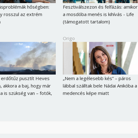
sproblémák hőségben:
Fesztiválszezon és felfázás: amikor
y rosszul az extrém
a mosdóba menés is kihívás - Life
n
(támogatott tartalom)
Origo
 erdőtűz pusztít Heves
„Nem a legélesebb kés” – páros
, akkora a baj, hogy már
lábbal szálltak bele Nádai Anikóba a
ra is szükség van – fotók,
medencés képe miatt