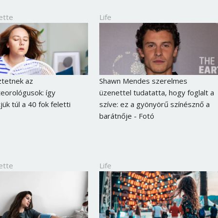
ette
Life
ztetnek az
Shawn Mendes szerelmes
eorológusok: így
üzenettel tudatatta, hogy foglalt a
ük túl a 40 fok feletti
szíve: ez a gyönyörű színésznő a
barátnője - Fotó
ette
Life