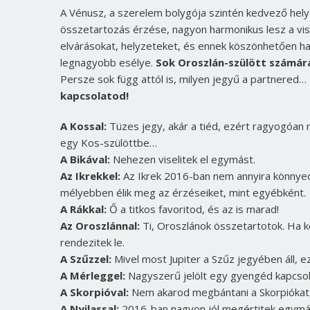
A Vénusz, a szerelem bolygója szintén kedvező helyz
összetartozás érzése, nagyon harmonikus lesz a vis
elvárásokat, helyzeteket, és ennek köszönhetően h
legnagyobb esélye.
Sok Oroszlán-szülött számára
Persze sok függ attól is, milyen jegyű a partnered…
kapcsolatod!
A Kossal:
Tüzes jegy, akár a tiéd, ezért ragyogóan
egy Kos-szülöttbe…
A Bikával:
Nehezen viselitek el egymást.
Az Ikrekkel:
Az Ikrek 2016-ban nem annyira könnyed
mélyebben élik meg az érzéseiket, mint egyébként.
A Rákkal:
Ő a titkos favoritod, és az is marad!
Az Oroszlánnal:
Ti, Oroszlánok összetartotok. Ha k
rendezitek le.
A Szűzzel:
Mivel most Jupiter a Szűz jegyében áll, e
A Mérleggel:
Nagyszerű jelölt egy gyengéd kapcsol
A Skorpióval:
Nem akarod megbántani a Skorpiókat, 
A Nyilassal:
2016-ban nagyon jól megértitek egymás