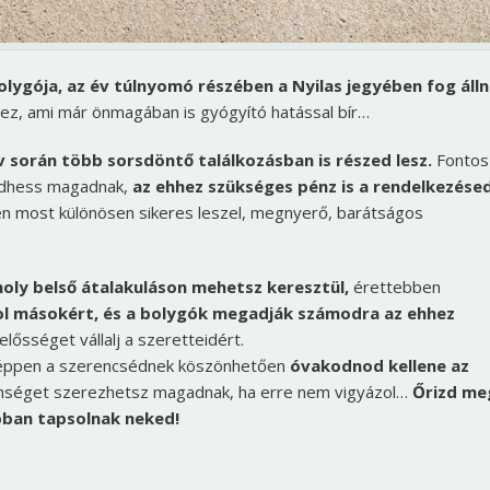
lygója, az év túlnyomó részében a Nyilas jegyében fog álln
hez, ami már önmagában is gyógyító hatással bír…
v során több sorsdöntő találkozásban is részed lesz.
Fontos
gedhess magadnak,
az ehhez szükséges pénz is a rendelkezése
n most különösen sikeres leszel, megnyerő, barátságos
oly belső átalakuláson mehetsz keresztül,
érettebben
l másokért, és a bolygók megadják számodra az ehhez
elősséget vállalj a szeretteidért.
y éppen a szerencsédnek köszönhetően
óvakodnod kellene az
enséget szerezhetsz magadnak, ha erre nem vigyázol…
Őrizd me
bban tapsolnak neked!