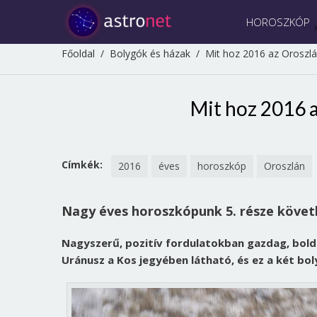
HOROSZKÓP
Főoldal
/
Bolygók és házak
/
Mit hoz 2016 az Oroszl
Mit hoz 2016 
Címkék:
2016
éves
horoszkóp
Oroszlán
Nagy éves horoszkópunk 5. része követ
Nagyszerű, pozitív fordulatokban gazdag, bold
Uránusz a Kos jegyében látható, és ez a két bol