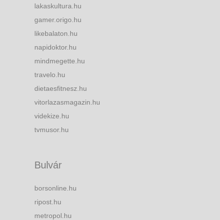
lakaskultura.hu
gamer.origo.hu
likebalaton.hu
napidoktor.hu
mindmegette.hu
travelo.hu
dietaesfitnesz.hu
vitorlazasmagazin.hu
videkize.hu
tvmusor.hu
Bulvár
borsonline.hu
ripost.hu
metropol.hu