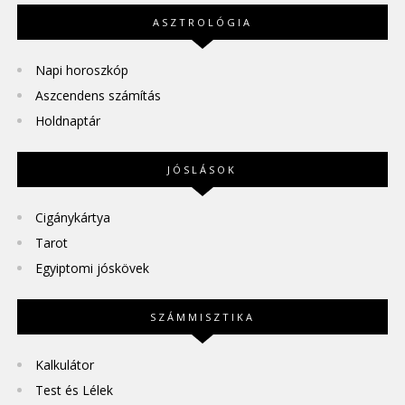
ASZTROLÓGIA
Napi horoszkóp
Aszcendens számítás
Holdnaptár
JÓSLÁSOK
Cigánykártya
Tarot
Egyiptomi jóskövek
SZÁMMISZTIKA
Kalkulátor
Test és Lélek