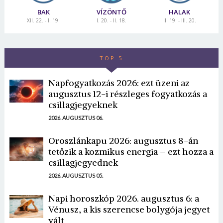
BAK
VÍZÖNTŐ
HALAK
XII. 22. - I. 19.
I. 20. - II. 18.
II. 19. - III. 20.
TOP 5
Napfogyatkozás 2026: ezt üzeni az
augusztus 12-i részleges fogyatkozás a
csillagjegyeknek
2026. AUGUSZTUS 06.
Oroszlánkapu 2026: augusztus 8-án
tetőzik a kozmikus energia – ezt hozza a
csillagjegyednek
2026. AUGUSZTUS 05.
Napi horoszkóp 2026. augusztus 6: a
Vénusz, a kis szerencse bolygója jegyet
vált