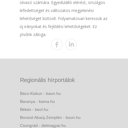
olvasó számára. Egyedülálló elérést, országos
lefedettséget és változatos megjelenési
lehetőséget biztosít. Folyamatosan keressük az
új irányokat és fejlődési lehetőségeket. Ez
jövőnk záloga.
Regionális hírportálok
Bács-Kiskun - baon.hu
Baranya - bama.hu
Békés - beol.hu
Borsod-Abaúj-Zemplén - boon.hu
Csongrád - delmagyar.hu