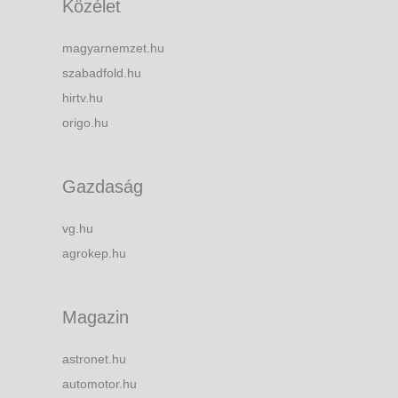
Közélet
magyarnemzet.hu
szabadfold.hu
hirtv.hu
origo.hu
Gazdaság
vg.hu
agrokep.hu
Magazin
astronet.hu
automotor.hu