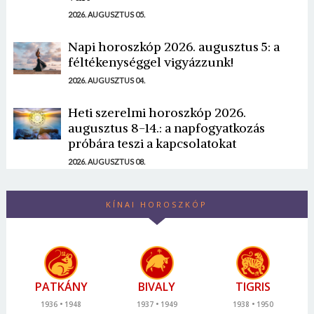
2026. AUGUSZTUS 05.
Napi horoszkóp 2026. augusztus 5: a
féltékenységgel vigyázzunk!
2026. AUGUSZTUS 04.
Heti szerelmi horoszkóp 2026.
augusztus 8-14.: a napfogyatkozás
próbára teszi a kapcsolatokat
2026. AUGUSZTUS 08.
KÍNAI HOROSZKÓP
PATKÁNY
BIVALY
TIGRIS
1936
1948
1937
1949
1938
1950