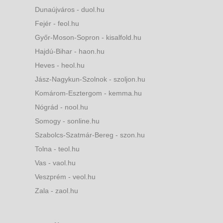
Dunaújváros - duol.hu
Fejér - feol.hu
Győr-Moson-Sopron - kisalfold.hu
Hajdú-Bihar - haon.hu
Heves - heol.hu
Jász-Nagykun-Szolnok - szoljon.hu
Komárom-Esztergom - kemma.hu
Nógrád - nool.hu
Somogy - sonline.hu
Szabolcs-Szatmár-Bereg - szon.hu
Tolna - teol.hu
Vas - vaol.hu
Veszprém - veol.hu
Zala - zaol.hu