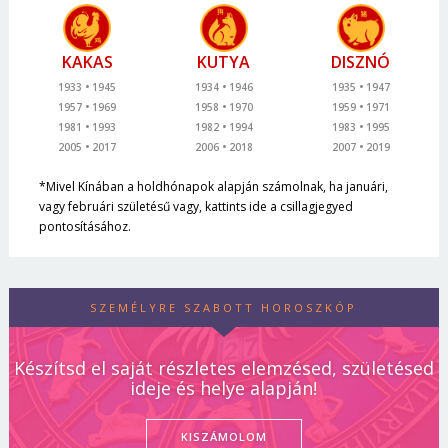
KAKAS
KUTYA
DISZNÓ
1933
1945
1934
1946
1935
1947
1957
1969
1958
1970
1959
1971
1981
1993
1982
1994
1983
1995
2005
2017
2006
2018
2007
2019
*Mivel Kínában a holdhónapok alapján számolnak, ha januári,
vagy februári születésű vagy, kattints ide a csillagjegyed
pontosításához.
SZEMÉLYRE SZABOTT HOROSZKÓP
Készítsd el saját részletes elemzésed, születésed
ideje és helye alapján!
KISZÁMOLOM