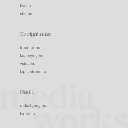
life.hu
she.hu
Szolgáltatás
freemail.hu
koponyeg.hu
videa.hu
lapcentrum.hu
Rádió
radio1gong.hu
hirfm.hu