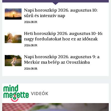
Napi horoszkóp 2026. augusztus 10:
sűrű és intenzív nap
2026.08.09.
Heti horoszkóp 2026. augusztus 10-16:
Borsonline bejelentkezés
nagy fordulatokat hoz ez az időszak
2026.08.09.
E-mail cím vagy felhasználónév
Napi horoszkóp 2026. augusztus 9: a
Merkúr ma belép az Oroszlánba
Jelszó
2026.08.08.
Mégse
Bejelentkezés
VIDEÓK