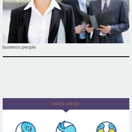
business people
HOROSZKÓP