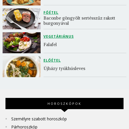
FŐÉTEL
Baconbe göngyölt sertésszűz rakott 
burgonyával
VEGETÁRIÁNUS
Falafel
ELŐÉTEL
Újházy tyúkhúsleves
HOROSZKÓPOK
Személyre szabott horoszkóp
Párhoroszkóp