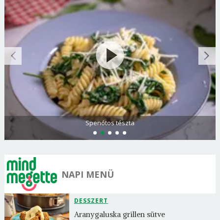
Spenótos tészta
NAPI MENÜ
DESSZERT
Aranygaluska grillen sütve