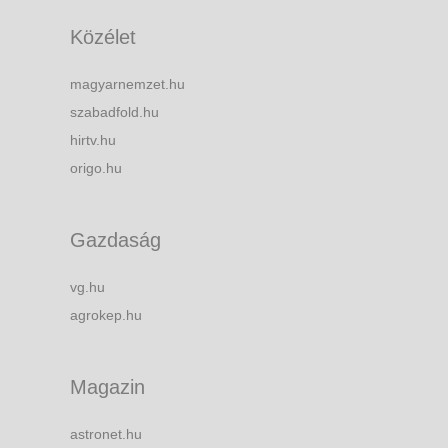
Közélet
magyarnemzet.hu
szabadfold.hu
hirtv.hu
origo.hu
Gazdaság
vg.hu
agrokep.hu
Magazin
astronet.hu