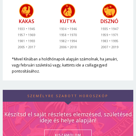
KAKAS
KUTYA
DISZNÓ
1933
1945
1934
1946
1935
1947
1957
1969
1958
1970
1959
1971
1981
1993
1982
1994
1983
1995
2005
2017
2006
2018
2007
2019
*Mivel Kínában a holdhónapok alapján számolnak, ha januári,
vagy februári születésű vagy, kattints ide a csillagjegyed
pontosításához.
SZEMÉLYRE SZABOTT HOROSZKÓP
Készítsd el saját részletes elemzésed, születésed
ideje és helye alapján!
KISZÁMOLOM