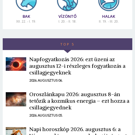
BAK
VÍZÖNTŐ
HALAK
XII. 22. - I. 19.
I. 20. - II. 18.
II. 19. - III. 20.
TOP 5
Napfogyatkozás 2026: ezt üzeni az
augusztus 12-i részleges fogyatkozás a
csillagjegyeknek
2026. AUGUSZTUS 06.
Oroszlánkapu 2026: augusztus 8-án
tetőzik a kozmikus energia – ezt hozza a
csillagjegyednek
2026. AUGUSZTUS 05.
Napi horoszkóp 2026. augusztus 6: a