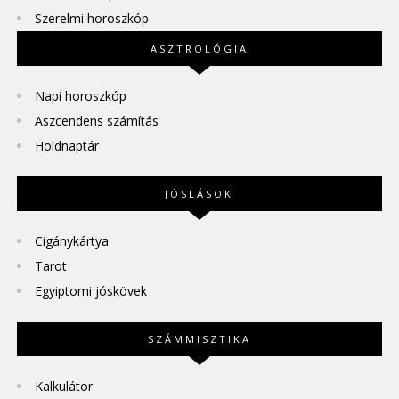
Szerelmi horoszkóp
ASZTROLÓGIA
Napi horoszkóp
Aszcendens számítás
Holdnaptár
JÓSLÁSOK
Cigánykártya
Tarot
Egyiptomi jóskövek
SZÁMMISZTIKA
Kalkulátor