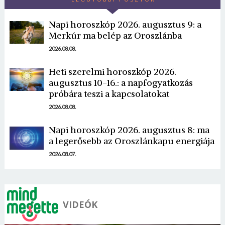
Napi horoszkóp 2026. augusztus 9: a
Merkúr ma belép az Oroszlánba
2026.08.08.
Heti szerelmi horoszkóp 2026.
Borsonline bejelentkezés
augusztus 10-16.: a napfogyatkozás
próbára teszi a kapcsolatokat
E-mail cím vagy felhasználónév
2026.08.08.
Napi horoszkóp 2026. augusztus 8: ma
Jelszó
a legerősebb az Oroszlánkapu energiája
2026.08.07.
Mégse
Bejelentkezés
VIDEÓK