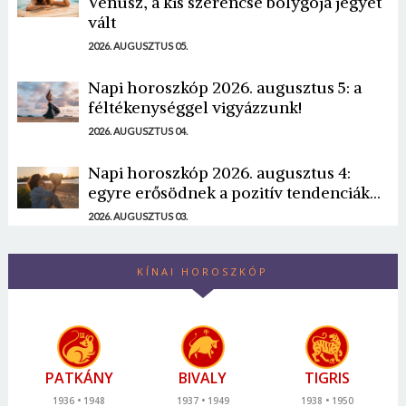
Vénusz, a kis szerencse bolygója jegyet
vált
2026. AUGUSZTUS 05.
Napi horoszkóp 2026. augusztus 5: a
féltékenységgel vigyázzunk!
2026. AUGUSZTUS 04.
Napi horoszkóp 2026. augusztus 4:
egyre erősödnek a pozitív tendenciák...
2026. AUGUSZTUS 03.
KÍNAI HOROSZKÓP
PATKÁNY
BIVALY
TIGRIS
1936
1948
1937
1949
1938
1950