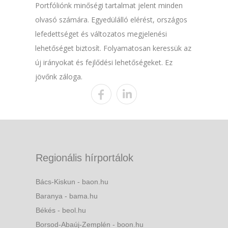
Portfóliónk minőségi tartalmat jelent minden
olvasó számára. Egyedülálló elérést, országos
lefedettséget és változatos megjelenési
lehetőséget biztosít. Folyamatosan keressük az
új irányokat és fejlődési lehetőségeket. Ez
jövőnk záloga.
Regionális hírportálok
Bács-Kiskun - baon.hu
Baranya - bama.hu
Békés - beol.hu
Borsod-Abaúj-Zemplén - boon.hu