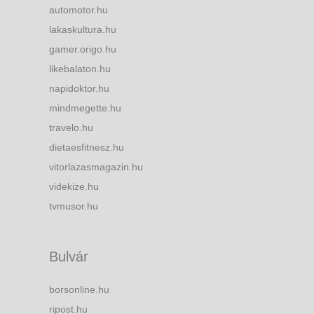
automotor.hu
lakaskultura.hu
gamer.origo.hu
likebalaton.hu
napidoktor.hu
mindmegette.hu
travelo.hu
dietaesfitnesz.hu
vitorlazasmagazin.hu
videkize.hu
tvmusor.hu
Bulvár
borsonline.hu
ripost.hu