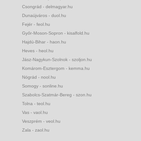
Csongrád - delmagyar.hu
Dunaújváros - duol.hu
Fejér - feol.hu
Győr-Moson-Sopron - kisalfold.hu
Hajdú-Bihar - haon.hu
Heves - heol.hu
Jász-Nagykun-Szolnok - szoljon.hu
Komárom-Esztergom - kemma.hu
Nógrád - nool.hu
Somogy - sonline.hu
Szabolcs-Szatmár-Bereg - szon.hu
Tolna - teol.hu
Vas - vaol.hu
Veszprém - veol.hu
Zala - zaol.hu