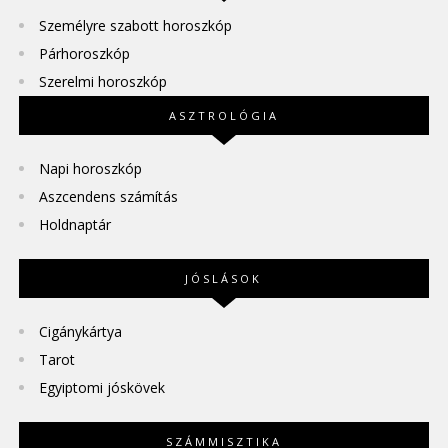
Személyre szabott horoszkóp
Párhoroszkóp
Szerelmi horoszkóp
ASZTROLÓGIA
Napi horoszkóp
Aszcendens számítás
Holdnaptár
JÓSLÁSOK
Cigánykártya
Tarot
Egyiptomi jóskövek
SZÁMMISZTIKA