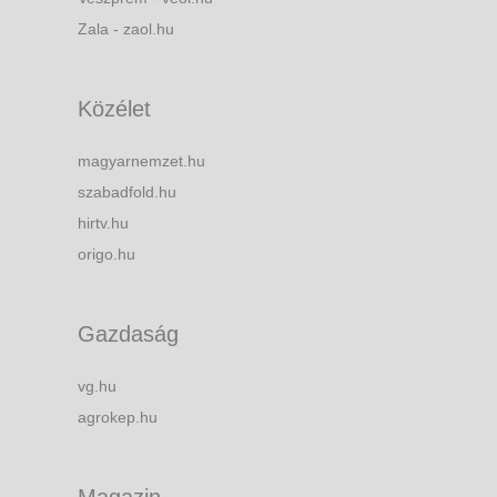
Zala - zaol.hu
Közélet
magyarnemzet.hu
szabadfold.hu
hirtv.hu
origo.hu
Gazdaság
vg.hu
agrokep.hu