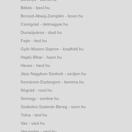
Békés - beol.hu
Borsod-Abaúj-Zemplén - boon.hu
Csongrád - delmagyar.hu
Dunaújváros - duol.hu
Fejér - feol.hu
Győr-Moson-Sopron - kisalfold.hu
Hajdú-Bihar - haon.hu
Heves - heol.hu
Jász-Nagykun-Szolnok - szoljon.hu
Komárom-Esztergom - kemma.hu
Nógrád - nool.hu
Somogy - sonline.hu
Szabolcs-Szatmár-Bereg - szon.hu
Tolna - teol.hu
Vas - vaol.hu
Veszprém - veol.hu