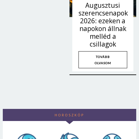
Augusztusi
szerencsenapok
2026: ezeken a
napokon állnak
melléd a
csillagok
TOVÁBB
OLVASOM
Borsonline bejelentkezés
HOROSZKÓP
E-mail cím vagy felhasználónév