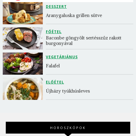
DESSZERT
Aranygaluska grillen sütve
FŐÉTEL
Baconbe göngyölt sertésszűz rakott 
burgonyával
VEGETÁRIÁNUS
Falafel
ELŐÉTEL
Újházy tyúkhúsleves
HOROSZKÓPOK