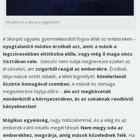
Mi jellemzi a Skorpió jegyűeket?
A Skorpió ugyanis gyermekkorától fogva átlát az embereken –
nyugtalanító módon érzékeli azt, amit a másik a
legszívesebben eltitkolna előle, vagy még ő maga sincs
tisztában vele.
Sokszor nem tudja megnevezni ezeket az
érzéseket, ám
zsigerből reagál az emberekre.
Érzékeli,
látja mások sötét oldalát, a lélek legmélyét.
Kíméletlenül
őszinte önmagával szemben.
A mások és önmaga
megismerése hajtja előre –
ám ezt megköveteli
mindenkitől a környezetében, és ez sokaknak rendkívül
kényelmetlen!
Mágikus egyéniség,
nagy önbizalommal, és a világ és az
emberek iránti intuitív megértéssel.
Nem megy oda az
emberekhez, megvárja, amíg mások közelednek felé.
Ha