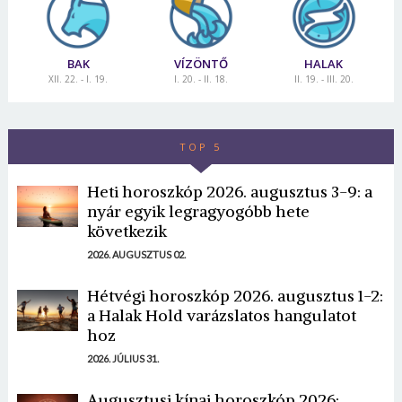
BAK
VÍZÖNTŐ
HALAK
XII. 22. - I. 19.
I. 20. - II. 18.
II. 19. - III. 20.
TOP 5
Heti horoszkóp 2026. augusztus 3-9: a
nyár egyik legragyogóbb hete
következik
2026. AUGUSZTUS 02.
Hétvégi horoszkóp 2026. augusztus 1-2:
a Halak Hold varázslatos hangulatot
hoz
2026. JÚLIUS 31.
Augusztusi kínai horoszkóp 2026: