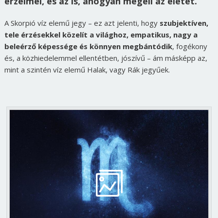
érzelmei, és az is, ahogyan megéli az életét.
A Skorpió víz elemű jegy – ez azt jelenti, hogy
szubjektíven,
tele érzésekkel közelít a világhoz, empatikus, nagy a
beleérző képessége és könnyen megbántódik
, fogékony
és, a közhiedelemmel ellentétben, jószívű – ám másképp az,
mint a szintén víz elemű Halak, vagy Rák jegyűek.