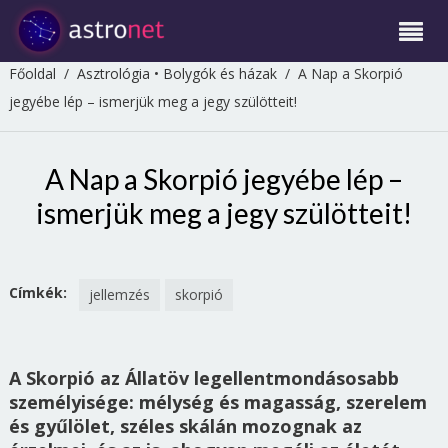
Főoldal
/
Asztrológia
•
Bolygók és házak
/
A Nap a Skorpió
jegyébe lép – ismerjük meg a jegy szülötteit!
A Nap a Skorpió jegyébe lép –
ismerjük meg a jegy szülötteit!
Címkék:
jellemzés
skorpió
A Skorpió az Állatöv legellentmondásosabb
személyisége: mélység és magasság, szerelem
és gyűlölet, széles skálán mozognak az