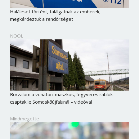
Haláleset történt, találgatnak az emberek,
megkérdeztük a rendőrséget
NOOL
Borzalom a vonaton: maszkos, fegyveres rablók
csaptak le Somoskőújfalunál – videóval
Mindmegette