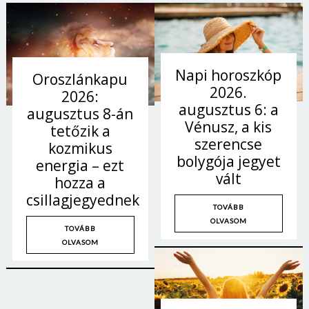
Napi horoszkóp
Oroszlánkapu
2026.
2026:
augusztus 6: a
augusztus 8-án
Vénusz, a kis
tetőzik a
szerencse
kozmikus
bolygója jegyet
energia – ezt
vált
hozza a
csillagjegyednek
TOVÁBB
OLVASOM
TOVÁBB
OLVASOM