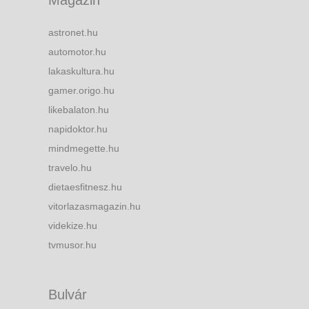
Magazin
astronet.hu
automotor.hu
lakaskultura.hu
gamer.origo.hu
likebalaton.hu
napidoktor.hu
mindmegette.hu
travelo.hu
dietaesfitnesz.hu
vitorlazasmagazin.hu
videkize.hu
tvmusor.hu
Bulvár