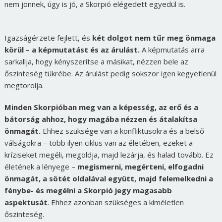
nem jönnek, úgy is jó, a Skorpió elégedett egyedül is.
Igazságérzete fejlett, és
két dolgot nem tűr meg önmaga
körül – a képmutatást és az árulást.
A képmutatás arra
sarkallja, hogy kényszerítse a másikat, nézzen bele az
őszinteség tükrébe. Az árulást pedig sokszor igen kegyetlenül
megtorolja.
Minden Skorpióban meg van a képesség, az erő és a
bátorság ahhoz, hogy magába nézzen és átalakítsa
önmagát.
Ehhez szüksége van a konfliktusokra és a belső
válságokra – több ilyen ciklus van az életében, ezeket a
kríziseket megéli, megoldja, majd lezárja, és halad tovább. Ez
életének a lényege –
megismerni, megérteni, elfogadni
önmagát, a sötét oldalával együtt, majd felemelkedni a
fénybe- és megélni a Skorpió jegy magasabb
aspektusát
. Ehhez azonban szükséges a kíméletlen
őszinteség.