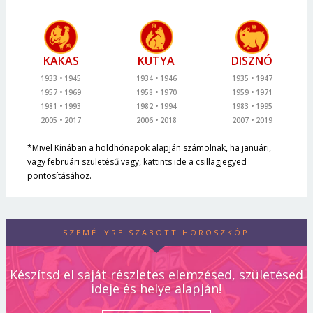
KAKAS
KUTYA
DISZNÓ
1933
1945
1934
1946
1935
1947
1957
1969
1958
1970
1959
1971
1981
1993
1982
1994
1983
1995
2005
2017
2006
2018
2007
2019
*Mivel Kínában a holdhónapok alapján számolnak, ha januári,
vagy februári születésű vagy, kattints ide a csillagjegyed
pontosításához.
SZEMÉLYRE SZABOTT HOROSZKÓP
Készítsd el saját részletes elemzésed, születésed
ideje és helye alapján!