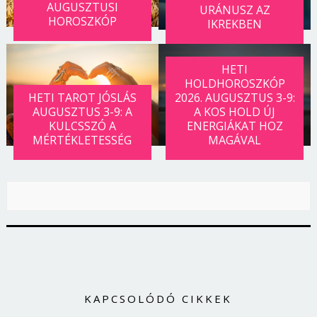
AUGUSZTUSI
URÁNUSZ AZ
HOROSZKÓP
IKREKBEN
HETI
HOLDHOROSZKÓP
HETI TAROT JÓSLÁS
2026. AUGUSZTUS 3-9:
AUGUSZTUS 3-9: A
A KOS HOLD ÚJ
KULCSSZÓ A
ENERGIÁKAT HOZ
MÉRTÉKLETESSÉG
MAGÁVAL
KAPCSOLÓDÓ CIKKEK