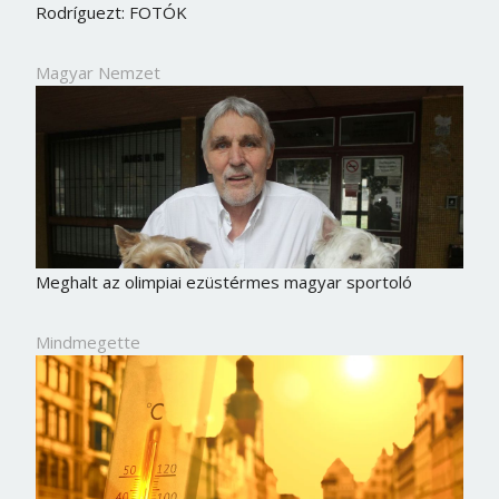
Rodríguezt: FOTÓK
Magyar Nemzet
Meghalt az olimpiai ezüstérmes magyar sportoló
Mindmegette