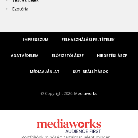
Test és Lélek
Ezotéria
IMPRESSZUM
FELHASZNÁLÁSI FELTÉTELEK
ADATVÉDELEM
ELŐFIZETŐI ÁSZF
HIRDETÉSI ÁSZF
MÉDIAAJÁNLAT
SÜTI BEÁLLÍTÁSOK
© Copyright 2026.
Mediaworks
Portfóliónk minőségi tartalmat jelent minden