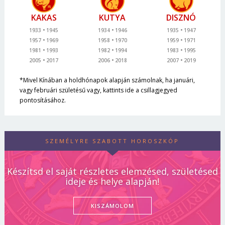
KAKAS
KUTYA
DISZNÓ
1933
1945
1934
1946
1935
1947
1957
1969
1958
1970
1959
1971
1981
1993
1982
1994
1983
1995
2005
2017
2006
2018
2007
2019
*Mivel Kínában a holdhónapok alapján számolnak, ha januári,
vagy februári születésű vagy, kattints ide a csillagjegyed
pontosításához.
SZEMÉLYRE SZABOTT HOROSZKÓP
Készítsd el saját részletes elemzésed, születésed
ideje és helye alapján!
KISZÁMOLOM