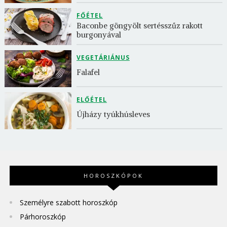
FŐÉTEL
Baconbe göngyölt sertésszűz rakott 
burgonyával
VEGETÁRIÁNUS
Falafel
ELŐÉTEL
Újházy tyúkhúsleves
HOROSZKÓPOK
Személyre szabott horoszkóp
Párhoroszkóp