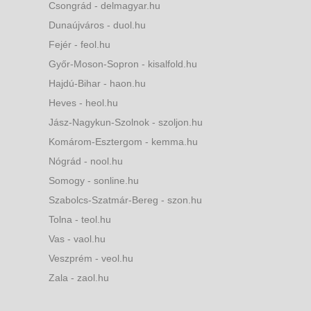
Csongrád - delmagyar.hu
Dunaújváros - duol.hu
Fejér - feol.hu
Győr-Moson-Sopron - kisalfold.hu
Hajdú-Bihar - haon.hu
Heves - heol.hu
Jász-Nagykun-Szolnok - szoljon.hu
Komárom-Esztergom - kemma.hu
Nógrád - nool.hu
Somogy - sonline.hu
Szabolcs-Szatmár-Bereg - szon.hu
Tolna - teol.hu
Vas - vaol.hu
Veszprém - veol.hu
Zala - zaol.hu