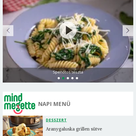
Spenótos tészta
NAPI MENÜ
DESSZERT
Aranygaluska grillen sütve