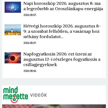
Napi horoszkóp 2026. augusztus 8: ma
a legerősebb az Oroszlánkapu energiája
2026.08.07.
Hétvégi horoszkóp 2026. augusztus 8-
9: a szombat felhőtlen, a vasárnap hoz
Borsonline bejelentkezés
néhány fordulatot…
2026.08.07.
E-mail cím vagy felhasználónév
Napfogyatkozás 2026: ezt üzeni az
augusztus 12-i részleges fogyatkozás a
csillagjegyeknek
Jelszó
2026.08.06.
Mégse
Bejelentkezés
VIDEÓK