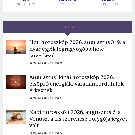
XII. 22. - I. 19.
I. 20. - II. 18.
II. 19. - III. 20.
TOP 5
Heti horoszkóp 2026. augusztus 3-9: a
nyár egyik legragyogóbb hete
következik
2026. AUGUSZTUS 02.
Augusztusi kínai horoszkóp 2026:
elsöprő energiák, váratlan fordulatok
érkeznek
2026. AUGUSZTUS 01.
Napi horoszkóp 2026. augusztus 6: a
Vénusz, a kis szerencse bolygója jegyet
vált
2026. AUGUSZTUS 05.