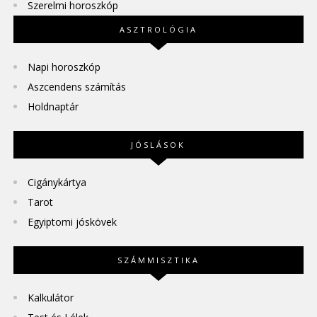
Szerelmi horoszkóp
ASZTROLÓGIA
Napi horoszkóp
Aszcendens számítás
Holdnaptár
JÓSLÁSOK
Cigánykártya
Tarot
Egyiptomi jóskövek
SZÁMMISZTIKA
Kalkulátor