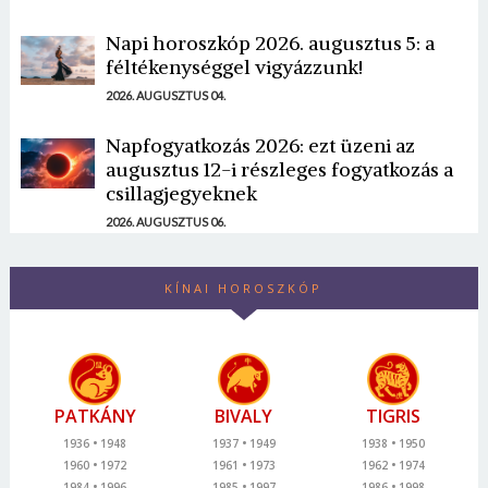
Napi horoszkóp 2026. augusztus 5: a
féltékenységgel vigyázzunk!
2026. AUGUSZTUS 04.
Napfogyatkozás 2026: ezt üzeni az
augusztus 12-i részleges fogyatkozás a
csillagjegyeknek
2026. AUGUSZTUS 06.
KÍNAI HOROSZKÓP
PATKÁNY
BIVALY
TIGRIS
1936
1948
1937
1949
1938
1950
1960
1972
1961
1973
1962
1974
1984
1996
1985
1997
1986
1998