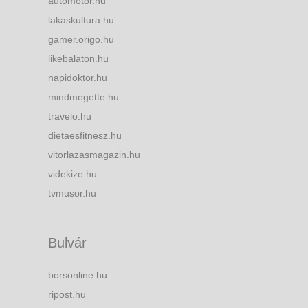
automotor.hu
lakaskultura.hu
gamer.origo.hu
likebalaton.hu
napidoktor.hu
mindmegette.hu
travelo.hu
dietaesfitnesz.hu
vitorlazasmagazin.hu
videkize.hu
tvmusor.hu
Bulvár
borsonline.hu
ripost.hu