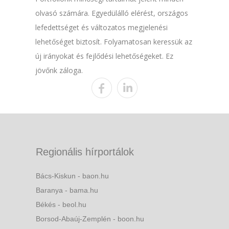
olvasó számára. Egyedülálló elérést, országos
lefedettséget és változatos megjelenési
lehetőséget biztosít. Folyamatosan keressük az
új irányokat és fejlődési lehetőségeket. Ez
jövőnk záloga.
Regionális hírportálok
Bács-Kiskun - baon.hu
Baranya - bama.hu
Békés - beol.hu
Borsod-Abaúj-Zemplén - boon.hu