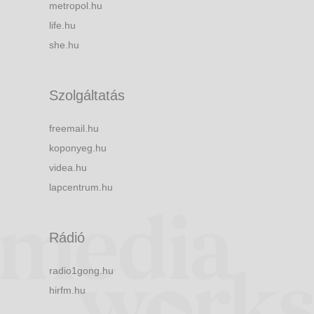
metropol.hu
life.hu
she.hu
Szolgáltatás
freemail.hu
koponyeg.hu
videa.hu
lapcentrum.hu
Rádió
radio1gong.hu
hirfm.hu