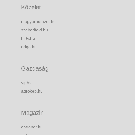
Közélet
magyarnemzet.hu
szabadfold.hu
hirtv.hu
origo.hu
Gazdaság
vg.hu
agrokep.hu
Magazin
astronet.hu