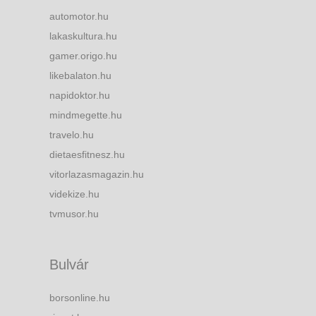
automotor.hu
lakaskultura.hu
gamer.origo.hu
likebalaton.hu
napidoktor.hu
mindmegette.hu
travelo.hu
dietaesfitnesz.hu
vitorlazasmagazin.hu
videkize.hu
tvmusor.hu
Bulvár
borsonline.hu