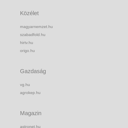
Közélet
magyarnemzet.hu
szabadfold.hu
hirtv.hu
origo.hu
Gazdaság
vg.hu
agrokep.hu
Magazin
astronet.hu