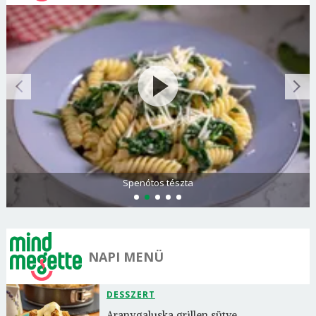
Spenótos tészta
NAPI MENÜ
DESSZERT
Aranygaluska grillen sütve