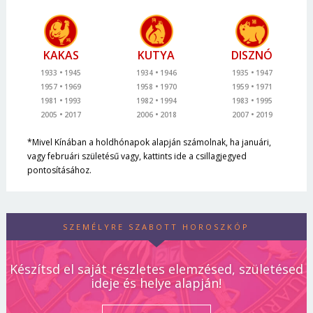
KAKAS
KUTYA
DISZNÓ
1933
1945
1934
1946
1935
1947
1957
1969
1958
1970
1959
1971
1981
1993
1982
1994
1983
1995
2005
2017
2006
2018
2007
2019
*Mivel Kínában a holdhónapok alapján számolnak, ha januári,
vagy februári születésű vagy, kattints ide a csillagjegyed
pontosításához.
SZEMÉLYRE SZABOTT HOROSZKÓP
Készítsd el saját részletes elemzésed, születésed
ideje és helye alapján!