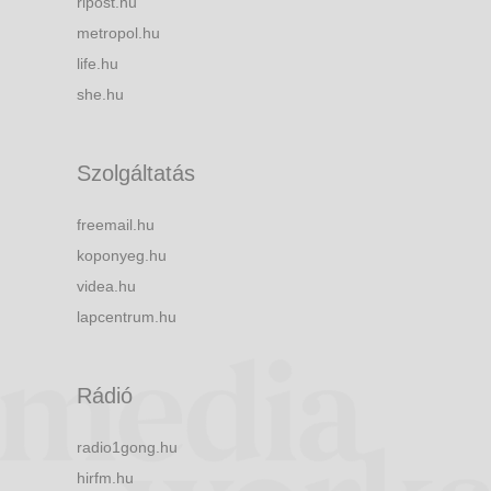
ripost.hu
metropol.hu
life.hu
she.hu
Szolgáltatás
freemail.hu
koponyeg.hu
videa.hu
lapcentrum.hu
Rádió
radio1gong.hu
hirfm.hu