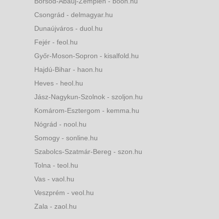
Borsod-Abaúj-Zemplén - boon.hu
Csongrád - delmagyar.hu
Dunaújváros - duol.hu
Fejér - feol.hu
Győr-Moson-Sopron - kisalfold.hu
Hajdú-Bihar - haon.hu
Heves - heol.hu
Jász-Nagykun-Szolnok - szoljon.hu
Komárom-Esztergom - kemma.hu
Nógrád - nool.hu
Somogy - sonline.hu
Szabolcs-Szatmár-Bereg - szon.hu
Tolna - teol.hu
Vas - vaol.hu
Veszprém - veol.hu
Zala - zaol.hu