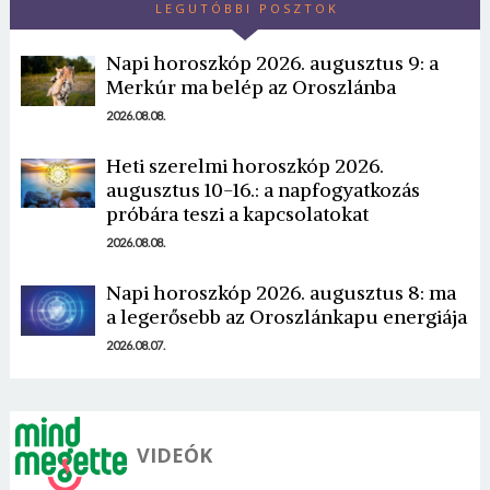
LEGUTÓBBI POSZTOK
Napi horoszkóp 2026. augusztus 9: a
Merkúr ma belép az Oroszlánba
2026.08.08.
Heti szerelmi horoszkóp 2026.
Borsonline bejelentkezés
augusztus 10-16.: a napfogyatkozás
próbára teszi a kapcsolatokat
E-mail cím vagy felhasználónév
2026.08.08.
Napi horoszkóp 2026. augusztus 8: ma
Jelszó
a legerősebb az Oroszlánkapu energiája
2026.08.07.
Mégse
Bejelentkezés
VIDEÓK