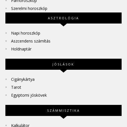
Párhoroszkóp
Szerelmi horoszkóp
ASZTROLÓGIA
Napi horoszkóp
Aszcendens számítás
Holdnaptár
JÓSLÁSOK
Cigánykártya
Tarot
Egyiptomi jóskövek
SZÁMMISZTIKA
Kalkulátor