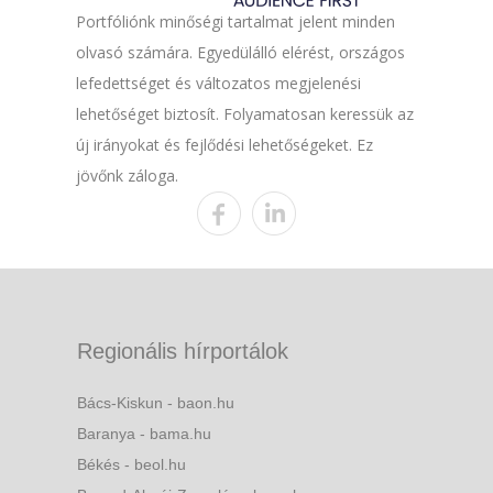
Portfóliónk minőségi tartalmat jelent minden
olvasó számára. Egyedülálló elérést, országos
lefedettséget és változatos megjelenési
lehetőséget biztosít. Folyamatosan keressük az
új irányokat és fejlődési lehetőségeket. Ez
jövőnk záloga.
Regionális hírportálok
Bács-Kiskun - baon.hu
Baranya - bama.hu
Békés - beol.hu