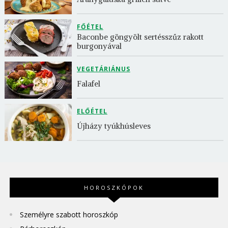
FŐÉTEL
Baconbe göngyölt sertésszűz rakott 
burgonyával
VEGETÁRIÁNUS
Falafel
ELŐÉTEL
Újházy tyúkhúsleves
HOROSZKÓPOK
Személyre szabott horoszkóp