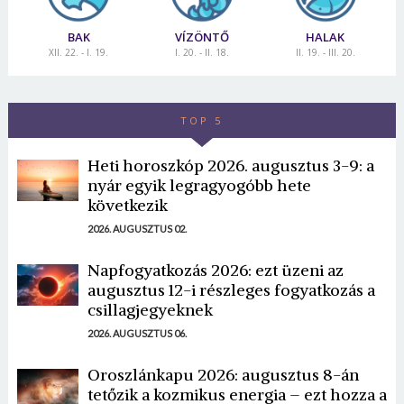
BAK
VÍZÖNTŐ
HALAK
XII. 22. - I. 19.
I. 20. - II. 18.
II. 19. - III. 20.
TOP 5
Heti horoszkóp 2026. augusztus 3-9: a
nyár egyik legragyogóbb hete
következik
2026. AUGUSZTUS 02.
Napfogyatkozás 2026: ezt üzeni az
augusztus 12-i részleges fogyatkozás a
csillagjegyeknek
2026. AUGUSZTUS 06.
Oroszlánkapu 2026: augusztus 8-án
tetőzik a kozmikus energia – ezt hozza a