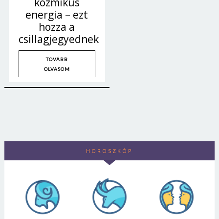
kozmikus
energia – ezt
hozza a
csillagjegyednek
TOVÁBB
OLVASOM
HOROSZKÓP