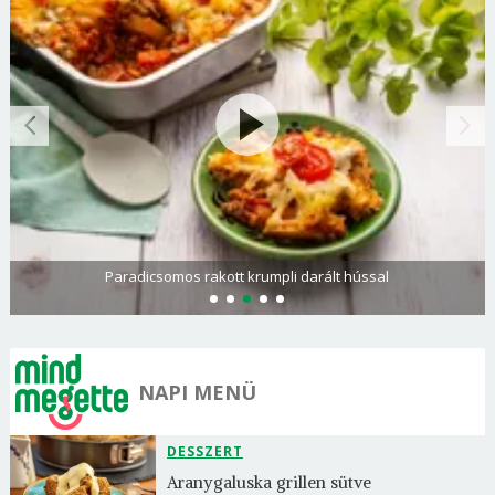
Paradicsomos rakott krumpli darált hússal
NAPI MENÜ
DESSZERT
Aranygaluska grillen sütve