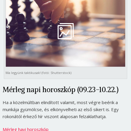
Ma legyünk taktikusak! (fotó: Shutterstock)
Mérleg napi horoszkóp (09.23-10.22.)
Ha a közelmúltban elindított valamit, most végre beérik a
munkája gyümölcse, és elkönyvelheti az első sikert is. Egy
rokonától érkező hír viszont alaposan felzaklathatja.
Mérleg havi horoszkóp