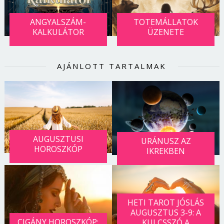
Jelszó
ANGYALSZÁM-
TOTEMÁLLATOK
KALKULÁTOR
ÜZENETE
Mégse
Bejelentkezés
AJÁNLOTT TARTALMAK
AUGUSZTUSI
URÁNUSZ AZ
HOROSZKÓP
IKREKBEN
HETI TAROT JÓSLÁS
AUGUSZTUS 3-9: A
CIGÁNY HOROSZKÓP:
KULCSSZÓ A