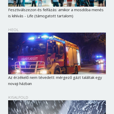
Fesztiválszezon és felfázás: amikor a mosdóba menés
is kihívás - Life (támogatott tartalom)
HEOL
Az érzékelő nem tévedett: mérgező gázt találtak egy
novaji házban
KISALFOLD