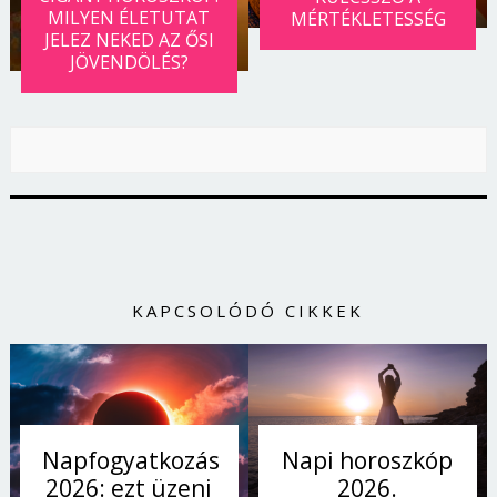
MILYEN ÉLETUTAT
MÉRTÉKLETESSÉG
JELEZ NEKED AZ ŐSI
JÖVENDÖLÉS?
KAPCSOLÓDÓ CIKKEK
Napi horoszkóp
Napfogyatkozás
2026.
2026: ezt üzeni