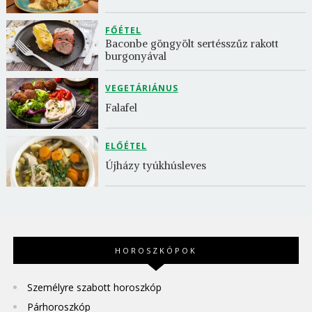
FŐÉTEL
Baconbe göngyölt sertésszűz rakott 
burgonyával
VEGETÁRIÁNUS
Falafel
ELŐÉTEL
Újházy tyúkhúsleves
HOROSZKÓPOK
Személyre szabott horoszkóp
Párhoroszkóp