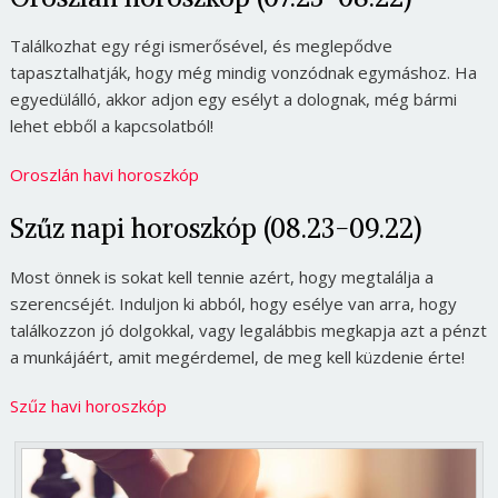
Találkozhat egy régi ismerősével, és meglepődve
tapasztalhatják, hogy még mindig vonzódnak egymáshoz. Ha
egyedülálló, akkor adjon egy esélyt a dolognak, még bármi
lehet ebből a kapcsolatból!
Oroszlán havi horoszkóp
Szűz napi horoszkóp (08.23-09.22)
Most önnek is sokat kell tennie azért, hogy megtalálja a
szerencséjét. Induljon ki abból, hogy esélye van arra, hogy
találkozzon jó dolgokkal, vagy legalábbis megkapja azt a pénzt
a munkájáért, amit megérdemel, de meg kell küzdenie érte!
Szűz havi horoszkóp