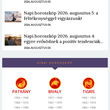
2026. AUGUSZTUS 05.
Napi horoszkóp 2026. augusztus 5: a
féltékenységgel vigyázzunk!
2026. AUGUSZTUS 04.
Napi horoszkóp 2026. augusztus 4:
egyre erősödnek a pozitív tendenciák...
2026. AUGUSZTUS 03.
KÍNAI HOROSZKÓP
PATKÁNY
BIVALY
TIGRIS
1936
1948
1937
1949
1938
1950
1960
1972
1961
1973
1962
1974
1984
1996
1985
1997
1986
1998