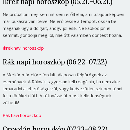
Ikrek napi horoszkóp (05.21.-06.21.)
Ne próbáljon meg semmit sem erőltetni, ami tulajdonképpen
már bukásra van ítélve. Ne erőltesse a tempót, ossza be
magának úgy a dolgait, ahogy jól esik. Ne kapkodjon el
semmit, gondolja meg jól, mielőtt valamiben döntést hozna.
Ikrek havi horoszkóp
Rák napi horoszkóp (06.22-07.22)
A Merkúr már előre fordult. Alaposan felpörögnek az
események. A Ráknak is gyorsan kell reagálnia, ha nem akar
lemaradni a lehetőségekről, vagy kedvezőtlen színben tűnni
fel a főnökei előtt. A tétovázását most kelletlenségnek
vélhetik!
Rák havi horoszkóp
Oroszlán horoszkóp (07.23-08.22)