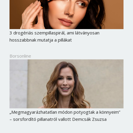
3 drogériás szempillaspirál, ami látványosan
hosszabbnak mutatja a pillákat
Borsonline
„Megmagyarázhatatlan módon potyogtak a könnyeim”
– sorsfordító pillanatról vallott Demcsák Zsuzsa