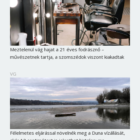
Meztelenül vág hajat a 21 éves fodrásznő –
művészetnek tartja, a szomszédok viszont kiakadtak
VG
Félelmetes eljárással növelnék meg a Duna vízállását,