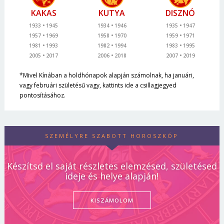
KAKAS
KUTYA
DISZNÓ
1933
1945
1934
1946
1935
1947
1957
1969
1958
1970
1959
1971
1981
1993
1982
1994
1983
1995
2005
2017
2006
2018
2007
2019
*Mivel Kínában a holdhónapok alapján számolnak, ha januári,
vagy februári születésű vagy, kattints ide a csillagjegyed
pontosításához.
SZEMÉLYRE SZABOTT HOROSZKÓP
Készítsd el saját részletes elemzésed, születésed
ideje és helye alapján!
KISZÁMOLOM