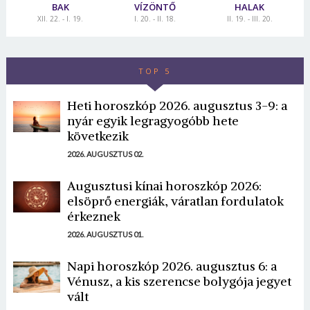
BAK
VÍZÖNTŐ
HALAK
XII. 22. - I. 19.
I. 20. - II. 18.
II. 19. - III. 20.
TOP 5
Heti horoszkóp 2026. augusztus 3-9: a
nyár egyik legragyogóbb hete
következik
2026. AUGUSZTUS 02.
Augusztusi kínai horoszkóp 2026:
elsöprő energiák, váratlan fordulatok
érkeznek
2026. AUGUSZTUS 01.
Napi horoszkóp 2026. augusztus 6: a
Vénusz, a kis szerencse bolygója jegyet
vált