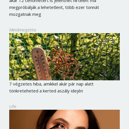
akár 12 centimétert is jelenthet hirtelen: ma
megpróbálják a lehetetlent, több ezer tonnát
mozgatnak meg
Mindmegette
7 végzetes hiba, amikkel akár pár nap alatt
tönkreteheted a kerted aszály idején
Life