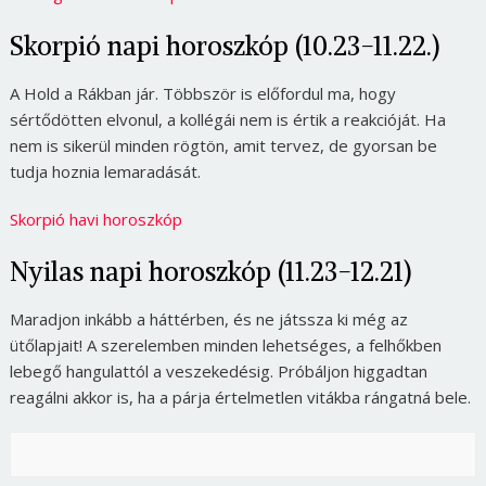
Skorpió napi horoszkóp (10.23-11.22.)
A Hold a Rákban jár. Többször is előfordul ma, hogy
sértődötten elvonul, a kollégái nem is értik a reakcióját. Ha
nem is sikerül minden rögtön, amit tervez, de gyorsan be
tudja hoznia lemaradását.
Skorpió havi horoszkóp
Nyilas napi horoszkóp (11.23-12.21)
Maradjon inkább a háttérben, és ne játssza ki még az
ütőlapjait! A szerelemben minden lehetséges, a felhőkben
lebegő hangulattól a veszekedésig. Próbáljon higgadtan
reagálni akkor is, ha a párja értelmetlen vitákba rángatná bele.