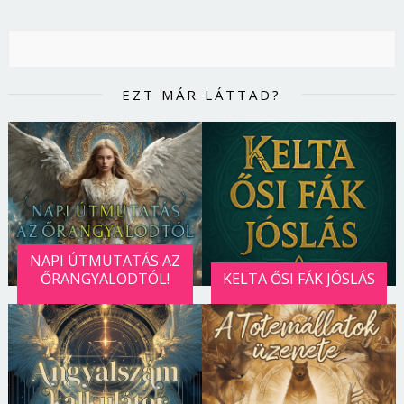
EZT MÁR LÁTTAD?
NAPI ÚTMUTATÁS AZ
ŐRANGYALODTÓL!
KELTA ŐSI FÁK JÓSLÁS
Borsonline bejelentkezés
E-mail cím vagy felhasználónév