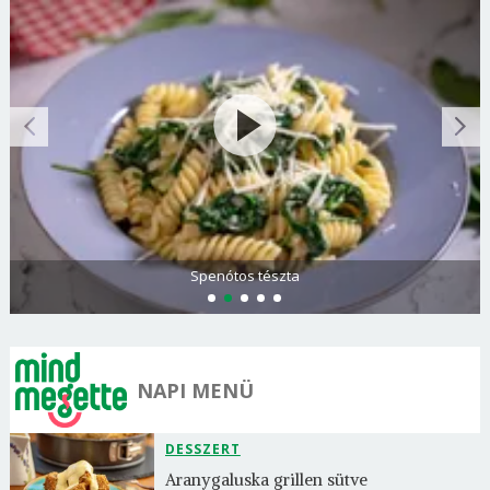
Spenótos tészta
NAPI MENÜ
DESSZERT
Aranygaluska grillen sütve