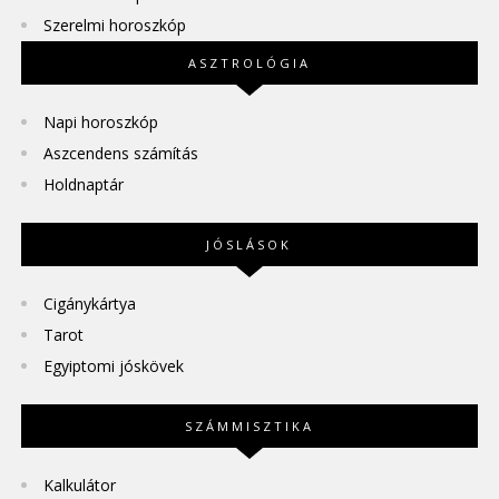
Szerelmi horoszkóp
ASZTROLÓGIA
Napi horoszkóp
Aszcendens számítás
Holdnaptár
JÓSLÁSOK
Cigánykártya
Tarot
Egyiptomi jóskövek
SZÁMMISZTIKA
Kalkulátor