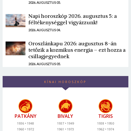
2026. AUGUSZTUS 05.
Napi horoszkóp 2026. augusztus 5: a
féltékenységgel vigyázzunk!
2026. AUGUSZTUS 04.
Oroszlánkapu 2026: augusztus 8-án
tetőzik a kozmikus energia – ezt hozza a
csillagjegyednek
2026. AUGUSZTUS 05.
KÍNAI HOROSZKÓP
PATKÁNY
BIVALY
TIGRIS
1936
1948
1937
1949
1938
1950
1960
1972
1961
1973
1962
1974