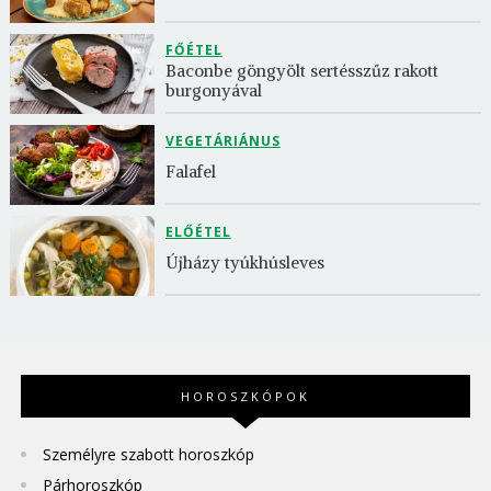
FŐÉTEL
Baconbe göngyölt sertésszűz rakott 
burgonyával
VEGETÁRIÁNUS
Falafel
ELŐÉTEL
Újházy tyúkhúsleves
HOROSZKÓPOK
Személyre szabott horoszkóp
Párhoroszkóp