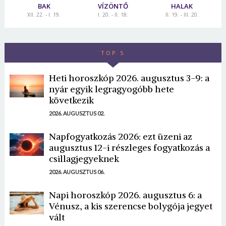
BAK
VÍZÖNTŐ
HALAK
XII. 22. - I. 19.
I. 20. - II. 18.
II. 19. - III. 20.
TOP 5
Heti horoszkóp 2026. augusztus 3-9: a
nyár egyik legragyogóbb hete
következik
2026. AUGUSZTUS 02.
Napfogyatkozás 2026: ezt üzeni az
augusztus 12-i részleges fogyatkozás a
csillagjegyeknek
2026. AUGUSZTUS 06.
Napi horoszkóp 2026. augusztus 6: a
Vénusz, a kis szerencse bolygója jegyet
vált