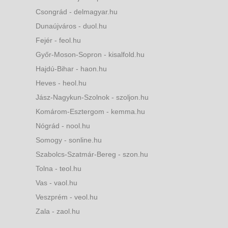
Csongrád - delmagyar.hu
Dunaújváros - duol.hu
Fejér - feol.hu
Győr-Moson-Sopron - kisalfold.hu
Hajdú-Bihar - haon.hu
Heves - heol.hu
Jász-Nagykun-Szolnok - szoljon.hu
Komárom-Esztergom - kemma.hu
Nógrád - nool.hu
Somogy - sonline.hu
Szabolcs-Szatmár-Bereg - szon.hu
Tolna - teol.hu
Vas - vaol.hu
Veszprém - veol.hu
Zala - zaol.hu