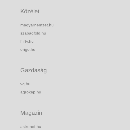
Közélet
magyarnemzet.hu
szabadfold.hu
hirtv.hu
origo.hu
Gazdaság
vg.hu
agrokep.hu
Magazin
astronet.hu