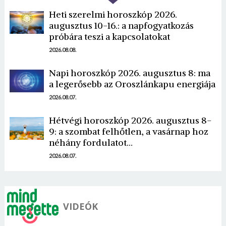
Heti szerelmi horoszkóp 2026.
augusztus 10-16.: a napfogyatkozás
próbára teszi a kapcsolatokat
2026.08.08.
Napi horoszkóp 2026. augusztus 8: ma
Borsonline bejelentkezés
a legerősebb az Oroszlánkapu energiája
2026.08.07.
E-mail cím vagy felhasználónév
Hétvégi horoszkóp 2026. augusztus 8-
9: a szombat felhőtlen, a vasárnap hoz
Jelszó
néhány fordulatot…
2026.08.07.
Mégse
Bejelentkezés
VIDEÓK