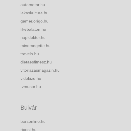
automotor.hu
lakaskultura.hu
gamer.origo.hu
likebalaton.hu
napidoktor.hu
mindmegette.hu
travelo.hu
dietaesfitnesz.hu
vitorlazasmagazin.hu
videkize.hu
tvmusor.hu
Bulvár
borsonline.hu
ripost.hu