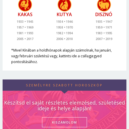
KAKAS
KUTYA
DISZNÓ
1933
1945
1934
1946
1935
1947
1957
1969
1958
1970
1959
1971
1981
1993
1982
1994
1983
1995
2005
2017
2006
2018
2007
2019
*Mivel Kínában a holdhónapok alapján számolnak, ha januári,
vagy februári születésű vagy, kattints ide a csillagjegyed
pontosításához.
SZEMÉLYRE SZABOTT HOROSZKÓP
Készítsd el saját részletes elemzésed, születésed
ideje és helye alapján!
KISZÁMOLOM