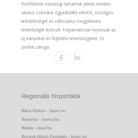
Portfóliónk minőségi tartalmat jelent minden
olvasó számára. Egyedülálló elérést, országos
lefedettséget és változatos megjelenési
lehetőséget biztosít. Folyamatosan keressük az
új irányokat és fejlődési lehetőségeket. Ez
jövőnk záloga.
Regionális hírportálok
Bács-Kiskun - baon.hu
Baranya - bama.hu
Békés - beol.hu
Borsod-Abaúj-Zemplén - boon.hu