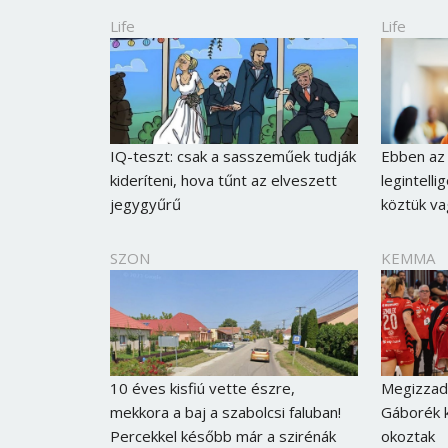
Life
Life
IQ-teszt: csak a sasszeműek tudják
Ebben az 
kideríteni, hova tűnt az elveszett
legintell
jegygyűrű
köztük va
SZON
KEMMA
10 éves kisfiú vette észre,
Megizzadt
mekkora a baj a szabolcsi faluban!
Gáborék k
Percekkel később már a szirénák
okoztak