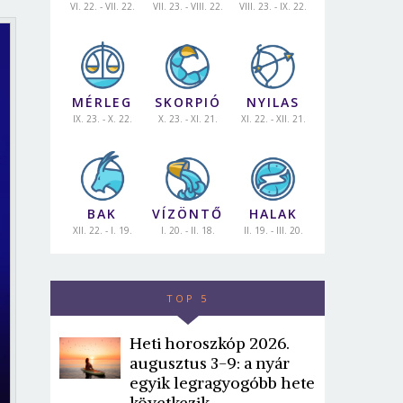
VI. 22. - VII. 22.
VII. 23. - VIII. 22.
VIII. 23. - IX. 22.
MÉRLEG
SKORPIÓ
NYILAS
IX. 23. - X. 22.
X. 23. - XI. 21.
XI. 22. - XII. 21.
BAK
VÍZÖNTŐ
HALAK
XII. 22. - I. 19.
I. 20. - II. 18.
II. 19. - III. 20.
TOP 5
Heti horoszkóp 2026.
augusztus 3-9: a nyár
egyik legragyogóbb hete
következik