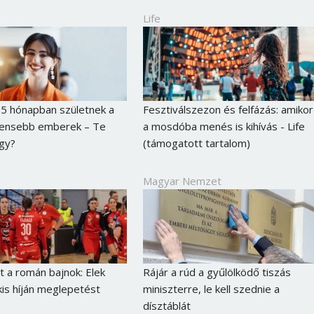
Life
5 hónapban születnek a
Fesztiválszezon és felfázás: amikor
igensebb emberek – Te
a mosdóba menés is kihívás - Life
gy?
(támogatott tartalom)
Magyar Nemzet
Borsonline bejelentkezés
 a román bajnok: Elek
Rájár a rúd a gyűlölködő tiszás
E-mail cím vagy felhasználónév
is híján meglepetést
miniszterre, le kell szednie a
dísztáblát