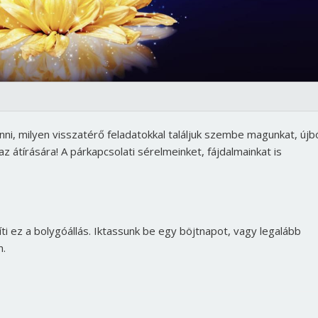
nni, milyen visszatérő feladatokkal találjuk szembe magunkat, újb
 átírására! A párkapcsolati sérelmeinket, fájdalmainkat is
gíti ez a bolygóállás. Iktassunk be egy böjtnapot, vagy legalább
n.