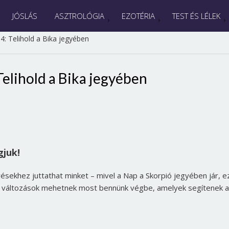
JÓSLÁS
ASZTROLÓGIA
EZOTÉRIA
TEST ÉS LÉLEK
: Telihold a Bika jegyében
elihold a Bika jegyében
gjuk!
résekhez juttathat minket – mivel a Nap a Skorpió jegyében jár, e
 változások mehetnek most bennünk végbe, amelyek segítenek a