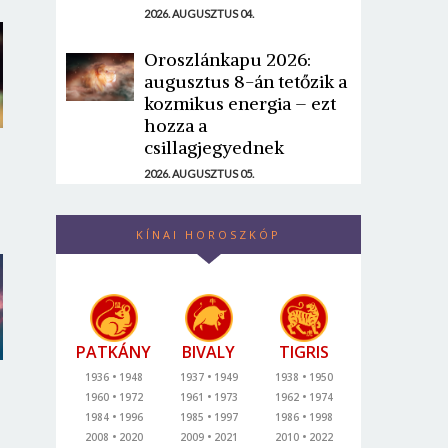
2026. AUGUSZTUS 04.
Oroszlánkapu 2026:
augusztus 8-án tetőzik a
kozmikus energia – ezt
hozza a
csillagjegyednek
2026. AUGUSZTUS 05.
KÍNAI HOROSZKÓP
PATKÁNY
BIVALY
TIGRIS
1936
1948
1937
1949
1938
1950
1960
1972
1961
1973
1962
1974
1984
1996
1985
1997
1986
1998
2008
2020
2009
2021
2010
2022