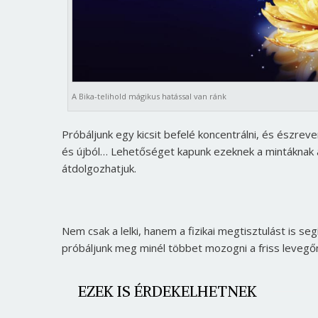
A Bika-telihold mágikus hatással van ránk
Próbáljunk egy kicsit befelé koncentrálni, és észreve
és újból… Lehetőséget kapunk ezeknek a mintáknak az
átdolgozhatjuk.
Nem csak a lelki, hanem a fizikai megtisztulást is se
próbáljunk meg minél többet mozogni a friss levegő
EZEK IS ÉRDEKELHETNEK