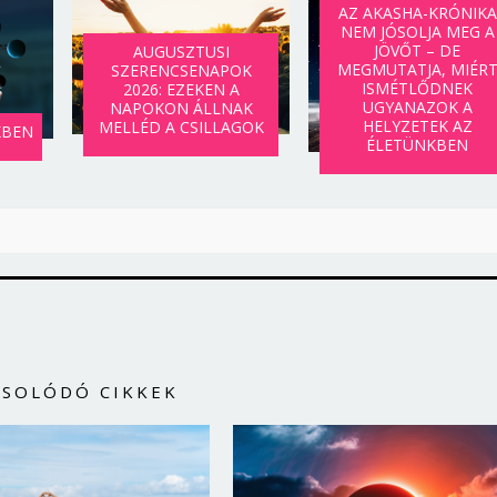
AZ AKASHA-KRÓNIKA
NEM JÓSOLJA MEG A
JÖVŐT – DE
AUGUSZTUSI
MEGMUTATJA, MIÉR
SZERENCSENAPOK
ISMÉTLŐDNEK
2026: EZEKEN A
UGYANAZOK A
NAPOKON ÁLLNAK
HELYZETEK AZ
MELLÉD A CSILLAGOK
KBEN
ÉLETÜNKBEN
CSOLÓDÓ CIKKEK