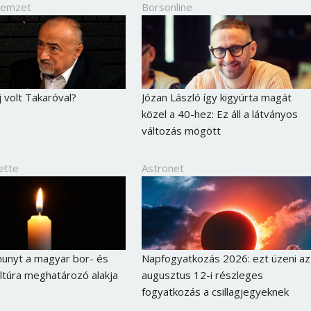
Nemzet
Borsonline
j volt Takaróval?
Józan László így kigyúrta magát
közel a 40-hez: Ez áll a látványos
változás mögött
ette
Astronet
hunyt a magyar bor- és
Napfogyatkozás 2026: ezt üzeni az
túra meghatározó alakja
augusztus 12-i részleges
fogyatkozás a csillagjegyeknek