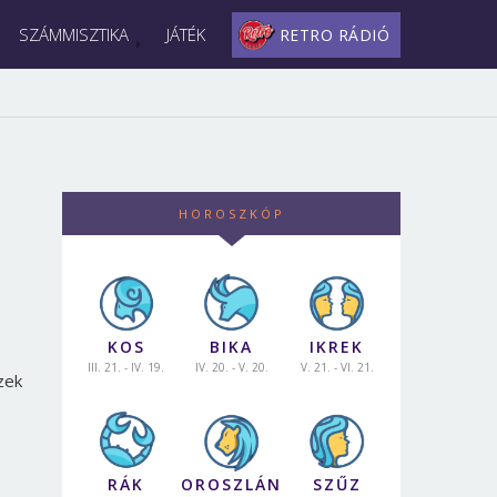
SZÁMMISZTIKA
JÁTÉK
RETRO RÁDIÓ
HOROSZKÓP
KOS
BIKA
IKREK
III. 21. - IV. 19.
IV. 20. - V. 20.
V. 21. - VI. 21.
zek
RÁK
OROSZLÁN
SZŰZ