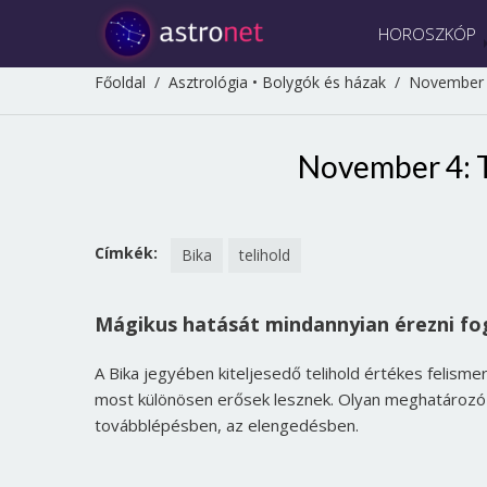
HOROSZKÓP
Főoldal
/
Asztrológia
•
Bolygók és házak
/
November 4
November 4: T
Címkék:
Bika
telihold
Mágikus hatását mindannyian érezni fo
A Bika jegyében kiteljesedő telihold értékes felisme
most különösen erősek lesznek. Olyan meghatározó
továbblépésben, az elengedésben.