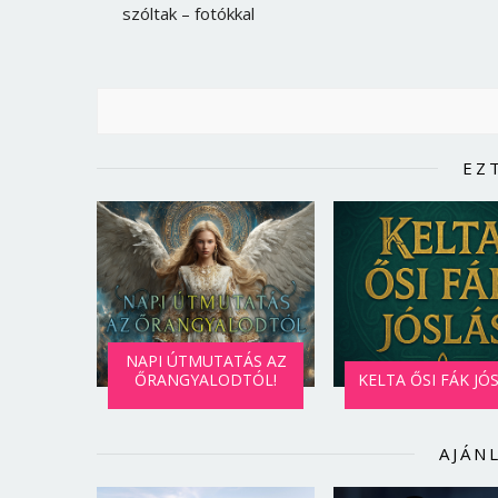
szóltak – fotókkal
EZ
NAPI ÚTMUTATÁS AZ
ŐRANGYALODTÓL!
KELTA ŐSI FÁK JÓ
AJÁN