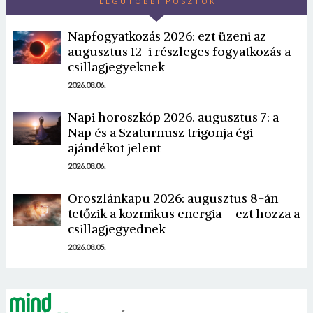
LEGUTÓBBI POSZTOK
Napfogyatkozás 2026: ezt üzeni az
augusztus 12-i részleges fogyatkozás a
csillagjegyeknek
2026.08.06.
Napi horoszkóp 2026. augusztus 7: a
Borsonline bejelentkezés
Nap és a Szaturnusz trigonja égi
ajándékot jelent
E-mail cím vagy felhasználónév
2026.08.06.
Oroszlánkapu 2026: augusztus 8-án
Jelszó
tetőzik a kozmikus energia – ezt hozza a
csillagjegyednek
2026.08.05.
Mégse
Bejelentkezés