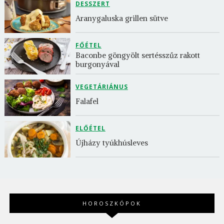
DESSZERT
Aranygaluska grillen sütve
FŐÉTEL
Baconbe göngyölt sertésszűz rakott 
burgonyával
VEGETÁRIÁNUS
Falafel
ELŐÉTEL
Újházy tyúkhúsleves
HOROSZKÓPOK