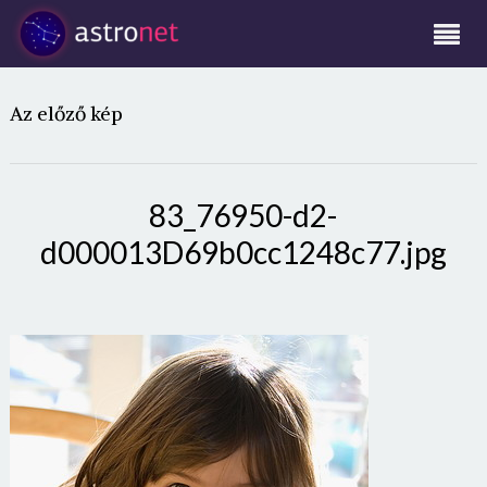
Az előző kép
83_76950-d2-
d000013D69b0cc1248c77.jpg