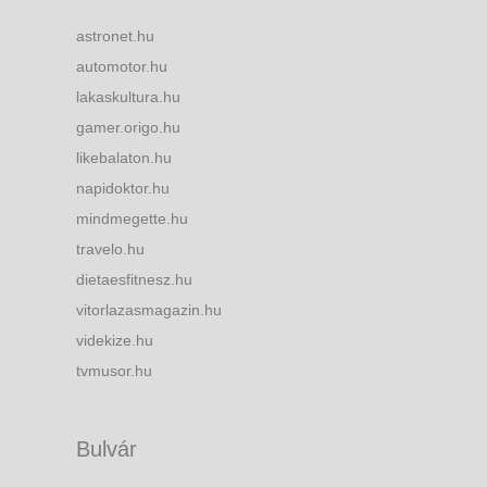
astronet.hu
automotor.hu
lakaskultura.hu
gamer.origo.hu
likebalaton.hu
napidoktor.hu
mindmegette.hu
travelo.hu
dietaesfitnesz.hu
vitorlazasmagazin.hu
videkize.hu
tvmusor.hu
Bulvár