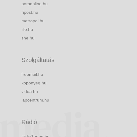
borsonline.hu
ripost.hu
metropol.hu
life.hu
she.hu
Szolgáltatás
freemail.hu
koponyeg.hu
videa.hu
lapcentrum.hu
Rádió
radio1gong.hu