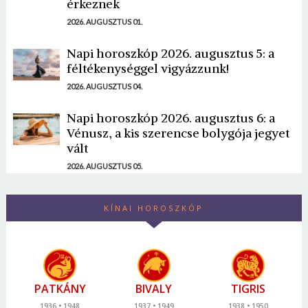
érkeznek
2026. AUGUSZTUS 01.
Napi horoszkóp 2026. augusztus 5: a
féltékenységgel vigyázzunk!
2026. AUGUSZTUS 04.
Napi horoszkóp 2026. augusztus 6: a
Vénusz, a kis szerencse bolygója jegyet
vált
2026. AUGUSZTUS 05.
KÍNAI HOROSZKÓP
PATKÁNY
BIVALY
TIGRIS
1936
1948
1937
1949
1938
1950