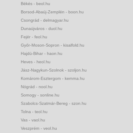
Békés - beol.hu
Borsod-Abaúj-Zemplén - boon.hu
Csongrád - delmagyar.hu
Dunaújváros - duol.hu
Fejér - feol.hu
Győr-Moson-Sopron - kisalfold.hu
Hajdú-Bihar - haon.hu
Heves - heol.hu
Jász-Nagykun-Szolnok - szoljon.hu
Komárom-Esztergom - kemma.hu
Nógrád - nool.hu
Somogy - sonline.hu
Szabolcs-Szatmár-Bereg - szon.hu
Tolna - teol.hu
Vas - vaol.hu
Veszprém - veol.hu