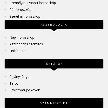
Személyre szabott horoszkóp
Párhoroszkóp
Szerelmi horoszkóp
ASZTROLÓGIA
Napi horoszkóp
Aszcendens számítás
Holdnaptár
JÓSLÁSOK
Cigánykártya
Tarot
Egyiptomi jóskövek
SZÁMMISZTIKA