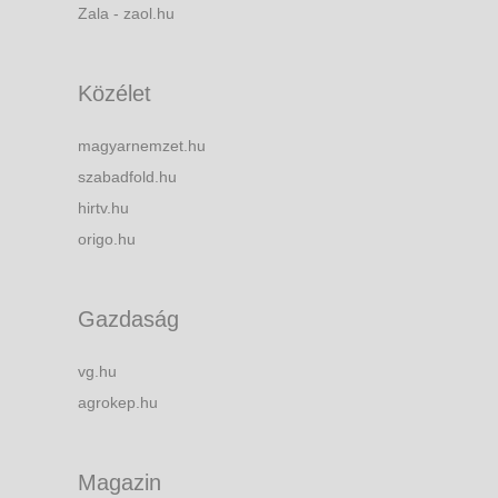
Zala - zaol.hu
Közélet
magyarnemzet.hu
szabadfold.hu
hirtv.hu
origo.hu
Gazdaság
vg.hu
agrokep.hu
Magazin