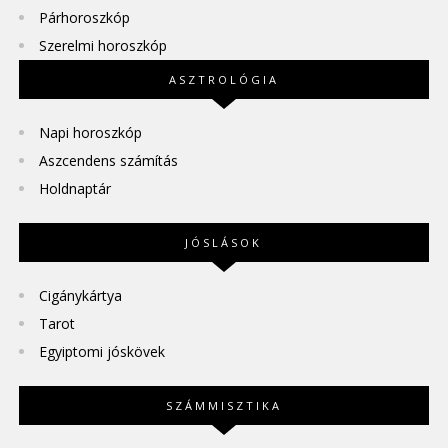
Párhoroszkóp
Szerelmi horoszkóp
ASZTROLÓGIA
Napi horoszkóp
Aszcendens számítás
Holdnaptár
JÓSLÁSOK
Cigánykártya
Tarot
Egyiptomi jóskövek
SZÁMMISZTIKA