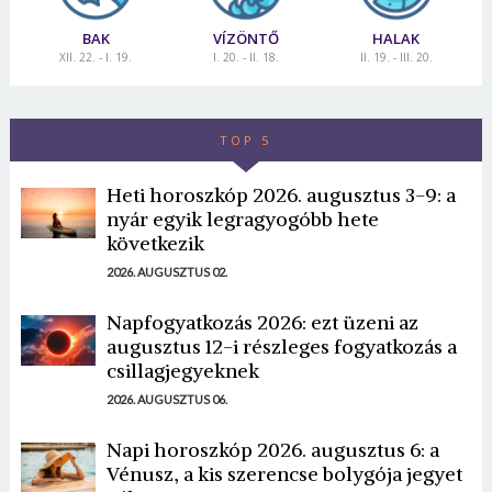
BAK
VÍZÖNTŐ
HALAK
XII. 22. - I. 19.
I. 20. - II. 18.
II. 19. - III. 20.
TOP 5
Heti horoszkóp 2026. augusztus 3-9: a
nyár egyik legragyogóbb hete
következik
2026. AUGUSZTUS 02.
Napfogyatkozás 2026: ezt üzeni az
augusztus 12-i részleges fogyatkozás a
csillagjegyeknek
2026. AUGUSZTUS 06.
Napi horoszkóp 2026. augusztus 6: a
Vénusz, a kis szerencse bolygója jegyet