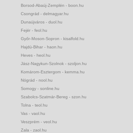
Borsod-Abaúj-Zemplén - boon.hu
Csongrád - delmagyar.hu
Dunaújváros - duol.hu
Fejér - feol.hu
Győr-Moson-Sopron - kisalfold.hu
Hajdú-Bihar - haon.hu
Heves - heol.hu
Jász-Nagykun-Szolnok - szoljon.hu
Komárom-Esztergom - kemma.hu
Nógrád - nool.hu
Somogy - sonline.hu
Szabolcs-Szatmár-Bereg - szon.hu
Tolna - teol.hu
Vas - vaol.hu
Veszprém - veol.hu
Zala - zaol.hu