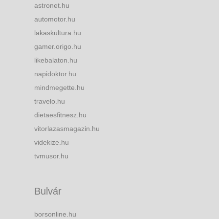
astronet.hu
automotor.hu
lakaskultura.hu
gamer.origo.hu
likebalaton.hu
napidoktor.hu
mindmegette.hu
travelo.hu
dietaesfitnesz.hu
vitorlazasmagazin.hu
videkize.hu
tvmusor.hu
Bulvár
borsonline.hu