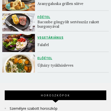
Aranygaluska grillen sütve
FŐÉTEL
Baconbe göngyölt sertésszűz rakott 
burgonyával
VEGETÁRIÁNUS
Falafel
ELŐÉTEL
Újházy tyúkhúsleves
HOROSZKÓPOK
Személyre szabott horoszkóp