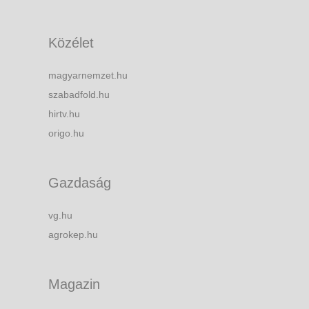
Közélet
magyarnemzet.hu
szabadfold.hu
hirtv.hu
origo.hu
Gazdaság
vg.hu
agrokep.hu
Magazin