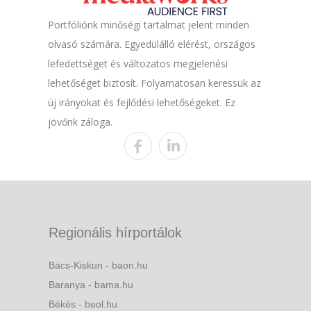
Portfóliónk minőségi tartalmat jelent minden
olvasó számára. Egyedülálló elérést, országos
lefedettséget és változatos megjelenési
lehetőséget biztosít. Folyamatosan keressük az
új irányokat és fejlődési lehetőségeket. Ez
jövőnk záloga.
Regionális hírportálok
Bács-Kiskun - baon.hu
Baranya - bama.hu
Békés - beol.hu