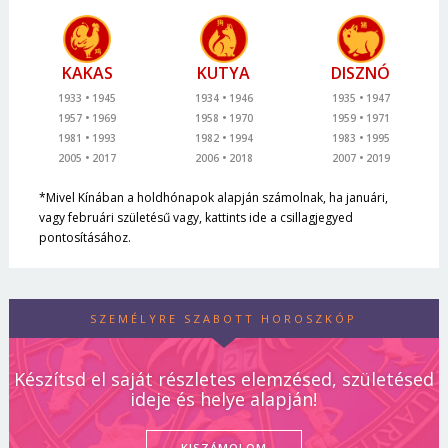
KAKAS
KUTYA
DISZNÓ
1933
1945
1934
1946
1935
1947
1957
1969
1958
1970
1959
1971
1981
1993
1982
1994
1983
1995
2005
2017
2006
2018
2007
2019
*Mivel Kínában a holdhónapok alapján számolnak, ha januári,
vagy februári születésű vagy, kattints ide a csillagjegyed
pontosításához.
SZEMÉLYRE SZABOTT HOROSZKÓP
Készítsd el saját részletes elemzésed, születésed
ideje és helye alapján!
KISZÁMOLOM