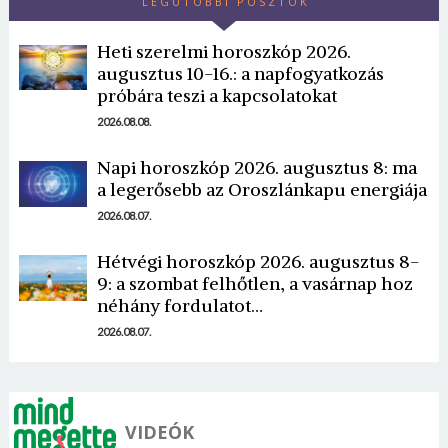
LEGUTÓBBI POSZTOK
Heti szerelmi horoszkóp 2026.
augusztus 10-16.: a napfogyatkozás
próbára teszi a kapcsolatokat
2026.08.08.
Borsonline bejelentkezés
Napi horoszkóp 2026. augusztus 8: ma
a legerősebb az Oroszlánkapu energiája
E-mail cím vagy felhasználónév
2026.08.07.
Hétvégi horoszkóp 2026. augusztus 8-
9: a szombat felhőtlen, a vasárnap hoz
Jelszó
néhány fordulatot…
2026.08.07.
Mégse
Bejelentkezés
VIDEÓK