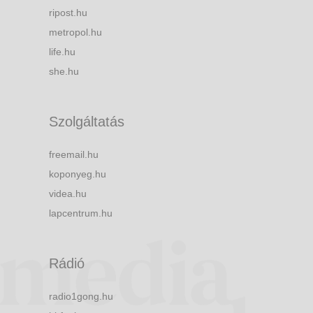
ripost.hu
metropol.hu
life.hu
she.hu
Szolgáltatás
freemail.hu
koponyeg.hu
videa.hu
lapcentrum.hu
Rádió
radio1gong.hu