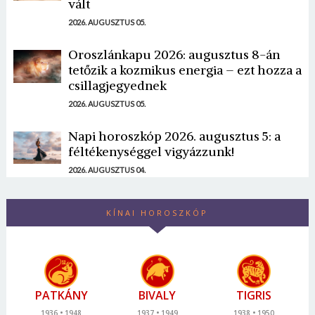
vált
2026. AUGUSZTUS 05.
Oroszlánkapu 2026: augusztus 8-án
tetőzik a kozmikus energia – ezt hozza a
csillagjegyednek
2026. AUGUSZTUS 05.
Napi horoszkóp 2026. augusztus 5: a
féltékenységgel vigyázzunk!
2026. AUGUSZTUS 04.
KÍNAI HOROSZKÓP
PATKÁNY
BIVALY
TIGRIS
1936
1948
1937
1949
1938
1950