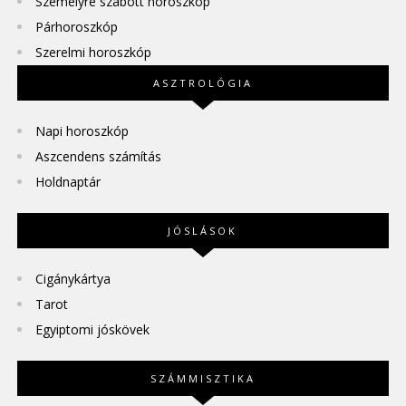
Személyre szabott horoszkóp
Párhoroszkóp
Szerelmi horoszkóp
ASZTROLÓGIA
Napi horoszkóp
Aszcendens számítás
Holdnaptár
JÓSLÁSOK
Cigánykártya
Tarot
Egyiptomi jóskövek
SZÁMMISZTIKA