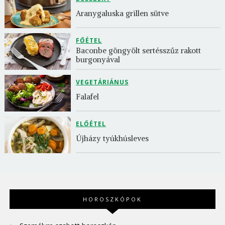
Aranygaluska grillen sütve
FŐÉTEL
Baconbe göngyölt sertésszűz rakott 
burgonyával
VEGETÁRIÁNUS
Falafel
ELŐÉTEL
Újházy tyúkhúsleves
HOROSZKÓPOK