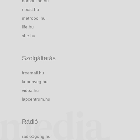
borsonline.hu
ripost.hu
metropol.hu
life.hu
she.hu
Szolgáltatás
freemail.hu
koponyeg.hu
videa.hu
lapcentrum.hu
Rádió
radio1gong.hu