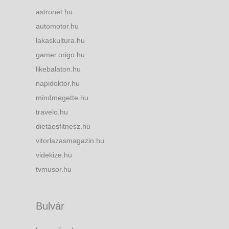
astronet.hu
automotor.hu
lakaskultura.hu
gamer.origo.hu
likebalaton.hu
napidoktor.hu
mindmegette.hu
travelo.hu
dietaesfitnesz.hu
vitorlazasmagazin.hu
videkize.hu
tvmusor.hu
Bulvár