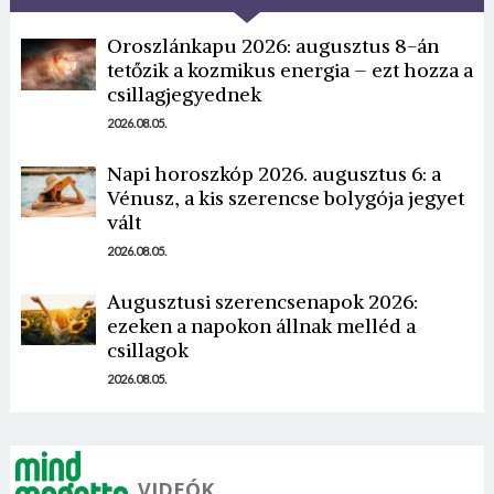
Oroszlánkapu 2026: augusztus 8-án
tetőzik a kozmikus energia – ezt hozza a
csillagjegyednek
2026.08.05.
Napi horoszkóp 2026. augusztus 6: a
Borsonline bejelentkezés
Vénusz, a kis szerencse bolygója jegyet
vált
E-mail cím vagy felhasználónév
2026.08.05.
Augusztusi szerencsenapok 2026:
ezeken a napokon állnak melléd a
Jelszó
csillagok
2026.08.05.
Mégse
Bejelentkezés
VIDEÓK