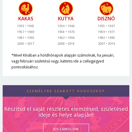
KAKAS
KUTYA
DISZNÓ
1933
1945
1934
1946
1935
1947
1957
1969
1958
1970
1959
1971
1981
1993
1982
1994
1983
1995
2005
2017
2006
2018
2007
2019
*Mivel Kínában a holdhónapok alapján számolnak, ha januári,
vagy februári születésű vagy, kattints ide a csillagjegyed
pontosításához.
SZEMÉLYRE SZABOTT HOROSZKÓP
Készítsd el saját részletes elemzésed, születésed
ideje és helye alapján!
KISZÁMOLOM