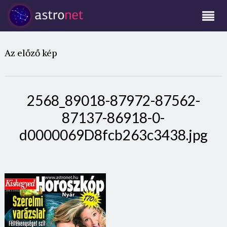
Az előző kép
2568_89018-87972-87562-
87137-86918-0-
d0000069D8fcb263c3438.jpg