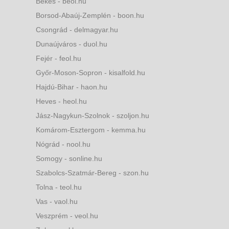
Békés - beol.hu
Borsod-Abaúj-Zemplén - boon.hu
Csongrád - delmagyar.hu
Dunaújváros - duol.hu
Fejér - feol.hu
Győr-Moson-Sopron - kisalfold.hu
Hajdú-Bihar - haon.hu
Heves - heol.hu
Jász-Nagykun-Szolnok - szoljon.hu
Komárom-Esztergom - kemma.hu
Nógrád - nool.hu
Somogy - sonline.hu
Szabolcs-Szatmár-Bereg - szon.hu
Tolna - teol.hu
Vas - vaol.hu
Veszprém - veol.hu