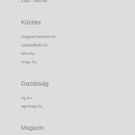
Zala - zaol.hu
Közélet
magyarnemzet.hu
szabadfold.hu
hirtv.hu
origo.hu
Gazdaság
vg.hu
agrokep.hu
Magazin