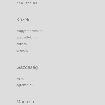
Zala - zaol.hu
Közélet
magyarnemzet.hu
szabadfold.hu
hirtv.hu
origo.hu
Gazdaság
vg.hu
agrokep.hu
Magazin