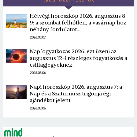
LEGUTÓBBI POSZTOK
Hétvégi horoszkóp 2026. augusztus 8-
9: a szombat felhőtlen, a vasárnap hoz
néhány fordulatot…
2026.08.07.
Napfogyatkozás 2026: ezt üzeni az
Borsonline bejelentkezés
augusztus 12-i részleges fogyatkozás a
csillagjegyeknek
E-mail cím vagy felhasználónév
2026.08.06.
Napi horoszkóp 2026. augusztus 7: a
Jelszó
Nap és a Szaturnusz trigonja égi
ajándékot jelent
2026.08.06.
Mégse
Bejelentkezés