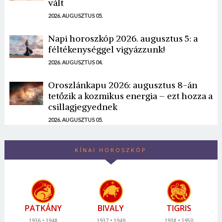
vált
2026. AUGUSZTUS 05.
Napi horoszkóp 2026. augusztus 5: a
féltékenységgel vigyázzunk!
2026. AUGUSZTUS 04.
Oroszlánkapu 2026: augusztus 8-án
tetőzik a kozmikus energia – ezt hozza a
csillagjegyednek
2026. AUGUSZTUS 05.
KÍNAI HOROSZKÓP
PATKÁNY
BIVALY
TIGRIS
1936
1948
1937
1949
1938
1950