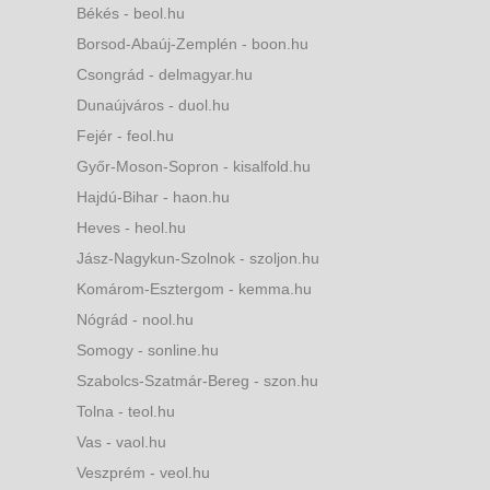
Békés - beol.hu
Borsod-Abaúj-Zemplén - boon.hu
Csongrád - delmagyar.hu
Dunaújváros - duol.hu
Fejér - feol.hu
Győr-Moson-Sopron - kisalfold.hu
Hajdú-Bihar - haon.hu
Heves - heol.hu
Jász-Nagykun-Szolnok - szoljon.hu
Komárom-Esztergom - kemma.hu
Nógrád - nool.hu
Somogy - sonline.hu
Szabolcs-Szatmár-Bereg - szon.hu
Tolna - teol.hu
Vas - vaol.hu
Veszprém - veol.hu