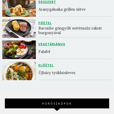
DESSZERT
Aranygaluska grillen sütve
FŐÉTEL
Baconbe göngyölt sertésszűz rakott 
burgonyával
VEGETÁRIÁNUS
Falafel
ELŐÉTEL
Újházy tyúkhúsleves
HOROSZKÓPOK