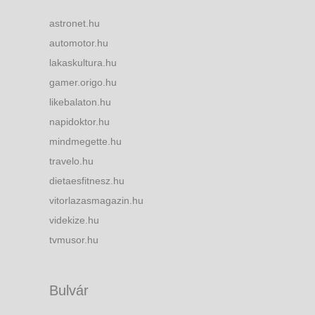
astronet.hu
automotor.hu
lakaskultura.hu
gamer.origo.hu
likebalaton.hu
napidoktor.hu
mindmegette.hu
travelo.hu
dietaesfitnesz.hu
vitorlazasmagazin.hu
videkize.hu
tvmusor.hu
Bulvár