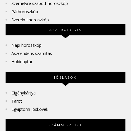
Személyre szabott horoszkóp
Párhoroszkóp
Szerelmi horoszkóp
ASZTROLÓGIA
Napi horoszkóp
Aszcendens számítás
Holdnaptár
JÓSLÁSOK
Cigánykártya
Tarot
Egyiptomi jóskövek
SZÁMMISZTIKA