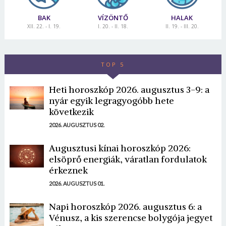
BAK
VÍZÖNTŐ
HALAK
XII. 22. - I. 19.
I. 20. - II. 18.
II. 19. - III. 20.
TOP 5
Heti horoszkóp 2026. augusztus 3-9: a
nyár egyik legragyogóbb hete
következik
2026. AUGUSZTUS 02.
Augusztusi kínai horoszkóp 2026:
elsöprő energiák, váratlan fordulatok
érkeznek
2026. AUGUSZTUS 01.
Napi horoszkóp 2026. augusztus 6: a
Vénusz, a kis szerencse bolygója jegyet