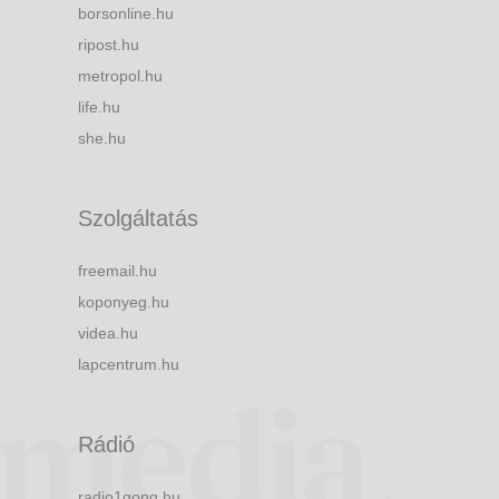
borsonline.hu
ripost.hu
metropol.hu
life.hu
she.hu
Szolgáltatás
freemail.hu
koponyeg.hu
videa.hu
lapcentrum.hu
Rádió
radio1gong.hu