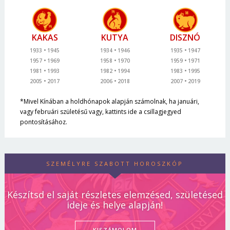
KAKAS
KUTYA
DISZNÓ
1933
1945
1934
1946
1935
1947
1957
1969
1958
1970
1959
1971
1981
1993
1982
1994
1983
1995
2005
2017
2006
2018
2007
2019
*Mivel Kínában a holdhónapok alapján számolnak, ha januári,
vagy februári születésű vagy, kattints ide a csillagjegyed
pontosításához.
SZEMÉLYRE SZABOTT HOROSZKÓP
Készítsd el saját részletes elemzésed, születésed
ideje és helye alapján!
KISZÁMOLOM