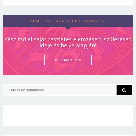
SZEMÉLYRE SZABOTT HOROSZKÓP
Készítsd el saját részletes elemzésed, születésed
ideje és helye alapján!
KISZÁMOLOM