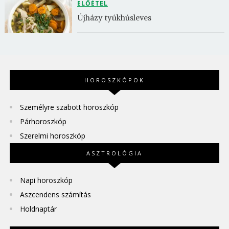
ELŐÉTEL
Újházy tyúkhúsleves
HOROSZKÓPOK
Személyre szabott horoszkóp
Párhoroszkóp
Szerelmi horoszkóp
ASZTROLÓGIA
Napi horoszkóp
Aszcendens számítás
Holdnaptár