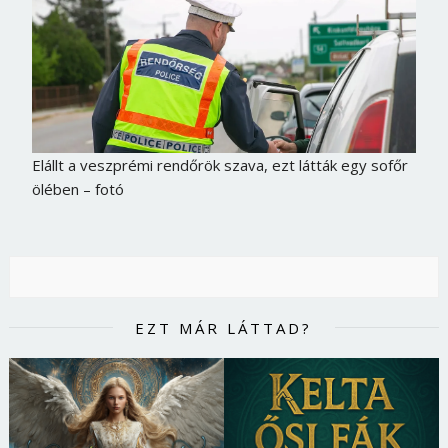
Elállt a veszprémi rendőrök szava, ezt látták egy sofőr
ölében – fotó
EZT MÁR LÁTTAD?
Borsonline bejelentkezés
E-mail cím vagy felhasználónév