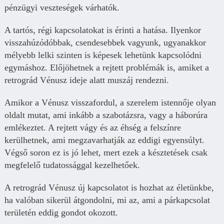
pénzügyi veszteségek várhatók.
A tartós, régi kapcsolatokat is érinti a hatása. Ilyenkor
visszahúzódóbbak, csendesebbek vagyunk, ugyanakkor
mélyebb lelki szinten is képesek lehetünk kapcsolódni
egymáshoz. Előjöhetnek a rejtett problémák is, amiket a
retrográd Vénusz ideje alatt muszáj rendezni.
Amikor a Vénusz visszafordul, a szerelem istennője olyan
oldalt mutat, ami inkább a szabotázsra, vagy a háborúra
emlékeztet. A rejtett vágy és az éhség a felszínre
kerülhetnek, ami megzavarhatják az eddigi egyensúlyt.
Végső soron ez is jó lehet, mert ezek a késztetések csak
megfelelő tudatossággal kezelhetőek.
A retrográd Vénusz új kapcsolatot is hozhat az életünkbe,
ha valóban sikerül átgondolni, mi az, ami a párkapcsolat
területén eddig gondot okozott.