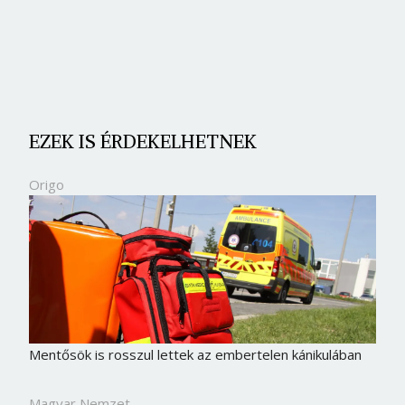
EZEK IS ÉRDEKELHETNEK
Origo
Mentősök is rosszul lettek az embertelen kánikulában
Magyar Nemzet