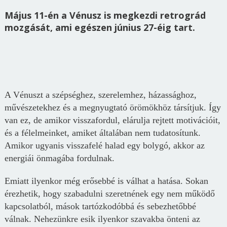
Május 11-én a Vénusz is megkezdi retrográd
mozgását, ami egészen június 27-éig tart.
A Vénuszt a szépséghez, szerelemhez, házassághoz,
művészetekhez és a megnyugtató örömökhöz társítjuk. Így
van ez, de amikor visszafordul, elárulja rejtett motivációit,
és a félelmeinket, amiket általában nem tudatosítunk.
Amikor ugyanis visszafelé halad egy bolygó, akkor az
energiái önmagába fordulnak.
Emiatt ilyenkor még erősebbé is válhat a hatása. Sokan
érezhetik, hogy szabadulni szeretnének egy nem működő
kapcsolatból, mások tartózkodóbbá és sebezhetőbbé
válnak. Nehezünkre esik ilyenkor szavakba önteni az