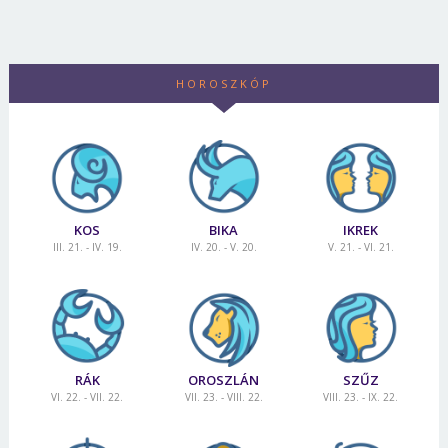
HOROSZKÓP
KOS
BIKA
IKREK
III. 21. - IV. 19.
IV. 20. - V. 20.
V. 21. - VI. 21.
RÁK
OROSZLÁN
SZŰZ
VI. 22. - VII. 22.
VII. 23. - VIII. 22.
VIII. 23. - IX. 22.