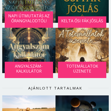
Jelszó
NAPI ÚTMUTATÁS AZ
ŐRANGYALODTÓL!
KELTA ŐSI FÁK JÓSLÁS
Mégse
Bejelentkezés
ANGYALSZÁM-
TOTEMÁLLATOK
KALKULÁTOR
ÜZENETE
AJÁNLOTT TARTALMAK