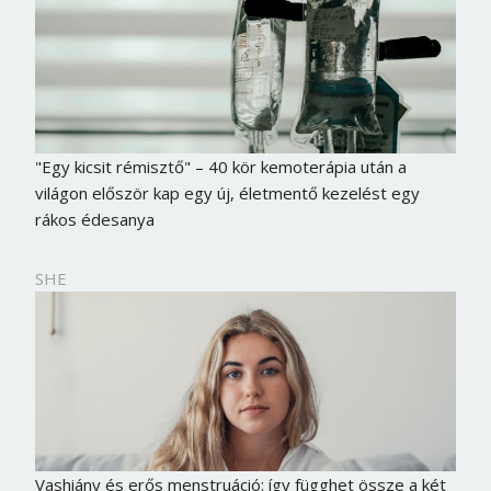
"Egy kicsit rémisztő" – 40 kör kemoterápia után a
világon először kap egy új, életmentő kezelést egy
rákos édesanya
SHE
Vashiány és erős menstruáció: így függhet össze a két