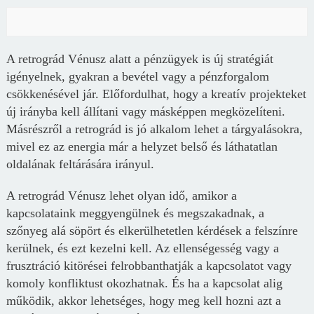
A retrográd Vénusz alatt a pénzügyek is új stratégiát
igényelnek, gyakran a bevétel vagy a pénzforgalom
csökkenésével jár. Előfordulhat, hogy a kreatív projekteket
új irányba kell állítani vagy másképpen megközelíteni.
Másrészről a retrográd is jó alkalom lehet a tárgyalásokra,
mivel ez az energia már a helyzet belső és láthatatlan
oldalának feltárására irányul.
A retrográd Vénusz lehet olyan idő, amikor a
kapcsolataink meggyengülnek és megszakadnak, a
szőnyeg alá söpört és elkerülhetetlen kérdések a felszínre
kerülnek, és ezt kezelni kell. Az ellenségesség vagy a
frusztráció kitörései felrobbanthatják a kapcsolatot vagy
komoly konfliktust okozhatnak. És ha a kapcsolat alig
működik, akkor lehetséges, hogy meg kell hozni azt a