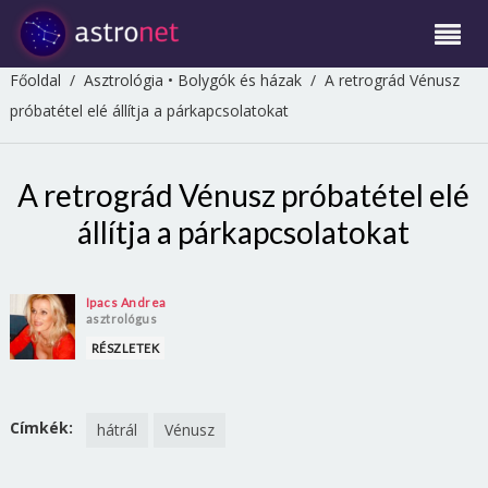
Főoldal
/
Asztrológia
•
Bolygók és házak
/
A retrográd Vénusz
próbatétel elé állítja a párkapcsolatokat
A retrográd Vénusz próbatétel elé
állítja a párkapcsolatokat
Ipacs Andrea
asztrológus
RÉSZLETEK
Címkék:
hátrál
Vénusz