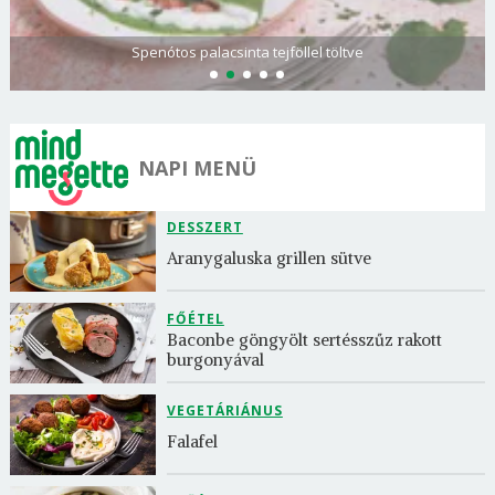
Spenótos palacsinta tejföllel töltve
NAPI MENÜ
DESSZERT
Aranygaluska grillen sütve
FŐÉTEL
Baconbe göngyölt sertésszűz rakott 
burgonyával
VEGETÁRIÁNUS
Falafel