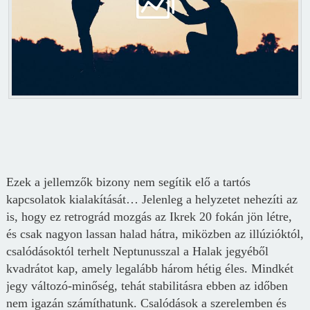
Ezek a jellemzők bizony nem segítik elő a tartós
kapcsolatok kialakítását… Jelenleg a helyzetet nehezíti az
is, hogy ez retrográd mozgás az Ikrek 20 fokán jön létre,
és csak nagyon lassan halad hátra, miközben az illúzióktól,
csalódásoktól terhelt Neptunusszal a Halak jegyéből
kvadrátot kap, amely legalább három hétig éles. Mindkét
jegy változó-minőség, tehát stabilitásra ebben az időben
nem igazán számíthatunk. Csalódások a szerelemben és