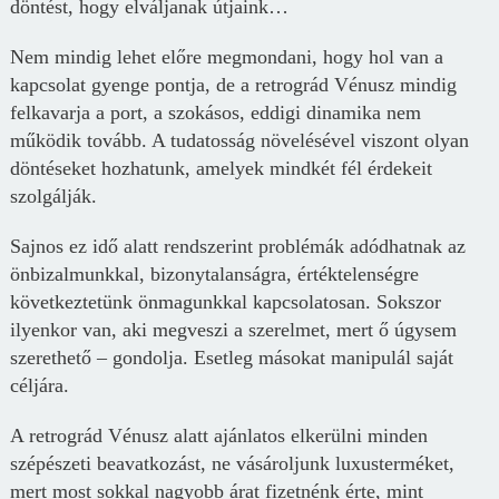
döntést, hogy elváljanak útjaink…
Nem mindig lehet előre megmondani, hogy hol van a
kapcsolat gyenge pontja, de a retrográd Vénusz mindig
felkavarja a port, a szokásos, eddigi dinamika nem
működik tovább. A tudatosság növelésével viszont olyan
döntéseket hozhatunk, amelyek mindkét fél érdekeit
szolgálják.
Sajnos ez idő alatt rendszerint problémák adódhatnak az
önbizalmunkkal, bizonytalanságra, értéktelenségre
következtetünk önmagunkkal kapcsolatosan. Sokszor
ilyenkor van, aki megveszi a szerelmet, mert ő úgysem
szerethető – gondolja. Esetleg másokat manipulál saját
céljára.
A retrográd Vénusz alatt ajánlatos elkerülni minden
szépészeti beavatkozást, ne vásároljunk luxusterméket,
mert most sokkal nagyobb árat fizetnénk érte, mint