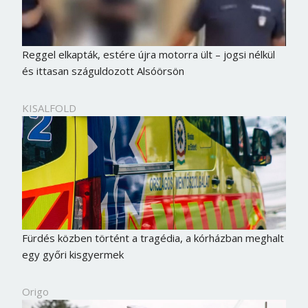
Reggel elkapták, estére újra motorra ült – jogsi nélkül
és ittasan száguldozott Alsóörsön
KISALFOLD
Fürdés közben történt a tragédia, a kórházban meghalt
egy győri kisgyermek
Origo