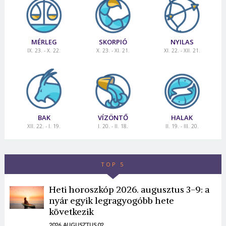
MÉRLEG
SKORPIÓ
NYILAS
IX. 23. - X. 22.
X. 23. - XI. 21.
XI. 22. - XII. 21.
BAK
VÍZÖNTŐ
HALAK
XII. 22. - I. 19.
I. 20. - II. 18.
II. 19. - III. 20.
TOP 5
Heti horoszkóp 2026. augusztus 3-9: a
nyár egyik legragyogóbb hete
következik
2026. AUGUSZTUS 02.