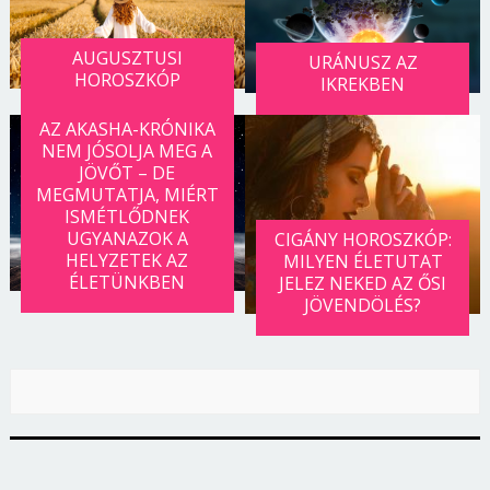
AUGUSZTUSI
URÁNUSZ AZ
HOROSZKÓP
IKREKBEN
AZ AKASHA-KRÓNIKA
NEM JÓSOLJA MEG A
JÖVŐT – DE
MEGMUTATJA, MIÉRT
ISMÉTLŐDNEK
UGYANAZOK A
CIGÁNY HOROSZKÓP:
HELYZETEK AZ
MILYEN ÉLETUTAT
ÉLETÜNKBEN
JELEZ NEKED AZ ŐSI
JÖVENDÖLÉS?