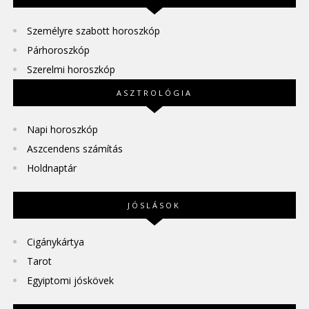
Személyre szabott horoszkóp
Párhoroszkóp
Szerelmi horoszkóp
ASZTROLÓGIA
Napi horoszkóp
Aszcendens számítás
Holdnaptár
JÓSLÁSOK
Cigánykártya
Tarot
Egyiptomi jóskövek