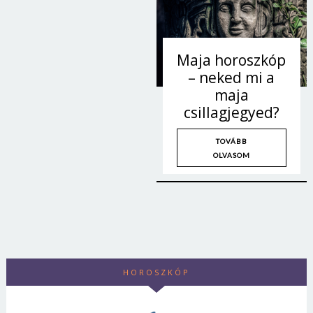
Maja horoszkóp
– neked mi a
maja
csillagjegyed?
TOVÁBB
OLVASOM
Borsonline bejelentkezés
E-mail cím vagy felhasználónév
HOROSZKÓP