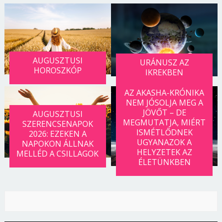
AUGUSZTUSI
URÁNUSZ AZ
HOROSZKÓP
IKREKBEN
AZ AKASHA-KRÓNIKA
NEM JÓSOLJA MEG A
JÖVŐT – DE
AUGUSZTUSI
MEGMUTATJA, MIÉRT
SZERENCSENAPOK
ISMÉTLŐDNEK
2026: EZEKEN A
UGYANAZOK A
NAPOKON ÁLLNAK
HELYZETEK AZ
MELLÉD A CSILLAGOK
ÉLETÜNKBEN