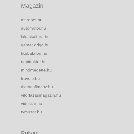
Magazin
astronet.hu
automotor.hu
lakaskultura.hu
gamer.origo.hu
likebalaton.hu
napidoktor.hu
mindmegette.hu
travelo.hu
dietaesfitnesz.hu
vitorlazasmagazin.hu
videkize.hu
tvmusor.hu
Bulvár