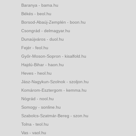
Baranya - bama.hu
Békés - beol.hu
Borsod-Abaúj-Zemplén - boon.hu
Csongrád - delmagyar.hu
Dunaújváros - duol.hu
Fejér - feol.hu
Győr-Moson-Sopron - kisalfold.hu
Hajdú-Bihar - haon.hu
Heves - heol.hu
Jász-Nagykun-Szolnok - szoljon.hu
Komárom-Esztergom - kemma.hu
Nógrád - nool.hu
Somogy - sonline.hu
Szabolcs-Szatmár-Bereg - szon.hu
Tolna - teol.hu
Vas - vaol.hu