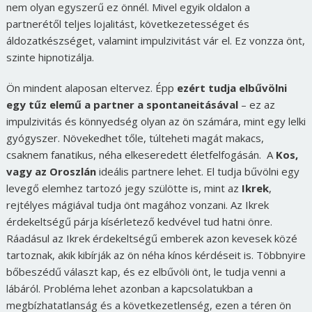
nem olyan egyszerű ez önnél. Mivel egyik oldalon a
partnerétől teljes lojalitást, következetességet és
áldozatkészséget, valamint impulzivitást vár el. Ez vonzza önt,
szinte hipnotizálja.
Ön mindent alaposan eltervez. Épp
ezért tudja elbűvölni
egy tűz elemű a partner a spontaneitásával
– ez az
impulzivitás és könnyedség olyan az ön számára, mint egy lelki
gyógyszer. Növekedhet tőle, túlteheti magát makacs,
csaknem fanatikus, néha elkeseredett életfelfogásán. A
Kos,
vagy az Oroszlán
ideális partnere lehet. El tudja bűvölni egy
levegő elemhez tartozó jegy szülötte is, mint az
Ikrek
,
rejtélyes mágiával tudja önt magához vonzani. Az Ikrek
érdekeltségű párja kísérletező kedvével tud hatni önre.
Ráadásul az Ikrek érdekeltségű emberek azon kevesek közé
tartoznak, akik kibírják az ön néha kínos kérdéseit is. Többnyire
bőbeszédű választ kap, és ez elbűvöli önt, le tudja venni a
lábáról. Probléma lehet azonban a kapcsolatukban a
megbízhatatlanság és a következetlenség, ezen a téren ön