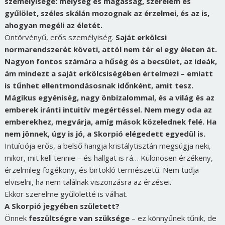
személyisége: mélység és magasság, szerelem és
gyűlölet, széles skálán mozognak az érzelmei, és az is,
ahogyan megéli az életét.
Öntörvényű, erős személyiség.
Saját erkölcsi
normarendszerét követi, attól nem tér el egy életen át.
Nagyon fontos számára a hűség és a becsület, az ideák,
ám mindezt a saját erkölcsiségében értelmezi – emiatt
is tűnhet ellentmondásosnak időnként, amit tesz.
Mágikus egyéniség, nagy önbizalommal, és a világ és az
emberek iránti intuitív megértéssel. Nem megy oda az
emberekhez, megvárja, amíg mások közelednek felé. Ha
nem jönnek, úgy is jó, a Skorpió elégedett egyedül is.
Intuíciója erős, a belső hangja kristálytisztán megsúgja neki,
mikor, mit kell tennie – és hallgat is rá… Különösen érzékeny,
érzelmileg fogékony, és birtokló természetű. Nem tudja
elviselni, ha nem találnak viszonzásra az érzései.
Ekkor szerelme gyűlöletté is válhat.
A Skorpió jegyében született?
Önnek
feszültségre van szüksége
– ez könnyűnek tűnik, de