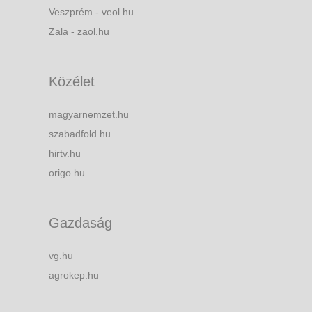
Veszprém - veol.hu
Zala - zaol.hu
Közélet
magyarnemzet.hu
szabadfold.hu
hirtv.hu
origo.hu
Gazdaság
vg.hu
agrokep.hu