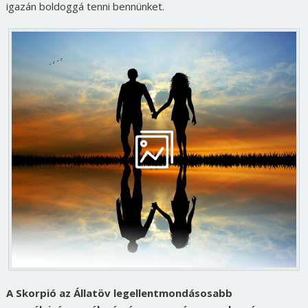
igazán boldoggá tenni bennünket.
A Skorpió az Állatöv legellentmondásosabb