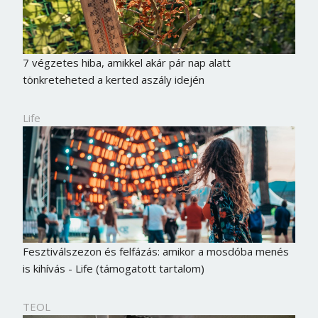
7 végzetes hiba, amikkel akár pár nap alatt
tönkreteheted a kerted aszály idején
Life
Fesztiválszezon és felfázás: amikor a mosdóba menés
is kihívás - Life (támogatott tartalom)
TEOL