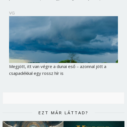
VG
Megjött, itt van végre a dunai eső – azonnal jött a
csapadékkal egy rossz hír is
EZT MÁR LÁTTAD?