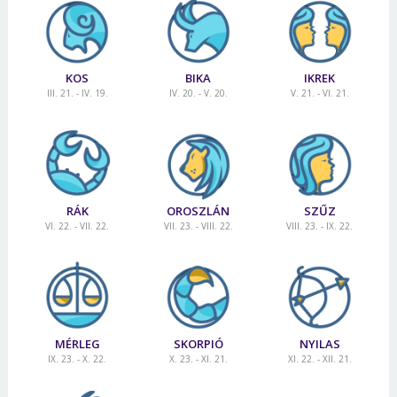
Jelszó
KOS
BIKA
IKREK
Mégse
Bejelentkezés
III. 21. - IV. 19.
IV. 20. - V. 20.
V. 21. - VI. 21.
RÁK
OROSZLÁN
SZŰZ
VI. 22. - VII. 22.
VII. 23. - VIII. 22.
VIII. 23. - IX. 22.
MÉRLEG
SKORPIÓ
NYILAS
IX. 23. - X. 22.
X. 23. - XI. 21.
XI. 22. - XII. 21.