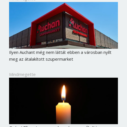
Ilyen Auchant még nem láttál: ebben a városban nyílt
meg az átalakított szupermarket
Mindmegette