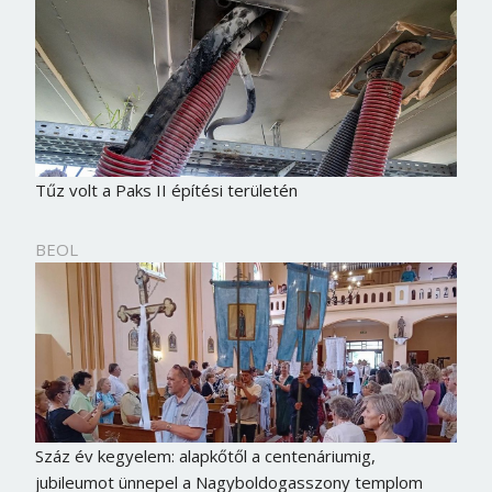
Tűz volt a Paks II építési területén
BEOL
Száz év kegyelem: alapkőtől a centenáriumig,
jubileumot ünnepel a Nagyboldogasszony templom