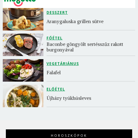
DESSZERT
Aranygaluska grillen sütve
FŐÉTEL
Baconbe göngyölt sertésszűz rakott 
burgonyával
VEGETÁRIÁNUS
Falafel
ELŐÉTEL
Újházy tyúkhúsleves
HOROSZKÓPOK