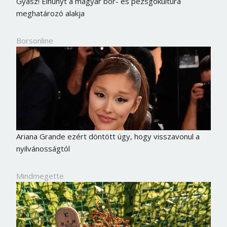
Gyász! Elhunyt a magyar bor- és pezsgőkultúra
meghatározó alakja
Borsonline
Ariana Grande ezért döntött úgy, hogy visszavonul a
nyilvánosságtól
Mindmegette