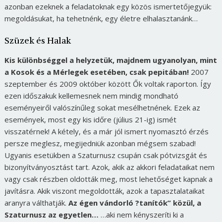
azonban ezeknek a feladatoknak egy közös ismertetőjegyük:
megoldásukat, ha tehetnénk, egy életre elhalasztanánk…
Szüzek és Halak
Kis különbséggel a helyzetük, majdnem ugyanolyan, mint
a Kosok és a Mérlegek esetében, csak pepitában!
2007
szeptember és 2009 október között Ők voltak raporton. Így
ezen időszakuk kellemesnek nem mindig mondható
eseményeiről valószínűleg sokat mesélhetnének. Ezek az
események, most egy kis időre (július 21-ig) ismét
visszatérnek! A kétely, és a már jól ismert nyomasztó érzés
persze meglesz, megijedniük azonban mégsem szabad!
Ugyanis esetükben a Szaturnusz csupán csak pótvizsgát és
bizonyítványosztást tart. Azok, akik az akkori feladataikat nem
vagy csak részben oldották meg, most lehetőséget kapnak a
javításra. Akik viszont megoldották, azok a tapasztalataikat
aranyra válthatják.
Az égen vándorló ?tanítók” közül, a
Szaturnusz az egyetlen…
…aki nem kényszeríti ki a