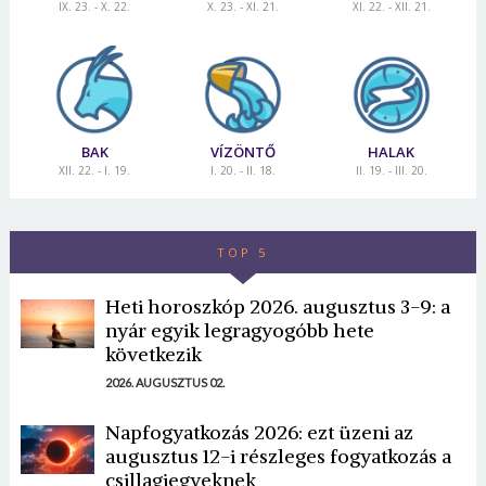
IX. 23. - X. 22.
X. 23. - XI. 21.
XI. 22. - XII. 21.
BAK
VÍZÖNTŐ
HALAK
XII. 22. - I. 19.
I. 20. - II. 18.
II. 19. - III. 20.
TOP 5
Heti horoszkóp 2026. augusztus 3-9: a
nyár egyik legragyogóbb hete
következik
2026. AUGUSZTUS 02.
Napfogyatkozás 2026: ezt üzeni az
augusztus 12-i részleges fogyatkozás a
csillagjegyeknek