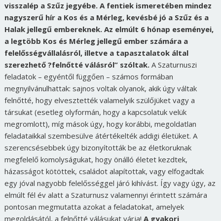
visszalép a Szűz jegyébe. A fentiek ismeretében mindez
nagyszerű hír a Kos és a Mérleg, kevésbé jó a Szűz és a
Halak jellegű embereknek.
Az elmúlt 6 hónap eseményei,
a legtöbb Kos és Mérleg jellegű ember számára a
felelősségvállalásról, illetve a tapasztalatok által
szerezhető ?felnőtté válásról” szóltak.
A Szaturnuszi
feladatok – egyéntől függően – számos formában
megnyilvánulhattak: sajnos voltak olyanok, akik úgy váltak
felnőtté, hogy elvesztették valamelyik szülőjüket vagy a
társukat (esetleg olyformán, hogy a kapcsolatuk velük
megromlott), míg mások úgy, hogy korábbi, megoldatlan
feladataikkal szembesülve átértékelték addigi életüket. A
szerencsésebbek úgy bizonyították be az életkoruknak
megfelelő komolyságukat, hogy önálló életet kezdtek,
házasságot kötöttek, családot alapítottak, vagy elfogadtak
egy jóval nagyobb felelősséggel járó kihívást. Így vagy úgy, az
elmúlt fél év alatt a Szaturnusz valamennyi érintett számára
pontosan megmutatta azokat a feladatokat, amelyek
megoldásától, a felnőtté válásukat várja!
A gyakori