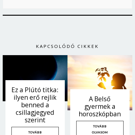
Jelszó
Mégse
Bejelentkezés
KAPCSOLÓDÓ CIKKEK
Ez a Plútó titka:
ilyen erő rejlik
A Belső
benned a
gyermek a
csillagjegyed
horoszkópban
szerint
TOVÁBB
OLVASOM
TOVÁBB