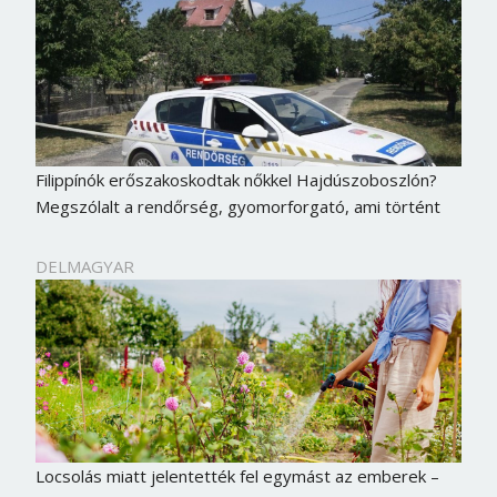
Filippínók erőszakoskodtak nőkkel Hajdúszoboszlón?
Megszólalt a rendőrség, gyomorforgató, ami történt
DELMAGYAR
Locsolás miatt jelentették fel egymást az emberek –