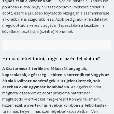
sajnos csak a kezdet volt…
Olyan ez, mintha a Szaturnusz
pontosan tudná, hogy a visszalépésével mekkora esélyt is
adott, ezért a júliusban folytatódó vizsgáján a számonkérése
a korábbinál is szigorúbb lesz! Azok pedig, akik a feladataikat
megoldották, sikeres vizsgával (tapasztalat) a kezükben, a
következő osztályba (szintre) léphetnek.
Honnan lehet tudni, hogy mi az én feladatom?
A Szaturnusz 3 területre fókuszál: anyagiak,
kapcsolatok, egészség – ebben a sorrendben! Vagyis az
általa kiváltott nehézségek is itt jelentkeznek, sok
esetben akár egymást kombinálva.
Az egyéni feladat
meghatározásához az adott probléma hátterében
meghúzódó Miért-et kell megkeresni! Könnyű felismerni,
hiszen ezek a miértek már évekkel korábban is felbukkantak,
talán más helyen, más személyekkel kapcsolatban. Van