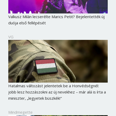
Valkusz Milán lecserélte Marics Petit? Bejelentették új
duója első fellépését
VG
Hatalmas változást jelentetek be a Honvédségnél:
jobb lesz hozzászokni az új nevekhez – már alá is írta a
miniszter, „legyetek büszkék!"
Mindmegette