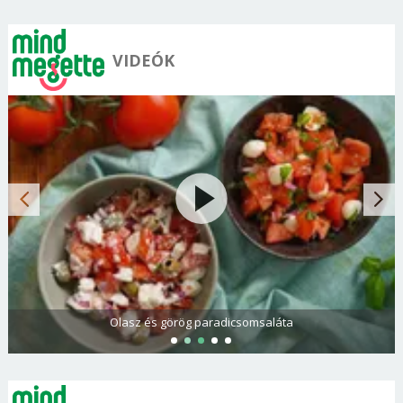
VIDEÓK
Olasz és görög paradicsomsaláta