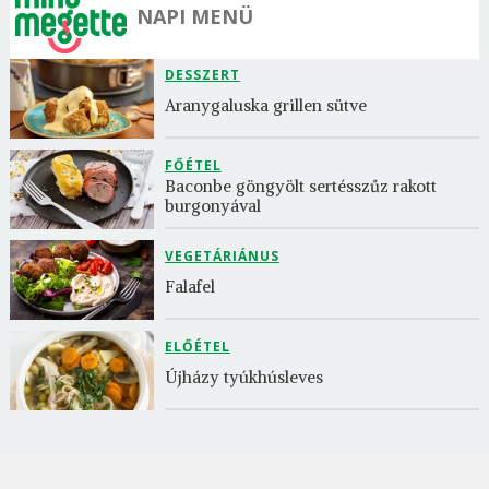
NAPI MENÜ
DESSZERT
Aranygaluska grillen sütve
FŐÉTEL
Baconbe göngyölt sertésszűz rakott 
burgonyával
VEGETÁRIÁNUS
Falafel
ELŐÉTEL
Újházy tyúkhúsleves