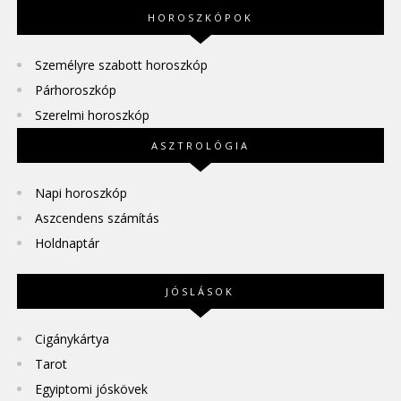
HOROSZKÓPOK
Személyre szabott horoszkóp
Párhoroszkóp
Szerelmi horoszkóp
ASZTROLÓGIA
Napi horoszkóp
Aszcendens számítás
Holdnaptár
JÓSLÁSOK
Cigánykártya
Tarot
Egyiptomi jóskövek