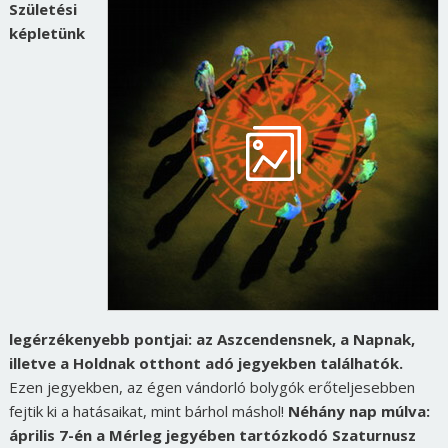
Születési
képletünk
legérzékenyebb pontjai: az Aszcendensnek, a Napnak,
illetve a Holdnak otthont adó jegyekben találhatók.
Ezen jegyekben, az égen vándorló bolygók erőteljesebben
fejtik ki a hatásaikat, mint bárhol máshol!
Néhány nap múlva:
április 7-én a Mérleg jegyében tartózkodó Szaturnusz