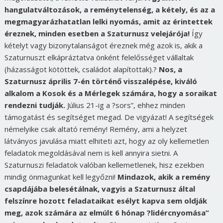
hangulatváltozások, a reménytelenség, a kétely, és az a
megmagyarázhatatlan lelki nyomás, amit az érintettek
éreznek, minden esetben a Szaturnusz velejárója!
Így
kételyt vagy bizonytalanságot éreznek még azok is, akik a
Szaturnuszt elkápráztatva önként felelősséget vállaltak
(házasságot kötöttek, családot alapítottak).?
Nos, a
Szaturnusz április 7-én történő visszalépése, kiváló
alkalom a Kosok és a Mérlegek számára, hogy a soraikat
rendezni tudják.
Július 21-ig a ?sors”, ehhez minden
támogatást és segítséget megad. De vigyázat! A segítségek
némelyike csak altató remény! Remény, ami a helyzet
látványos javulása miatt elhiteti azt, hogy az oly kellemetlen
feladatok megoldásával nem is kell annyira sietni. A
Szaturnuszi feladatok valóban kellemetlenek, hisz ezekben
mindig önmagunkat kell legyőzni!
Mindazok, akik a remény
csapdájába belesétálnak, vagyis a Szaturnusz által
felszínre hozott feladataikat esélyt kapva sem oldják
meg, azok számára az elmúlt 6 hónap ?lidércnyomása”