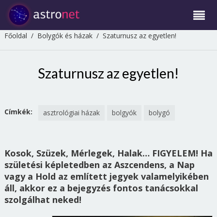
Főoldal
/
Bolygók és házak
/
Szaturnusz az egyetlen!
Szaturnusz az egyetlen!
Címkék:
asztrológiai házak
bolgyók
bolygó
Kosok, Szüzek, Mérlegek, Halak… FIGYELEM! Ha
születési képletedben az Aszcendens, a Nap
vagy a Hold az említett jegyek valamelyikében
áll, akkor ez a bejegyzés fontos tanácsokkal
szolgálhat neked!