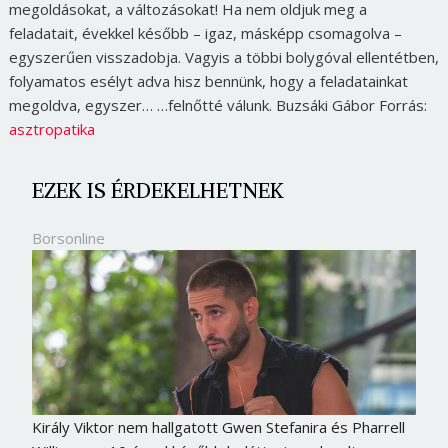
megoldásokat, a változásokat! Ha nem oldjuk meg a
feladatait, évekkel később – igaz, másképp csomagolva –
egyszerűen visszadobja. Vagyis a többi bolygóval ellentétben,
folyamatos esélyt adva hisz bennünk, hogy a feladatainkat
megoldva, egyszer… …felnőtté válunk. Buzsáki Gábor Forrás:
asztropatika
EZEK IS ÉRDEKELHETNEK
Borsonline
Király Viktor nem hallgatott Gwen Stefanira és Pharrell