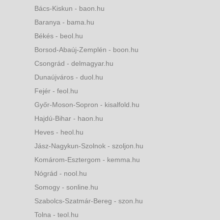
Bács-Kiskun - baon.hu
Baranya - bama.hu
Békés - beol.hu
Borsod-Abaúj-Zemplén - boon.hu
Csongrád - delmagyar.hu
Dunaújváros - duol.hu
Fejér - feol.hu
Győr-Moson-Sopron - kisalfold.hu
Hajdú-Bihar - haon.hu
Heves - heol.hu
Jász-Nagykun-Szolnok - szoljon.hu
Komárom-Esztergom - kemma.hu
Nógrád - nool.hu
Somogy - sonline.hu
Szabolcs-Szatmár-Bereg - szon.hu
Tolna - teol.hu