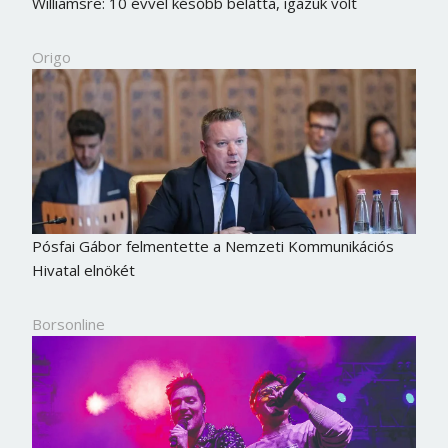
Williamsre: 10 évvel később belátta, igazuk volt
Origo
Pósfai Gábor felmentette a Nemzeti Kommunikációs
Hivatal elnökét
Borsonline