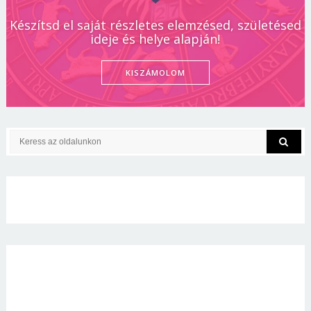
Készítsd el saját részletes elemzésed, születésed
ideje és helye alapján!
KISZÁMOLOM