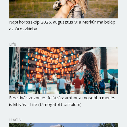
Napi horoszkóp 2026. augusztus 9: a Merkúr ma belép
az Oroszlánba
Life
Fesztiválszezon és felfázás: amikor a mosdóba menés
is kihívás - Life (támogatott tartalom)
HAON