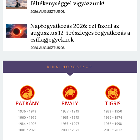
féltékenységgel vigyázzunk!
2026. AUGUSZTUS 04.
Napfogyatkozás 2026: ezt üzeni az
augusztus 12-i részleges fogyatkozás a
csillagjegyeknek
2026. AUGUSZTUS 06.
KÍNAI HOROSZKÓP
PATKÁNY
BIVALY
TIGRIS
1936
1948
1937
1949
1938
1950
1960
1972
1961
1973
1962
1974
1984
1996
1985
1997
1986
1998
2008
2020
2009
2021
2010
2022