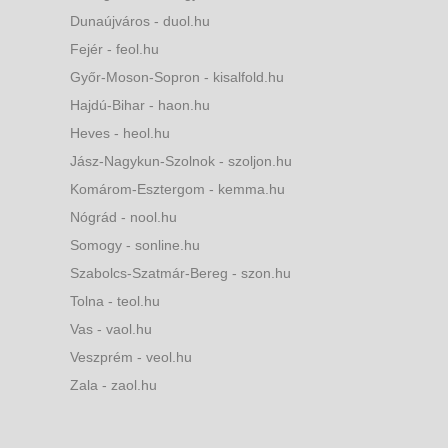
Dunaújváros - duol.hu
Fejér - feol.hu
Győr-Moson-Sopron - kisalfold.hu
Hajdú-Bihar - haon.hu
Heves - heol.hu
Jász-Nagykun-Szolnok - szoljon.hu
Komárom-Esztergom - kemma.hu
Nógrád - nool.hu
Somogy - sonline.hu
Szabolcs-Szatmár-Bereg - szon.hu
Tolna - teol.hu
Vas - vaol.hu
Veszprém - veol.hu
Zala - zaol.hu