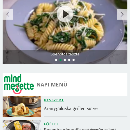
Spenótos tészta
NAPI MENÜ
DESSZERT
Aranygaluska grillen sütve
FŐÉTEL
Baconbe göngyölt sertésszűz rakott 