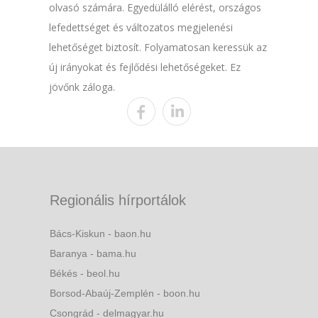
olvasó számára. Egyedülálló elérést, országos
lefedettséget és változatos megjelenési
lehetőséget biztosít. Folyamatosan keressük az
új irányokat és fejlődési lehetőségeket. Ez
jövőnk záloga.
Regionális hírportálok
Bács-Kiskun - baon.hu
Baranya - bama.hu
Békés - beol.hu
Borsod-Abaúj-Zemplén - boon.hu
Csongrád - delmagyar.hu