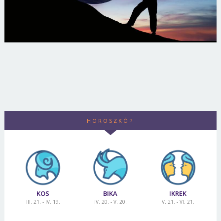
HOROSZKÓP
KOS
BIKA
IKREK
III. 21. - IV. 19.
IV. 20. - V. 20.
V. 21. - VI. 21.