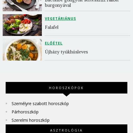
burgonyával
VEGETÁRIÁNUS
Falafel
ELŐÉTEL
Újházy tyúkhúsleves
HOROSZKÓPOK
Személyre szabott horoszkóp
Párhoroszkóp
Szerelmi horoszkóp
ASZTROLÓGIA