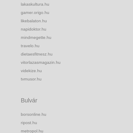
lakaskultura.hu
gamer.origo.hu
likebalaton.hu
napidoktor.hu
mindmegette.hu
travelo.hu
dietaesfitnesz.hu
vitorlazasmagazin.hu
videkize.hu
tvmusor.hu
Bulvár
borsonline.hu
ripost.hu
metropol.hu