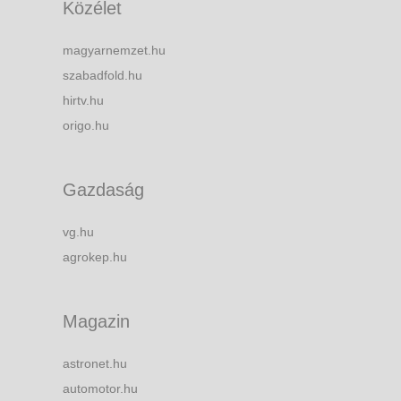
Közélet
magyarnemzet.hu
szabadfold.hu
hirtv.hu
origo.hu
Gazdaság
vg.hu
agrokep.hu
Magazin
astronet.hu
automotor.hu