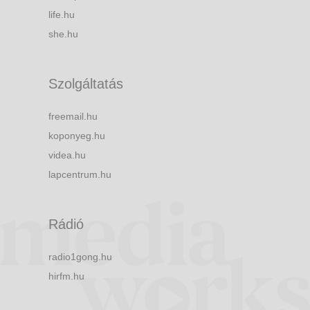
life.hu
she.hu
Szolgáltatás
freemail.hu
koponyeg.hu
videa.hu
lapcentrum.hu
Rádió
radio1gong.hu
hirfm.hu