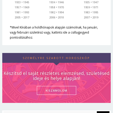
1933
1945
1934
1946
1935
1947
1957
1969
1958
1970
1959
1971
1981
1993
1982
1994
1983
1995
2005
2017
2006
2018
2007
2019
*Mivel Kínában a holdhónapok alapján számolnak, ha januári,
vagy februári születésű vagy, kattints ide a csillagjegyed
pontosításához.
SZEMÉLYRE SZABOTT HOROSZKÓP
Készítsd el saját részletes elemzésed, születésed
ideje és helye alapján!
KISZÁMOLOM