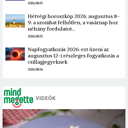
2026.08.07.
Hétvégi horoszkóp 2026. augusztus 8-
9: a szombat felhőtlen, a vasárnap hoz
néhány fordulatot…
Borsonline bejelentkezés
2026.08.07.
E-mail cím vagy felhasználónév
Napfogyatkozás 2026: ezt üzeni az
augusztus 12-i részleges fogyatkozás a
csillagjegyeknek
2026.08.06.
Jelszó
Mégse
Bejelentkezés
VIDEÓK