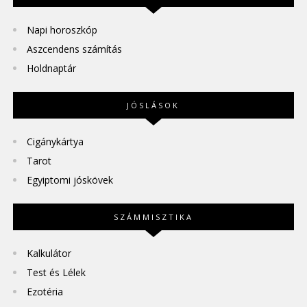
Napi horoszkóp
Aszcendens számítás
Holdnaptár
JÓSLÁSOK
Cigánykártya
Tarot
Egyiptomi jóskövek
SZÁMMISZTIKA
Kalkulátor
Test és Lélek
Ezotéria