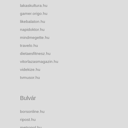
lakaskultura.hu
gamer.origo.hu
likebalaton.hu
napidoktor.hu
mindmegette.hu
travelo.hu
dietaesfitnesz.hu
vitorlazasmagazin.hu
videkize.hu
tvmusor.hu
Bulvár
borsonline.hu
ripost.hu
metropol.hu