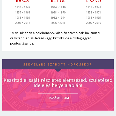
KAKAS
KUTYA
DISZNÓ
1933
1945
1934
1946
1935
1947
1957
1969
1958
1970
1959
1971
1981
1993
1982
1994
1983
1995
2005
2017
2006
2018
2007
2019
*Mivel Kínában a holdhónapok alapján számolnak, ha januári,
vagy februári születésű vagy, kattints ide a csillagjegyed
pontosításához.
SZEMÉLYRE SZABOTT HOROSZKÓP
Készítsd el saját részletes elemzésed, születésed
ideje és helye alapján!
KISZÁMOLOM