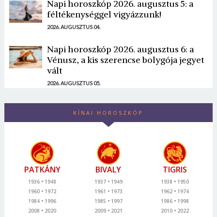
Napi horoszkóp 2026. augusztus 5: a
féltékenységgel vigyázzunk!
2026. AUGUSZTUS 04.
Napi horoszkóp 2026. augusztus 6: a
Vénusz, a kis szerencse bolygója jegyet
vált
2026. AUGUSZTUS 05.
KÍNAI HOROSZKÓP
PATKÁNY
BIVALY
TIGRIS
1936
1948
1937
1949
1938
1950
1960
1972
1961
1973
1962
1974
1984
1996
1985
1997
1986
1998
2008
2020
2009
2021
2010
2022