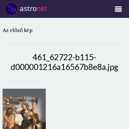
Az előző kép
461_62722-b115-
d000001216a16567b8e8a.jpg