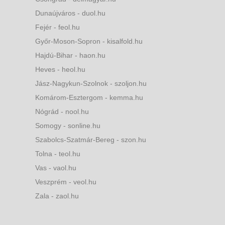
Dunaújváros - duol.hu
Fejér - feol.hu
Győr-Moson-Sopron - kisalfold.hu
Hajdú-Bihar - haon.hu
Heves - heol.hu
Jász-Nagykun-Szolnok - szoljon.hu
Komárom-Esztergom - kemma.hu
Nógrád - nool.hu
Somogy - sonline.hu
Szabolcs-Szatmár-Bereg - szon.hu
Tolna - teol.hu
Vas - vaol.hu
Veszprém - veol.hu
Zala - zaol.hu