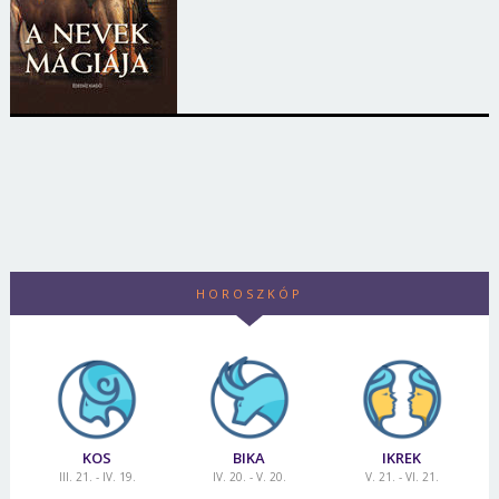
HOROSZKÓP
KOS
BIKA
IKREK
III. 21. - IV. 19.
IV. 20. - V. 20.
V. 21. - VI. 21.