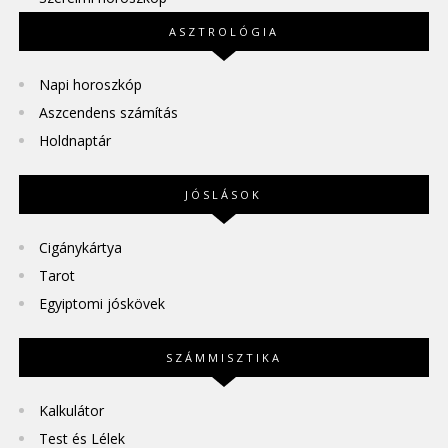
ASZTROLÓGIA
Napi horoszkóp
Aszcendens számítás
Holdnaptár
JÓSLÁSOK
Cigánykártya
Tarot
Egyiptomi jóskövek
SZÁMMISZTIKA
Kalkulátor
Test és Lélek