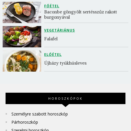
FŐÉTEL
Baconbe göngyölt sertésszűz rakott 
burgonyával
VEGETÁRIÁNUS
Falafel
ELŐÉTEL
Újházy tyúkhúsleves
HOROSZKÓPOK
Személyre szabott horoszkóp
Párhoroszkóp
Szerelmi horoszkóp