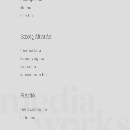
life.hu
she.hu
Szolgáltatás
freemail.hu
koponyeg.hu
videa.hu
lapcentrum.hu
Rádió
radio1gong.hu
hirfm.hu