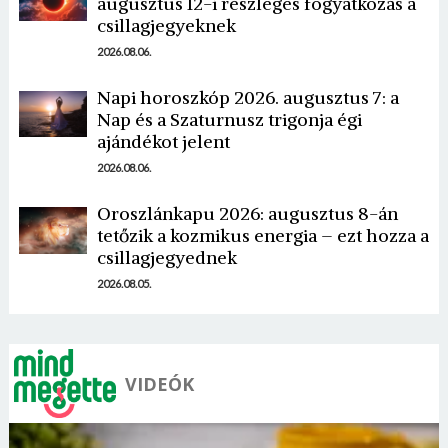
augusztus 12-i részleges fogyatkozás a
csillagjegyeknek
2026.08.06.
Napi horoszkóp 2026. augusztus 7: a
Nap és a Szaturnusz trigonja égi
Borsonline bejelentkezés
ajándékot jelent
2026.08.06.
E-mail cím vagy felhasználónév
Oroszlánkapu 2026: augusztus 8-án
tetőzik a kozmikus energia – ezt hozza a
csillagjegyednek
Jelszó
2026.08.05.
Mégse
Bejelentkezés
VIDEÓK