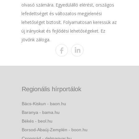
olvasó számára. Egyedülálló elérést, országos
lefedettséget és változatos megjelenési
lehetőséget biztosít. Folyamatosan keressük az
új irányokat és fejlődési lehetőségeket. Ez
jövőnk záloga.
Regionális hírportálok
Bács-Kiskun - baon.hu
Baranya - bama.hu
Békés - beol.hu
Borsod-Abaúj-Zemplén - boon.hu
Csongrád - delmagyar.hu