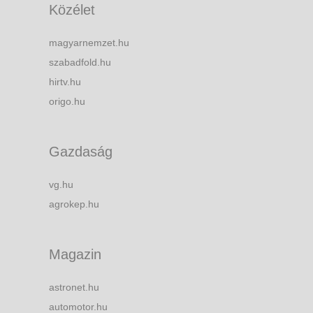
Közélet
magyarnemzet.hu
szabadfold.hu
hirtv.hu
origo.hu
Gazdaság
vg.hu
agrokep.hu
Magazin
astronet.hu
automotor.hu