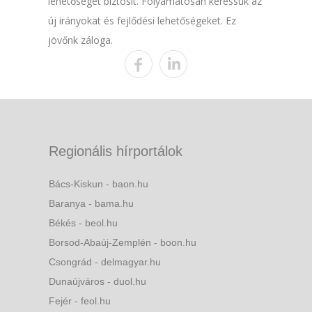
lehetőséget biztosít. Folyamatosan keressük az
új irányokat és fejlődési lehetőségeket. Ez
jövőnk záloga.
Regionális hírportálok
Bács-Kiskun - baon.hu
Baranya - bama.hu
Békés - beol.hu
Borsod-Abaúj-Zemplén - boon.hu
Csongrád - delmagyar.hu
Dunaújváros - duol.hu
Fejér - feol.hu