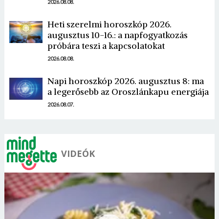
2026.08.08.
Heti szerelmi horoszkóp 2026.
augusztus 10-16.: a napfogyatkozás
próbára teszi a kapcsolatokat
Borsonline bejelentkezés
2026.08.08.
E-mail cím vagy felhasználónév
Napi horoszkóp 2026. augusztus 8: ma
a legerősebb az Oroszlánkapu energiája
2026.08.07.
Jelszó
VIDEÓK
Mégse
Bejelentkezés