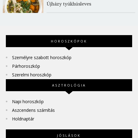
Újházy tyúkhúsleves
HOROSZKÓPOK
Személyre szabott horoszkóp
Párhoroszkóp
Szerelmi horoszkóp
ASZTROLÓGIA
Napi horoszkóp
Aszcendens számítás
Holdnaptár
JÓSLÁSOK