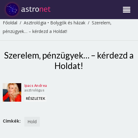
Főoldal
/
Asztrológia
•
Bolygók és házak
/
Szerelem,
pénzügyek… – kérdezd a Holdat!
Szerelem, pénzügyek… – kérdezd a
Holdat!
Ipacs Andrea
asztrológus
RÉSZLETEK
Címkék:
Hold