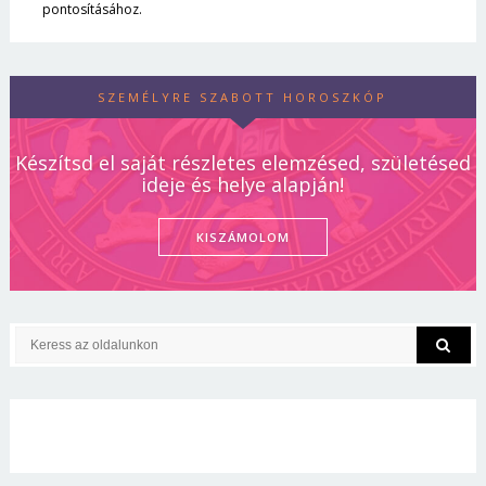
pontosításához.
SZEMÉLYRE SZABOTT HOROSZKÓP
Készítsd el saját részletes elemzésed, születésed
ideje és helye alapján!
KISZÁMOLOM