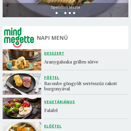
Görögdinnye-limonádé
NAPI MENÜ
DESSZERT
Aranygaluska grillen sütve
FŐÉTEL
Baconbe göngyölt sertésszűz rakott 
burgonyával
VEGETÁRIÁNUS
Falafel
ELŐÉTEL