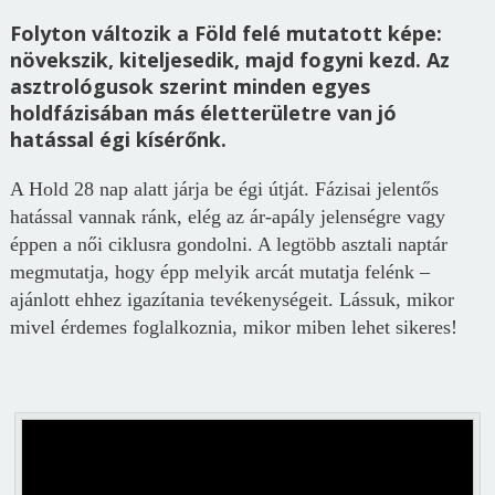
Folyton változik a Föld felé mutatott képe:
növekszik, kiteljesedik, majd fogyni kezd. Az
asztrológusok szerint minden egyes
holdfázisában más életterületre van jó
hatással égi kísérőnk.
A Hold 28 nap alatt járja be égi útját. Fázisai jelentős
hatással vannak ránk, elég az ár-apály jelenségre vagy
éppen a női ciklusra gondolni. A legtöbb asztali naptár
megmutatja, hogy épp melyik arcát mutatja felénk –
ajánlott ehhez igazítania tevékenységeit. Lássuk, mikor
mivel érdemes foglalkoznia, mikor miben lehet sikeres!