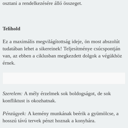
osztani a rendelkezésére álló összeget.
Telihold
Ez a maximális megvilágítottság ideje, ön most abszolút
tudatában lehet a sikereinek! Teljesítménye csúcspontján
van, az ebben a ciklusban megkezdett dolgok a végükhöz
érnek.
Szerelem:
A mély érzelmek sok boldogságot, de sok
konfliktust is okozhatnak.
Pénz
ügyek
:
A kemény munkának beérik a gyümölcse, a
hosszú távú tervek pénzt hoznak a konyhára.