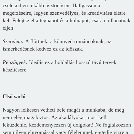
cselekedjen inkább ösztönösen. Hallgasson a
megérzéseire, legyen szenvedélyes, és kreativitása életre
kel. Felejtse el a tegnapot és a holnapot, csak a pillanatnak
éljen!
Szerelem:
A flörtnek, a könnyed románcoknak, az
ismerkedésnek kedvez ez az időszak.
Pénz
ügyek
:
Ideális ez a holdállás hosszú távú tervek
készítésére.
Első sarló
Nagyon lelkesen vetheti bele magát a munkába, de még
nem elég magabiztos. Az akadályokat most kell
leküzdenie, kezdeményezzen új dolgokat! Ne foglalkozzon
semmilyen elnyomással vagy félelemmel, engedje vízre a