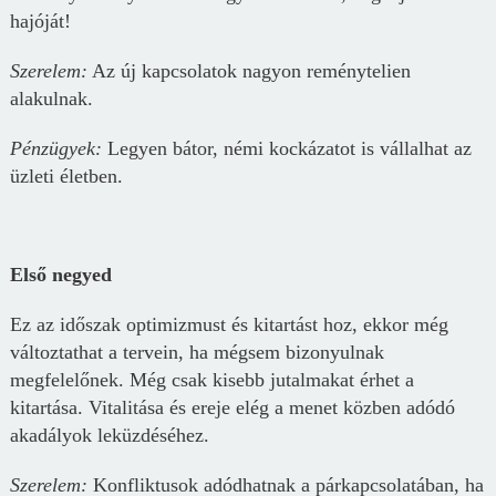
hajóját!
Szerelem:
Az új kapcsolatok nagyon reménytelien
alakulnak.
Pénz
ügyek
:
Legyen bátor, némi kockázatot is vállalhat az
üzleti életben.
Első negyed
Ez az időszak optimizmust és kitartást hoz, ekkor még
változtathat a tervein, ha mégsem bizonyulnak
megfelelőnek. Még csak kisebb jutalmakat érhet a
kitartása. Vitalitása és ereje elég a menet közben adódó
akadályok leküzdéséhez.
Szerelem:
Konfliktusok adódhatnak a párkapcsolatában, ha