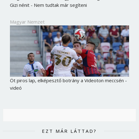
Gizi nénit - Nem tudtak már segíteni
Jelszó
Magyar Nemzet
Mégse
Bejelentkezés
Öt piros lap, elképesztő botrány a Videoton meccsén -
videó
EZT MÁR LÁTTAD?