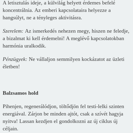
A letisztulás ideje, a külvilág helyett érdemes befelé
koncentrálnia. Az emberi kapcsolataira helyezze a
hangsúlyt, ne a tényleges aktivitásra.
Szerelem:
Az ismerkedés nehezen megy, hiszen ne feledje,
a bizalmat ki kell érdemelni! A meglévő kapcsolatokban
harmónia uralkodik.
Pénz
ügyek
:
Ne vállaljon semmilyen kockázatot az üzleti
életben!
Balzsamos hold
Pihenjen, regenerálódjon, töltődjön fel testi-lelki szinten
energiával. Zárjon be minden ajtót, csak a szívét hagyja
nyitva! Lassan kezdjen el gondolkozni az új ciklus új
céljain.