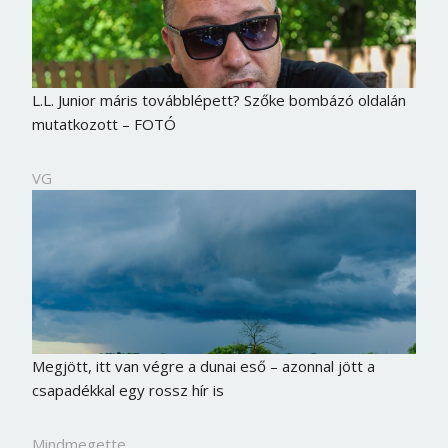
L.L. Junior máris továbblépett? Szőke bombázó oldalán
mutatkozott – FOTÓ
VG
Megjött, itt van végre a dunai eső – azonnal jött a
csapadékkal egy rossz hír is
Mindmegette