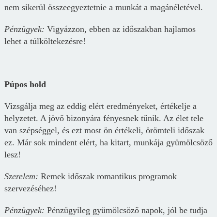
nem sikerül összeegyeztetnie a munkát a magánéletével.
Pénz
ügyek
:
Vigyázzon, ebben az időszakban hajlamos
lehet a túlköltekezésre!
Púpos hold
Vizsgálja meg az eddig elért eredményeket, értékelje a
helyzetet. A jövő bizonyára fényesnek tűnik. Az élet tele
van szépséggel, és ezt most ön értékeli, örömteli időszak
ez. Már sok mindent elért, ha kitart, munkája gyümölcsöző
lesz!
Szerelem:
Remek időszak romantikus programok
szervezéséhez!
Pénz
ügyek
:
Pénzügyileg gyümölcsöző napok, jól be tudja