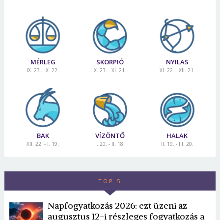
MÉRLEG
SKORPIÓ
NYILAS
IX. 23. - X. 22.
X. 23. - XI. 21.
XI. 22. - XII. 21.
BAK
VÍZÖNTŐ
HALAK
XII. 22. - I. 19.
I. 20. - II. 18.
II. 19. - III. 20.
TOP 5
Napfogyatkozás 2026: ezt üzeni az
augusztus 12-i részleges fogyatkozás a