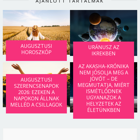
AJÁNLOTT TARTALMAK
AUGUSZTUSI
URÁNUSZ AZ
HOROSZKÓP
IKREKBEN
AZ AKASHA-KRÓNIKA
NEM JÓSOLJA MEG A
JÖVŐT – DE
AUGUSZTUSI
MEGMUTATJA, MIÉRT
SZERENCSENAPOK
ISMÉTLŐDNEK
2026: EZEKEN A
UGYANAZOK A
NAPOKON ÁLLNAK
HELYZETEK AZ
MELLÉD A CSILLAGOK
ÉLETÜNKBEN