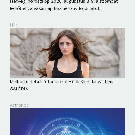
Hétvégi horoszkóp 2026. augusztus 8-9: a szombat
felhőtlen, a vasárnap hoz néhány fordulatot…
Life
Melltartó nélküli fotón pózol Heidi Klum lánya, Leni -
GALÉRIA
Astronet