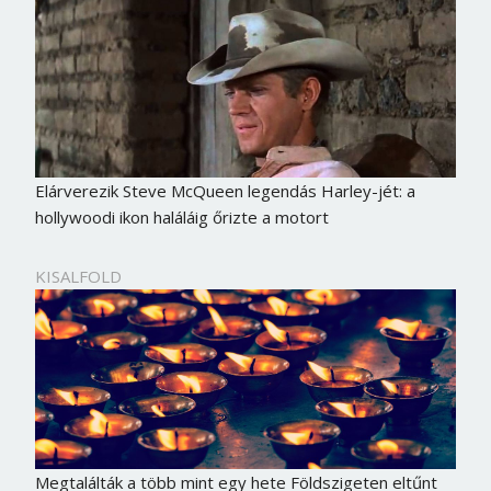
Elárverezik Steve McQueen legendás Harley-jét: a
hollywoodi ikon haláláig őrizte a motort
KISALFOLD
Borsonline bejelentkezés
E-mail cím vagy felhasználónév
Megtalálták a több mint egy hete Földszigeten eltűnt