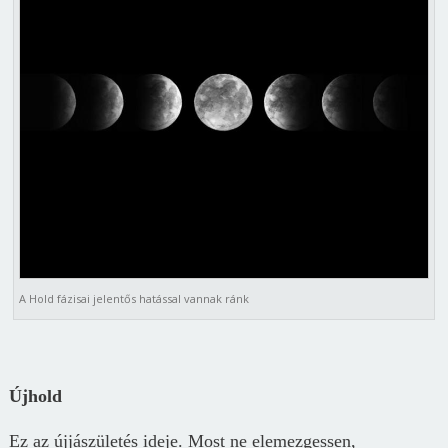
A Hold fázisai jelentős hatással vannak ránk
Újhold
Ez az újjászületés ideje. Most ne elemezgessen,