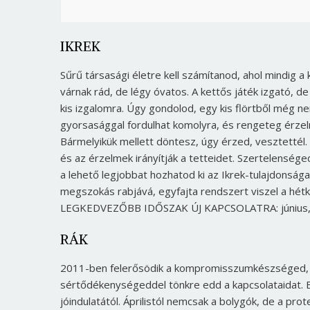
IKREK
Sűrű társasági életre kell számítanod, ahol mindig 
várnak rád, de légy óvatos. A kettős játék izgató, d
kis izgalomra. Úgy gondolod, egy kis flörtből még n
gyorsasággal fordulhat komolyra, és rengeteg érzel
Bármelyikük mellett döntesz, úgy érzed, vesztetté
és az érzelmek irányítják a tetteidet. Szertelensége
a lehető legjobbat hozhatod ki az Ikrek-tulajdonsága
megszokás rabjává, egyfajta rendszert viszel a hétk
LEGKEDVEZŐBB IDŐSZAK ÚJ KAPCSOLATRA: június
RÁK
2011-ben felerősödik a kompromisszumkészséged, a
sértődékenységeddel tönkre edd a kapcsolataidat. E
jóindulatától. Áprilistól nemcsak a bolygók, de a pro