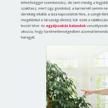
lehetőséggel szembesülsz, de nem mindig a legjob
szakítasz, mert úgy gondolod, a karriernél semmi n
derekáig inkább a laza kapcsolatok híve, a szingli él
megélénkül a társasági életed, bár ezek a találkozá
leszel téve. Az
egyéjszakás kalandok
veszélyesek.
okozza, hogy türelmetlenségedben azonnal kimondo
haragját.