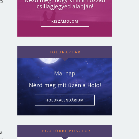
Nézd meg, hogy ki illik hozzád
és
csillagjegyed alapján!
KISZÁMOLOM
HOLDNAPTÁR
Mai nap
Nézd meg mit üzen a Hold!
HOLDKALENDÁRIUM
LEGUTÓBBI POSZTOK
 a