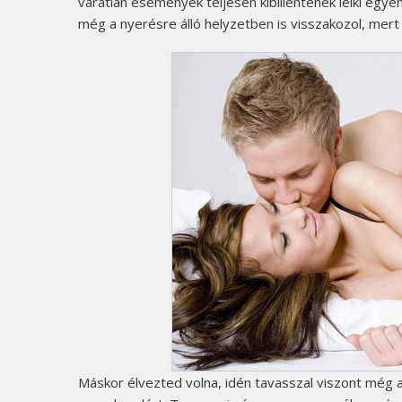
váratlan események teljesen kibillentenek lelki egy
még a nyerésre álló helyzetben is visszakozol, mert f
Máskor élvezted volna, idén tavasszal viszont még 