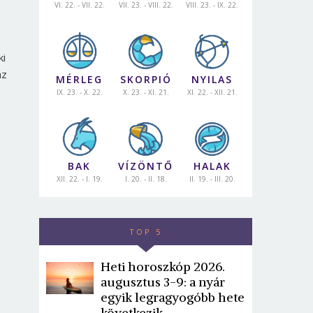
VI. 22. - VII. 22.
VII. 23. - VIII. 22.
VIII. 23. - IX. 22.
ki
az
MÉRLEG
SKORPIÓ
NYILAS
IX. 23. - X. 22.
X. 23. - XI. 21.
XI. 22. - XII. 21.
BAK
VÍZÖNTŐ
HALAK
XII. 22. - I. 19.
I. 20. - II. 18.
II. 19. - III. 20.
TOP 5
Heti horoszkóp 2026.
augusztus 3-9: a nyár
egyik legragyogóbb hete
következik