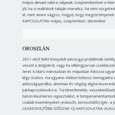
májusi álmaid valóra váljanak. Szeptemberben a Mar
jól, ha a realitások talaján maradsz, ha nem sürget
el, mint amire vágysz. Hagyd, hogy megtörténjen
KAPCSOLATRA: május, szeptember, december
OROSZLÁN
2011 első felét bonyolult pénzügyi problémák tarkí
veszel a dolgokról, vagy ha villámgyorsan cseleksze
terel. A Mars márciusban és májusban fokozza ugya
légy óvatos. Ha ugyanis többet költesz önmagadra
adósságspirálba, ahonnan év végéig aligha kevereds
párkapcsolatodra is. Türelmetlenebb, veszekedősebb
házon kívül keres vigasztalást. A temperamentumod
családi eseményeket (eskü­vőt, keresztelőt) ígér, a 
LEGKEDVEZŐBB IDŐSZAK ÚJ KAPCSOLATRA: AUGU