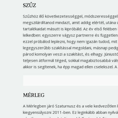
SZŰZ
Szűzhöz illő következetességgel, módszerességgel
megszilárdítanod mindazt, amit addig elértél, utána
tartalékaidat másutt is kipróbáld. Az év első felébe
lelkedben: egyszerre vágysz partnerre és függetlens
ezzel próbálod leplezni, hogy nem igazán tudod, mit
legegyszerűbb szakítással megoldani, másnap pedig 
párod komolyan veszi a szakítást, és elhagy. Júniustól
teljesen átformál téged, sokkal magabiztosabbá vá
akkor is segítenek, ha épp magad ellen cseleksz
MÉRLEG
A Mérlegben járó Szaturnusz és a vele kedvezőtlen k
kiegyensúlyozni 2011-ben. Ez leginkább abban nyilv