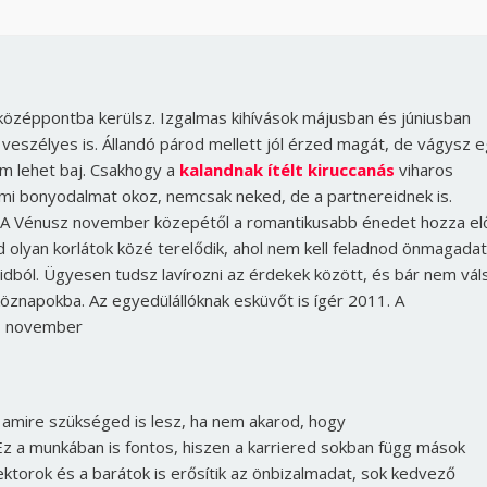
a középpontba kerülsz. Izgalmas kihívások májusban és júniusban
e veszélyes is. Állandó párod mellett jól érzed magát, de vágysz 
em lehet baj. Csakhogy a
kalandnak ítélt kiruccanás
viharos
mi bonyodalmat okoz, nemcsak neked, de a partnereidnek is.
l. A Vénusz november közepétől a romantikusabb énedet hozza el
d olyan korlátok közé terelődik, ahol nem kell feladnod önmagadat
idból. Ügyesen tudsz lavírozni az érdekek között, és bár nem vál
öznapokba. Az egyedülállóknak esküvőt is ígér 2011. A
, november
mire szükséged is lesz, ha nem akarod, hogy
z a munkában is fontos, hiszen a karriered sokban függ mások
tektorok és a barátok is erősítik az önbizalmadat, sok kedvező