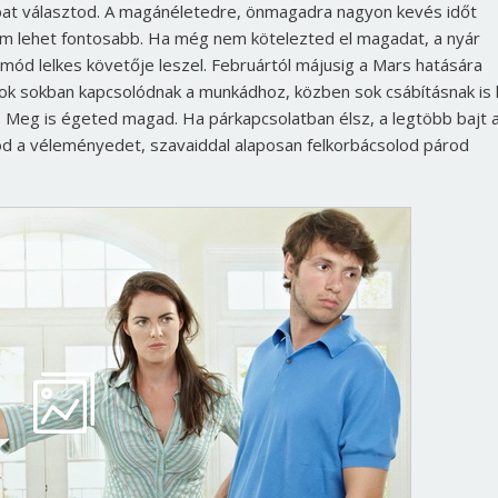
bat választod. A magánéletedre, önmagadra nagyon kevés időt
em lehet fontosabb. Ha még nem kötelezted el magadat, a nyár
etmód lelkes követője leszel.
Februártól májusig a Mars hatására
sok sokban kapcsolódnak a munkádhoz, közben sok csábításnak is 
 Meg is égeted magad. Ha párkapcsolatban élsz, a legtöbb bajt 
d a véleményedet, szavaiddal alaposan felkorbácsolod párod