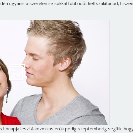
idén ugyanis a szerelemre sokkal több időt kell szakítanod, hiszen
Borsonline bejelentkezés
E-mail cím vagy felhasználónév
s hónapja lesz! A kozmikus erők pedig szeptemberig segítik, hog