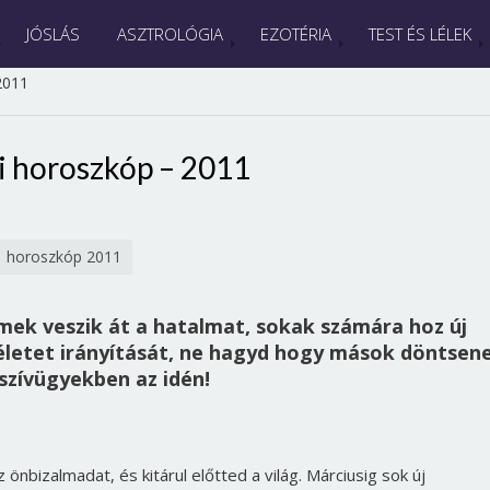
JÓSLÁS
ASZTROLÓGIA
EZOTÉRIA
TEST ÉS LÉLEK
2011
i horoszkóp – 2011
horoszkóp 2011
elmek veszik át a hatalmat, sokak számára hoz új
életet irányítását, ne hagyd hogy mások döntsen
szívügyekben az idén!
z önbizalmadat, és kitárul előtted a világ. Márciusig sok új