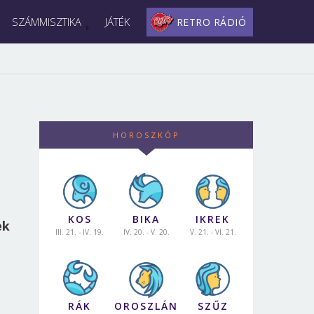
SZÁMMISZTIKA
JÁTÉK
RETRO RÁDIÓ
HOROSZKÓP
KOS
BIKA
IKREK
ek
III. 21. - IV. 19.
IV. 20. - V. 20.
V. 21. - VI. 21.
RÁK
OROSZLÁN
SZŰZ