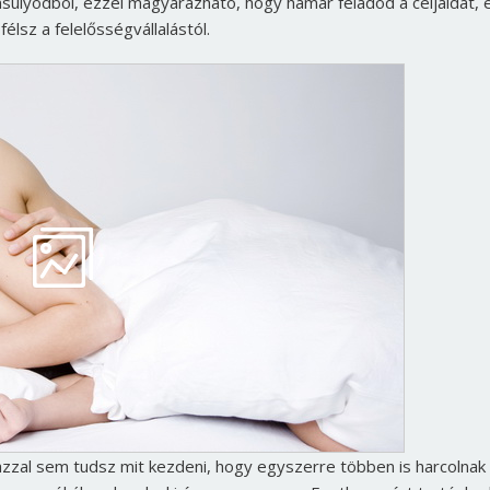
ensúlyodból, ezzel magyarázható, hogy hamar feladod a céljaidat, 
élsz a felelősségvállalástól.
azzal sem tudsz mit kezdeni, hogy egyszerre többen is harcolnak