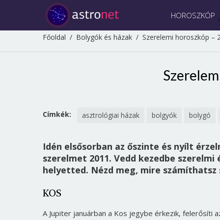
HOROSZKÓP
Főoldal
/
Bolygók és házak
/
Szerelemi horoszkóp – 
Szerelem
Címkék:
asztrológiai házak
bolgyók
bolygó
Idén elsősorban az őszinte és nyílt érz
szerelmet 2011. Vedd kezedbe szerelmi 
helyetted. Nézd meg, mire számíthatsz 
KOS
A Jupiter januárban a Kos jegybe érkezik, felerősíti a