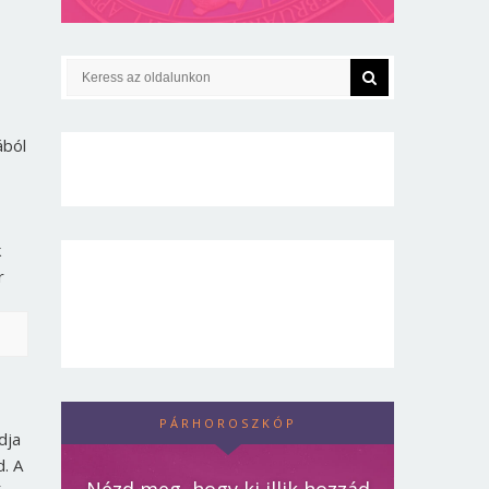
ából
k
r
PÁRHOROSZKÓP
dja
. A