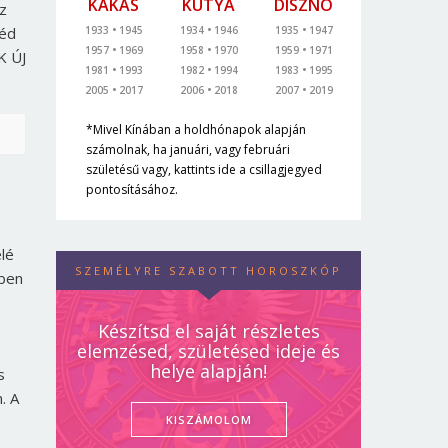
KAKAS
KUTYA
DISZNÓ
z
1933
1945
1934
1946
1935
1947
néd
1957
1969
1958
1970
1959
1971
K ÚJ
1981
1993
1982
1994
1983
1995
2005
2017
2006
2018
2007
2019
*Mivel Kínában a holdhónapok alapján
számolnak, ha januári, vagy februári
születésű vagy, kattints ide a csillagjegyed
pontosításához.
lé
SZEMÉLYRE SZABOTT HOROSZKÓP
kben
Készítsd el saját részletes
elemzésed, születésed ideje és
helye alapján!
s
. A
KISZÁMOLOM