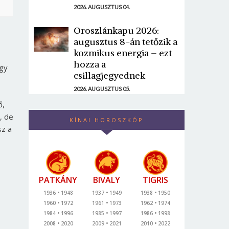
2026. AUGUSZTUS 04.
Oroszlánkapu 2026:
augusztus 8-án tetőzik a
kozmikus energia – ezt
hozza a
egy
csillagjegyednek
2026. AUGUSZTUS 05.
ő,
, de
KÍNAI HOROSZKÓP
sz a
PATKÁNY
BIVALY
TIGRIS
1936
1948
1937
1949
1938
1950
1960
1972
1961
1973
1962
1974
1984
1996
1985
1997
1986
1998
2008
2020
2009
2021
2010
2022