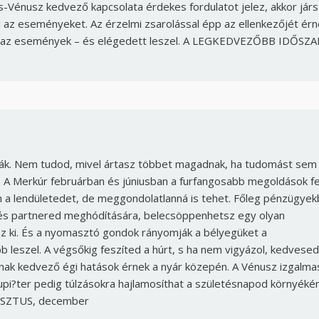
s-Vénusz kedvező kapcsolata érdekes fordulatot jelez, akkor járs
Jelszó
ed az eseményeket. Az érzelmi zsarolással épp az ellenkezőjét ér
ek az események – és elégedett leszel. A LEGKEDVEZŐBB IDŐSZA
Mégse
Bejelentkezés
tják. Nem tudod, mivel ártasz többet magadnak, ha tudomást sem
l. A Merkúr februárban és júniusban a furfangosabb megoldások fe
n a lendületedet, de meggondolatlanná is tehet. Főleg pénzügye
 és partnered meghódítására, belecsöppenhetsz egy olyan
z ki. És a nyomasztó gondok rányomják a bélyegüket a
 leszel. A végsőkig feszíted a húrt, s ha nem vigyázol, kedvesed
nak kedvező égi hatások érnek a nyár közepén. A Vénusz izgalma
Jupi?ter pedig túlzásokra hajlamosíthat a születésnapod környékén
SZTUS, december