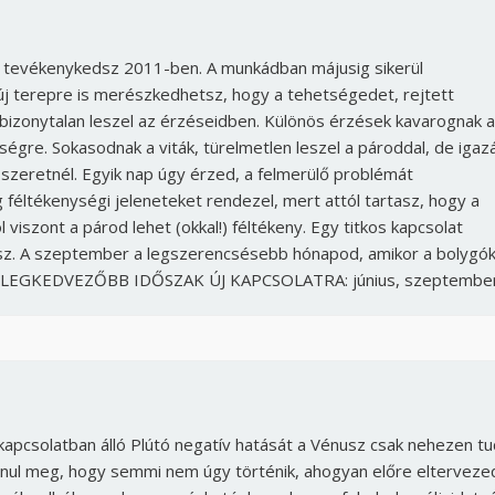
 tevékenykedsz 2011-ben. A munkádban májusig sikerül
 új terepre is merészkedhetsz, hogy a tehetségedet, rejtett
n bizonytalan leszel az érzéseidben. Különös érzések kavarognak a
égre. Sokasodnak a viták, türelmetlen leszel a pároddal, de igaz
 szeretnél. Egyik nap úgy érzed, a felmerülő problémát
féltékenységi jeleneteket rendezel, mert attól tartasz, hogy a
 viszont a párod lehet (okkal!) féltékeny. Egy titkos kapcsolat
lsz. A szeptember a legszerencsésebb hónapod, amikor a bolygó
el. A LEGKEDVEZŐBB IDŐSZAK ÚJ KAPCSOLATRA: június, szeptembe
apcsolatban álló Plútó negatív hatását a Vénusz csak nehezen tu
ánul meg, hogy semmi nem úgy történik, ahogyan előre eltervezed