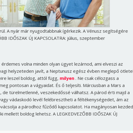
rül. A nyár már nyugodtabbnak ígérkezik. A Vénusz segítségére
ŐBB IDŐSZAK ÚJ KAPCSOLATRA: július, szeptember
éig érdemes volna minden olyan ügyet lezárnod, ami elveszi az
nyagi helyzeteden javít, a Neptunusz egész évben meglepő ötlete
re leszel boldog, attól függ,
milyen
. Ne csak célozgass a
eg pontosan a vágyaidat. És ő teljesíti. Márciusban a Mars a
, de türelmetlenné, veszekedőssé válhatsz. A párod érti majd a
a vagy vádaskodó levél felébresztheti a féltékenységedet, ám az
kovácsolja a párodhoz fűződő kapcsolatot. Ha magányosan kezded
, aki mellett boldog lehetsz. A LEGKEDVEZŐBB IDŐSZAK ÚJ