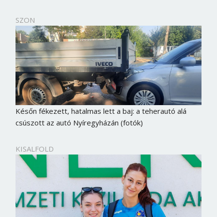
SZON
Későn fékezett, hatalmas lett a baj: a teherautó alá
csúszott az autó Nyíregyházán (fotók)
KISALFOLD