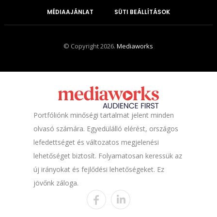
MÉDIAAJÁNLAT
SÜTI BEÁLLÍTÁSOK
© Copyright 2026.
Mediaworks
Portfóliónk minőségi tartalmat jelent minden
olvasó számára. Egyedülálló elérést, országos
lefedettséget és változatos megjelenési
lehetőséget biztosít. Folyamatosan keressük az
új irányokat és fejlődési lehetőségeket. Ez
jövőnk záloga.