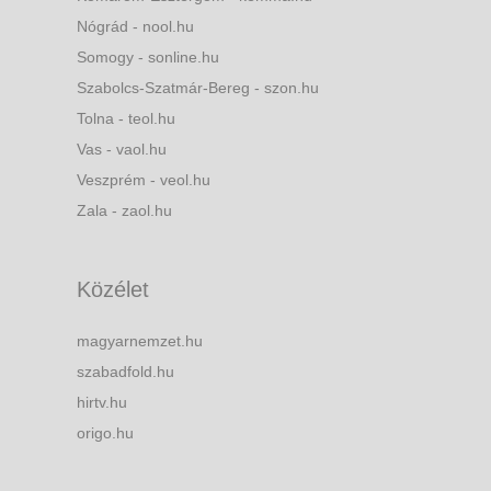
Nógrád - nool.hu
Somogy - sonline.hu
Szabolcs-Szatmár-Bereg - szon.hu
Tolna - teol.hu
Vas - vaol.hu
Veszprém - veol.hu
Zala - zaol.hu
Közélet
magyarnemzet.hu
szabadfold.hu
hirtv.hu
origo.hu