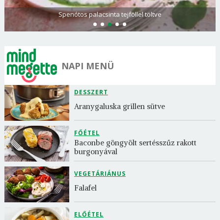
Spenótos palacsinta tejföllel töltve
NAPI MENÜ
DESSZERT
Aranygaluska grillen sütve
FŐÉTEL
Baconbe göngyölt sertésszűz rakott 
burgonyával
VEGETÁRIÁNUS
Falafel
ELŐÉTEL