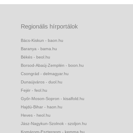
Regionális hírportálok
Bács-Kiskun - baon.hu
Baranya - bama.hu
Békés - beol.hu
Borsod-Abaúj-Zemplén - boon.hu
Csongrád - delmagyar.hu
Dunaújváros - duol.hu
Fejér - feol.hu
Győr-Moson-Sopron - kisalfold.hu
Hajdú-Bihar - haon.hu
Heves - heol.hu
Jász-Nagykun-Szolnok - szoljon.hu
Komárom-Esztergom - kemma.hu