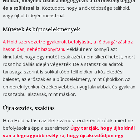
Holdat, melynek ciklusa megegyezik a termékenységgel
és a szüléssel is.
Köztudott, hogy a nők többsége telihold,
vagy újhold idején menstruál.
Műtétek és bűncselekmények
A Hold szervezetre gyakorolt befolyását, a földsugárzáshoz
hasonlóan, nehéz bizonyítani.
Például nem könnyű azt
kimutatni, hogy egy műtét csak azért nem sikerülhetett, mert
rossz holdállás idején végezték. De a statisztikai adatok
tanúsága szerint is sokkal több teliholdkor a közlekedési
baleset, az erőszak és a bűncselekmény, mint újholdkor. Az
emberek ilyenkor érzékenyebbek, nyugtalanabbak és gyakran
rosszabbul alszanak, mint máskor.
Újrakezdés, szakítás
Ha a Hold hatása az élet számos területén érződik, miért ne
befolyásolná épp a szerelmet?
Úgy tartják, hogy újholdnál
van a legnagyobb esély rá, hogy újrakezdődjön egy