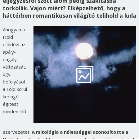
eljegyzésről szőtt álom pedig szakításba
torkollik. Vajon miért? Elképzelhető, hogy a
háttérben romantikusan világító telihold a luda
Ahogyan a
Hold
előidézi az
apály-
dagály
változását,
úgy
befolyásol
a Föld körül
keringő
égitest
minden élő
szervezetet.
A mitológia a nőiességgel azonosította a