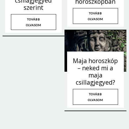
csillagjegyed
horoszkópban
szerint
TOVÁBB
OLVASOM
TOVÁBB
OLVASOM
Maja horoszkóp
– neked mi a
maja
csillagjegyed?
TOVÁBB
Borsonline bejelentkezés
OLVASOM
E-mail cím vagy felhasználónév