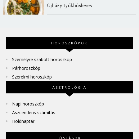
Újházy tyúkhúsleves
HOROSZKÓPOK
Személyre szabott horoszkóp
Párhoroszkóp
Szerelmi horoszkóp
ASZTROLÓGIA
Napi horoszkóp
Aszcendens számítás
Holdnaptár
JÓSLÁSOK