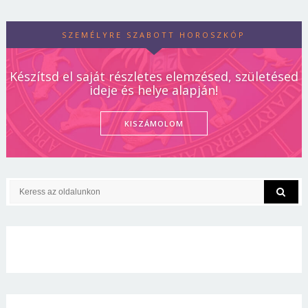
SZEMÉLYRE SZABOTT HOROSZKÓP
Készítsd el saját részletes elemzésed, születésed
ideje és helye alapján!
KISZÁMOLOM