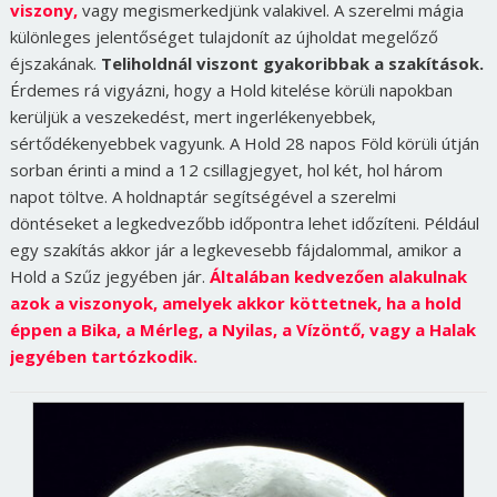
viszony,
vagy megismerkedjünk valakivel. A szerelmi mágia
különleges jelentőséget tulajdonít az újholdat megelőző
éjszakának.
Teliholdnál viszont gyakoribbak a szakítások.
Érdemes rá vigyázni, hogy a Hold kitelése körüli napokban
kerüljük a veszekedést, mert ingerlékenyebbek,
sértődékenyebbek vagyunk. A Hold 28 napos Föld körüli útján
sorban érinti a mind a 12 csillagjegyet, hol két, hol három
napot töltve. A holdnaptár segítségével a szerelmi
döntéseket a legkedvezőbb időpontra lehet időzíteni. Például
egy szakítás akkor jár a legkevesebb fájdalommal, amikor a
Hold a Szűz jegyében jár.
Általában kedvezően alakulnak
azok a viszonyok, amelyek akkor köttetnek, ha a hold
éppen a Bika, a Mérleg, a Nyilas, a Vízöntő, vagy a Halak
jegyében tartózkodik.