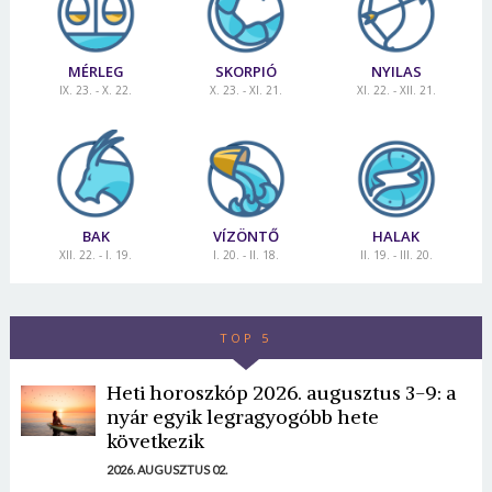
MÉRLEG
SKORPIÓ
NYILAS
IX. 23. - X. 22.
X. 23. - XI. 21.
XI. 22. - XII. 21.
BAK
VÍZÖNTŐ
HALAK
XII. 22. - I. 19.
I. 20. - II. 18.
II. 19. - III. 20.
TOP 5
Heti horoszkóp 2026. augusztus 3-9: a
nyár egyik legragyogóbb hete
következik
2026. AUGUSZTUS 02.