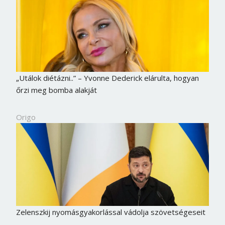
„Utálok diétázni..” – Yvonne Dederick elárulta, hogyan
őrzi meg bomba alakját
Origo
Zelenszkij nyomásgyakorlással vádolja szövetségeseit