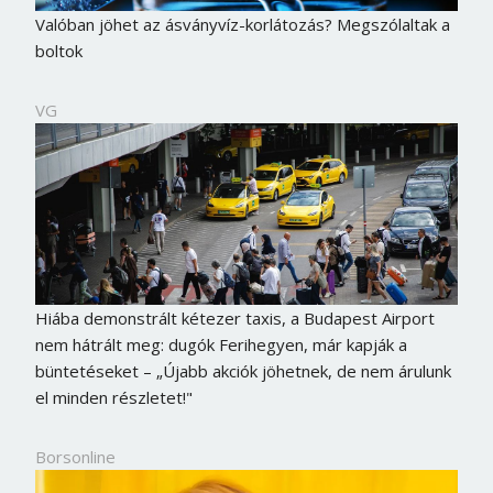
Valóban jöhet az ásványvíz-korlátozás? Megszólaltak a
boltok
VG
Hiába demonstrált kétezer taxis, a Budapest Airport
nem hátrált meg: dugók Ferihegyen, már kapják a
büntetéseket – „Újabb akciók jöhetnek, de nem árulunk
el minden részletet!"
Borsonline