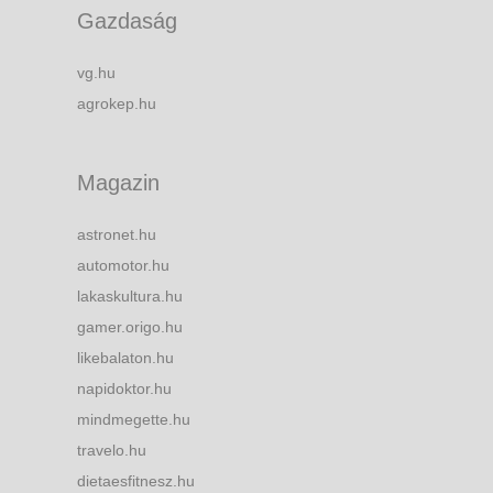
Gazdaság
vg.hu
agrokep.hu
Magazin
astronet.hu
automotor.hu
lakaskultura.hu
gamer.origo.hu
likebalaton.hu
napidoktor.hu
mindmegette.hu
travelo.hu
dietaesfitnesz.hu