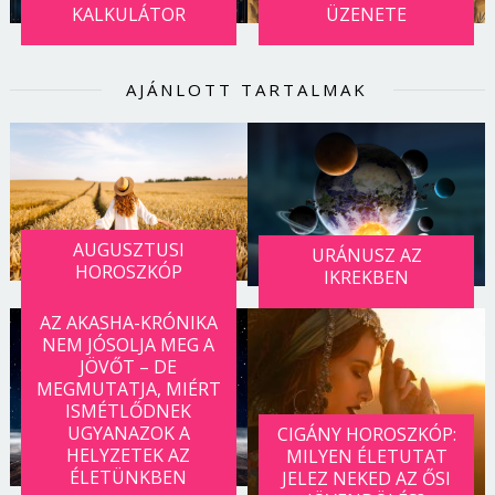
KALKULÁTOR
ÜZENETE
AJÁNLOTT TARTALMAK
AUGUSZTUSI
URÁNUSZ AZ
HOROSZKÓP
IKREKBEN
AZ AKASHA-KRÓNIKA
NEM JÓSOLJA MEG A
JÖVŐT – DE
MEGMUTATJA, MIÉRT
ISMÉTLŐDNEK
UGYANAZOK A
CIGÁNY HOROSZKÓP:
HELYZETEK AZ
MILYEN ÉLETUTAT
ÉLETÜNKBEN
JELEZ NEKED AZ ŐSI