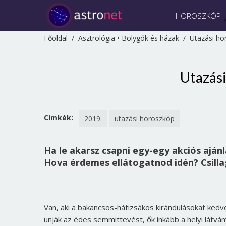
HOROSZKÓP
Főoldal
/
Asztrológia
•
Bolygók és házak
/
Utazási ho
Utazás
Címkék:
2019.
utazási horoszkóp
Ha le akarsz csapni egy-egy akciós ajánla
Hova érdemes ellátogatnod idén? Csill
Van, aki a bakancsos-hátizsákos kirándulásokat ked
unják az édes semmittevést, ők inkább a helyi látván