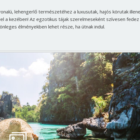
nalú, lehengerlő természetéhez a luxusutak, hajós körutak illene
el a kezében! Az egzotikus tájak szerelmeseként szívesen fedez 
ülönleges élményekben lehet része, ha útnak indul.
Borsonline bejelentkezés
E-mail cím vagy felhasználónév