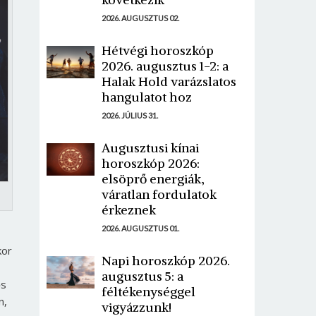
2026. AUGUSZTUS 02.
Hétvégi horoszkóp
2026. augusztus 1-2: a
Halak Hold varázslatos
hangulatot hoz
2026. JÚLIUS 31.
Augusztusi kínai
horoszkóp 2026:
elsöprő energiák,
váratlan fordulatok
érkeznek
2026. AUGUSZTUS 01.
kor
Napi horoszkóp 2026.
augusztus 5: a
ős
féltékenységgel
n,
vigyázzunk!