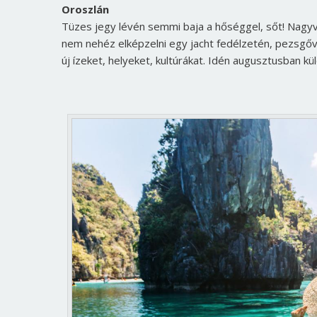
Oroszlán
Tüzes jegy lévén semmi baja a hőséggel, sőt! Nagyvo
nem nehéz elképzelni egy jacht fedélzetén, pezsgőv
új ízeket, helyeket, kultúrákat. Idén augusztusban k