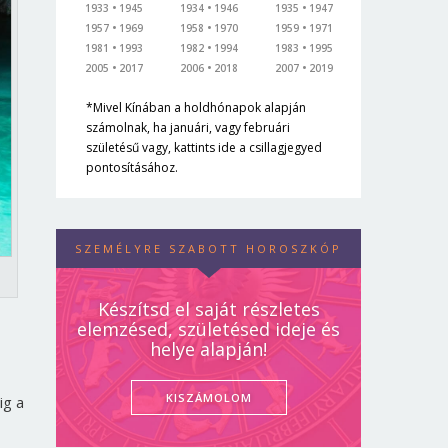
1933
1945
1934
1946
1935
1947
1957
1969
1958
1970
1959
1971
1981
1993
1982
1994
1983
1995
2005
2017
2006
2018
2007
2019
*Mivel Kínában a holdhónapok alapján
számolnak, ha januári, vagy februári
születésű vagy, kattints ide a csillagjegyed
pontosításához.
SZEMÉLYRE SZABOTT HOROSZKÓP
Készítsd el saját részletes
elemzésed, születésed ideje és
helye alapján!
KISZÁMOLOM
ig a