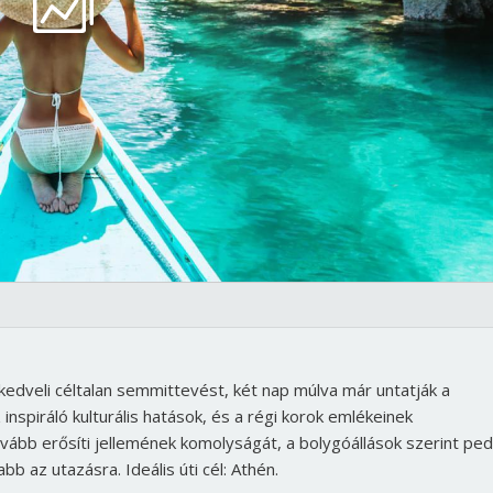
Jelszó
Mégse
Bejelentkezés
 kedveli céltalan semmittevést, két nap múlva már untatják a
nspiráló kulturális hatások, és a régi korok emlékeinek
ább erősíti jellemének komolyságát, a bolygóállások szerint ped
 az utazásra. Ideális úti cél: Athén.