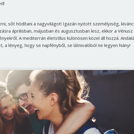
ed!
i, sőt hódítani a nagyvilágot! Igazán nyitott személyiség, kívánc
azásra áprilisban, májusban és augusztusban lesz, ekkor a Vénusz
yekről. A mediterrán életstílus különösen közel áll hozzá. Andalú
, a lényeg, hogy se napfényből, se látnivalóból ne legyen hiány!