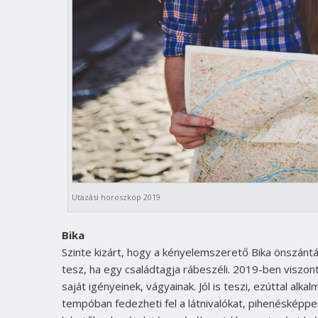
Utazási horoszkóp 2019
Bika
Szinte kizárt, hogy a kényelemszerető Bika önszántáb
tesz, ha egy családtagja rábeszéli. 2019-ben viszon
saját igényeinek, vágyainak. Jól is teszi, ezúttal a
tempóban fedezheti fel a látnivalókat, pihenésképp