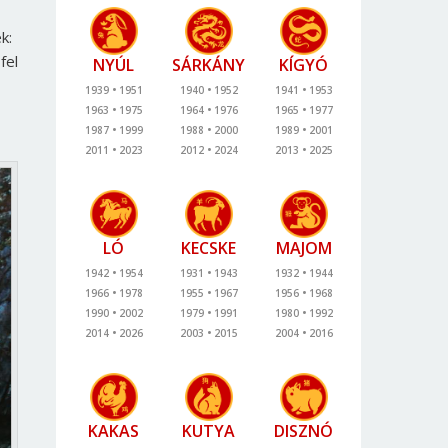
k:
fel
NYÚL
SÁRKÁNY
KÍGYÓ
1939
1951
1940
1952
1941
1953
1963
1975
1964
1976
1965
1977
1987
1999
1988
2000
1989
2001
2011
2023
2012
2024
2013
2025
LÓ
KECSKE
MAJOM
1942
1954
1931
1943
1932
1944
1966
1978
1955
1967
1956
1968
1990
2002
1979
1991
1980
1992
2014
2026
2003
2015
2004
2016
KAKAS
KUTYA
DISZNÓ