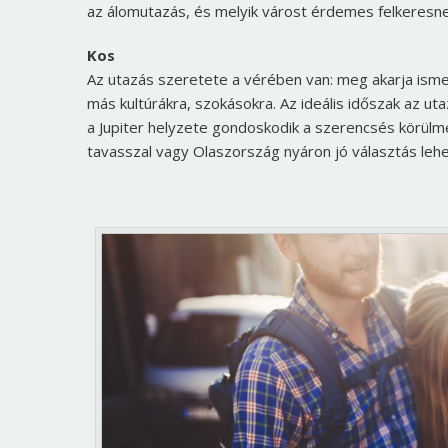
az álomutazás, és melyik várost érdemes felkeresn
Kos
Az utazás szeretete a vérében van: meg akarja ismern
más kultúrákra, szokásokra. Az ideális időszak az ut
a Jupiter helyzete gondoskodik a szerencsés körülmén
tavasszal vagy Olaszország nyáron jó választás lehet