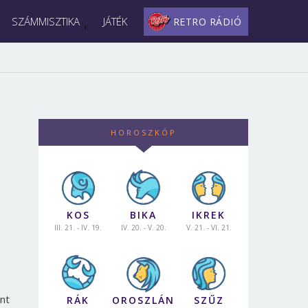
SZÁMMISZTIKA
JÁTÉK
RETRO RÁDIÓ
HOROSZKÓP
KOS
BIKA
IKREK
III. 21. - IV. 19.
IV. 20. - V. 20.
V. 21. - VI. 21.
ent
RÁK
OROSZLÁN
SZŰZ