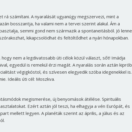
het rá számítani. A nyaralását ugyanúgy megszervezi, mint a
zán bosszantja, ha valami nem a tervei szerint alakul. Ám a
pasztalja, semmi gond nem származik a spontaneitásból. Jó lenne
 szórakozhat, kikapcsolódhat és feltöltődhet a nyári hónapokban.
s, hogy nem a legdivatosabb úti célok közül választ, sőt! Imádja
aival, egyedül is remekül érzi magát. A nyaralás során aztán kiprób
ialitást végigkóstol, és szívesen elegyedik szóba idegenekkel is.
. Ideális úti cél: Moszkva.
látásmódok megismerése, új benyomások átélése. Spirituális
asztalatokat. Ezért aztán jól teszi, ha elhagyja a vén Európát, és
art mellett legyen. A planéták szerint az április, a július és az
ól.