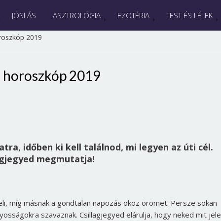
JÓSLÁS
ASZTROLÓGIA
EZOTÉRIA
TEST ÉS LÉLEK
roszkóp 2019
i horoszkóp 2019
tra, időben ki kell találnod, mi legyen az úti cél.
agjegyed megmutatja!
veli, míg másnak a gondtalan napozás okoz örömet. Persze sokan
yosságokra szavaznak. Csillagjegyed elárulja, hogy neked mit jel