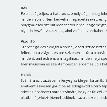
Bak
Felelősségteljes, állhatatos személyiség, mindig le
mindennapjait. Nem kedveli a meglepetéseket, és iga
bolygóállások szerint idén fontos lenne, hogy megta
olyan helyszínt választana, ahol valóban gondtalanul
Vízöntő
Szeret egy kicsit kilógni a sorból, ezért szinte bizto
felfedezni a világot, és bár szívesen kel útra a barát
mindent, ami extrém, ami izgalmas, minden helyi spec
Idén májusban és szeptemberben érdemes útra kelnie
Halak
Számára az utazásban a lényeg az idegen kultúrák, 
alkatként szívesen gyűjt be az eddigiektől eltérő tap
átkel az óceánon! Fontos számára, hogy az úti cél vízp
október ígérkezik kiemelkedőnek utazási szempontb