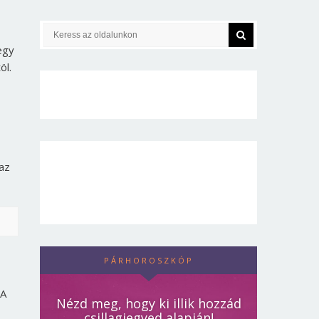
egy
öl.
 az
PÁRHOROSZKÓP
 A
Nézd meg, hogy ki illik hozzád
csillagjegyed alapján!