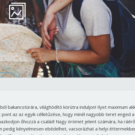
ól bakancstúrára, világhódító körútra induljon! Ilyet maximum ak
t pont az az egyik célkitűzése, hogy minél nagyobb teret enged a
lkalmazkodjon őhozzá a család! Nagy örömet jelent számára, ha ráér
en pedig kényelmesen ebédelhet, vacsorázhat a helyi éttermekbe