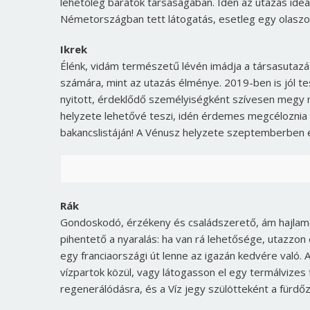
lehetőleg barátok társaságában. Idén az utazás ide
Németországban tett látogatás, esetleg egy olaszor
Ikrek
Élénk, vidám természetű lévén imádja a társasutazá
számára, mint az utazás élménye. 2019-ben is jól tes
nyitott, érdeklődő személyiségként szívesen megy mú
helyzete lehetővé teszi, idén érdemes megcéloznia 
bakancslistáján! A Vénusz helyzete szeptemberben 
Rák
Gondoskodó, érzékeny és családszerető, ám hajlamo
pihentető a nyaralás: ha van rá lehetősége, utazzon 
egy franciaországi út lenne az igazán kedvére való.
vízpartok közül, vagy látogasson el egy termálvizes
regenerálódásra, és a Víz jegy szülötteként a fürdőz