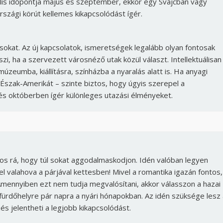
ális időpontja május és szeptember, ekkor egy Svájcban vagy
szági körút kellemes kikapcsolódást ígér.
sokat. Az új kapcsolatok, ismeretségek legalább olyan fontosak
zi, ha a szervezett városnéző utak közül választ. Intellektuálisan
zeumba, kiállításra, színházba a nyaralás alatt is. Ha anyagi
Észak-Amerikát – szinte biztos, hogy úgyis szerepel a
és októberben ígér különleges utazási élményeket.
s rá, hogy túl sokat aggodalmaskodjon. Idén valóban legyen
el valahova a párjával kettesben! Mivel a romantika igazán fontos,
 Amennyiben ezt nem tudja megvalósítani, akkor válasszon a hazai
 fürdőhelyre pár napra a nyári hónapokban. Az idén szüksége lesz
és jelentheti a legjobb kikapcsolódást.