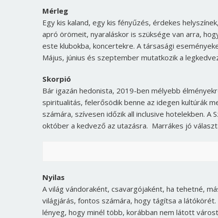
Mérleg
Egy kis kaland, egy kis fényűzés, érdekes helyszínek
apró örömeit, nyaraláskor is szüksége van arra, ho
este klubokba, koncertekre. A társasági eseményeken
Május, június és szeptember mutatkozik a legkedve
Skorpió
Bár igazán hedonista, 2019-ben mélyebb élményekre
spiritualitás, felerősödik benne az idegen kultúrá
számára, szívesen időzik all inclusive hotelekben. A 
október a kedvező az utazásra. Marrákes jó választ
Nyilas
A világ vándoraként, csavargójaként, ha tehetné, m
világjárás, fontos számára, hogy tágítsa a látóköré
lényeg, hogy minél több, korábban nem látott várost