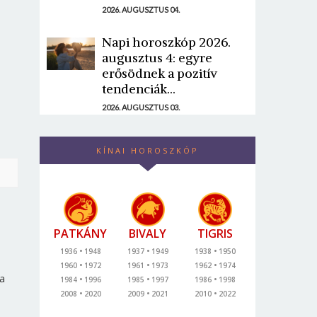
2026. AUGUSZTUS 04.
Napi horoszkóp 2026.
augusztus 4: egyre
erősödnek a pozitív
tendenciák...
2026. AUGUSZTUS 03.
KÍNAI HOROSZKÓP
PATKÁNY
BIVALY
TIGRIS
1936
1948
1937
1949
1938
1950
1960
1972
1961
1973
1962
1974
 a
1984
1996
1985
1997
1986
1998
2008
2020
2009
2021
2010
2022