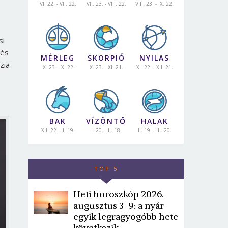
VI. 22. - VII. 22.
VII. 23. - VIII. 22.
VIII. 23. - IX. 22.
si
 és
MÉRLEG
SKORPIÓ
NYILAS
zia
IX. 23. - X. 22.
X. 23. - XI. 21.
XI. 22. - XII. 21.
BAK
VÍZÖNTŐ
HALAK
XII. 22. - I. 19.
I. 20. - II. 18.
II. 19. - III. 20.
TOP 5
Heti horoszkóp 2026.
augusztus 3-9: a nyár
egyik legragyogóbb hete
következik