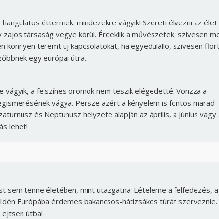
, hangulatos éttermek: mindezekre vágyik! Szereti élvezni az élet
gy zajos társaság vegye körül. Érdeklik a művészetek, szívesen m
 könnyen teremt új kapcsolatokat, ha egyedülálló, szívesen flört
zőbbnek egy európai útra.
 vágyik, a felszínes örömök nem teszik elégedetté. Vonzza a
k megismerésének vágya. Persze azért a kényelem is fontos marad
Szaturnusz és Neptunusz helyzete alapján az április, a június vagy
ás lehet!
ást sem tenne életében, mint utazgatna! Lételeme a felfedezés, a
t. Idén Európába érdemes bakancsos-hátizsákos túrát szerveznie.
 ejtsen útba!