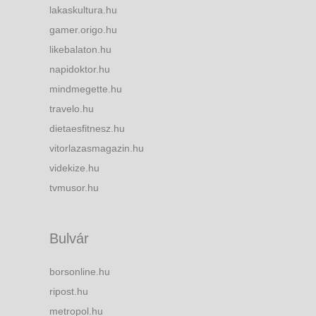
lakaskultura.hu
gamer.origo.hu
likebalaton.hu
napidoktor.hu
mindmegette.hu
travelo.hu
dietaesfitnesz.hu
vitorlazasmagazin.hu
videkize.hu
tvmusor.hu
Bulvár
borsonline.hu
ripost.hu
metropol.hu