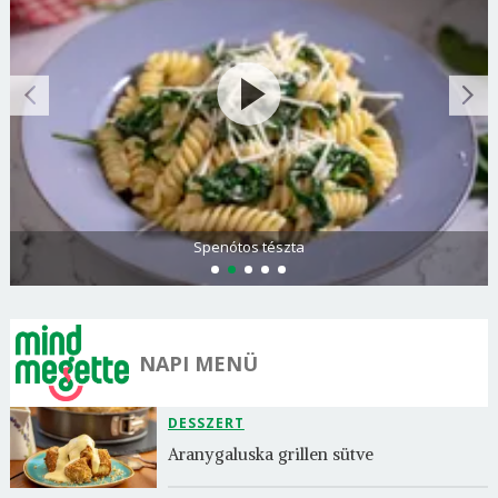
Spenótos tészta
NAPI MENÜ
DESSZERT
Aranygaluska grillen sütve