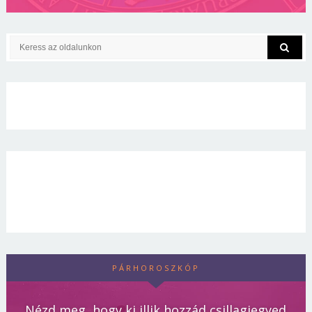
PÁRHOROSZKÓP
Nézd meg, hogy ki illik hozzád csillagjegyed