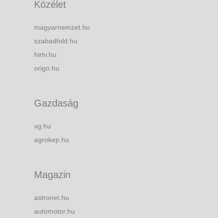
Közélet
magyarnemzet.hu
szabadfold.hu
hirtv.hu
origo.hu
Gazdaság
vg.hu
agrokep.hu
Magazin
astronet.hu
automotor.hu