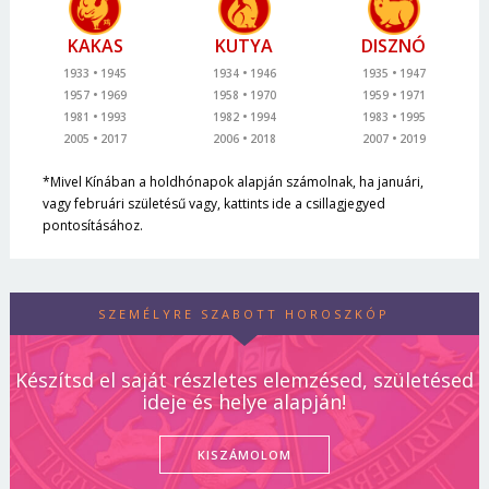
KAKAS
KUTYA
DISZNÓ
1933
1945
1934
1946
1935
1947
1957
1969
1958
1970
1959
1971
1981
1993
1982
1994
1983
1995
2005
2017
2006
2018
2007
2019
*Mivel Kínában a holdhónapok alapján számolnak, ha januári,
vagy februári születésű vagy, kattints ide a csillagjegyed
pontosításához.
SZEMÉLYRE SZABOTT HOROSZKÓP
Készítsd el saját részletes elemzésed, születésed
ideje és helye alapján!
KISZÁMOLOM