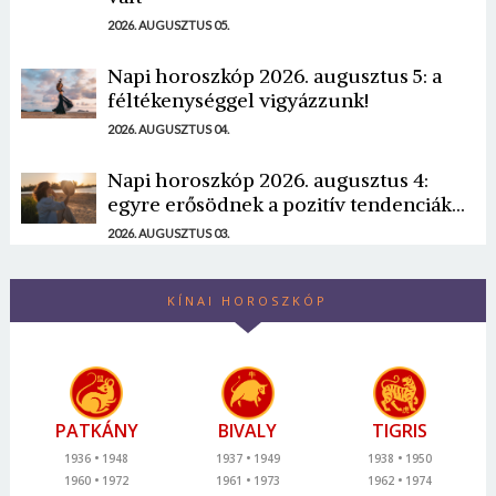
2026. AUGUSZTUS 05.
Napi horoszkóp 2026. augusztus 5: a
féltékenységgel vigyázzunk!
2026. AUGUSZTUS 04.
Napi horoszkóp 2026. augusztus 4:
egyre erősödnek a pozitív tendenciák...
2026. AUGUSZTUS 03.
KÍNAI HOROSZKÓP
PATKÁNY
BIVALY
TIGRIS
1936
1948
1937
1949
1938
1950
1960
1972
1961
1973
1962
1974