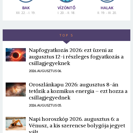
BAK
VÍZÖNTŐ
HALAK
XII. 22. - I. 19.
I. 20. - II. 18.
II. 19. - III. 20.
TOP 5
Napfogyatkozás 2026: ezt üzeni az
augusztus 12-i részleges fogyatkozás a
csillagjegyeknek
2026. AUGUSZTUS 06.
Oroszlánkapu 2026: augusztus 8-án
tetőzik a kozmikus energia – ezt hozza a
csillagjegyednek
2026. AUGUSZTUS 05.
Napi horoszkóp 2026. augusztus 6: a
Vénusz, a kis szerencse bolygója jegyet
vált