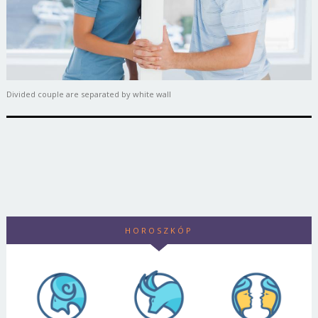
Divided couple are separated by white wall
HOROSZKÓP