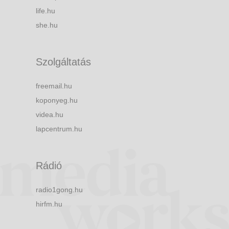
life.hu
she.hu
Szolgáltatás
freemail.hu
koponyeg.hu
videa.hu
lapcentrum.hu
Rádió
radio1gong.hu
hirfm.hu