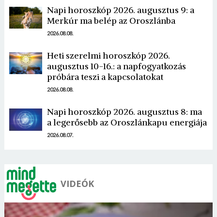
Napi horoszkóp 2026. augusztus 9: a
Merkúr ma belép az Oroszlánba
2026.08.08.
Heti szerelmi horoszkóp 2026.
augusztus 10-16.: a napfogyatkozás
Borsonline bejelentkezés
próbára teszi a kapcsolatokat
2026.08.08.
E-mail cím vagy felhasználónév
Napi horoszkóp 2026. augusztus 8: ma
a legerősebb az Oroszlánkapu energiája
Jelszó
2026.08.07.
Mégse
Bejelentkezés
VIDEÓK