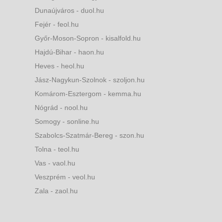
Dunaújváros - duol.hu
Fejér - feol.hu
Győr-Moson-Sopron - kisalfold.hu
Hajdú-Bihar - haon.hu
Heves - heol.hu
Jász-Nagykun-Szolnok - szoljon.hu
Komárom-Esztergom - kemma.hu
Nógrád - nool.hu
Somogy - sonline.hu
Szabolcs-Szatmár-Bereg - szon.hu
Tolna - teol.hu
Vas - vaol.hu
Veszprém - veol.hu
Zala - zaol.hu