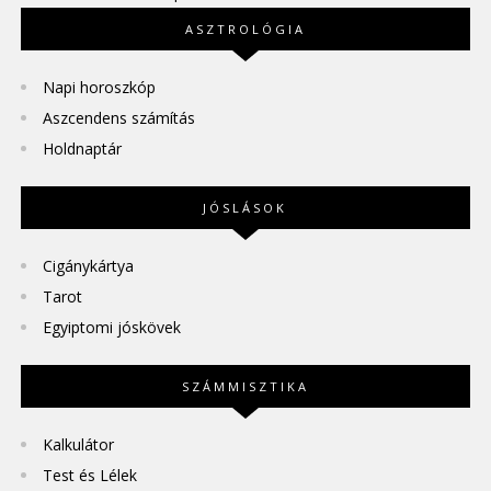
ASZTROLÓGIA
Napi horoszkóp
Aszcendens számítás
Holdnaptár
JÓSLÁSOK
Cigánykártya
Tarot
Egyiptomi jóskövek
SZÁMMISZTIKA
Kalkulátor
Test és Lélek