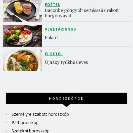
FŐÉTEL
Baconbe göngyölt sertésszűz rakott 
burgonyával
VEGETÁRIÁNUS
Falafel
ELŐÉTEL
Újházy tyúkhúsleves
HOROSZKÓPOK
Személyre szabott horoszkóp
Párhoroszkóp
Szerelmi horoszkóp