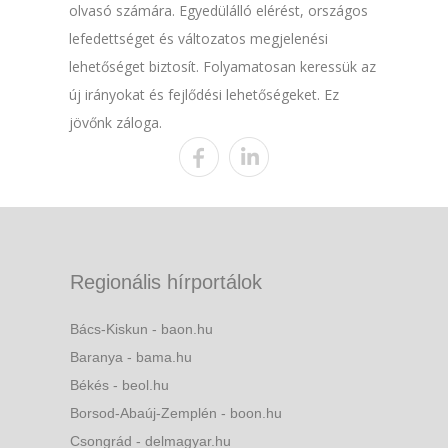
olvasó számára. Egyedülálló elérést, országos
lefedettséget és változatos megjelenési
lehetőséget biztosít. Folyamatosan keressük az
új irányokat és fejlődési lehetőségeket. Ez
jövőnk záloga.
Regionális hírportálok
Bács-Kiskun - baon.hu
Baranya - bama.hu
Békés - beol.hu
Borsod-Abaúj-Zemplén - boon.hu
Csongrád - delmagyar.hu