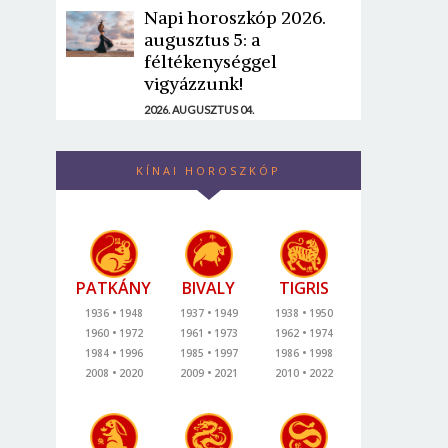
Napi horoszkóp 2026.
augusztus 5: a
féltékenységgel
vigyázzunk!
2026. AUGUSZTUS 04.
KÍNAI HOROSZKÓP
PATKÁNY
BIVALY
TIGRIS
1936
1948
1937
1949
1938
1950
1960
1972
1961
1973
1962
1974
1984
1996
1985
1997
1986
1998
2008
2020
2009
2021
2010
2022