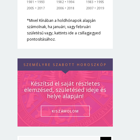
1981
1993
1982
1994
1983
1995
2005
2017
2006
2018
2007
2019
*Mivel Kínában a holdhónapok alapján
számolnak, ha januári, vagy februári
születésű vagy, kattints ide a csillagjegyed
pontosításához.
SZEMÉLYRE SZABOTT HOROSZKÓP
Készítsd el saját részletes
elemzésed, születésed ideje és
helye alapján!
KISZÁMOLOM