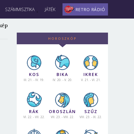
SZÁMMISZTIKA
JÁTÉK
RETRO RÁDIÓ
kép
HOROSZKÓP
KOS
BIKA
IKREK
III. 21. - IV. 19.
IV. 20. - V. 20.
V. 21. - VI. 21.
RÁK
OROSZLÁN
SZŰZ
VI. 22. - VII. 22.
VII. 23. - VIII. 22.
VIII. 23. - IX. 22.