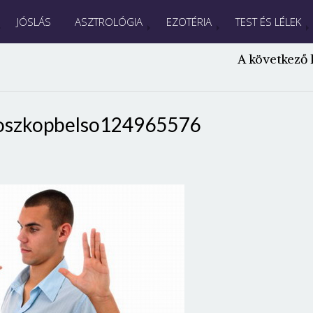
JÓSLÁS
ASZTROLÓGIA
EZOTÉRIA
TEST ÉS LÉLEK
A következő 
oszkopbelso124965576