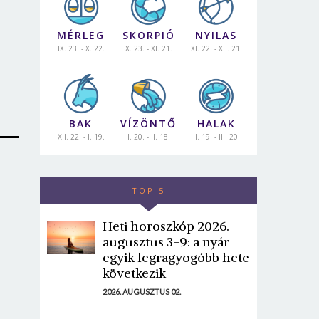
MÉRLEG
SKORPIÓ
NYILAS
IX. 23. - X. 22.
X. 23. - XI. 21.
XI. 22. - XII. 21.
BAK
VÍZÖNTŐ
HALAK
XII. 22. - I. 19.
I. 20. - II. 18.
II. 19. - III. 20.
TOP 5
Heti horoszkóp 2026.
augusztus 3-9: a nyár
egyik legragyogóbb hete
következik
2026. AUGUSZTUS 02.