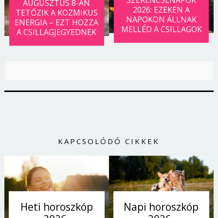
SZERENCSENAPOK
AUGUSZTUS 8-ÁN
2026: EZEKEN A
TETŐZIK A KOZMIKUS
NAPOKON ÁLLNAK
ENERGIA – EZT HOZZA
MELLÉD A CSILLAGOK
A CSILLAGJEGYEDNEK
KAPCSOLÓDÓ CIKKEK
Napi horoszkóp
Heti horoszkóp