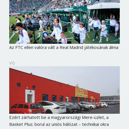
Az FTC ellen valóra vált a Real Madrid játékosának álma
VG
Ezért zárhatott be a magyarországi Mere-üzlet, a
Basket Plus: borul az uniós hálózat – technikai okra