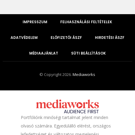
IMPRESSZUM
FELHASZNÁLÁSI FELTÉTELEK
ADATVÉDELEM
ELŐFIZETŐI ÁSZF
HIRDETÉSI ÁSZF
MÉDIAAJÁNLAT
SÜTI BEÁLLÍTÁSOK
© Copyright 2026.
Mediaworks
Portfóliónk minőségi tartalmat jelent minden
olvasó számára. Egyedülálló elérést, országos
lefedettséget és változatos megjelenési