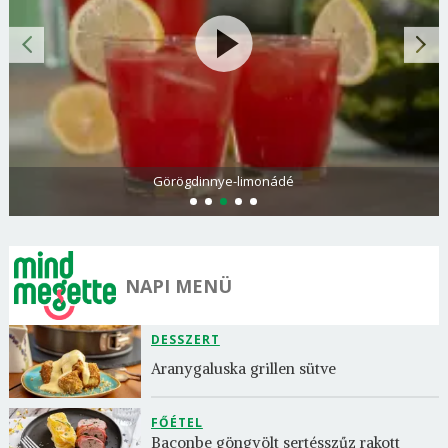
Görögdinnye-limonádé
NAPI MENÜ
DESSZERT
Aranygaluska grillen sütve
FŐÉTEL
Baconbe göngyölt sertésszűz rakott 