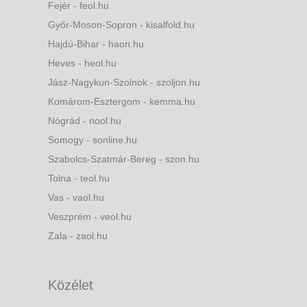
Fejér - feol.hu
Győr-Moson-Sopron - kisalfold.hu
Hajdú-Bihar - haon.hu
Heves - heol.hu
Jász-Nagykun-Szolnok - szoljon.hu
Komárom-Esztergom - kemma.hu
Nógrád - nool.hu
Somogy - sonline.hu
Szabolcs-Szatmár-Bereg - szon.hu
Tolna - teol.hu
Vas - vaol.hu
Veszprém - veol.hu
Zala - zaol.hu
Közélet