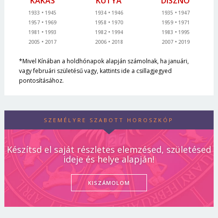
KAKAS
KUTYA
DISZNÓ
1933
1945
1934
1946
1935
1947
1957
1969
1958
1970
1959
1971
1981
1993
1982
1994
1983
1995
2005
2017
2006
2018
2007
2019
*Mivel Kínában a holdhónapok alapján számolnak, ha januári,
vagy februári születésű vagy, kattints ide a csillagjegyed
pontosításához.
SZEMÉLYRE SZABOTT HOROSZKÓP
Készítsd el saját részletes elemzésed, születésed
ideje és helye alapján!
KISZÁMOLOM