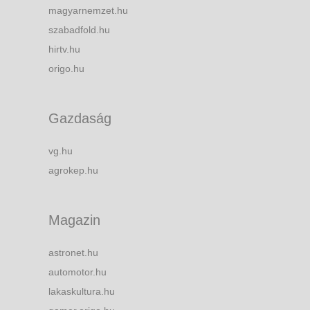
magyarnemzet.hu
szabadfold.hu
hirtv.hu
origo.hu
Gazdaság
vg.hu
agrokep.hu
Magazin
astronet.hu
automotor.hu
lakaskultura.hu