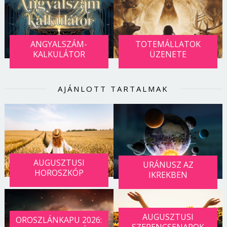
ANGYALSZÁM-
TOTEMÁLLATOK
KALKULÁTOR
ÜZENETE
AJÁNLOTT TARTALMAK
AUGUSZTUSI
URÁNUSZ AZ
HOROSZKÓP
IKREKBEN
AUGUSZTUSI
OROSZLÁNKAPU 2026: