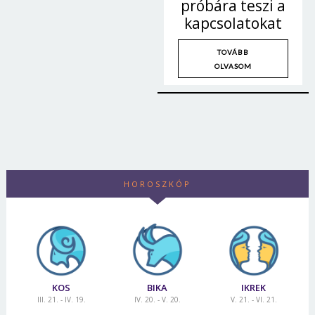
próbára teszi a
Jelszó
kapcsolatokat
TOVÁBB
OLVASOM
Mégse
Bejelentkezés
HOROSZKÓP
KOS
BIKA
IKREK
III. 21. - IV. 19.
IV. 20. - V. 20.
V. 21. - VI. 21.