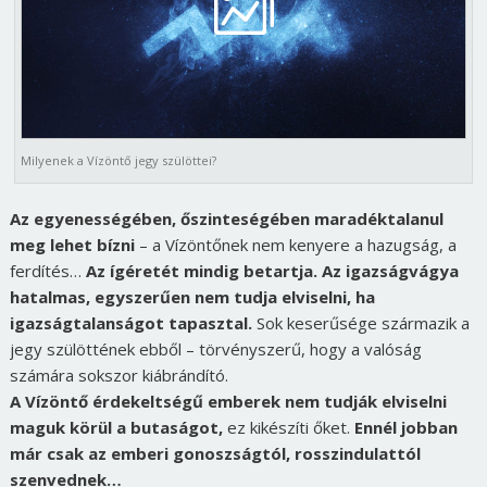
Milyenek a Vízöntő jegy szülöttei?
Az egyenességében, őszinteségében maradéktalanul
meg lehet bízni
– a Vízöntőnek nem kenyere a hazugság, a
ferdítés…
Az ígéretét mindig betartja. Az igazságvágya
hatalmas, egyszerűen nem tudja elviselni, ha
igazságtalanságot tapasztal.
Sok keserűsége származik a
jegy szülöttének ebből – törvényszerű, hogy a valóság
számára sokszor kiábrándító.
A Vízöntő érdekeltségű emberek nem tudják elviselni
maguk körül a butaságot,
ez kikészíti őket.
Ennél jobban
már csak az emberi gonoszságtól, rosszindulattól
szenvednek…