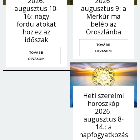
2026.
2026.
augusztus 9: a
augusztus 10-
Merkúr ma
16: nagy
belép az
fordulatokat
Oroszlánba
hoz ez az
időszak
TOVÁBB
OLVASOM
TOVÁBB
OLVASOM
Heti szerelmi
horoszkóp
Borsonline bejelentkezés
2026.
augusztus 8-
E-mail cím vagy felhasználónév
14.: a
napfogyatkozás