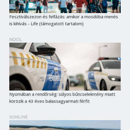
Fesztiválszezon és felfázás: amikor a mosdóba menés
is kihívás - Life (támogatott tartalom)
NOOL
Nyomában a rendőrség: súlyos bűncselekmény miatt
körözik a 43 éves balassagyarmati férfit
SONLINE