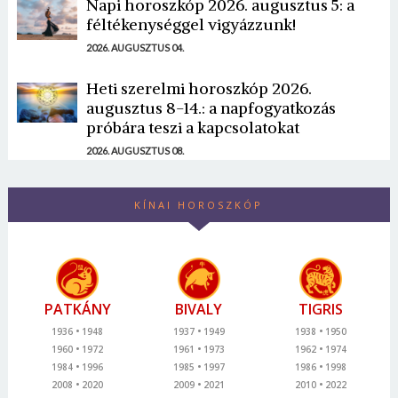
Napi horoszkóp 2026. augusztus 5: a
féltékenységgel vigyázzunk!
2026. AUGUSZTUS 04.
Heti szerelmi horoszkóp 2026.
augusztus 8-14.: a napfogyatkozás
próbára teszi a kapcsolatokat
2026. AUGUSZTUS 08.
KÍNAI HOROSZKÓP
PATKÁNY
BIVALY
TIGRIS
1936
1948
1937
1949
1938
1950
1960
1972
1961
1973
1962
1974
1984
1996
1985
1997
1986
1998
2008
2020
2009
2021
2010
2022