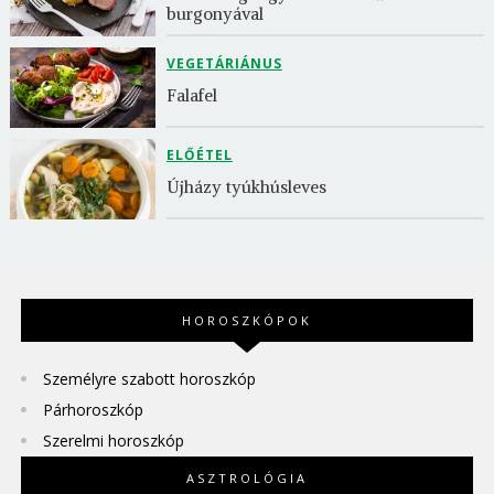
burgonyával
VEGETÁRIÁNUS
Falafel
ELŐÉTEL
Újházy tyúkhúsleves
HOROSZKÓPOK
Személyre szabott horoszkóp
Párhoroszkóp
Szerelmi horoszkóp
ASZTROLÓGIA