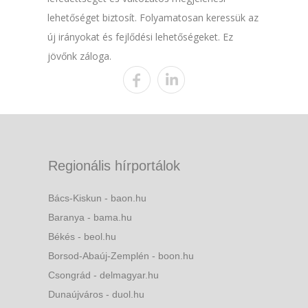
lehetőséget biztosít. Folyamatosan keressük az
új irányokat és fejlődési lehetőségeket. Ez
jövőnk záloga.
Regionális hírportálok
Bács-Kiskun - baon.hu
Baranya - bama.hu
Békés - beol.hu
Borsod-Abaúj-Zemplén - boon.hu
Csongrád - delmagyar.hu
Dunaújváros - duol.hu