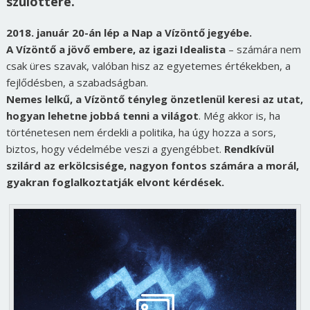
szülöttére.
2018. január 20-án lép a Nap a Vízöntő jegyébe.
A Vízöntő a jövő embere, az igazi Idealista
– számára nem
csak üres szavak, valóban hisz az egyetemes értékekben, a
fejlődésben, a szabadságban.
Nemes lelkű, a Vízöntő tényleg önzetlenül keresi az utat,
hogyan lehetne jobbá tenni a világot
. Még akkor is, ha
történetesen nem érdekli a politika, ha úgy hozza a sors,
biztos, hogy védelmébe veszi a gyengébbet.
Rendkívül
szilárd az erkölcsisége, nagyon fontos számára a morál,
gyakran foglalkoztatják elvont kérdések.