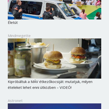
Életút
Mindmegette
Kipróbáltuk a MÁV étkezőkocsiját: mutatjuk, milyen
ételeket lehet enni útközben – VIDEÓ!
Astronet