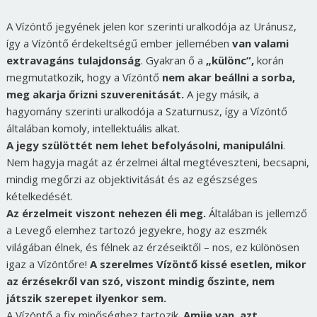
A Vízöntő jegyének jelen kor szerinti uralkodója az Uránusz,
így a Vízöntő érdekeltségű ember jellemében
van valami
extravagáns tulajdonság
. Gyakran ő a
„különc”,
korán
megmutatkozik, hogy a Vízöntő
nem akar beállni a sorba,
meg akarja őrizni szuverenitását.
A jegy másik, a
hagyomány szerinti uralkodója a Szaturnusz, így a Vízöntő
általában komoly, intellektuális alkat.
A jegy szülöttét nem lehet befolyásolni, manipulálni
.
Nem hagyja magát az érzelmei által megtéveszteni, becsapni,
mindig megőrzi az objektivitását és az egészséges
kételkedését.
Az érzelmeit viszont nehezen éli meg.
Általában is jellemző
a Levegő elemhez tartozó jegyekre, hogy az eszmék
világában élnek, és félnek az érzéseiktől – nos, ez különösen
igaz a Vízöntőre!
A szerelmes Vízöntő kissé esetlen, mikor
az érzésekről van szó, viszont mindig őszinte, nem
játszik szerepet ilyenkor sem.
A Vízöntő a fix minőséghez tartozik.
Amije van, azt