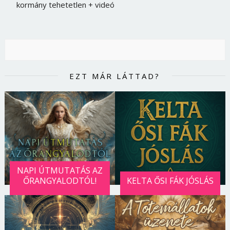
kormány tehetetlen + videó
EZT MÁR LÁTTAD?
NAPI ÚTMUTATÁS AZ
ŐRANGYALODTÓL!
KELTA ŐSI FÁK JÓSLÁS