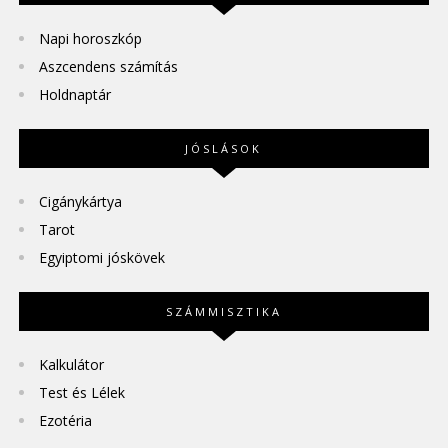
Napi horoszkóp
Aszcendens számítás
Holdnaptár
JÓSLÁSOK
Cigánykártya
Tarot
Egyiptomi jóskövek
SZÁMMISZTIKA
Kalkulátor
Test és Lélek
Ezotéria