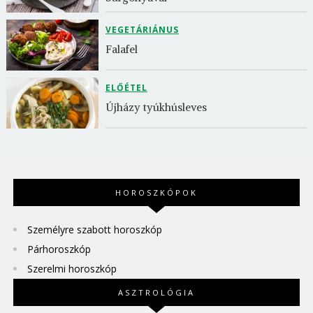
VEGETÁRIÁNUS
Falafel
ELŐÉTEL
Újházy tyúkhúsleves
HOROSZKÓPOK
Személyre szabott horoszkóp
Párhoroszkóp
Szerelmi horoszkóp
ASZTROLÓGIA