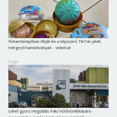
Rohamtempóban tiltják be a népszerű TikTok-játék
mérgező hamisítványait – videóval
Origo
Lehet gyors megoldás Paks hűtővízellátására -