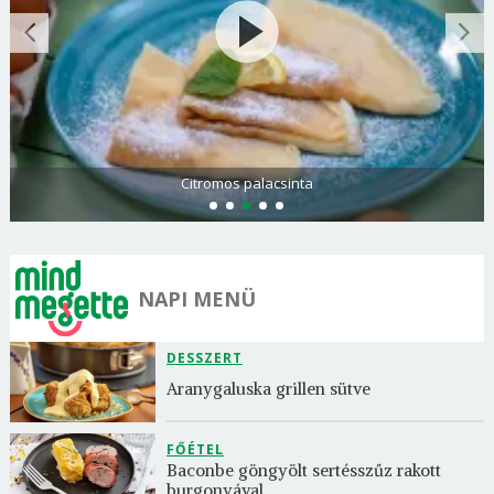
Citromos palacsinta
NAPI MENÜ
DESSZERT
Aranygaluska grillen sütve
FŐÉTEL
Baconbe göngyölt sertésszűz rakott 
burgonyával