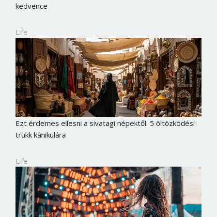
kedvence
Life
Ezt érdemes ellesni a sivatagi népektől: 5 öltözködési
trükk kánikulára
Life