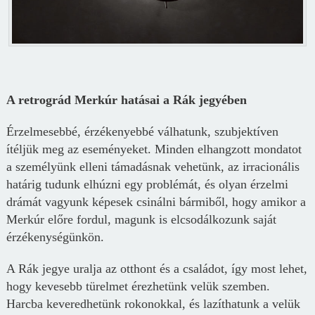
A retrográd Merkúr hatásai a Rák jegyében
Érzelmesebbé, érzékenyebbé válhatunk, szubjektíven
ítéljük meg az eseményeket. Minden elhangzott mondatot
a személyünk elleni támadásnak vehetünk, az irracionális
határig tudunk elhúzni egy problémát, és olyan érzelmi
drámát vagyunk képesek csinálni bármiből, hogy amikor a
Merkúr előre fordul, magunk is elcsodálkozunk saját
érzékenységünkön.
A Rák jegye uralja az otthont és a családot, így most lehet,
hogy kevesebb türelmet érezhetünk velük szemben.
Harcba keveredhetünk rokonokkal, és lazíthatunk a velük