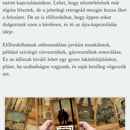
tartott kapcsolatainkon. Lehet, hogy nézeteltérések már
régóta léteztek, de a jelenlegi retrográd mozgás hozza őket
a felszínre. De az is előfordulhat, hogy éppen sokat
dolgoztunk ezen a kérdésen, és itt az újra-kapcsolódás
ideje.
Előfordulhatnak otthonunkban javítási munkálatok,
például szivárgó vízvezetékek, gázvezetékek renoválása.
Ez az időszak kiváló lehet egy gyors lakásfelújításhoz,
pláne, ha szabadságon vagyunk, és saját kezűleg végezzük
azt.