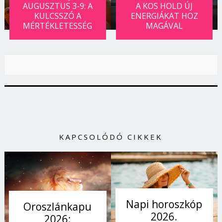
AUGUSZTUS 3-9: A
A KOS HOLD ÚJ
KULCSSZÓ A
ENERGIÁKAT HOZ
MÉRTÉKLETESSÉG
MAGÁVAL
KAPCSOLÓDÓ CIKKEK
Napi horoszkóp
Oroszlánkapu
2026.
2026: