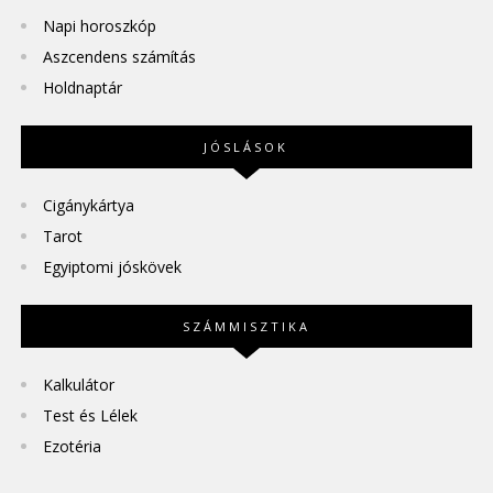
Napi horoszkóp
Aszcendens számítás
Holdnaptár
JÓSLÁSOK
Cigánykártya
Tarot
Egyiptomi jóskövek
SZÁMMISZTIKA
Kalkulátor
Test és Lélek
Ezotéria