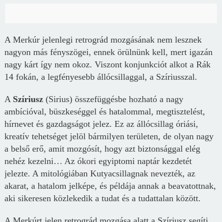
A Merkúr jelenlegi retrográd mozgásának nem lesznek
nagyon más fényszögei, ennek örülnünk kell, mert igazán
nagy kárt így nem okoz. Viszont konjunkciót alkot a Rák
14 fokán, a legfényesebb állócsillaggal, a Szíriusszal.
A
Szíriusz
(Sirius) összefüggésbe hozható a nagy
ambícióval, büszkeséggel és hatalommal, megtisztelést,
hírnevet és gazdagságot jelez. Ez az állócsillag óriási,
kreatív tehetséget jelöl bármilyen területen, de olyan nagy
a belső erő, amit mozgósít, hogy azt biztonsággal elég
nehéz kezelni… Az ókori egyiptomi naptár kezdetét
jelezte. A mitológiában Kutyacsillagnak nevezték, az
akarat, a hatalom jelképe, és példája annak a beavatottnak,
aki sikeresen közlekedik a tudat és a tudattalan között.
A Merkúrt jelen retrográd mozgása alatt a Szíriusz segíti