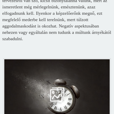
tervezésről van szó, kicsit bizonytalanná válunk, mert az
ismeretlent még mérlegelnünk, emésztenünk, azaz
elfogadnunk kell. Ilyenkor a képzelőerőnk megnő, ezt
megfelelő mederbe kell terelnünk, mert túlzott
aggodalmaskodást is okozhat. Negatív aspektusában
nehezen vagy egyáltalán nem tudunk a múltunk árnyékától
szabadulni.