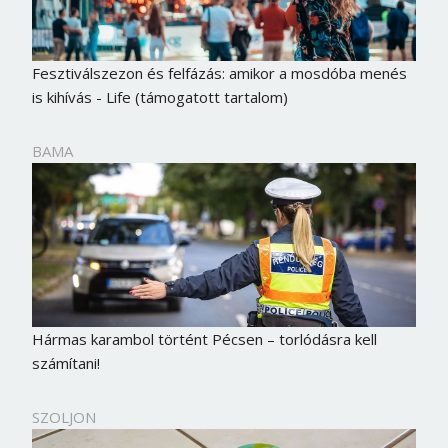
Fesztiválszezon és felfázás: amikor a mosdóba menés
is kihívás - Life (támogatott tartalom)
BAMA
Hármas karambol történt Pécsen – torlódásra kell
számítani!
SZOLJON