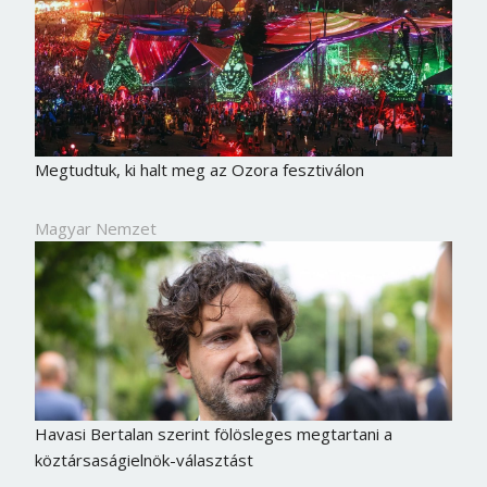
Megtudtuk, ki halt meg az Ozora fesztiválon
Magyar Nemzet
Havasi Bertalan szerint fölösleges megtartani a
köztársaságielnök-választást