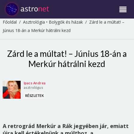
Főoldal
/
Asztrológia
•
Bolygók és házak
/
Zárd le a múltat! –
Június 18-án a Merkúr hátrálni kezd
Zárd le a múltat! – Június 18-án a
Merkúr hátrálni kezd
Ipacs Andrea
asztrológus
RÉSZLETEK
A retrográd Merkúr a Rák jegyében jár, emiatt
újra kell értékelnünk a múlthoz, a