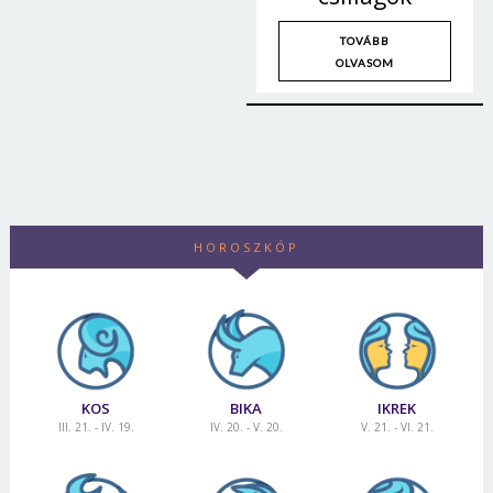
TOVÁBB
OLVASOM
HOROSZKÓP
KOS
BIKA
IKREK
III. 21. - IV. 19.
IV. 20. - V. 20.
V. 21. - VI. 21.