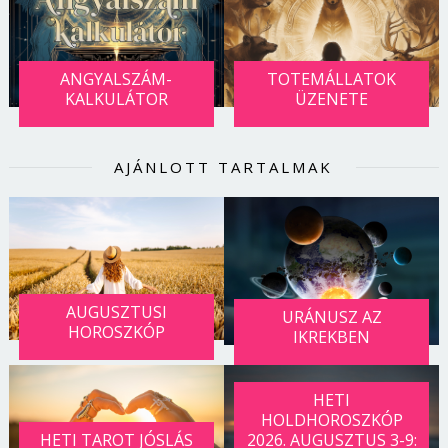
Jelszó
ANGYALSZÁM-
TOTEMÁLLATOK
KALKULÁTOR
ÜZENETE
Mégse
Bejelentkezés
AJÁNLOTT TARTALMAK
AUGUSZTUSI
URÁNUSZ AZ
HOROSZKÓP
IKREKBEN
HETI
HOLDHOROSZKÓP
HETI TAROT JÓSLÁS
2026. AUGUSZTUS 3-9: