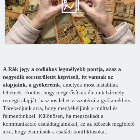
A Rák jegy a zodiákus legmélyebb pontja,
azaz a
negyedik sorsterületét képviseli, itt vannak az
alapjaink, a gyökereink,
amelyek most instabilak
lehetnek. Fontos, hogy megerősítsük életünk bármely
remegő alapját, hasznos lehet visszatérni a gyökerekhez.
Törekedjünk arra, hogy megbékéljünk a múlttal és
felmenőinkkel. Különösen, ha megszakadt a
kommunikáció családtagjainkkal, ez az időszak megfelelő
arra, hogy elsimítsuk a családi konfliktusokat.