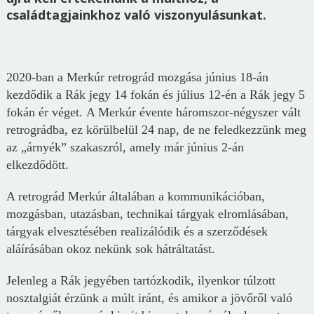
családtagjainkhoz való viszonyulásunkat.
2020-ban a Merkúr retrográd mozgása június 18-án
kezdődik a Rák jegy 14 fokán és július 12-én a Rák jegy 5
fokán ér véget.
A Merkúr évente háromszor-négyszer vált
retrográdba, ez körülbelül 24 nap, de ne feledkezzünk meg
az „árnyék” szakaszról, amely már június 2-án
elkezdődött.
A retrográd Merkúr általában a kommunikációban,
mozgásban, utazásban, technikai tárgyak elromlásában,
tárgyak elvesztésében realizálódik és a szerződések
aláírásában okoz nekünk sok hátráltatást.
Jelenleg a Rák jegyében tartózkodik, ilyenkor túlzott
nosztalgiát érzünk a múlt iránt, és amikor a jövőről való