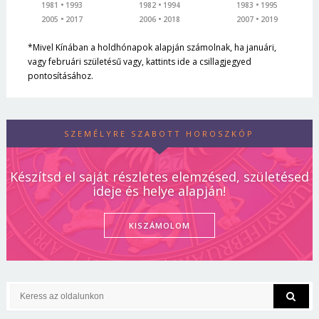
1981
1993
1982
1994
1983
1995
2005
2017
2006
2018
2007
2019
*Mivel Kínában a holdhónapok alapján számolnak, ha januári,
vagy februári születésű vagy, kattints ide a csillagjegyed
pontosításához.
SZEMÉLYRE SZABOTT HOROSZKÓP
Készítsd el saját részletes elemzésed, születésed
ideje és helye alapján!
KISZÁMOLOM