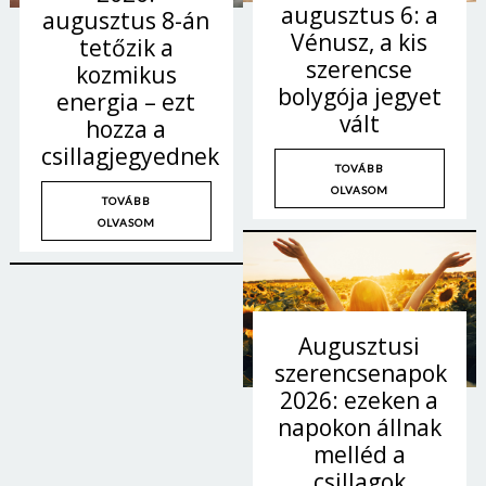
augusztus 6: a
augusztus 8-án
Vénusz, a kis
tetőzik a
szerencse
kozmikus
bolygója jegyet
energia – ezt
vált
hozza a
csillagjegyednek
TOVÁBB
OLVASOM
TOVÁBB
OLVASOM
Augusztusi
szerencsenapok
2026: ezeken a
napokon állnak
melléd a
csillagok