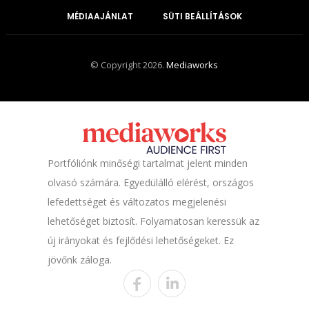
MÉDIAAJÁNLAT
SÜTI BEÁLLÍTÁSOK
© Copyright 2026.
Mediaworks
Portfóliónk minőségi tartalmat jelent minden
olvasó számára. Egyedülálló elérést, országos
lefedettséget és változatos megjelenési
lehetőséget biztosít. Folyamatosan keressük az
új irányokat és fejlődési lehetőségeket. Ez
jövőnk záloga.