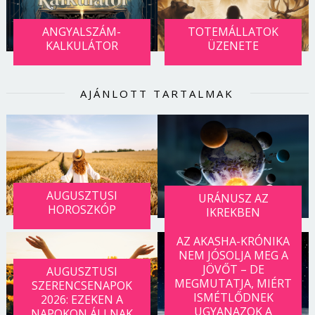
ANGYALSZÁM-
TOTEMÁLLATOK
KALKULÁTOR
ÜZENETE
AJÁNLOTT TARTALMAK
AUGUSZTUSI
URÁNUSZ AZ
HOROSZKÓP
IKREKBEN
AZ AKASHA-KRÓNIKA
NEM JÓSOLJA MEG A
JÖVŐT – DE
AUGUSZTUSI
MEGMUTATJA, MIÉRT
SZERENCSENAPOK
ISMÉTLŐDNEK
2026: EZEKEN A
UGYANAZOK A
NAPOKON ÁLLNAK