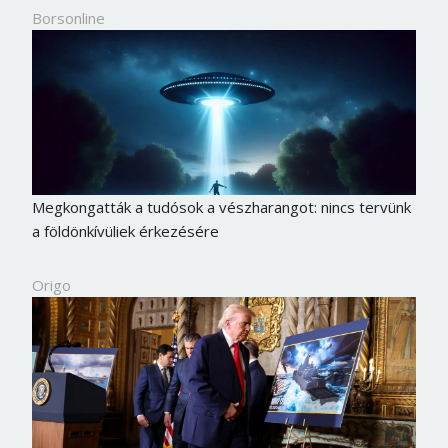
Borsonline
Megkongatták a tudósok a vészharangot: nincs tervünk
a földönkívüliek érkezésére
Origo