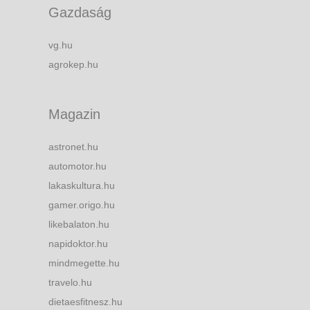
Gazdaság
vg.hu
agrokep.hu
Magazin
astronet.hu
automotor.hu
lakaskultura.hu
gamer.origo.hu
likebalaton.hu
napidoktor.hu
mindmegette.hu
travelo.hu
dietaesfitnesz.hu