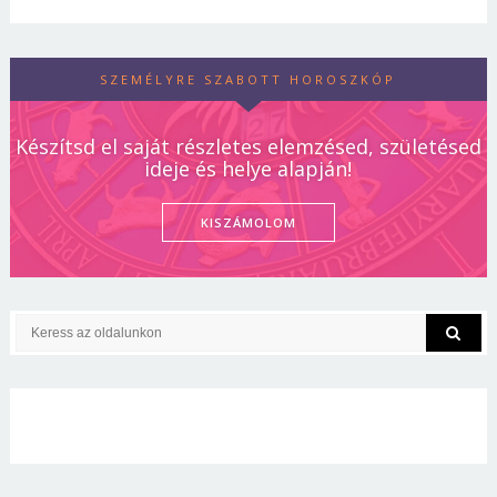
SZEMÉLYRE SZABOTT HOROSZKÓP
Készítsd el saját részletes elemzésed, születésed
ideje és helye alapján!
KISZÁMOLOM