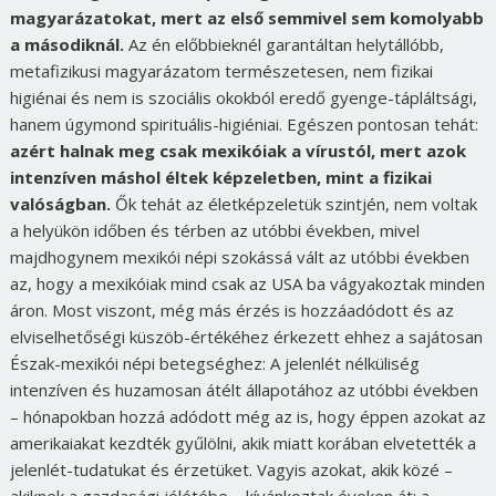
magyarázatokat, mert az első semmivel sem komolyabb
a másodiknál.
Az én előbbieknél garantáltan helytállóbb,
metafizikusi magyarázatom természetesen, nem fizikai
higiénai és nem is szociális okokból eredő gyenge-tápláltsági,
hanem úgymond spirituális-higiéniai. Egészen pontosan tehát:
azért halnak meg csak mexikóiak a vírustól, mert azok
intenzíven máshol éltek képzeletben, mint a fizikai
valóságban.
Ők tehát az életképzeletük szintjén, nem voltak
a helyükön időben és térben az utóbbi években, mivel
majdhogynem mexikói népi szokássá vált az utóbbi években
az, hogy a mexikóiak mind csak az USA ba vágyakoztak minden
áron. Most viszont, még más érzés is hozzáadódott és az
elviselhetőségi küszöb-értékéhez érkezett ehhez a sajátosan
Észak-mexikói népi betegséghez: A jelenlét nélküliség
intenzíven és huzamosan átélt állapotához az utóbbi években
– hónapokban hozzá adódott még az is, hogy éppen azokat az
amerikaiakat kezdték gyűlölni, akik miatt korában elvetették a
jelenlét-tudatukat és érzetüket. Vagyis azokat, akik közé –
akiknek a gazdasági jólétébe – kívánkoztak éveken át: a