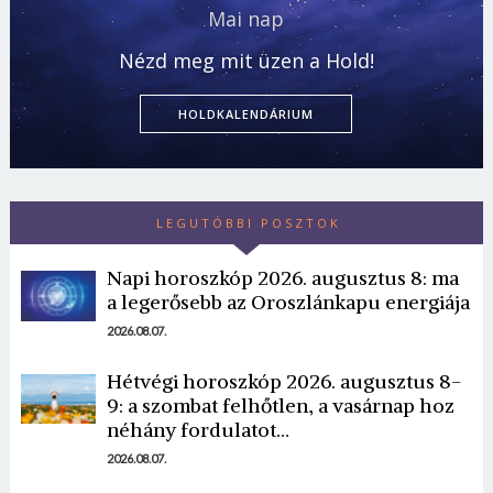
Mai nap
Nézd meg mit üzen a Hold!
HOLDKALENDÁRIUM
LEGUTÓBBI POSZTOK
Napi horoszkóp 2026. augusztus 8: ma
a legerősebb az Oroszlánkapu energiája
2026.08.07.
Hétvégi horoszkóp 2026. augusztus 8-
9: a szombat felhőtlen, a vasárnap hoz
néhány fordulatot…
2026.08.07.