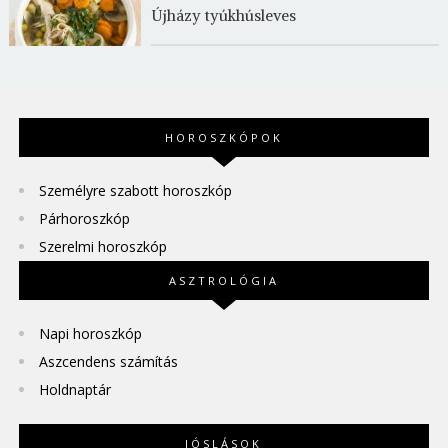
Újházy tyúkhúsleves
HOROSZKÓPOK
Személyre szabott horoszkóp
Párhoroszkóp
Szerelmi horoszkóp
ASZTROLÓGIA
Napi horoszkóp
Aszcendens számítás
Holdnaptár
JÓSLÁSOK