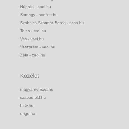
Nógrád - nool.hu
Somogy - sonline.hu
Szabolcs-Szatmár-Bereg - szon.hu
Tolna - teol.hu
Vas - vaol.hu
Veszprém - veol.hu
Zala - zaol.hu
Közélet
magyarnemzet.hu
szabadfold.hu
hirtv.hu
origo.hu