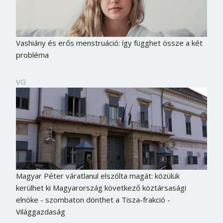
Vashiány és erős menstruáció: így függhet össze a két
probléma
VG
Magyar Péter váratlanul elszólta magát: közülük
kerülhet ki Magyarország következő köztársasági
elnöke - szombaton dönthet a Tisza-frakció -
Világgazdaság