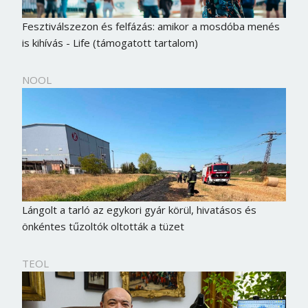
Fesztiválszezon és felfázás: amikor a mosdóba menés
is kihívás - Life (támogatott tartalom)
NOOL
Lángolt a tarló az egykori gyár körül, hivatásos és
önkéntes tűzoltók oltották a tüzet
TEOL