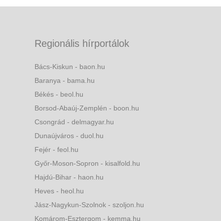
Regionális hírportálok
Bács-Kiskun - baon.hu
Baranya - bama.hu
Békés - beol.hu
Borsod-Abaúj-Zemplén - boon.hu
Csongrád - delmagyar.hu
Dunaújváros - duol.hu
Fejér - feol.hu
Győr-Moson-Sopron - kisalfold.hu
Hajdú-Bihar - haon.hu
Heves - heol.hu
Jász-Nagykun-Szolnok - szoljon.hu
Komárom-Esztergom - kemma.hu