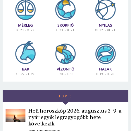
MÉRLEG
SKORPIÓ
NYILAS
IX. 23. - X. 22.
X. 23. - XI. 21.
XI. 22. - XII. 21.
BAK
VÍZÖNTŐ
HALAK
XII. 22. - I. 19.
I. 20. - II. 18.
II. 19. - III. 20.
TOP 5
Heti horoszkóp 2026. augusztus 3-9: a
nyár egyik legragyogóbb hete
következik