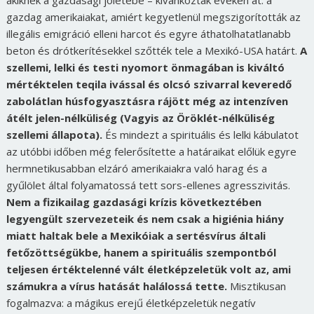
gazdag amerikaiakat, amiért kegyetlenül megszigorították az
illegális emigráció elleni harcot és egyre áthatolhatatlanabb
beton és drótkerítésekkel szőtték tele a Mexikó-USA határt.
A
szellemi, lelki és testi nyomort önmagában is kiváltó
mértéktelen teqila ivással és olcsó szivarral keveredő
zabolátlan húsfogyasztásra rájött még az intenzíven
átélt jelen-nélküliség (Vagyis az Öröklét-nélküliség
szellemi állapota).
És mindezt a spirituális és lelki kábulatot
az utóbbi időben még felerősítette a határaikat előlük egyre
hermnetikusabban elzáró amerikaiakra való harag és a
gyűlölet által folyamatossá tett sors-ellenes agresszivitás.
Nem a fizikailag gazdasági krízis következtében
legyengült szervezeteik és nem csak a higiénia hiány
miatt haltak bele a Mexikóiak a sertésvírus általi
fetőzöttségükbe, hanem a spirituális szempontból
teljesen értéktelenné vált életképzeletük volt az, ami
számukra a vírus hatását halálossá tette.
Misztikusan
fogalmazva: a mágikus erejű életképzeletük negatív