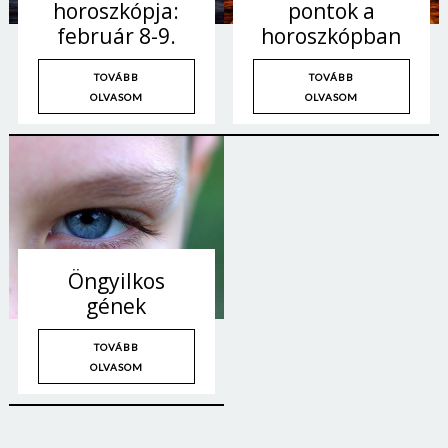
horoszkópja:
pontok a
február 8-9.
horoszkópban
TOVÁBB
TOVÁBB
OLVASOM
OLVASOM
Öngyilkos
gének
Borsonline bejelentkezés
TOVÁBB
OLVASOM
E-mail cím vagy felhasználónév