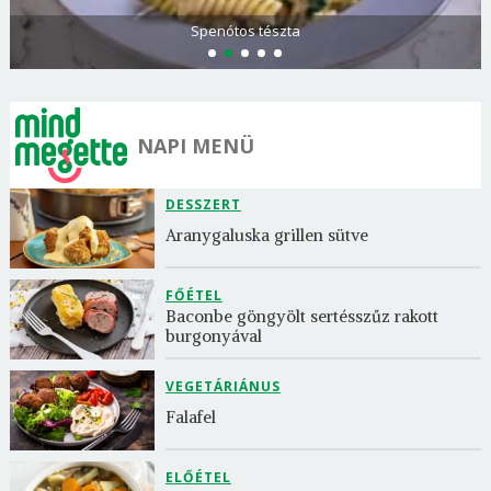
Olasz és görög paradicsomsaláta
NAPI MENÜ
DESSZERT
Aranygaluska grillen sütve
FŐÉTEL
Baconbe göngyölt sertésszűz rakott 
burgonyával
VEGETÁRIÁNUS
Falafel
ELŐÉTEL