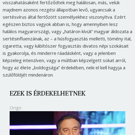
visszahatásaként fertőződtek meg halálosan, más, velük
majdnem azonos rezgési állapotban levő, ugyancsak a
sertésvírus által fertőzött személyekhez viszonyítva. Ezért
egészen biztos vagyok abban is, hogy amennyiben lesz
halálos magyarországi, vagy „határon kívüli” magyar áldozata a
sertésinfluenzának, az – a húsfogyasztás melletti, tömény ital,
cigaretta, vagy kábítószer fogyasztás divatos népi szokásait
is gyakorolja, és minderre ráadásként, vagy a jelenben
képzeleg intenzíven, vagy a múltban képzelgett sokat arról,
hogy az élete „boldogsága” érdekében, neki el kell hagyja a
szülőföldjét mindenáron.
EZEK IS ÉRDEKELHETNEK
Origo