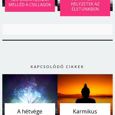
HELYZETEK AZ
MELLÉD A CSILLAGOK
ÉLETÜNKBEN
KAPCSOLÓDÓ CIKKEK
A hétvége
Karmikus