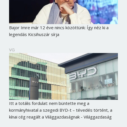
Bajor Imre már 12 éve nincs közöttünk: Így néz ki a
legendás Kicsihuszár sírja
VG
Itt a totális fordulat: nem büntette meg a
kormányhivatal a szegedi BYD-t – tévedés történt, a
kínai cég reagált a Világgazdaságnak - Világgazdaság