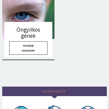
Öngyilkos
gének
TOVÁBB
OLVASOM
HOROSZKÓP