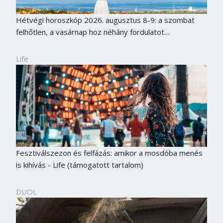
Hétvégi horoszkóp 2026. augusztus 8-9: a szombat
felhőtlen, a vasárnap hoz néhány fordulatot…
Life
Fesztiválszezon és felfázás: amikor a mosdóba menés
is kihívás - Life (támogatott tartalom)
DUOL