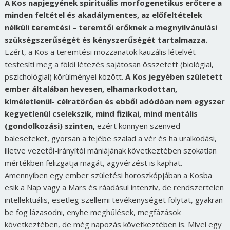
A Kos napjegyének spirituális morfogenetikus erőtere a
minden feltétel és akadálymentes, az előfeltételek
nélküli teremtési – teremtői erőknek a megnyilvánulási
szükségszerűségét és kényszerűségét tartalmazza.
Ezért, a Kos a teremtési mozzanatok kauzális lételvét
testesíti meg a földi létezés sajátosan összetett (biológiai,
pszichológiai) körülményei között.
A Kos jegyében született
ember általában hevesen, elhamarkodottan,
kíméletlenül- célratörően és ebből adódóan nem egyszer
kegyetlenül cselekszik, mind fizikai, mind mentális
(gondolkozási) szinten,
ezért könnyen szenved
baleseteket, gyorsan a fejébe szalad a vér és ha uralkodási,
illetve vezetői-irányítói mániájának következtében szokatlan
mértékben felizgatja magát, agyvérzést is kaphat.
Amennyiben egy ember születési horoszkópjában a Kosba
esik a Nap vagy a Mars és ráadásul intenzív, de rendszertelen
intellektuális, esetleg szellemi tevékenységet folytat, gyakran
be fog lázasodni, enyhe meghűlések, megfázások
következtében, de még napozás következtében is. Mivel egy