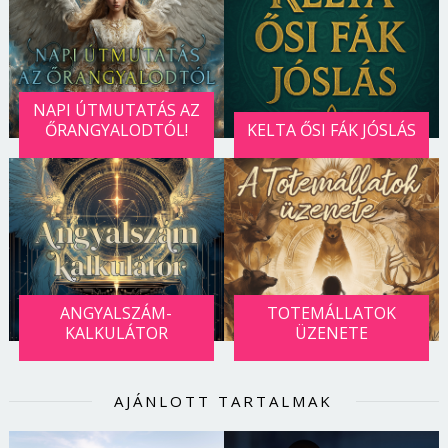
NAPI ÚTMUTATÁS AZ
ŐRANGYALODTÓL!
KELTA ŐSI FÁK JÓSLÁS
ANGYALSZÁM-
TOTEMÁLLATOK
KALKULÁTOR
ÜZENETE
Borsonline bejelentkezés
E-mail cím vagy felhasználónév
AJÁNLOTT TARTALMAK