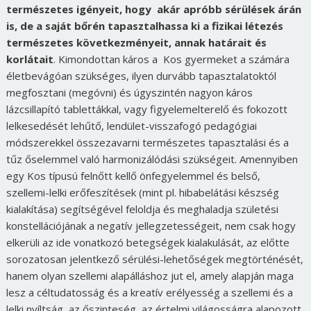
természetes igényeit, hogy akár apróbb sérülések árán
is, de a saját bőrén tapasztalhassa ki a fizikai létezés
természetes következményeit, annak határait és
korlátait
. Kimondottan káros a Kos gyermeket a számára
életbevágóan szükséges, ilyen durvább tapasztalatoktól
megfosztani (megóvni) és úgyszintén nagyon káros
lázcsillapító tablettákkal, vagy figyelemelterelő és fokozott
lelkesedését lehűtő, lendület-visszafogó pedagógiai
módszerekkel összezavarni természetes tapasztalási és a
tűz őselemmel való harmonizálódási szükségeit. Amennyiben
egy Kos típusú felnőtt kellő önfegyelemmel és belső,
szellemi-lelki erőfeszítések (mint pl. hibabelátási készség
kialakítása) segítségével feloldja és meghaladja születési
konstellációjának a negatív jellegzetességeit, nem csak hogy
elkerüli az ide vonatkozó betegségek kialakulását, az előtte
sorozatosan jelentkező sérülési-lehetőségek megtörténését,
hanem olyan szellemi alapálláshoz jut el, amely alapján maga
lesz a céltudatosság és a kreatív erélyesség a szellemi és a
lelki nyíltság, az őszinteség, az értelmi világosságra alapozott