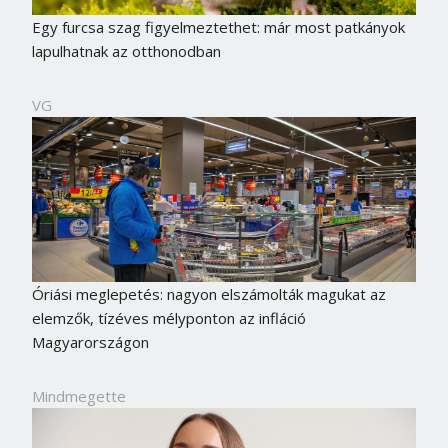
Egy furcsa szag figyelmeztethet: már most patkányok
lapulhatnak az otthonodban
VG
Óriási meglepetés: nagyon elszámolták magukat az
elemzők, tízéves mélyponton az infláció
Magyarországon
Mindmegette