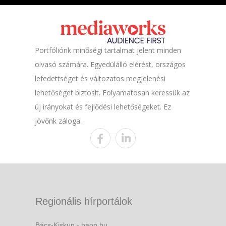
Portfóliónk minőségi tartalmat jelent minden
olvasó számára. Egyedülálló elérést, országos
lefedettséget és változatos megjelenési
lehetőséget biztosít. Folyamatosan keressük az
új irányokat és fejlődési lehetőségeket. Ez
jövőnk záloga.
Regionális hírportálok
Bács-Kiskun - baon.hu