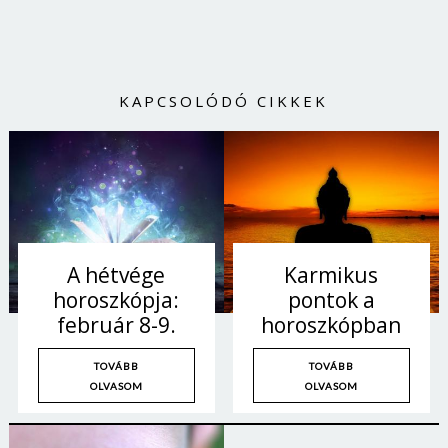
KAPCSOLÓDÓ CIKKEK
A hétvége
Karmikus
horoszkópja:
pontok a
február 8-9.
horoszkópban
TOVÁBB
TOVÁBB
OLVASOM
OLVASOM