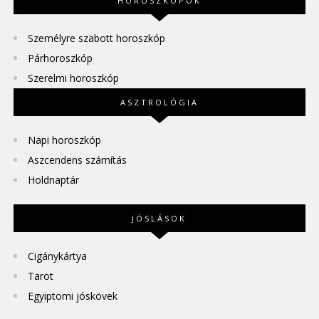
HOROSZKÓPOK
Személyre szabott horoszkóp
Párhoroszkóp
Szerelmi horoszkóp
ASZTROLÓGIA
Napi horoszkóp
Aszcendens számítás
Holdnaptár
JÓSLÁSOK
Cigánykártya
Tarot
Egyiptomi jóskövek