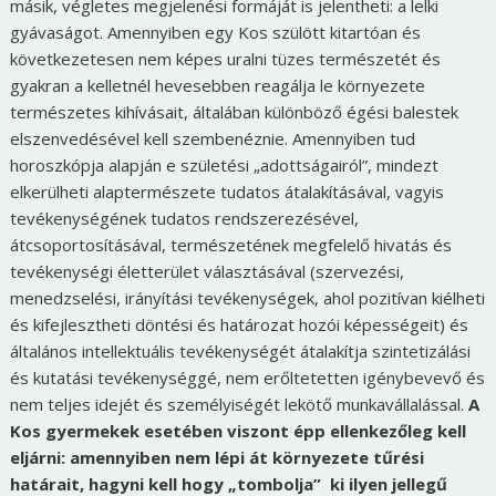
másik, végletes megjelenési formáját is jelentheti: a lelki
gyávaságot. Amennyiben egy Kos szülött kitartóan és
következetesen nem képes uralni tüzes természetét és
gyakran a kelletnél hevesebben reagálja le környezete
természetes kihívásait, általában különböző égési balestek
elszenvedésével kell szembenéznie. Amennyiben tud
horoszkópja alapján e születési „adottságairól”, mindezt
elkerülheti alaptermészete tudatos átalakításával, vagyis
tevékenységének tudatos rendszerezésével,
átcsoportosításával, természetének megfelelő hivatás és
tevékenységi életterület választásával (szervezési,
menedzselési, irányítási tevékenységek, ahol pozitívan kiélheti
és kifejlesztheti döntési és határozat hozói képességeit) és
általános intellektuális tevékenységét átalakítja szintetizálási
és kutatási tevékenységgé, nem erőltetetten igénybevevő és
nem teljes idejét és személyiségét lekötő munkavállalással.
A
Kos gyermekek esetében viszont épp ellenkezőleg kell
eljárni: amennyiben nem lépi át környezete tűrési
határait, hagyni kell hogy „tombolja” ki ilyen jellegű