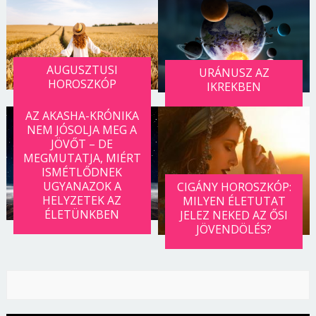
Jelszó
AUGUSZTUSI
URÁNUSZ AZ
Mégse
Bejelentkezés
HOROSZKÓP
IKREKBEN
AZ AKASHA-KRÓNIKA
NEM JÓSOLJA MEG A
JÖVŐT – DE
MEGMUTATJA, MIÉRT
ISMÉTLŐDNEK
UGYANAZOK A
CIGÁNY HOROSZKÓP:
HELYZETEK AZ
MILYEN ÉLETUTAT
ÉLETÜNKBEN
JELEZ NEKED AZ ŐSI
JÖVENDÖLÉS?