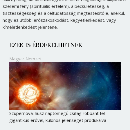
szellemi fény (spirituális értelem), a becsületesség, a
tisztességesség és a céltudatosság megtestesítője, anélkül,
hogy ez utóbbi erőszakoskodást, kegyetlenkedést, vagy
kíméletlenkedést jelentene.
EZEK IS ÉRDEKELHETNEK
Magyar Nemzet
Szupernóva: húsz naptömegű csillag robbant fel
gigantikus erővel, különös jelenséget produkálva