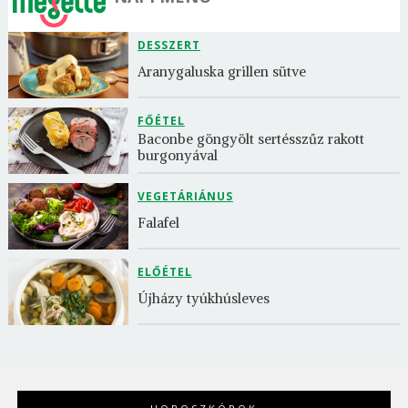
DESSZERT
Aranygaluska grillen sütve
FŐÉTEL
Baconbe göngyölt sertésszűz rakott 
burgonyával
VEGETÁRIÁNUS
Falafel
ELŐÉTEL
Újházy tyúkhúsleves