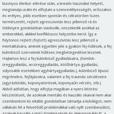
bizonyos életkor elérése után, a kreatív használat helyett,
megtanulja uralni és elfojtani a szenvedélyességét, erőszakos
és erélyes, jobb esetben spontán és célratörően tüzes
természetét, rejtett agresszivitás lesz jellemző rá és
többnyire gondolatban viaskodik, veszekedik azokkal az
emberekkel, akikkel konfliktusos helyzetbe kerül. Így a
folytonos rejtett (fojtott) agresszivitás lesz jellemző a
mentalitására, aminek egyetlen jele a gyakori fej-hűlések, a fej
különböző szerveinek hűléses megbetegedései lesznek.
Hajlamos lesz a fej különböző gyulladásaira, (homlok-
üreggyulladás, arcüreggyulladás, kötőhártya-gyulladás,
súlyosabb esetekben agyhártyagyulladás.), különböző típusú
migrénekre, fejfájásokra, valamint a fej traumás sérüléseire
(agyrázkódás, koponyatörések, koponyaűri vérzés, stb.)
Abból adódóan, hogy elfojtja magában a nyers kitörési
késztetéseit, de azoknak mentális és kauzális okaival nem akar
szembenézni és inkább gondolatban támadja a külvilágot, nem
vállalván fel a felvetődő problémákkal való nyílt szembesülést,
azoknak kauzális szintű értelmezését és dekonspirálását, a