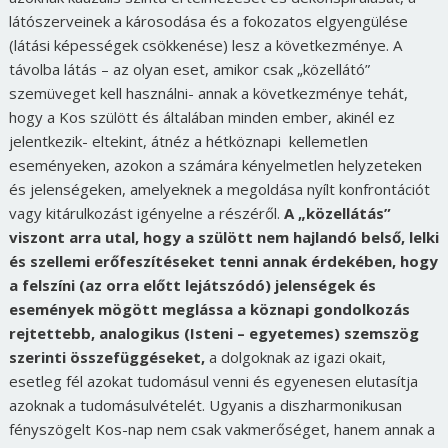
látószerveinek a károsodása és a fokozatos elgyengülése
(látási képességek csökkenése) lesz a következménye. A
távolba látás – az olyan eset, amikor csak „közellátó”
szemüveget kell használni- annak a következménye tehát,
hogy a Kos szülött és általában minden ember, akinél ez
jelentkezik- eltekint, átnéz a hétköznapi kellemetlen
eseményeken, azokon a számára kényelmetlen helyzeteken
és jelenségeken, amelyeknek a megoldása nyílt konfrontációt
vagy kitárulkozást igényelne a részéről.
A „közellátás”
viszont arra utal, hogy a szülött nem hajlandó belső, lelki
és szellemi erőfeszítéseket tenni annak érdekében, hogy
a felszíni (az orra előtt lejátszódó) jelenségek és
események mögött meglássa a köznapi gondolkozás
rejtettebb, analogikus (Isteni – egyetemes) szemszög
szerinti összefüggéseket,
a dolgoknak az igazi okait,
esetleg fél azokat tudomásul venni és egyenesen elutasítja
azoknak a tudomásulvételét. Ugyanis a diszharmonikusan
fényszögelt Kos-nap nem csak vakmerőséget, hanem annak a