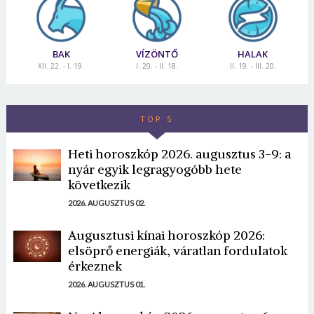
BAK
VÍZÖNTŐ
HALAK
XII. 22. - I. 19.
I. 20. - II. 18.
II. 19. - III. 20.
TOP 5
Heti horoszkóp 2026. augusztus 3-9: a
nyár egyik legragyogóbb hete
következik
2026. AUGUSZTUS 02.
Augusztusi kínai horoszkóp 2026:
elsöprő energiák, váratlan fordulatok
érkeznek
2026. AUGUSZTUS 01.