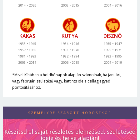
2014
2026
2003
2015
2004
2016
KAKAS
KUTYA
DISZNÓ
1933
1945
1934
1946
1935
1947
1957
1969
1958
1970
1959
1971
1981
1993
1982
1994
1983
1995
2005
2017
2006
2018
2007
2019
*Mivel Kínában a holdhónapok alapján számolnak, ha januári,
vagy februári születésű vagy, kattints ide a csillagjegyed
pontosításához.
SZEMÉLYRE SZABOTT HOROSZKÓP
Készítsd el saját részletes elemzésed, születésed
ideje és helye alapján!