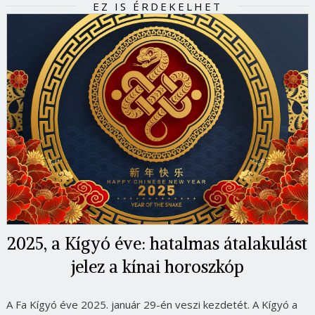
EZ IS ÉRDEKELHET
2025, a Kígyó éve: hatalmas átalakulást
jelez a kínai horoszkóp
A Fa Kígyó éve 2025. január 29-én veszi kezdetét. A Kígyó a