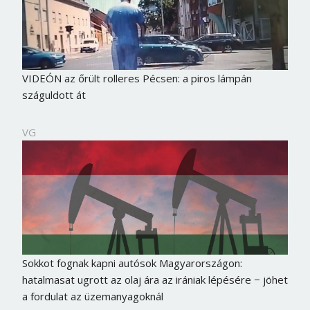
VIDEÓN az őrült rolleres Pécsen: a piros lámpán
száguldott át
VG
Sokkot fognak kapni autósok Magyarországon:
hatalmasat ugrott az olaj ára az irániak lépésére − jöhet
a fordulat az üzemanyagoknál