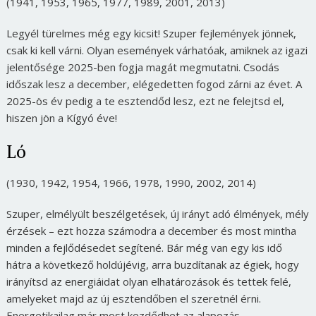
(1941, 1953, 1965, 1977, 1989, 2001, 2013)
Legyél türelmes még egy kicsit! Szuper fejlemények jönnek,
csak ki kell várni. Olyan események várhatóak, amiknek az igazi
jelentősége 2025-ben fogja magát megmutatni. Csodás
időszak lesz a december, elégedetten fogod zárni az évet. A
2025-ös év pedig a te esztendőd lesz, ezt ne felejtsd el,
hiszen jön a Kígyó éve!
Ló
(1930, 1942, 1954, 1966, 1978, 1990, 2002, 2014)
Szuper, elmélyült beszélgetések, új irányt adó élmények, mély
érzések – ezt hozza számodra a december és most mintha
minden a fejlődésedet segítené. Bár még van egy kis idő
hátra a következő holdújévig, arra buzdítanak az égiek, hogy
irányítsd az energiáidat olyan elhatározások és tettek felé,
amelyeket majd az új esztendőben el szeretnél érni.
Energetikailag már most kezdődhet az alapozás…