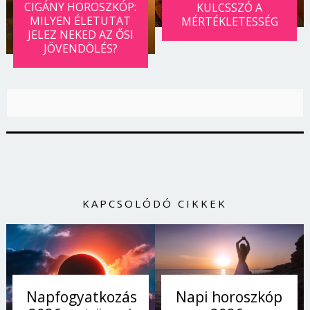
CIGÁNY HOROSZKÓP:
KULCSSZÓ A
MILYEN ÉLETUTAT
MÉRTÉKLETESSÉG
JELEZ NEKED AZ ŐSI
JÖVENDÖLÉS?
KAPCSOLÓDÓ CIKKEK
Napi horoszkóp
Napfogyatkozás