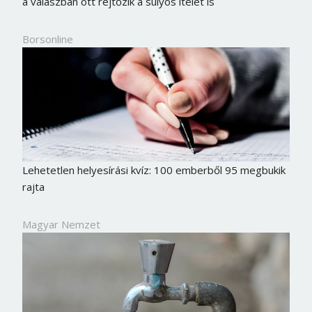
a válaszban ott rejtőzik a súlyos ítélet is
Borsonline
Lehetetlen helyesírási kvíz: 100 emberből 95 megbukik
rajta
Magyar Nemzet