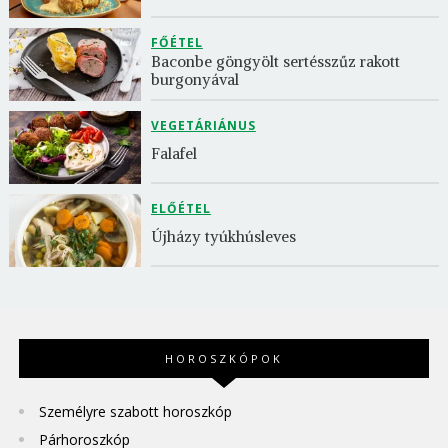
FŐÉTEL
Baconbe göngyölt sertésszűz rakott 
burgonyával
VEGETÁRIÁNUS
Falafel
ELŐÉTEL
Újházy tyúkhúsleves
HOROSZKÓPOK
Személyre szabott horoszkóp
Párhoroszkóp