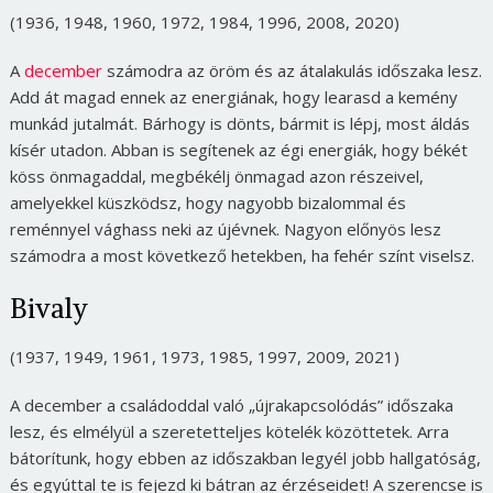
(1936, 1948, 1960, 1972, 1984, 1996, 2008, 2020)
A
december
számodra az öröm és az átalakulás időszaka lesz.
Add át magad ennek az energiának, hogy learasd a kemény
munkád jutalmát. Bárhogy is dönts, bármit is lépj, most áldás
kísér utadon. Abban is segítenek az égi energiák, hogy békét
köss önmagaddal, megbékélj önmagad azon részeivel,
amelyekkel küszködsz, hogy nagyobb bizalommal és
reménnyel vághass neki az újévnek. Nagyon előnyös lesz
számodra a most következő hetekben, ha fehér színt viselsz.
Bivaly
(1937, 1949, 1961, 1973, 1985, 1997, 2009, 2021)
A december a családoddal való „újrakapcsolódás” időszaka
lesz, és elmélyül a szeretetteljes kötelék közöttetek. Arra
bátorítunk, hogy ebben az időszakban legyél jobb hallgatóság,
és egyúttal te is fejezd ki bátran az érzéseidet! A szerencse is