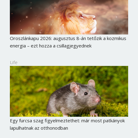
Oroszlánkapu 2026: augusztus 8-án tetőzik a kozmikus
energia – ezt hozza a csillagjegyednek
Life
Borsonline bejelentkezés
E-mail cím vagy felhasználónév
Egy furcsa szag figyelmeztethet: már most patkányok
lapulhatnak az otthonodban