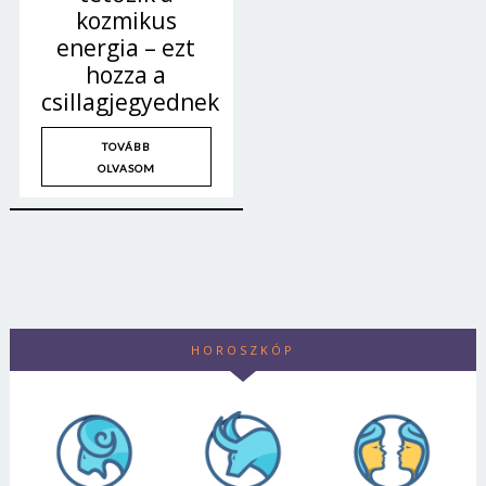
kozmikus
energia – ezt
hozza a
csillagjegyednek
TOVÁBB
OLVASOM
HOROSZKÓP