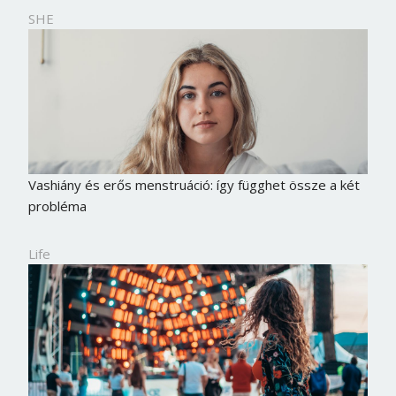
Jelszó
SHE
Mégse
Bejelentkezés
Vashiány és erős menstruáció: így függhet össze a két
probléma
Life