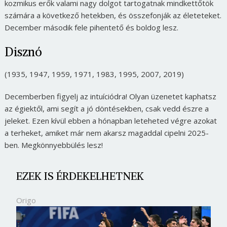
kozmikus erők valami nagy dolgot tartogatnak mindkettőtök
számára a következő hetekben, és összefonják az életeteket.
December második fele pihentető és boldog lesz.
Disznó
(1935, 1947, 1959, 1971, 1983, 1995, 2007, 2019)
Decemberben figyelj az intuíciódra! Olyan üzenetet kaphatsz
az égiektől, ami segít a jó döntésekben, csak vedd észre a
jeleket. Ezen kívül ebben a hónapban leteheted végre azokat
a terheket, amiket már nem akarsz magaddal cipelni 2025-
ben. Megkönnyebbülés lesz!
EZEK IS ÉRDEKELHETNEK
Origo