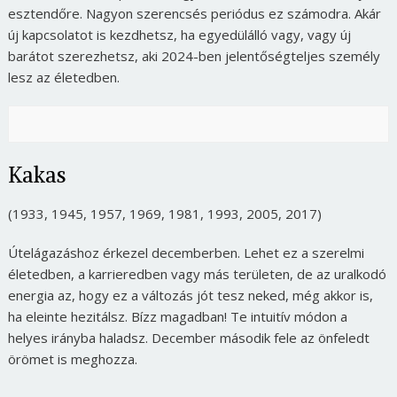
esztendőre. Nagyon szerencsés periódus ez számodra. Akár
új kapcsolatot is kezdhetsz, ha egyedülálló vagy, vagy új
barátot szerezhetsz, aki 2024-ben jelentőségteljes személy
lesz az életedben.
Kakas
(1933, 1945, 1957, 1969, 1981, 1993, 2005, 2017)
Útelágazáshoz érkezel decemberben. Lehet ez a szerelmi
életedben, a karrieredben vagy más területen, de az uralkodó
energia az, hogy ez a változás jót tesz neked, még akkor is,
ha eleinte hezitálsz. Bízz magadban! Te intuitív módon a
helyes irányba haladsz. December második fele az önfeledt
örömet is meghozza.