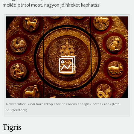
melléd pártol most, nagyon jó híreket kaphatsz.
A decemberi kínai horoszkóp szerint csodás energiák hatnak ránk (fotó:
Shutterstock)
Tigris