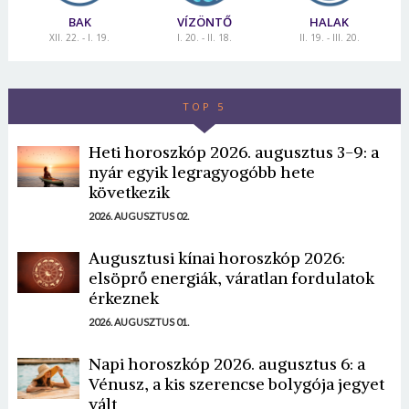
BAK
VÍZÖNTŐ
HALAK
XII. 22. - I. 19.
I. 20. - II. 18.
II. 19. - III. 20.
TOP 5
Heti horoszkóp 2026. augusztus 3-9: a
nyár egyik legragyogóbb hete
következik
2026. AUGUSZTUS 02.
Augusztusi kínai horoszkóp 2026:
elsöprő energiák, váratlan fordulatok
érkeznek
2026. AUGUSZTUS 01.
Napi horoszkóp 2026. augusztus 6: a
Vénusz, a kis szerencse bolygója jegyet
vált