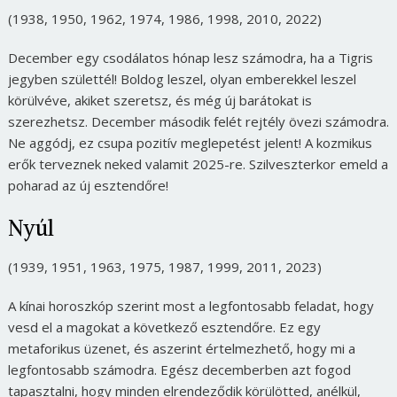
(1938, 1950, 1962, 1974, 1986, 1998, 2010, 2022)
December egy csodálatos hónap lesz számodra, ha a Tigris
jegyben születtél! Boldog leszel, olyan emberekkel leszel
körülvéve, akiket szeretsz, és még új barátokat is
szerezhetsz. December második felét rejtély övezi számodra.
Ne aggódj, ez csupa pozitív meglepetést jelent! A kozmikus
erők terveznek neked valamit 2025-re. Szilveszterkor emeld a
poharad az új esztendőre!
Nyúl
(1939, 1951, 1963, 1975, 1987, 1999, 2011, 2023)
A kínai horoszkóp szerint most a legfontosabb feladat, hogy
vesd el a magokat a következő esztendőre. Ez egy
metaforikus üzenet, és aszerint értelmezhető, hogy mi a
legfontosabb számodra. Egész decemberben azt fogod
tapasztalni, hogy minden elrendeződik körülötted, anélkül,