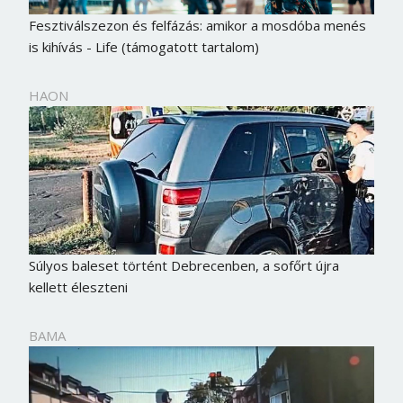
Fesztiválszezon és felfázás: amikor a mosdóba menés
is kihívás - Life (támogatott tartalom)
HAON
Súlyos baleset történt Debrecenben, a sofőrt újra
kellett éleszteni
BAMA