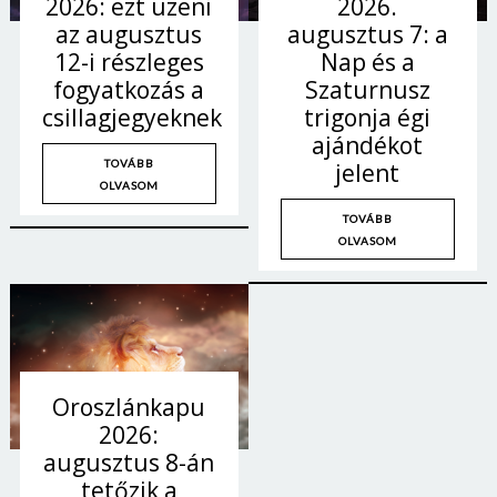
2026.
2026: ezt üzeni
augusztus 7: a
az augusztus
Nap és a
12-i részleges
Szaturnusz
fogyatkozás a
trigonja égi
csillagjegyeknek
ajándékot
TOVÁBB
jelent
OLVASOM
TOVÁBB
OLVASOM
Oroszlánkapu
2026:
augusztus 8-án
tetőzik a