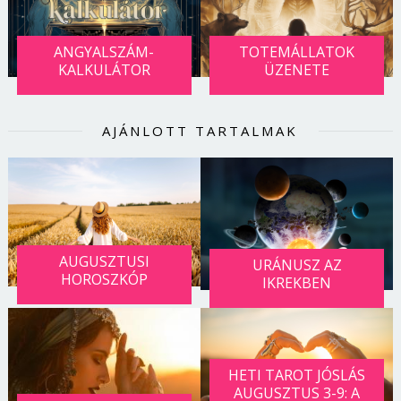
ANGYALSZÁM-
TOTEMÁLLATOK
KALKULÁTOR
ÜZENETE
AJÁNLOTT TARTALMAK
AUGUSZTUSI
URÁNUSZ AZ
HOROSZKÓP
IKREKBEN
HETI TAROT JÓSLÁS
AUGUSZTUS 3-9: A