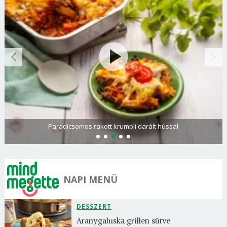
Paradicsomos rakott krumpli darált hússal
NAPI MENÜ
DESSZERT
Aranygaluska grillen sütve