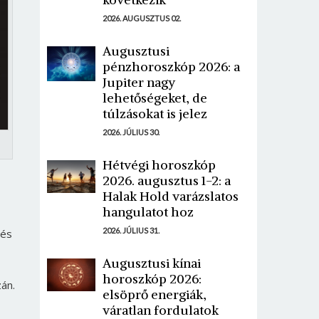
2026. AUGUSZTUS 02.
Augusztusi
pénzhoroszkóp 2026: a
Jupiter nagy
lehetőségeket, de
túlzásokat is jelez
2026. JÚLIUS 30.
Hétvégi horoszkóp
2026. augusztus 1-2: a
Halak Hold varázslatos
hangulatot hoz
2026. JÚLIUS 31.
 és
Augusztusi kínai
horoszkóp 2026:
zán.
elsöprő energiák,
váratlan fordulatok