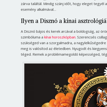
zárva találtál. Mindig szánj időt, hogy eleget tegy
esemény alkalmával…
Ilyen a Disznó a kínai asztrológi
A Disznó bájos és kerek arcával a boldogság, az örö
szimbóluma a
kínai horoszkópban
. Szerencsés csilla
szükséged van a szorgalmadra, a nagylelkűségedre i
meg is valósítod az életedben. Nyugodt és kiegye
téged. Remek a problémamegoldó képességed, tége