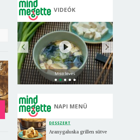
VIDEÓK
Citromos palacsinta
NAPI MENÜ
DESSZERT
Aranygaluska grillen sütve