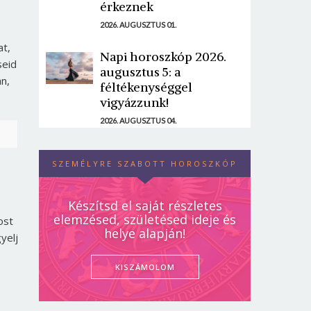
érkeznek
2026. AUGUSZTUS 01.
at,
Napi horoszkóp 2026.
seid
augusztus 5: a
n,
féltékenységgel
vigyázzunk!
2026. AUGUSZTUS 04.
SZEMÉLYRE SZABOTT HOROSZKÓP
Készítsd el saját részletes
elemzésed, születésed ideje és
ost
helye alapján!
yelj
KISZÁMOLOM