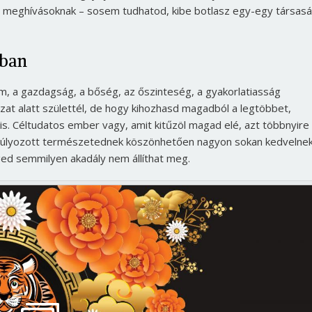
él a meghívásoknak – sosem tudhatod, kibe botlasz egy-egy társasá
ában
m, a gazdagság, a bőség, az őszinteség, a gyakorlatiasság
gzat alatt születtél, de hogy kihozhasd magadból a legtöbbet,
s. Céltudatos ember vagy, amit kitűzöl magad elé, azt többnyire
nsúlyozott természetednek köszönhetően nagyon sokan kedvelne
d semmilyen akadály nem állíthat meg.