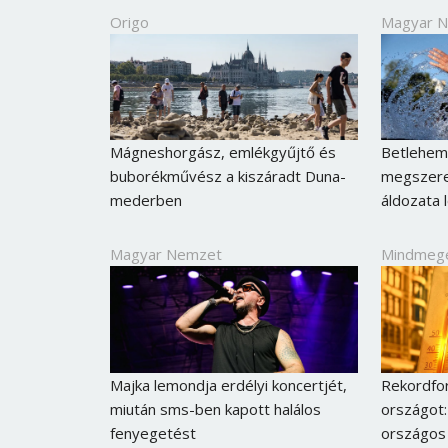
Origo
Magyar 
Mágneshorgász, emlékgyűjtő és
Betlehem
buborékművész a kiszáradt Duna-
megszere
mederben
áldozata l
Magyar Nemzet
Mindmeg
Majka lemondja erdélyi koncertjét,
Rekordfor
miután sms-ben kapott halálos
országot:
fenyegetést
országos 