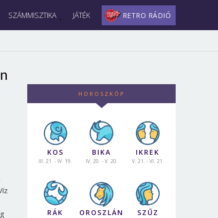
SZÁMMISZTIKA
JÁTÉK
RETRO RÁDIÓ
en
HOROSZKÓP
KOS
BIKA
IKREK
III. 21. - IV. 19.
IV. 20. - V. 20.
V. 21. - VI. 21.
i
Víz
RÁK
OROSZLÁN
SZŰZ
ig