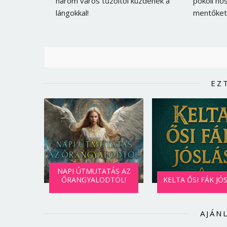
három város tűzoltói küzdenek a
pokoli hős
lángokkal!
mentőket
EZ
NAPI ÚTMUTATÁS AZ
ŐRANGYALODTÓL!
KELTA ŐSI FÁK JÓ
AJÁN