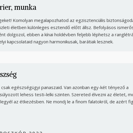
rier, munka
égeket! Komolyan megalapozhatod az egzisztenciális biztonságod
 üzleti életben különleges esztendő előtt állsz. Befolyásos ismerő
t dolgozol, ebben a kínai holdévben feljebb léphetsz a ranglétrá
elyi kapcsolataid nagyon harmonikusak, barátiak lesznek.
szség
ak csak egészségügyi panaszaid. Van azonban egy-két tényező a
súlyozott lehess testi-lelki szinten. Szereted élvezni az életet, m
egyél az étkezésben. Ne mondj le a finom falatokról, de azért fig