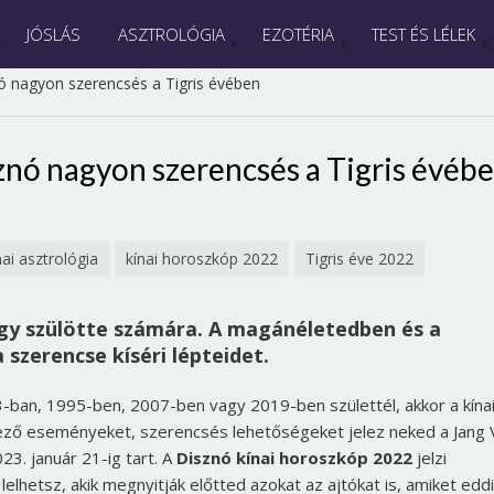
JÓSLÁS
ASZTROLÓGIA
EZOTÉRIA
TEST ÉS LÉLEK
ó nagyon szerencsés a Tigris évében
znó nagyon szerencsés a Tigris évéb
nai asztrológia
kínai horoszkóp 2022
Tigris éve 2022
jegy szülötte számára. A magánéletedben és a
 szerencse kíséri lépteidet.
an, 1995-ben, 2007-ben vagy 2019-ben születtél, akkor a kína
vező eseményeket, szerencsés lehetőségeket jelez neked a Jang 
23. január 21-ig tart. A
Disznó kínai horoszkóp 2022
jelzi
lhetsz, akik megnyitják előtted azokat az ajtókat is, amiket edd