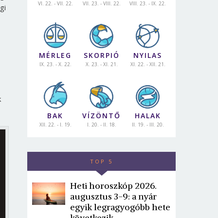
VI. 22. - VII. 22.
VII. 23. - VIII. 22.
VIII. 23. - IX. 22.
gi
MÉRLEG
SKORPIÓ
NYILAS
IX. 23. - X. 22.
X. 23. - XI. 21.
XI. 22. - XII. 21.
k
BAK
VÍZÖNTŐ
HALAK
XII. 22. - I. 19.
I. 20. - II. 18.
II. 19. - III. 20.
TOP 5
Heti horoszkóp 2026.
augusztus 3-9: a nyár
egyik legragyogóbb hete
következik