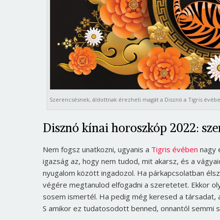
Szerencsésnek, áldottnak érezheti magát a Disznó a Tigris évébe
Disznó kínai horoszkóp 2022: sze
Nem fogsz unatkozni, ugyanis a
Tigris évében
nagy e
igazság az, hogy nem tudod, mit akarsz, és a vágya
nyugalom között ingadozol. Ha párkapcsolatban élsz,
végére megtanulod elfogadni a szeretetet. Ekkor ol
sosem ismertél. Ha pedig még keresed a társadat, akk
S amikor ez tudatosodott benned, onnantól semmi s