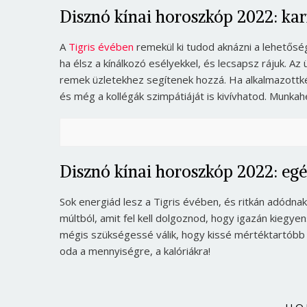
Disznó kínai horoszkóp 2022: kar
A
Tigris évében
remekül ki tudod aknázni a lehetős
ha élsz a kínálkozó esélyekkel, és lecsapsz rájuk. Az
remek üzletekhez segítenek hozzá. Ha alkalmazottkén
és még a kollégák szimpátiáját is kivívhatod. Munkah
Disznó kínai horoszkóp 2022: egé
Sok energiád lesz a Tigris évében, és ritkán adódn
múltból, amit fel kell dolgoznod, hogy igazán kiegyen
mégis szükségessé válik, hogy kissé mértéktartóbb l
oda a mennyiségre, a kalóriákra!