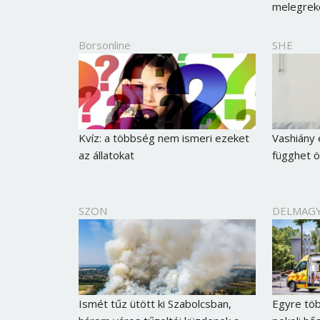
melegreko
Borsonline
SHE
Kvíz: a többség nem ismeri ezeket
Vashiány 
az állatokat
függhet ö
SZON
DELMAG
Ismét tűz ütött ki Szabolcsban,
Egyre töb