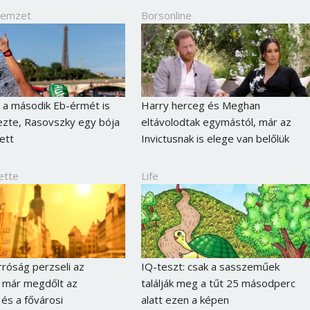
Jelszó
Nemzet
Borsonline
Mégse
Bejelentkezés
 a második Eb-érmét is
Harry herceg és Meghan
zte, Rasovszky egy bója
eltávolodtak egymástól, már az
ett
Invictusnak is elege van belőlük
ette
Life
róság perzseli az
IQ-teszt: csak a sasszeműek
 már megdőlt az
találják meg a tűt 25 másodperc
és a fővárosi
alatt ezen a képen