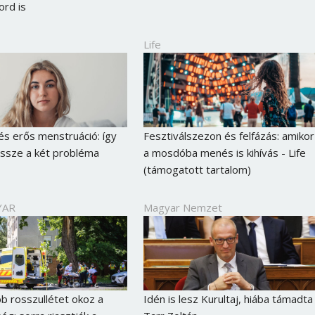
rd is
Life
és erős menstruáció: így
Fesztiválszezon és felfázás: amikor
ssze a két probléma
a mosdóba menés is kihívás - Life
(támogatott tartalom)
YAR
Magyar Nemzet
b rosszullétet okoz a
Idén is lesz Kurultaj, hiába támadta