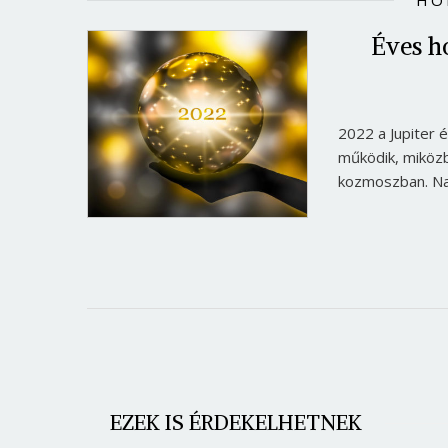
HO
Éves ho
2022 a Jupiter é
működik, miközb
kozmoszban. Nag
EZEK IS ÉRDEKELHETNEK