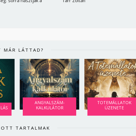
ég: sorra riasztják a
Tarr Zoltán
T MÁR LÁTTAD?
ANGYALSZÁM-
TOTEMÁLLATOK
SLÁS
KALKULÁTOR
ÜZENETE
LOTT TARTALMAK