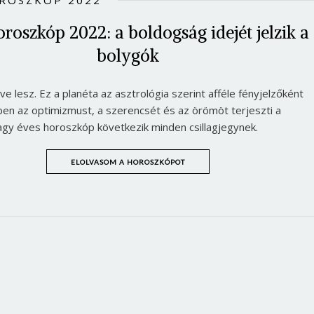
ROSZKÓP 2022
roszkóp 2022: a boldogság idejét jelzik a
bolygók
ve lesz. Ez a planéta az asztrológia szerint afféle fényjelzőként
en az optimizmust, a szerencsét és az örömöt terjeszti a
y éves horoszkóp következik minden csillagjegynek.
ELOLVASOM A HOROSZKÓPOT
Borsonline bejelentkezés
E-mail cím vagy felhasználónév