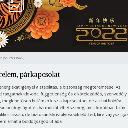
n (Shutterstock)
relem, párkapcsolat
nergiákat igényel a stabilitás, a biztonság megteremtése. Az
id rángatnak ide-oda: függetlenség és elköteleződés, szenvedély
 meglehetősen hullámzó lesz a kapcsolatod, de a kínai holdév
yan boldogságot és harmóniát élhetsz meg, amit korábban talán
or lassan, de biztosan kikristályosodik előtted, kire vágysz iga
em állhat a boldogságod útjába.