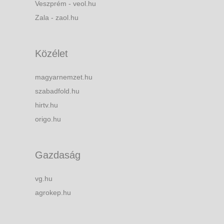
Veszprém - veol.hu
Zala - zaol.hu
Közélet
magyarnemzet.hu
szabadfold.hu
hirtv.hu
origo.hu
Gazdaság
vg.hu
agrokep.hu