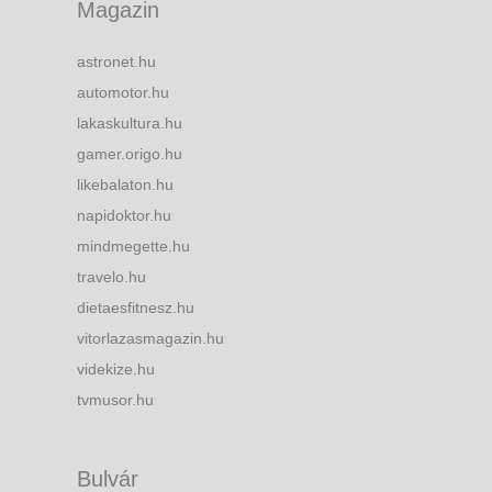
Magazin
astronet.hu
automotor.hu
lakaskultura.hu
gamer.origo.hu
likebalaton.hu
napidoktor.hu
mindmegette.hu
travelo.hu
dietaesfitnesz.hu
vitorlazasmagazin.hu
videkize.hu
tvmusor.hu
Bulvár