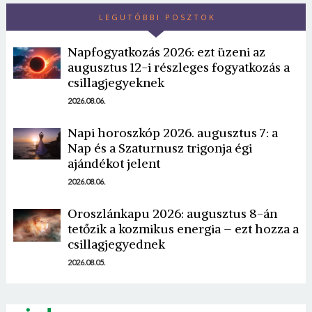
LEGUTÓBBI POSZTOK
Napfogyatkozás 2026: ezt üzeni az
augusztus 12-i részleges fogyatkozás a
csillagjegyeknek
2026.08.06.
Borsonline bejelentkezés
Napi horoszkóp 2026. augusztus 7: a
Nap és a Szaturnusz trigonja égi
ajándékot jelent
E-mail cím vagy felhasználónév
2026.08.06.
Oroszlánkapu 2026: augusztus 8-án
Jelszó
tetőzik a kozmikus energia – ezt hozza a
csillagjegyednek
2026.08.05.
Mégse
Bejelentkezés