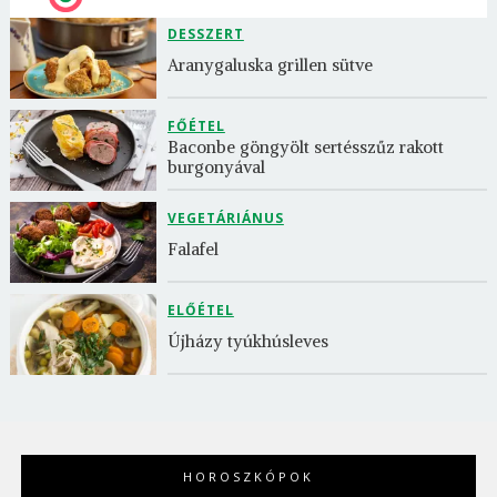
DESSZERT
Aranygaluska grillen sütve
FŐÉTEL
Baconbe göngyölt sertésszűz rakott 
burgonyával
VEGETÁRIÁNUS
Falafel
ELŐÉTEL
Újházy tyúkhúsleves
HOROSZKÓPOK