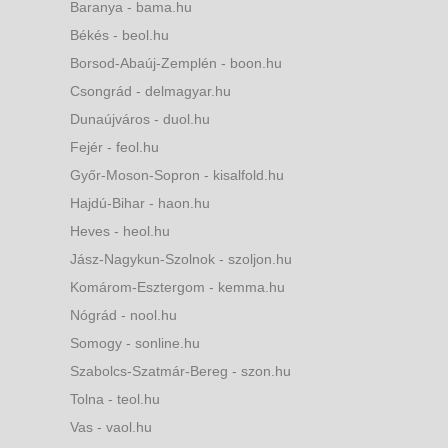
Baranya - bama.hu
Békés - beol.hu
Borsod-Abaúj-Zemplén - boon.hu
Csongrád - delmagyar.hu
Dunaújváros - duol.hu
Fejér - feol.hu
Győr-Moson-Sopron - kisalfold.hu
Hajdú-Bihar - haon.hu
Heves - heol.hu
Jász-Nagykun-Szolnok - szoljon.hu
Komárom-Esztergom - kemma.hu
Nógrád - nool.hu
Somogy - sonline.hu
Szabolcs-Szatmár-Bereg - szon.hu
Tolna - teol.hu
Vas - vaol.hu