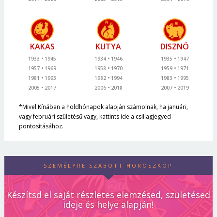
KAKAS
KUTYA
DISZNÓ
1933
1945
1934
1946
1935
1947
1957
1969
1958
1970
1959
1971
1981
1993
1982
1994
1983
1995
2005
2017
2006
2018
2007
2019
*Mivel Kínában a holdhónapok alapján számolnak, ha januári,
vagy februári születésű vagy, kattints ide a csillagjegyed
pontosításához.
SZEMÉLYRE SZABOTT HOROSZKÓP
Készítsd el saját részletes elemzésed, születésed
ideje és helye alapján!