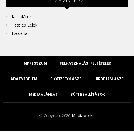
SZÁMMISZTIKA
Kalkulátor
Test és Lélek
Ezotéria
IMPRESSZUM
FELHASZNÁLÁSI FELTÉTELEK
ADATVÉDELEM
ELŐFIZETŐI ÁSZF
HIRDETÉSI ÁSZF
MÉDIAAJÁNLAT
SÜTI BEÁLLÍTÁSOK
© Copyright 2026.
Mediaworks