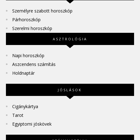
Személyre szabott horoszkóp
Párhoroszkóp
Szerelmi horoszkóp
ASZTROLÓGIA
Napi horoszkóp
Aszcendens számítás
Holdnaptár
JÓSLÁSOK
Cigánykártya
Tarot
Egyiptomi jóskövek