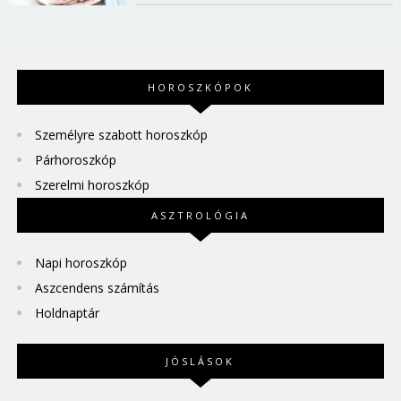
HOROSZKÓPOK
Személyre szabott horoszkóp
Párhoroszkóp
Szerelmi horoszkóp
ASZTROLÓGIA
Napi horoszkóp
Aszcendens számítás
Holdnaptár
JÓSLÁSOK