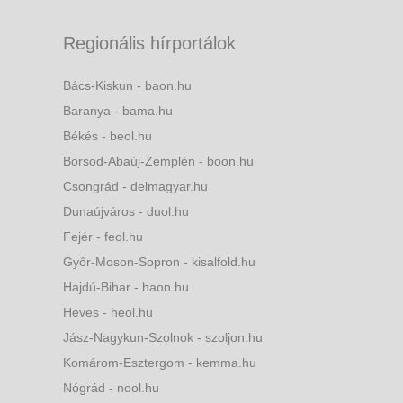
Regionális hírportálok
Bács-Kiskun - baon.hu
Baranya - bama.hu
Békés - beol.hu
Borsod-Abaúj-Zemplén - boon.hu
Csongrád - delmagyar.hu
Dunaújváros - duol.hu
Fejér - feol.hu
Győr-Moson-Sopron - kisalfold.hu
Hajdú-Bihar - haon.hu
Heves - heol.hu
Jász-Nagykun-Szolnok - szoljon.hu
Komárom-Esztergom - kemma.hu
Nógrád - nool.hu