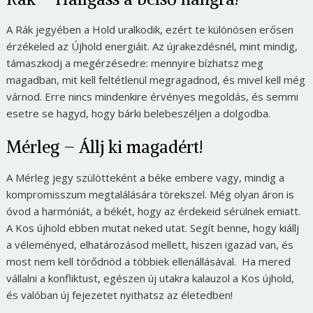
A Rák jegyében a Hold uralkodik, ezért te különösen erősen
érzékeled az Újhold energiáit. Az újrakezdésnél, mint mindig,
támaszkodj a megérzésedre: mennyire bízhatsz meg
magadban, mit kell feltétlenül megragadnod, és mivel kell még
várnod. Erre nincs mindenkire érvényes megoldás, és semmi
esetre se hagyd, hogy bárki belebeszéljen a dolgodba.
Mérleg – Állj ki magadért!
A Mérleg jegy szülötteként a béke embere vagy, mindig a
kompromisszum megtalálására törekszel. Még olyan áron is
óvod a harmóniát, a békét, hogy az érdekeid sérülnek emiatt.
A Kos újhold ebben mutat neked utat. Segít benne, hogy kiállj
a véleményed, elhatározásod mellett, hiszen igazad van, és
most nem kell törődnöd a többiek ellenállásával. Ha mered
vállalni a konfliktust, egészen új utakra kalauzol a Kos újhold,
és valóban új fejezetet nyithatsz az életedben!