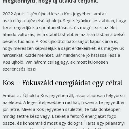
megkönnyíti, hogy új utakra térjünk.
2022 április 1-jén újhold lesz a Kos jegyében, ami az
asztrológiai újév első újholdja. Segítségünkre lesz abban, hogy
teret engedjünk a spontaneitásnak, és megértsük: az élet
állandó változás, és a stabilitást ebben az áramlásban a belső
békénk tud adni. A Kos újholdtól bátorságot kapunk arra is,
hogy merészen képviseljük a saját érdekeinket, és megvívjuk
harcainkat, küzdelmeinket. Bár mindenkire jó hatással lesz a
Kos újhold, van három csillagjegy, aki most különösen
szerencsés lesz!
Kos – Fókuszáld energiáidat egy célra!
Amikor az Újhold a Kos jegyében áll, akkor alaposan felgyorsul
az életed. A legerőteljesebben rád hat, hiszen a te jegyedben
jön létre. Mivel a Kos jegyében születtél, te tulajdonképpen
mindig tettre kész vagy. Ezeket a feltörő energiákat fogd
össze, és koncentráld most egy dologra. Tarts egy pillanatnyi