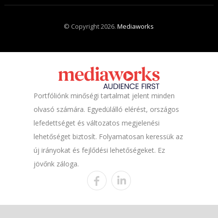
© Copyright 2026.
Mediaworks
Portfóliónk minőségi tartalmat jelent minden
olvasó számára. Egyedülálló elérést, országos
lefedettséget és változatos megjelenési
lehetőséget biztosít. Folyamatosan keressük az
új irányokat és fejlődési lehetőségeket. Ez
jövőnk záloga.