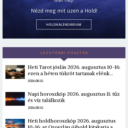
Nézd meg mit üzen a Hold!
HOLDKALENDÁRIUM
LEGUTÓBBI POSZTOK
Heti Tarot jóslás 2026. augusztus 10-16:
ezen a héten tükröt tartanak elénk…
2026.08.10.
Napi horoszkóp 2026. augusztus 11: tűz
és víz találkozik
2026.08.10.
Heti holdhoroszkóp 2026. augusztus
10-16: az Oroszlán újhold kitakarja a