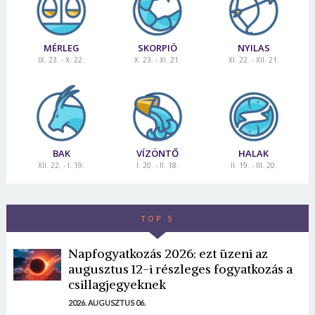
MÉRLEG
SKORPIÓ
NYILAS
IX. 23. - X. 22.
X. 23. - XI. 21.
XI. 22. - XII. 21.
BAK
VÍZÖNTŐ
HALAK
XII. 22. - I. 19.
I. 20. - II. 18.
II. 19. - III. 20.
TOP 5
Napfogyatkozás 2026: ezt üzeni az
augusztus 12-i részleges fogyatkozás a
csillagjegyeknek
2026. AUGUSZTUS 06.