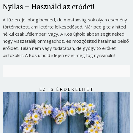
Nyilas – Használd az erődet!
A tűz ereje lobog benned, de mostanság sok olyan esemény
történhetett, ami letörte lelkesedésed. Már pedig te a hited
nélkül csak „félember” vagy. A Kos újhold abban segít neked,
hogy visszatalálj önmagadhoz, és mozgósítsd hatalmas belső
erőidet. Talán nem vagy tudatában, de gyógyító erőket
birtokolsz. A Kos újhold idején ez is meg fog nyilvánulni!
EZ IS ÉRDEKELHET