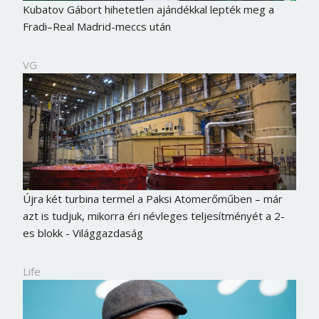
Kubatov Gábort hihetetlen ajándékkal lepték meg a
Fradi–Real Madrid-meccs után
VG
Újra két turbina termel a Paksi Atomerőműben – már
azt is tudjuk, mikorra éri névleges teljesítményét a 2-
es blokk - Világgazdaság
Life