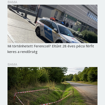
BAMA
Mi történhetett Ferenccel? Eltűnt 28 éves pécsi férfit
keres a rendőrség
BAMA