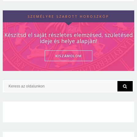
SZEMÉLYRE SZABOTT HOROSZKÓP
Készítsd el saját részletes elemzésed, születésed
ideje és helye alapján!
KISZÁMOLOM