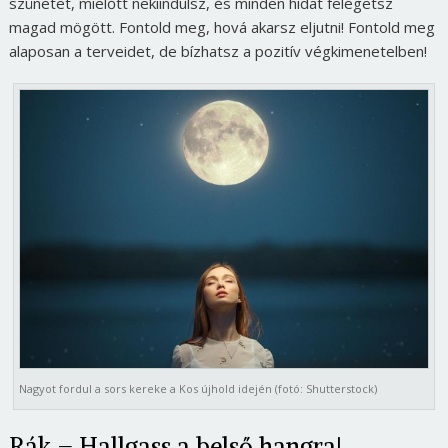
szünetet, mielőtt nekiindulsz, és minden hidat felégetsz
magad mögött. Fontold meg, hová akarsz eljutni! Fontold meg
alaposan a terveidet, de bízhatsz a pozitív végkimenetelben!
Nagyot fordul a sors kereke a Kos újhold idején (fotó: Shutterstock)
Rák – Hallgass a belső hangra!