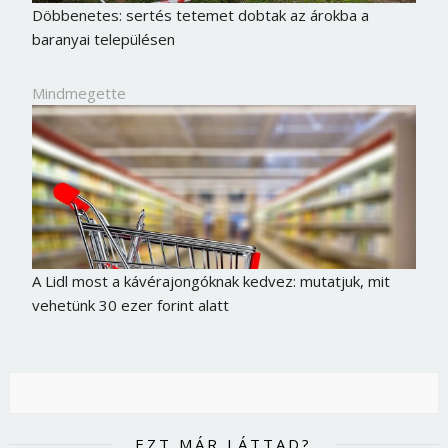
Döbbenetes: sertés tetemet dobtak az árokba a
baranyai településen
Mindmegette
A Lidl most a kávérajongóknak kedvez: mutatjuk, mit
vehetünk 30 ezer forint alatt
EZT MÁR LÁTTAD?