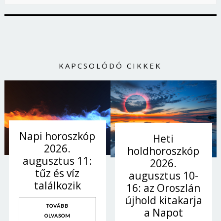
Jelszó
Mégse
Bejelentkezés
KAPCSOLÓDÓ CIKKEK
Napi horoszkóp
Heti
2026.
holdhoroszkóp
augusztus 11:
2026.
tűz és víz
augusztus 10-
találkozik
16: az Oroszlán
újhold kitakarja
TOVÁBB
a Napot
OLVASOM