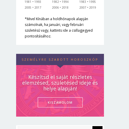
1981
1993
1982
1994
1983
1995
2005
2017
2006
2018
2007
2019
*Mivel Kínában a holdhónapok alapján
számolnak, ha januári, vagy februári
születésű vagy, kattints ide a csillagjegyed
pontosításához.
SZEMÉLYRE SZABOTT HOROSZKÓP
Készítsd el saját részletes
elemzésed, születésed ideje és
helye alapján!
KISZÁMOLOM