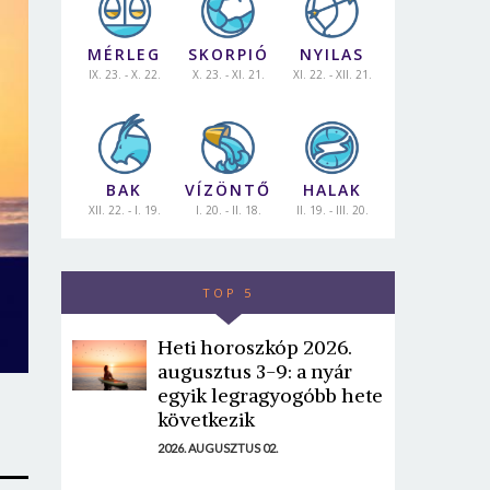
MÉRLEG
SKORPIÓ
NYILAS
IX. 23. - X. 22.
X. 23. - XI. 21.
XI. 22. - XII. 21.
BAK
VÍZÖNTŐ
HALAK
XII. 22. - I. 19.
I. 20. - II. 18.
II. 19. - III. 20.
TOP 5
Heti horoszkóp 2026.
augusztus 3-9: a nyár
egyik legragyogóbb hete
következik
2026. AUGUSZTUS 02.