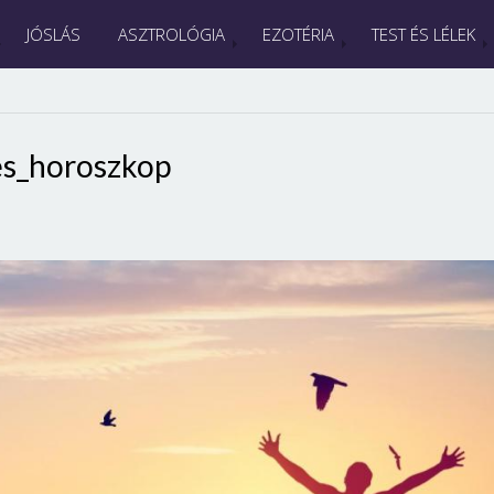
JÓSLÁS
ASZTROLÓGIA
EZOTÉRIA
TEST ÉS LÉLEK
es_horoszkop