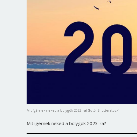
Mit ígérnek neked a bolygók 2023-ra? (fotó: Shutterstock)
Mit ígérnek neked a bolygók 2023-ra?