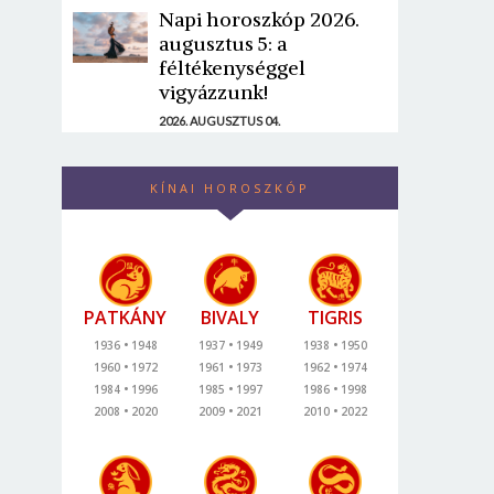
Napi horoszkóp 2026.
augusztus 5: a
féltékenységgel
vigyázzunk!
2026. AUGUSZTUS 04.
KÍNAI HOROSZKÓP
PATKÁNY
BIVALY
TIGRIS
1936
1948
1937
1949
1938
1950
1960
1972
1961
1973
1962
1974
1984
1996
1985
1997
1986
1998
2008
2020
2009
2021
2010
2022