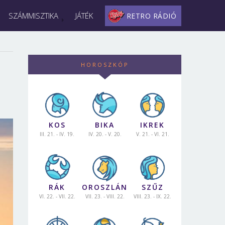
SZÁMMISZTIKA
JÁTÉK
RETRO RÁDIÓ
HOROSZKÓP
KOS
BIKA
IKREK
III. 21. - IV. 19.
IV. 20. - V. 20.
V. 21. - VI. 21.
RÁK
OROSZLÁN
SZŰZ
VI. 22. - VII. 22.
VII. 23. - VIII. 22.
VIII. 23. - IX. 22.