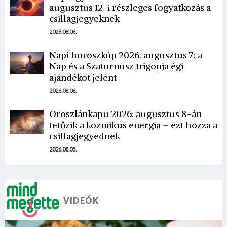
augusztus 12-i részleges fogyatkozás a
csillagjegyeknek
2026.08.06.
Napi horoszkóp 2026. augusztus 7: a
Nap és a Szaturnusz trigonja égi
Borsonline bejelentkezés
ajándékot jelent
2026.08.06.
E-mail cím vagy felhasználónév
Oroszlánkapu 2026: augusztus 8-án
tetőzik a kozmikus energia – ezt hozza a
csillagjegyednek
Jelszó
2026.08.05.
Mégse
Bejelentkezés
VIDEÓK