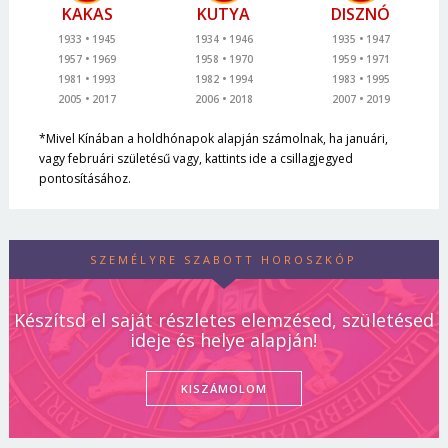
KAKAS
KUTYA
DISZNÓ
1933
1945
1934
1946
1935
1947
1957
1969
1958
1970
1959
1971
1981
1993
1982
1994
1983
1995
2005
2017
2006
2018
2007
2019
*Mivel Kínában a holdhónapok alapján számolnak, ha januári,
vagy februári születésű vagy, kattints ide a csillagjegyed
pontosításához.
SZEMÉLYRE SZABOTT HOROSZKÓP
Készítsd el saját részletes elemzésed, születésed
ideje és helye alapján!
KISZÁMOLOM