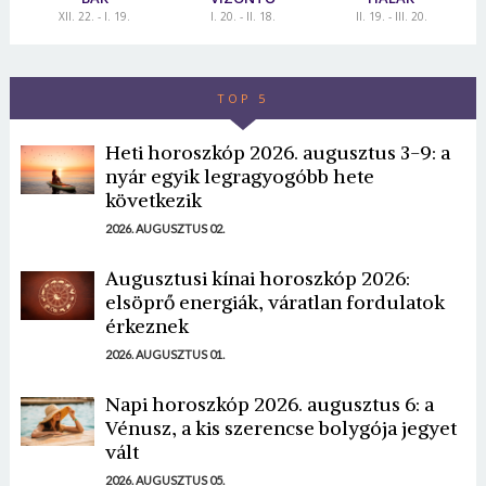
XII. 22. - I. 19.
I. 20. - II. 18.
II. 19. - III. 20.
TOP 5
Heti horoszkóp 2026. augusztus 3-9: a
nyár egyik legragyogóbb hete
következik
2026. AUGUSZTUS 02.
Augusztusi kínai horoszkóp 2026:
elsöprő energiák, váratlan fordulatok
érkeznek
2026. AUGUSZTUS 01.
Napi horoszkóp 2026. augusztus 6: a
Vénusz, a kis szerencse bolygója jegyet
vált
2026. AUGUSZTUS 05.