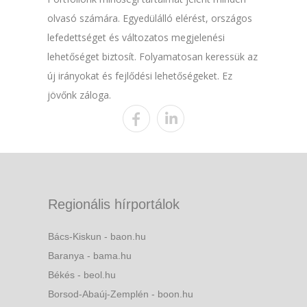
olvasó számára. Egyedülálló elérést, országos
lefedettséget és változatos megjelenési
lehetőséget biztosít. Folyamatosan keressük az
új irányokat és fejlődési lehetőségeket. Ez
jövőnk záloga.
Regionális hírportálok
Bács-Kiskun - baon.hu
Baranya - bama.hu
Békés - beol.hu
Borsod-Abaúj-Zemplén - boon.hu