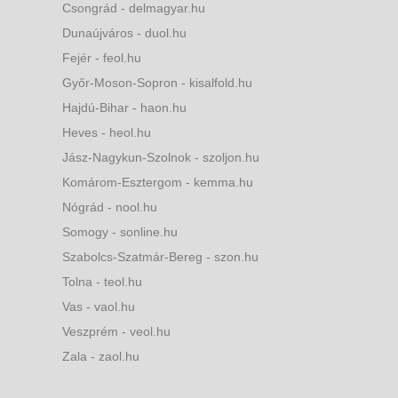
Csongrád - delmagyar.hu
Dunaújváros - duol.hu
Fejér - feol.hu
Győr-Moson-Sopron - kisalfold.hu
Hajdú-Bihar - haon.hu
Heves - heol.hu
Jász-Nagykun-Szolnok - szoljon.hu
Komárom-Esztergom - kemma.hu
Nógrád - nool.hu
Somogy - sonline.hu
Szabolcs-Szatmár-Bereg - szon.hu
Tolna - teol.hu
Vas - vaol.hu
Veszprém - veol.hu
Zala - zaol.hu