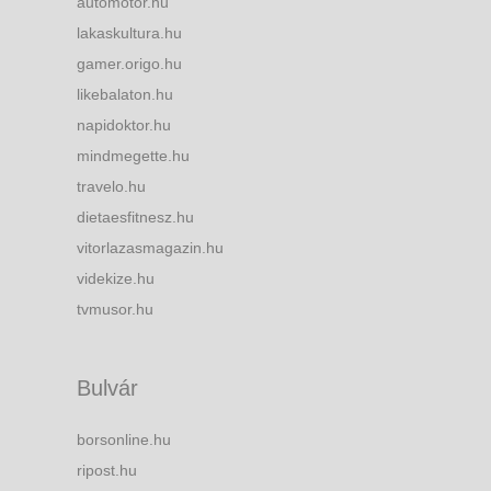
automotor.hu
lakaskultura.hu
gamer.origo.hu
likebalaton.hu
napidoktor.hu
mindmegette.hu
travelo.hu
dietaesfitnesz.hu
vitorlazasmagazin.hu
videkize.hu
tvmusor.hu
Bulvár
borsonline.hu
ripost.hu