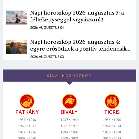
Napi horoszkóp 2026. augusztus 5: a
féltékenységgel vigyázzunk!
2026. AUGUSZTUS 04.
Napi horoszkóp 2026. augusztus 4:
egyre erősödnek a pozitív tendenciák...
2026. AUGUSZTUS 03.
KÍNAI HOROSZKÓP
PATKÁNY
BIVALY
TIGRIS
1936
1948
1937
1949
1938
1950
1960
1972
1961
1973
1962
1974
1984
1996
1985
1997
1986
1998
2008
2020
2009
2021
2010
2022