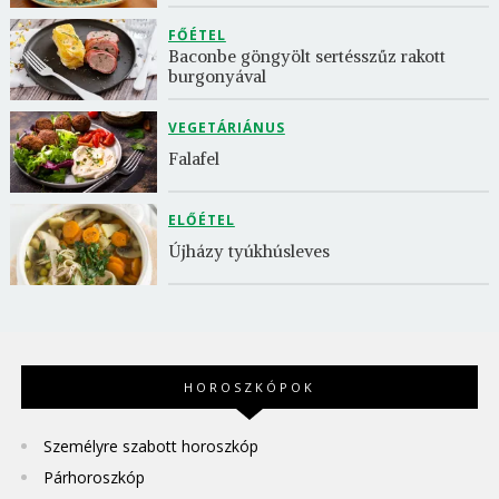
FŐÉTEL
Baconbe göngyölt sertésszűz rakott 
burgonyával
VEGETÁRIÁNUS
Falafel
ELŐÉTEL
Újházy tyúkhúsleves
HOROSZKÓPOK
Személyre szabott horoszkóp
Párhoroszkóp