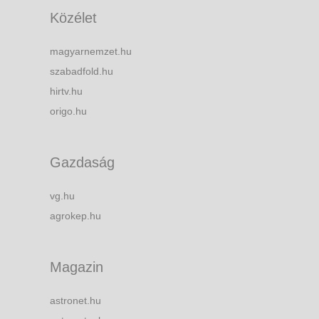
Közélet
magyarnemzet.hu
szabadfold.hu
hirtv.hu
origo.hu
Gazdaság
vg.hu
agrokep.hu
Magazin
astronet.hu