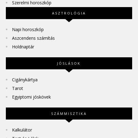
Szerelmi horoszkóp
ASZTROLÓGIA
Napi horoszkóp
Aszcendens számítás
Holdnaptár
JÓSLÁSOK
Cigánykártya
Tarot
Egyiptomi jóskövek
SZÁMMISZTIKA
Kalkulátor