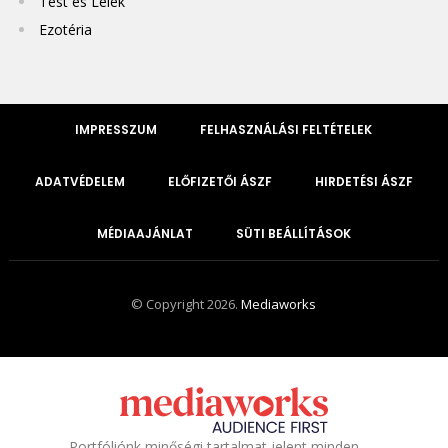
Test és Lélek
Ezotéria
IMPRESSZUM
FELHASZNÁLÁSI FELTÉTELEK
ADATVÉDELEM
ELŐFIZETŐI ÁSZF
HIRDETÉSI ÁSZF
MÉDIAAJÁNLAT
SÜTI BEÁLLÍTÁSOK
© Copyright 2026.
Mediaworks
Portfóliónk minőségi tartalmat jelent minden