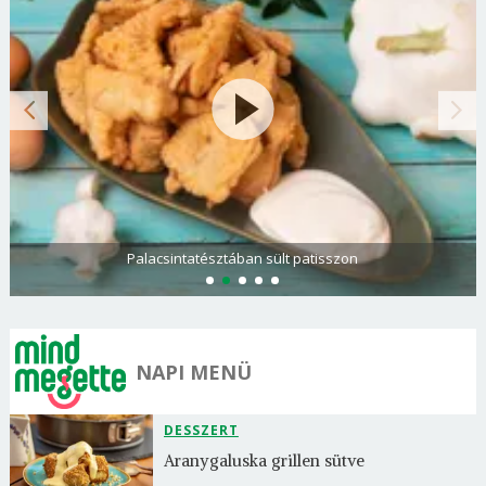
Palacsintatésztában sült patisszon
NAPI MENÜ
DESSZERT
Aranygaluska grillen sütve