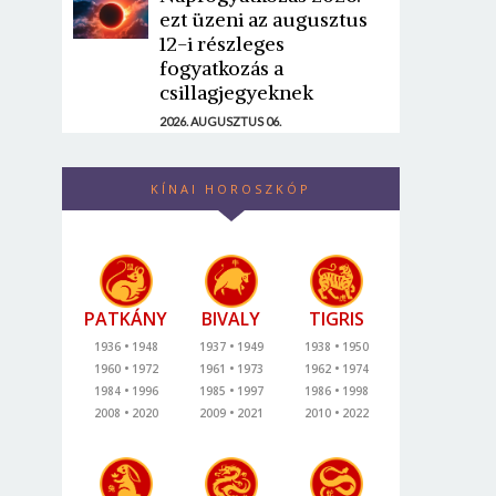
ezt üzeni az augusztus
12-i részleges
fogyatkozás a
csillagjegyeknek
2026. AUGUSZTUS 06.
KÍNAI HOROSZKÓP
PATKÁNY
BIVALY
TIGRIS
1936
1948
1937
1949
1938
1950
1960
1972
1961
1973
1962
1974
1984
1996
1985
1997
1986
1998
2008
2020
2009
2021
2010
2022