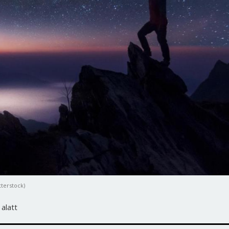
tterstock)
 alatt