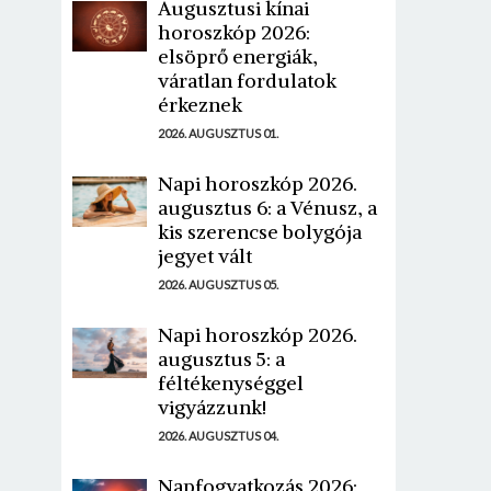
Augusztusi kínai
horoszkóp 2026:
elsöprő energiák,
váratlan fordulatok
érkeznek
2026. AUGUSZTUS 01.
Napi horoszkóp 2026.
augusztus 6: a Vénusz, a
kis szerencse bolygója
jegyet vált
2026. AUGUSZTUS 05.
Napi horoszkóp 2026.
augusztus 5: a
féltékenységgel
vigyázzunk!
2026. AUGUSZTUS 04.
Napfogyatkozás 2026: