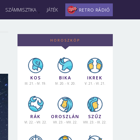
SZÁMMISZTIKA
JÁTÉK
RETRO RÁDIÓ
HOROSZKÓP
KOS
BIKA
IKREK
III. 21. - IV. 19.
IV. 20. - V. 20.
V. 21. - VI. 21.
RÁK
OROSZLÁN
SZŰZ
VI. 22. - VII. 22.
VII. 23. - VIII. 22.
VIII. 23. - IX. 22.