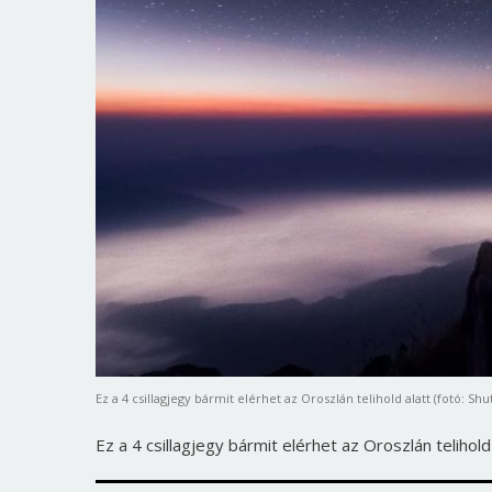
Ez a 4 csillagjegy bármit elérhet az Oroszlán telihold alatt (fotó: Shu
Ez a 4 csillagjegy bármit elérhet az Oroszlán telihold