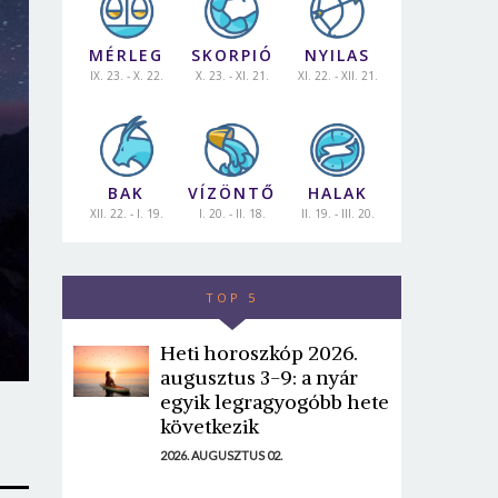
MÉRLEG
SKORPIÓ
NYILAS
IX. 23. - X. 22.
X. 23. - XI. 21.
XI. 22. - XII. 21.
BAK
VÍZÖNTŐ
HALAK
XII. 22. - I. 19.
I. 20. - II. 18.
II. 19. - III. 20.
TOP 5
Heti horoszkóp 2026.
augusztus 3-9: a nyár
egyik legragyogóbb hete
következik
2026. AUGUSZTUS 02.