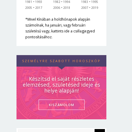
1981
1993
1982
1994
1983
1995
2005
2017
2006
2018
2007
2019
*Mivel Kínában a holdhónapok alapján
számolnak, ha januári, vagy februári
születésű vagy, kattints ide a csillagjegyed
pontosításához.
SZEMÉLYRE SZABOTT HOROSZKÓP
Készítsd el saját részletes
elemzésed, születésed ideje és
helye alapján!
KISZÁMOLOM