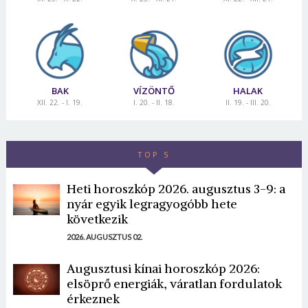
BAK
VÍZÖNTŐ
HALAK
XII. 22. - I. 19.
I. 20. - II. 18.
II. 19. - III. 20.
TOP 5
Heti horoszkóp 2026. augusztus 3-9: a
nyár egyik legragyogóbb hete
következik
2026. AUGUSZTUS 02.
Augusztusi kínai horoszkóp 2026:
elsöprő energiák, váratlan fordulatok
érkeznek