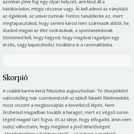
azonban jönni fog egy olyan helyzet, ami kívül áll a
hatókörödön, mégis részese vagy. Át kell adnod az irányítást
az égieknek, az univerzumnak. Fontos tanulólecke ez, mert
megtapasztalod, hogy semmi károd nem származik abból, ha
átadod magad az élet sodrásának, a spontaneitásnak.
Döntened kell, hogy hagyod, hogy magával ragadjon egy
érzés, vagy kapaszkodsz továbbra is a racionalitásba.
Skorpió
A családi karma kerül fókuszba augusztusban. Te Skorpióként
valószínűleg már szembenéztél az ebből fakadó félelmeiddel,
most viszont a megbocsájtás a következő lépés. Nem
őrizheted magadban tovább a haragot, mert ez végső soron
téged magad tart fogva. Itt az ideje, hogy elfogadd, amin nem
tudsz változtatni, hogy meglásd a jövő lehetőségeit.
„Megérdemlem a boldogságot!” – ez legyen a mantrád