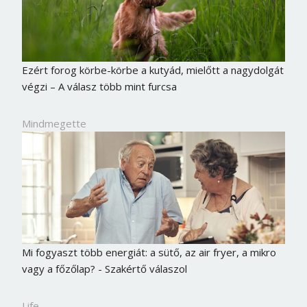
Ezért forog körbe-körbe a kutyád, mielőtt a nagydolgát
végzi – A válasz több mint furcsa
Mindmegette
Mi fogyaszt több energiát: a sütő, az air fryer, a mikro
vagy a főzőlap? - Szakértő válaszol
Life