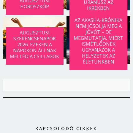
AUGUSZTUSI
URÁNUSZ AZ
Jelszó
HOROSZKÓP
IKREKBEN
AZ AKASHA-KRÓNIKA
NEM JÓSOLJA MEG A
Mégse
Bejelentkezés
JÖVŐT – DE
AUGUSZTUSI
MEGMUTATJA, MIÉRT
SZERENCSENAPOK
ISMÉTLŐDNEK
2026: EZEKEN A
UGYANAZOK A
NAPOKON ÁLLNAK
HELYZETEK AZ
MELLÉD A CSILLAGOK
ÉLETÜNKBEN
KAPCSOLÓDÓ CIKKEK