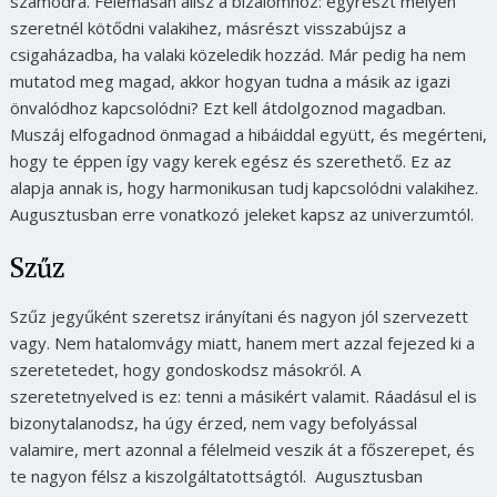
számodra. Felemásan állsz a bizalomhoz: egyrészt mélyen
szeretnél kötődni valakihez, másrészt visszabújsz a
csigaházadba, ha valaki közeledik hozzád. Már pedig ha nem
mutatod meg magad, akkor hogyan tudna a másik az igazi
önvalódhoz kapcsolódni? Ezt kell átdolgoznod magadban.
Muszáj elfogadnod önmagad a hibáiddal együtt, és megérteni,
hogy te éppen így vagy kerek egész és szerethető. Ez az
alapja annak is, hogy harmonikusan tudj kapcsolódni valakihez.
Augusztusban erre vonatkozó jeleket kapsz az univerzumtól.
Szűz
Szűz jegyűként szeretsz irányítani és nagyon jól szervezett
vagy. Nem hatalomvágy miatt, hanem mert azzal fejezed ki a
szeretetedet, hogy gondoskodsz másokról. A
szeretetnyelved is ez: tenni a másikért valamit. Ráadásul el is
bizonytalanodsz, ha úgy érzed, nem vagy befolyással
valamire, mert azonnal a félelmeid veszik át a főszerepet, és
te nagyon félsz a kiszolgáltatottságtól. Augusztusban