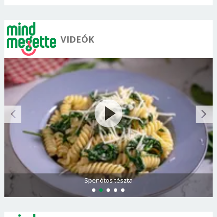
VIDEÓK
Olasz és görög paradicsomsaláta