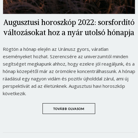
Augusztusi horoszkóp 2022: sorsfordító
változásokat hoz a nyár utolsó hónapja
Rögtön a hónap elején az Uránusz gyors, váratlan
eseményeket hozhat. Szerencsére az univerzumtól minden
segítséget megkapunk ahhoz, hogy ezekre jól reagáljunk, és a
hónap közepétől már az örömökre koncentrálhassunk. A hónap
ráadásul egy nagyon vidám és pozitív újholddal zárul, ami új
perspektívát ad az életünknek. Augusztusi havi horoszkóp
következik.
TOVÁBB OLVASOM