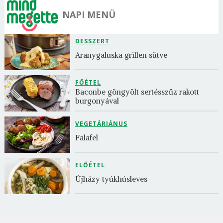
NAPI MENÜ
DESSZERT
Aranygaluska grillen sütve
FŐÉTEL
Baconbe göngyölt sertésszűz rakott 
burgonyával
VEGETÁRIÁNUS
Falafel
ELŐÉTEL
Újházy tyúkhúsleves