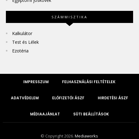
Egyiptomi jóskövek
SZÁMMISZTIKA
Kalkulátor
Test és Lélek
Ezotéria
IMPRESSZUM
FELHASZNÁLÁSI FELTÉTELEK
ADATVÉDELEM
ELŐFIZETŐI ÁSZF
HIRDETÉSI ÁSZF
MÉDIAAJÁNLAT
SÜTI BEÁLLÍTÁSOK
© Copyright 2026.
Mediaworks