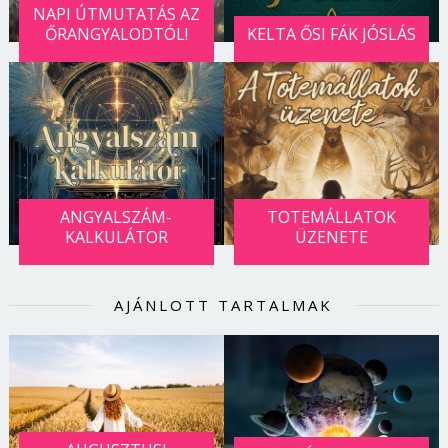
NAPI ÚTMUTATÁS AZ
ŐRANGYALODTÓL!
KELTA ŐSI FÁK JÓSLÁS
ANGYALSZÁM-
TOTEMÁLLATOK
KALKULÁTOR
ÜZENETE
AJÁNLOTT TARTALMAK
Borsonline bejelentkezés
E-mail cím vagy felhasználónév