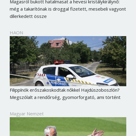
Magasról bukott hatalmasat a hevesi kristálykirálynő:
még a takarítónak is droggal fizetett, mesebeli vagyont
dílerkedett össze
HAON
Filippínók erőszakoskodtak nőkkel Hajdúszoboszlón?
Megszólalt a rendőrség, gyomorforgató, ami történt
Magyar Nemzet