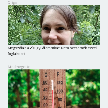
Origo
Megszólalt a vízügyi államtitkár: Nem szeretnék ezzel
foglalkozni
Mindmegette