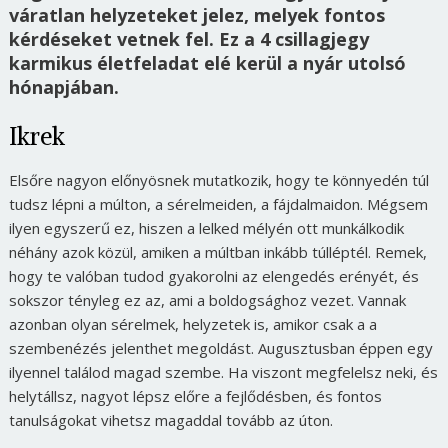
váratlan helyzeteket jelez, melyek fontos
kérdéseket vetnek fel. Ez a 4 csillagjegy
karmikus életfeladat elé kerül a nyár utolsó
hónapjában.
Ikrek
Elsőre nagyon előnyösnek mutatkozik, hogy te könnyedén túl
tudsz lépni a múlton, a sérelmeiden, a fájdalmaidon. Mégsem
ilyen egyszerű ez, hiszen a lelked mélyén ott munkálkodik
néhány azok közül, amiken a múltban inkább túlléptél. Remek,
hogy te valóban tudod gyakorolni az elengedés erényét, és
sokszor tényleg ez az, ami a boldogsághoz vezet. Vannak
azonban olyan sérelmek, helyzetek is, amikor csak a a
szembenézés jelenthet megoldást. Augusztusban éppen egy
ilyennel találod magad szembe. Ha viszont megfelelsz neki, és
helytállsz, nagyot lépsz előre a fejlődésben, és fontos
tanulságokat vihetsz magaddal tovább az úton.