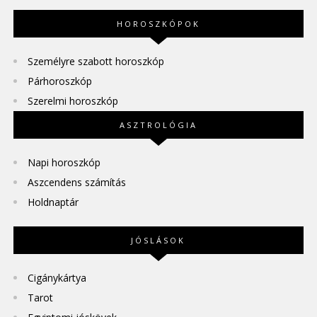
HOROSZKÓPOK
Személyre szabott horoszkóp
Párhoroszkóp
Szerelmi horoszkóp
ASZTROLÓGIA
Napi horoszkóp
Aszcendens számítás
Holdnaptár
JÓSLÁSOK
Cigánykártya
Tarot