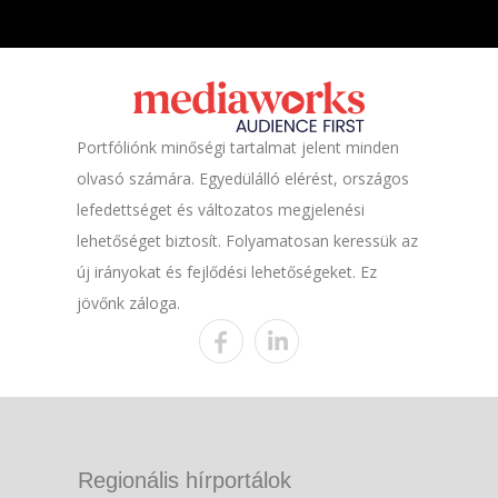
Portfóliónk minőségi tartalmat jelent minden
olvasó számára. Egyedülálló elérést, országos
lefedettséget és változatos megjelenési
lehetőséget biztosít. Folyamatosan keressük az
új irányokat és fejlődési lehetőségeket. Ez
jövőnk záloga.
Regionális hírportálok