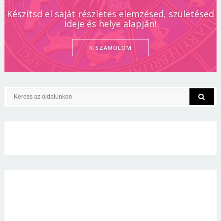
Készítsd el saját részletes elemzésed, születésed
ideje és helye alapján!
KISZÁMOLOM