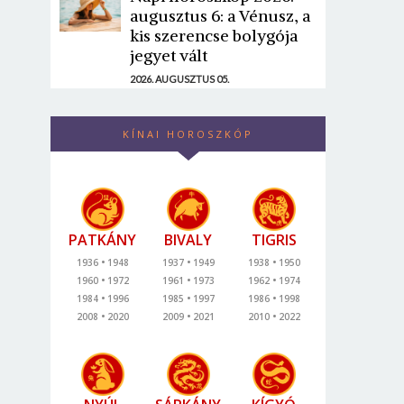
augusztus 6: a Vénusz, a
kis szerencse bolygója
jegyet vált
2026. AUGUSZTUS 05.
KÍNAI HOROSZKÓP
PATKÁNY
BIVALY
TIGRIS
1936
1948
1937
1949
1938
1950
1960
1972
1961
1973
1962
1974
1984
1996
1985
1997
1986
1998
2008
2020
2009
2021
2010
2022