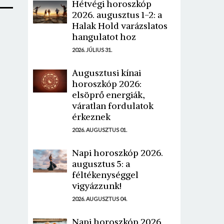
Hétvégi horoszkóp
2026. augusztus 1-2: a
Halak Hold varázslatos
hangulatot hoz
2026. JÚLIUS 31.
Augusztusi kínai
horoszkóp 2026:
elsöprő energiák,
váratlan fordulatok
érkeznek
2026. AUGUSZTUS 01.
Napi horoszkóp 2026.
augusztus 5: a
féltékenységgel
vigyázzunk!
2026. AUGUSZTUS 04.
Napi horoszkóp 2026.