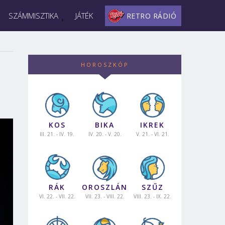
SZÁMMISZTIKA
JÁTÉK
RETRO RÁDIÓ
HOROSZKÓP
KOS
BIKA
IKREK
III. 21. - IV. 19.
IV. 20. - V. 20.
V. 21. - VI. 21.
RÁK
OROSZLÁN
SZŰZ
VI. 22. - VII. 22.
VII. 23. - VIII. 22.
VIII. 23. - IX. 22.