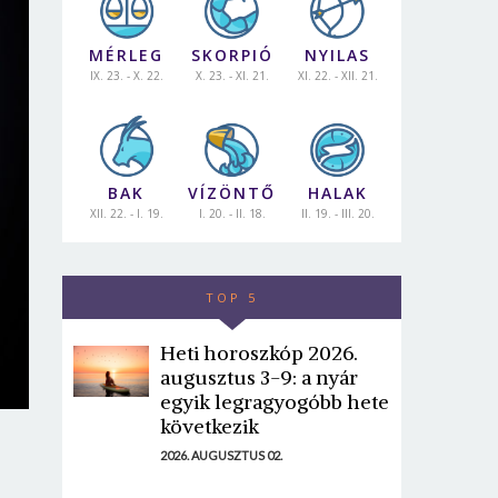
MÉRLEG
SKORPIÓ
NYILAS
IX. 23. - X. 22.
X. 23. - XI. 21.
XI. 22. - XII. 21.
BAK
VÍZÖNTŐ
HALAK
XII. 22. - I. 19.
I. 20. - II. 18.
II. 19. - III. 20.
TOP 5
Heti horoszkóp 2026.
augusztus 3-9: a nyár
egyik legragyogóbb hete
következik
2026. AUGUSZTUS 02.