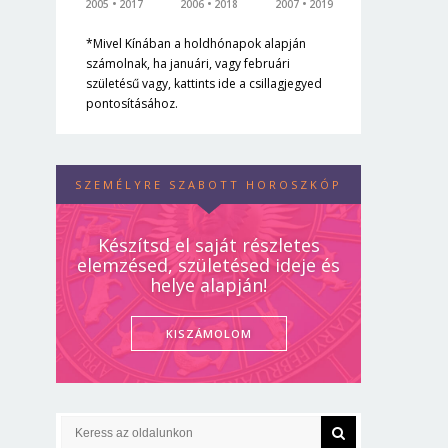
2005
2017
2006
2018
2007
2019
*Mivel Kínában a holdhónapok alapján
számolnak, ha januári, vagy februári
születésű vagy, kattints ide a csillagjegyed
pontosításához.
SZEMÉLYRE SZABOTT HOROSZKÓP
Készítsd el saját részletes
elemzésed, születésed ideje és
helye alapján!
KISZÁMOLOM