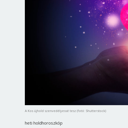
A Kos újhold szenvedélyessé tesz (fotó: Shutterstock)
heti holdhoroszkóp