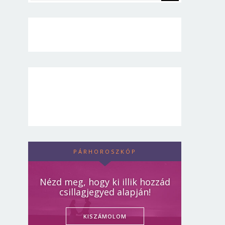
PÁRHOROSZKÓP
Nézd meg, hogy ki illik hozzád
csillagjegyed alapján!
KISZÁMOLOM