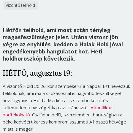
Vízöntő telihold
Hétfőn telihold, ami most aztán tényleg
magasfeszültséget jelez. Utána viszont jön
végre az enyhülés, kedden a Halak Hold jóval
engedékenyebb hangulatot hoz. Heti
holdhoroszkóp következik.
HÉTFŐ, augusztus 19:
A Vízöntő Hold 20:26-kor szembekerül a Nappal. Ezt nevezzük
teliholdnak, ami ma a szokásosnál is nagyobb feszültséget
hoz. Ugyanis a Hold a Merkúrral is szembe kerül, és
kellemetlen fényszöget kap az Uránusztól.
A konfliktus
borítékolható
. Családon belül, szerelemben, barátságban a
béke kedvéért keress kompromisszumot! A hosszú hétvége
miatt is megéri.