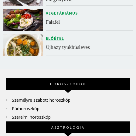
VEGETÁRIÁNUS
Falafel
ELŐÉTEL
Újházy tyúkhúsleves
HOROSZKÓPOK
Személyre szabott horoszkóp
Párhoroszkóp
Szerelmi horoszkóp
ASZTROLÓGIA