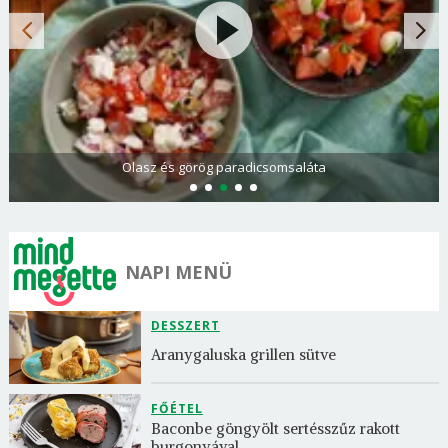
Olasz és görög paradicsomsaláta
NAPI MENÜ
DESSZERT
Aranygaluska grillen sütve
FŐÉTEL
Baconbe göngyölt sertésszűz rakott 
burgonyával