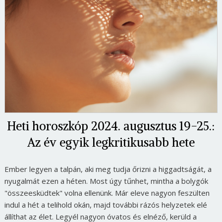
Heti horoszkóp 2024. augusztus 19-25.:
Az év egyik legkritikusabb hete
Ember legyen a talpán, aki meg tudja őrizni a higgadtságát, a
nyugalmát ezen a héten. Most úgy tűnhet, mintha a bolygók
"összeesküdtek" volna ellenünk. Már eleve nagyon feszülten
indul a hét a telihold okán, majd további rázós helyzetek elé
állíthat az élet. Legyél nagyon óvatos és elnéző, kerüld a