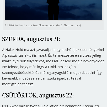
A hétfői telihold extra feszültséget jelez (fotó: Shutterstock)
SZERDA, augusztus 21:
A Halak Hold ma azt javasolja, hogy sodródj az eseményekkel.
A passzívitás aktuális most. És természetesen a vizes jelleg
miatt igyál sok folyadékot, mossál, locsold meg a növényeidet!
Ne feledd, hogy már fogy a Hold, ami segít a
szennyeződésektől és méreganyagoktól megszabadulni. Így
kevesebb mosószerre van szükséged, ill. teával
méregteleníthetsz.
CSÜTÖRTÖK, augusztus 22:
01:02-kor vált jegyet a Hold: átlép a türelmetlen Kosba, és