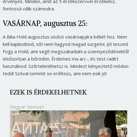
érvényes. Minden, amit az 5 érzékszervvel érzékelsz,
fontossá válik számodra.
VASÁRNAP, augusztus 25:
A Bika Hold augusztus utolsó vasárnapjára békét hoz. Nem
kell kapkodnod, sőt nem hagyod magad sürgetni. Jól teszed.
Fogy a Hold, ami segít megszabadulni a szennyeződésektől
elsősorban a bőrödön. Érdemes ma arc-, és test radírt
használnod. Szőrteleníthetsz is. Mindezt kényeztető módon
tedd! Szóval semmit se erőltess, ami nem esik jó!
EZEK IS ÉRDEKELHETNEK
Magyar Nemzet