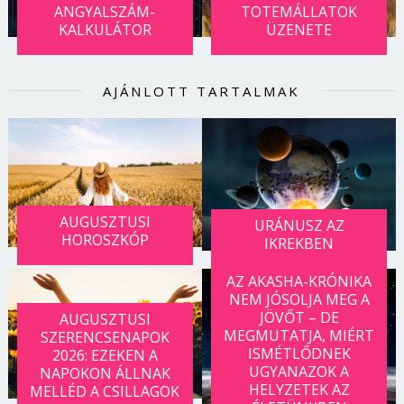
ANGYALSZÁM-
TOTEMÁLLATOK
Jelszó
KALKULÁTOR
ÜZENETE
AJÁNLOTT TARTALMAK
Mégse
Bejelentkezés
AUGUSZTUSI
URÁNUSZ AZ
HOROSZKÓP
IKREKBEN
AZ AKASHA-KRÓNIKA
NEM JÓSOLJA MEG A
JÖVŐT – DE
AUGUSZTUSI
MEGMUTATJA, MIÉRT
SZERENCSENAPOK
ISMÉTLŐDNEK
2026: EZEKEN A
UGYANAZOK A
NAPOKON ÁLLNAK
HELYZETEK AZ
MELLÉD A CSILLAGOK