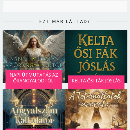
EZT MÁR LÁTTAD?
NAPI ÚTMUTATÁS AZ
ŐRANGYALODTÓL!
KELTA ŐSI FÁK JÓSLÁS
Borsonline bejelentkezés
E-mail cím vagy felhasználónév