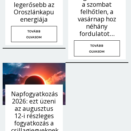
a szombat
legerősebb az
felhőtlen, a
Oroszlánkapu
vasárnap hoz
energiája
néhány
fordulatot…
TOVÁBB
OLVASOM
TOVÁBB
OLVASOM
Napfogyatkozás
2026: ezt üzeni
az augusztus
12-i részleges
fogyatkozás a
csillagjegyeknek