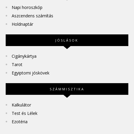
Napi horoszkóp
Aszcendens számítás
Holdnaptár
JÓSLÁSOK
Cigánykártya
Tarot
Egyiptomi jóskövek
SZÁMMISZTIKA
Kalkulátor
Test és Lélek
Ezotéria