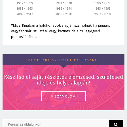
1957
1969
1958
1970
1959
1971
1981
1993
1982
1994
1983
1995
2005
2017
2006
2018
2007
2019
*Mivel Kínában a holdhónapok alapján számolnak, ha januári,
vagy februári születésű vagy, kattints ide a csillagjegyed
pontosításához.
SZEMÉLYRE SZABOTT HOROSZKÓP
Készítsd el saját részletes elemzésed, születésed
ideje és helye alapján!
KISZÁMOLOM