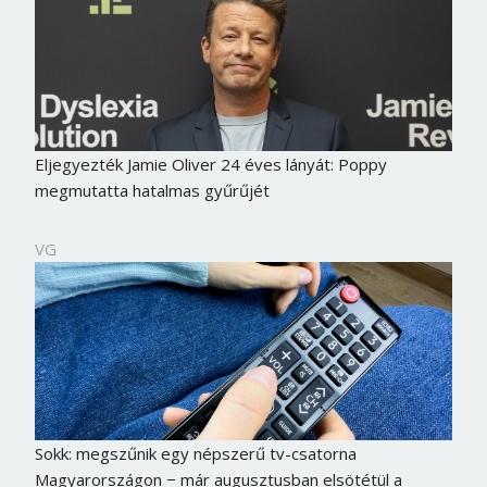
Eljegyezték Jamie Oliver 24 éves lányát: Poppy
megmutatta hatalmas gyűrűjét
VG
Sokk: megszűnik egy népszerű tv-csatorna
Magyarországon − már augusztusban elsötétül a