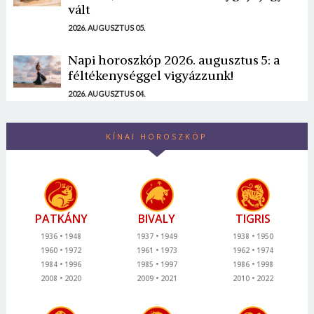
vált
2026. AUGUSZTUS 05.
Napi horoszkóp 2026. augusztus 5: a
féltékenységgel vigyázzunk!
2026. AUGUSZTUS 04.
KÍNAI HOROSZKÓP
PATKÁNY
BIVALY
TIGRIS
1936
1948
1937
1949
1938
1950
1960
1972
1961
1973
1962
1974
1984
1996
1985
1997
1986
1998
2008
2020
2009
2021
2010
2022