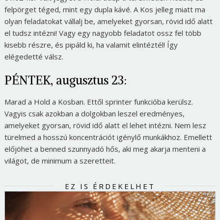
felpörget téged, mint egy dupla kávé. A Kos jelleg miatt ma
olyan feladatokat vállalj be, amelyeket gyorsan, rövid idő alatt
el tudsz intézni! Vagy egy nagyobb feladatot ossz fel több
kisebb részre, és pipáld ki, ha valamit elintéztél! Így
elégedetté válsz.
PÉNTEK, augusztus 23:
Marad a Hold a Kosban. Ettől sprinter funkcióba kerülsz.
Vagyis csak azokban a dolgokban leszel eredményes,
amelyeket gyorsan, rövid idő alatt el lehet intézni. Nem lesz
türelmed a hosszú koncentrációt igénylő munkákhoz. Emellett
előjöhet a benned szunnyadó hős, aki meg akarja menteni a
világot, de minimum a szeretteit.
EZ IS ÉRDEKELHET