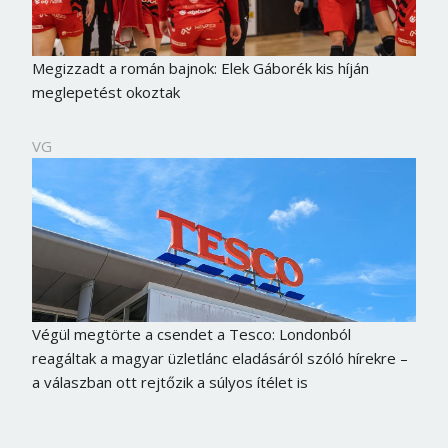
Megizzadt a román bajnok: Elek Gáborék kis híján
meglepetést okoztak
VG
Végül megtörte a csendet a Tesco: Londonból
reagáltak a magyar üzletlánc eladásáról szóló hírekre –
a válaszban ott rejtőzik a súlyos ítélet is