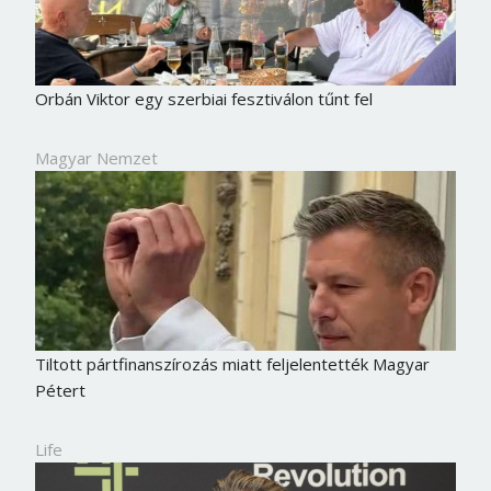
Orbán Viktor egy szerbiai fesztiválon tűnt fel
Magyar Nemzet
Tiltott pártfinanszírozás miatt feljelentették Magyar
Pétert
Life