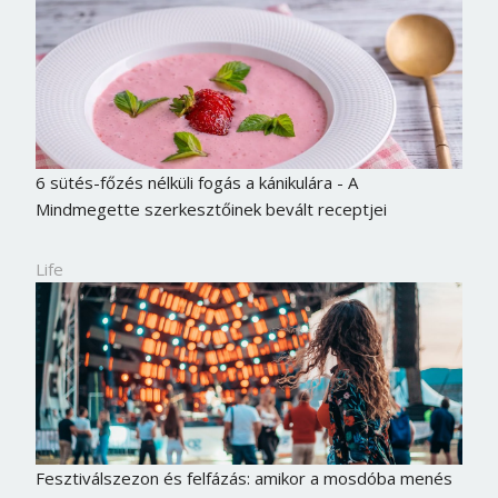
6 sütés-főzés nélküli fogás a kánikulára - A
Mindmegette szerkesztőinek bevált receptjei
Life
Fesztiválszezon és felfázás: amikor a mosdóba menés