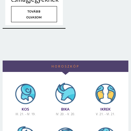
TOVÁBB
OLVASOM
HOROSZKÓP
KOS
BIKA
IKREK
III. 21. - IV. 19.
IV. 20. - V. 20.
V. 21. - VI. 21.