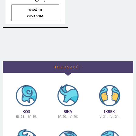
TOVÁBB
OLVASOM
HOROSZKÓP
KOS
BIKA
IKREK
III. 21. - IV. 19.
IV. 20. - V. 20.
V. 21. - VI. 21.