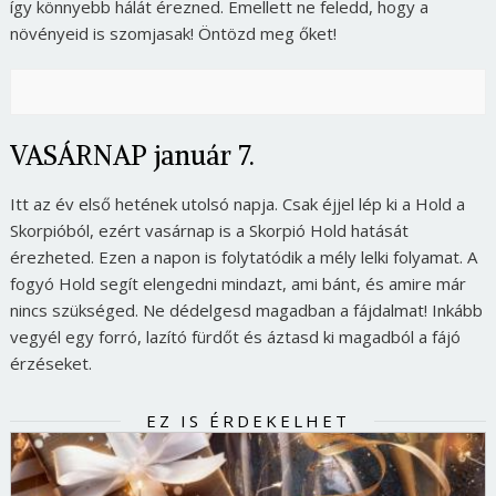
így könnyebb hálát érezned. Emellett ne feledd, hogy a
növényeid is szomjasak! Öntözd meg őket!
VASÁRNAP január 7.
Itt az év első hetének utolsó napja. Csak éjjel lép ki a Hold a
Skorpióból, ezért vasárnap is a Skorpió Hold hatását
érezheted. Ezen a napon is folytatódik a mély lelki folyamat. A
fogyó Hold segít elengedni mindazt, ami bánt, és amire már
nincs szükséged. Ne dédelgesd magadban a fájdalmat! Inkább
vegyél egy forró, lazító fürdőt és áztasd ki magadból a fájó
érzéseket.
EZ IS ÉRDEKELHET