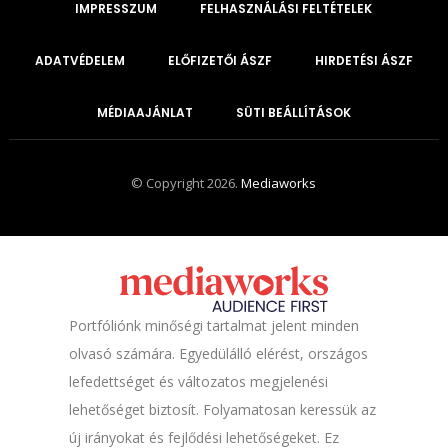
IMPRESSZUM
FELHASZNÁLÁSI FELTÉTELEK
ADATVÉDELEM
ELŐFIZETŐI ÁSZF
HIRDETÉSI ÁSZF
MÉDIAAJÁNLAT
SÜTI BEÁLLÍTÁSOK
© Copyright 2026.
Mediaworks
Portfóliónk minőségi tartalmat jelent minden
olvasó számára. Egyedülálló elérést, országos
lefedettséget és változatos megjelenési
lehetőséget biztosít. Folyamatosan keressük az
új irányokat és fejlődési lehetőségeket. Ez