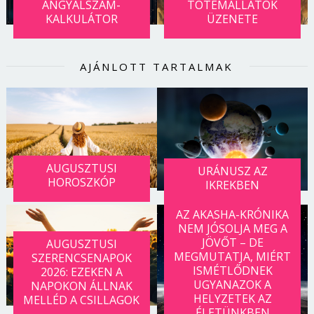
ANGYALSZÁM-
TOTEMÁLLATOK
Jelszó
KALKULÁTOR
ÜZENETE
AJÁNLOTT TARTALMAK
Mégse
Bejelentkezés
AUGUSZTUSI
URÁNUSZ AZ
HOROSZKÓP
IKREKBEN
AZ AKASHA-KRÓNIKA
NEM JÓSOLJA MEG A
JÖVŐT – DE
AUGUSZTUSI
MEGMUTATJA, MIÉRT
SZERENCSENAPOK
ISMÉTLŐDNEK
2026: EZEKEN A
UGYANAZOK A
NAPOKON ÁLLNAK
HELYZETEK AZ
MELLÉD A CSILLAGOK
ÉLETÜNKBEN