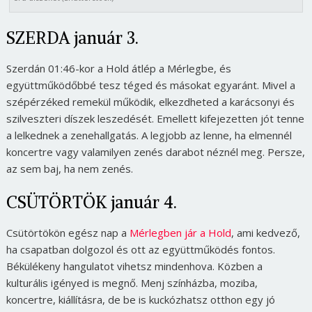
SZERDA január 3.
Szerdán 01:46-kor a Hold átlép a Mérlegbe, és
együttműködőbbé tesz téged és másokat egyaránt. Mivel a
szépérzéked remekül működik, elkezdheted a karácsonyi és
szilveszteri díszek leszedését. Emellett kifejezetten jót tenne
a lelkednek a zenehallgatás. A legjobb az lenne, ha elmennél
koncertre vagy valamilyen zenés darabot néznél meg. Persze,
az sem baj, ha nem zenés.
CSÜTÖRTÖK január 4.
Csütörtökön egész nap a
Mérlegben jár a Hold
, ami kedvező,
ha csapatban dolgozol és ott az együttműködés fontos.
Békülékeny hangulatot vihetsz mindenhova. Közben a
kulturális igényed is megnő. Menj színházba, moziba,
koncertre, kiállításra, de be is kuckózhatsz otthon egy jó