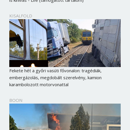
is kihívás - Life (támogatott tartalom)
KISALFOLD
Fekete hét a győri vasúti fővonalon: tragédiák,
embergázolás, megdobált szerelvény, kamion
karambolozott motorvonattal
BOON