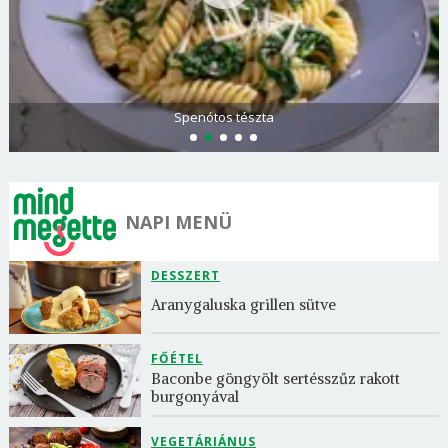
Görögdinnye-limonádé
NAPI MENÜ
DESSZERT
Aranygaluska grillen sütve
FŐÉTEL
Baconbe göngyölt sertésszűz rakott 
burgonyával
VEGETÁRIÁNUS