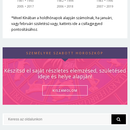
1981
1993
1982
1994
1983
1995
2005
2017
2006
2018
2007
2019
*Mivel Kínában a holdhónapok alapján számolnak, ha januári,
vagy februári születésű vagy, kattints ide a csillagjegyed
pontosításához.
SZEMÉLYRE SZABOTT HOROSZKÓP
Készítsd el saját részletes elemzésed, születésed
ideje és helye alapján!
KISZÁMOLOM