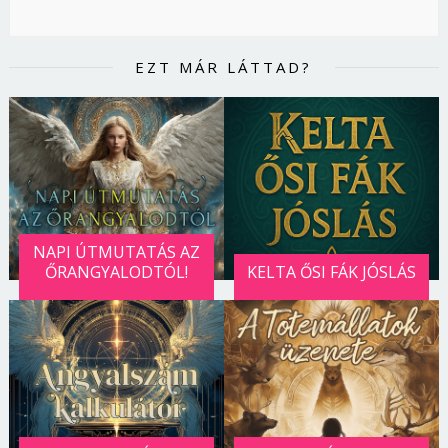
EZT MÁR LÁTTAD?
NAPI ÚTMUTATÁS AZ
ŐRANGYALODTÓL!
KELTA ŐSI FÁK JÓSLÁS
Borsonline bejelentkezés
E-mail cím vagy felhasználónév