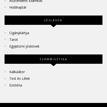
Aszcendens számítás
Holdnaptár
JÓSLÁSOK
Cigánykártya
Tarot
Egyiptomi jóskövek
SZÁMMISZTIKA
Kalkulátor
Test és Lélek
Ezotéria