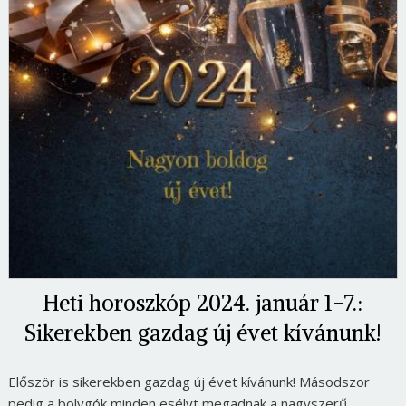
Heti horoszkóp 2024. január 1-7.:
Sikerekben gazdag új évet kívánunk!
Először is sikerekben gazdag új évet kívánunk! Másodszor
pedig a bolygók minden esélyt megadnak a nagyszerű