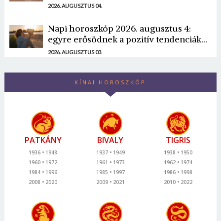
2026. AUGUSZTUS 04.
Napi horoszkóp 2026. augusztus 4:
egyre erősödnek a pozitív tendenciák...
2026. AUGUSZTUS 03.
KÍNAI HOROSZKÓP
PATKÁNY
BIVALY
TIGRIS
1936
1948
1937
1949
1938
1950
1960
1972
1961
1973
1962
1974
1984
1996
1985
1997
1986
1998
2008
2020
2009
2021
2010
2022