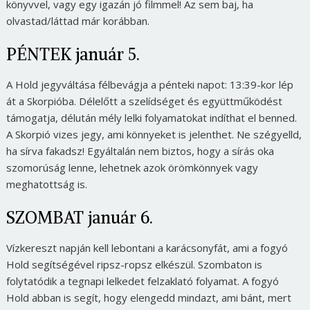
könyvvel, vagy egy igazán jó filmmel! Az sem baj, ha
olvastad/láttad már korábban.
PÉNTEK január 5.
A Hold jegyváltása félbevágja a pénteki napot: 13:39-kor lép
át a Skorpióba. Délelőtt a szelídséget és együttműködést
támogatja, délután mély lelki folyamatokat indíthat el benned.
A Skorpió vizes jegy, ami könnyeket is jelenthet. Ne szégyelld,
ha sírva fakadsz! Egyáltalán nem biztos, hogy a sírás oka
szomorúság lenne, lehetnek azok örömkönnyek vagy
meghatottság is.
SZOMBAT január 6.
Vízkereszt napján kell lebontani a karácsonyfát, ami a fogyó
Hold segítségével ripsz-ropsz elkészül. Szombaton is
folytatódik a tegnapi lelkedet felzaklató folyamat. A fogyó
Hold abban is segít, hogy elengedd mindazt, ami bánt, mert