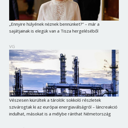
„Ennyire hülyének nėznek bennünket?” – már a
sajátjainak is elegük van a Tisza hergeléséből
VG
Vészesen kiürültek a tárolók: sokkoló részletek
szivárogtak ki az európai energiaválságról – láncreakció
indulhat, másokat is a mélybe ránthat Németország