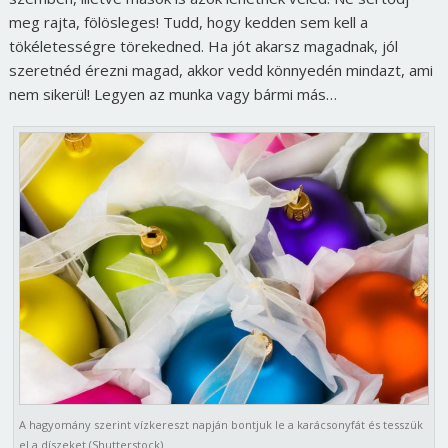
meg rajta, fölösleges! Tudd, hogy kedden sem kell a
tökéletességre törekedned. Ha jót akarsz magadnak, jól
szeretnéd érezni magad, akkor vedd könnyedén mindazt, ami
nem sikerül! Legyen az munka vagy bármi más…
A hagyomány szerint vízkereszt napján bontjuk le a karácsonyfát és tesszük
el a díszeket (Shutterstock)