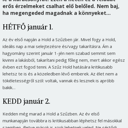
erős érzelmeket csalhat elő belőled. Nem baj,
ha megengeded magadnak a könnyeket…
HÉTFŐ január 1.
Az év első napján a Hold a Szűzben jár. Mivel fogy a Hold,
ideális nap a mai selejtezésre és/vagy takarításra. Ám a
hagyomány szerint január 1-jén nem szabad semmit sem
kivinni a lakásból, takarítani pedig főleg nem, mert akkor egész
évben ezt fogod tenni. A Szűz Hold hatására kritikusabb
lehetsz te is és a közeledben lévő emberek. Az élet nem a
tökéletességről szól: voltak, vannak és lesznek is apróbb
bakik…
KEDD január 2.
Kedden még marad a Hold a Szűzben. Az év első
munkanapján továbbra is kritikusabban léphetsz fel másokkal
szemben, illetve mások is azok lehetnek veled. Ne sértődj