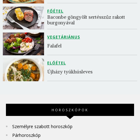
FŐÉTEL
Baconbe göngyölt sertésszűz rakott 
burgonyával
VEGETÁRIÁNUS
Falafel
ELŐÉTEL
Újházy tyúkhúsleves
HOROSZKÓPOK
Személyre szabott horoszkóp
Párhoroszkóp