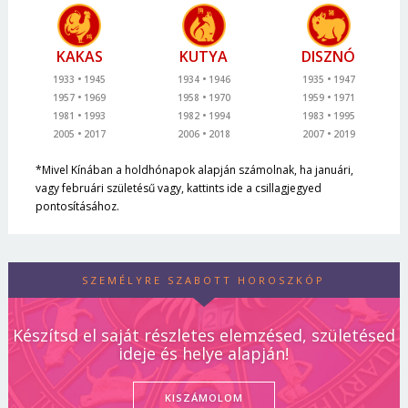
KAKAS
KUTYA
DISZNÓ
1933
1945
1934
1946
1935
1947
1957
1969
1958
1970
1959
1971
1981
1993
1982
1994
1983
1995
2005
2017
2006
2018
2007
2019
*Mivel Kínában a holdhónapok alapján számolnak, ha januári,
vagy februári születésű vagy, kattints ide a csillagjegyed
pontosításához.
SZEMÉLYRE SZABOTT HOROSZKÓP
Készítsd el saját részletes elemzésed, születésed
ideje és helye alapján!
KISZÁMOLOM