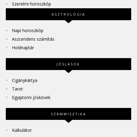
Szerelmi horoszkóp
ASZTROLÓGIA
Napi horoszkóp
Aszcendens számítás
Holdnaptár
JÓSLÁSOK
Cigánykártya
Tarot
Egyiptomi jóskövek
SZÁMMISZTIKA
Kalkulátor