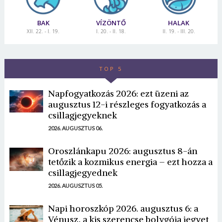
BAK
VÍZÖNTŐ
HALAK
XII. 22. - I. 19.
I. 20. - II. 18.
II. 19. - III. 20.
TOP 5
Napfogyatkozás 2026: ezt üzeni az
augusztus 12-i részleges fogyatkozás a
csillagjegyeknek
2026. AUGUSZTUS 06.
Oroszlánkapu 2026: augusztus 8-án
tetőzik a kozmikus energia – ezt hozza a
csillagjegyednek
2026. AUGUSZTUS 05.
Napi horoszkóp 2026. augusztus 6: a
Vénusz, a kis szerencse bolygója jegyet