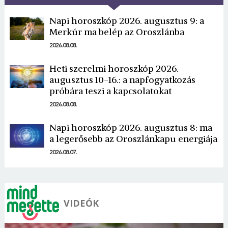
Napi horoszkóp 2026. augusztus 9: a
Merkúr ma belép az Oroszlánba
2026.08.08.
Heti szerelmi horoszkóp 2026.
Borsonline bejelentkezés
augusztus 10-16.: a napfogyatkozás
próbára teszi a kapcsolatokat
E-mail cím vagy felhasználónév
2026.08.08.
Napi horoszkóp 2026. augusztus 8: ma
a legerősebb az Oroszlánkapu energiája
Jelszó
2026.08.07.
Mégse
Bejelentkezés
VIDEÓK