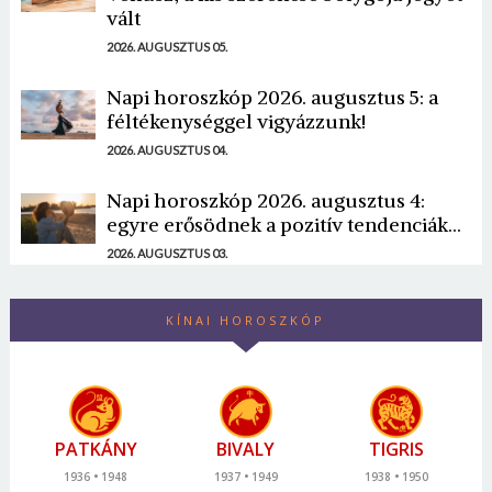
vált
2026. AUGUSZTUS 05.
Napi horoszkóp 2026. augusztus 5: a
féltékenységgel vigyázzunk!
2026. AUGUSZTUS 04.
Napi horoszkóp 2026. augusztus 4:
egyre erősödnek a pozitív tendenciák...
2026. AUGUSZTUS 03.
KÍNAI HOROSZKÓP
PATKÁNY
BIVALY
TIGRIS
1936
1948
1937
1949
1938
1950