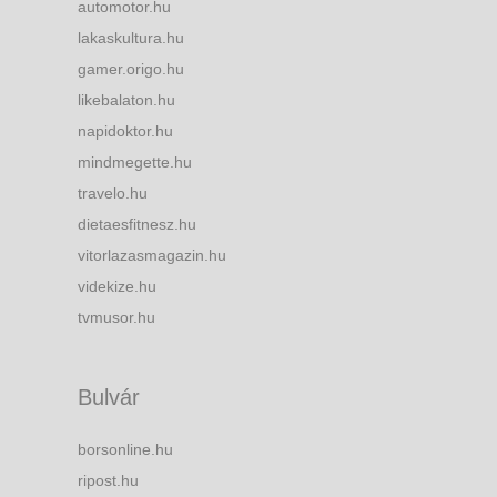
automotor.hu
lakaskultura.hu
gamer.origo.hu
likebalaton.hu
napidoktor.hu
mindmegette.hu
travelo.hu
dietaesfitnesz.hu
vitorlazasmagazin.hu
videkize.hu
tvmusor.hu
Bulvár
borsonline.hu
ripost.hu