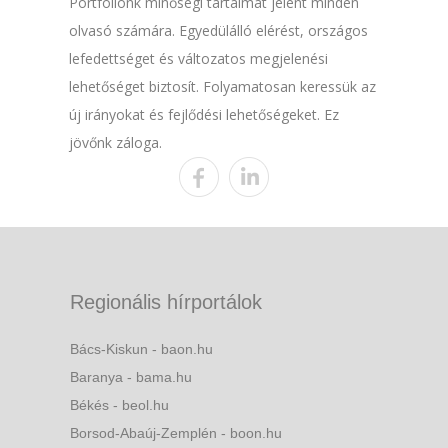
Portfóliónk minőségi tartalmat jelent minden
olvasó számára. Egyedülálló elérést, országos
lefedettséget és változatos megjelenési
lehetőséget biztosít. Folyamatosan keressük az
új irányokat és fejlődési lehetőségeket. Ez
jövőnk záloga.
Regionális hírportálok
Bács-Kiskun - baon.hu
Baranya - bama.hu
Békés - beol.hu
Borsod-Abaúj-Zemplén - boon.hu