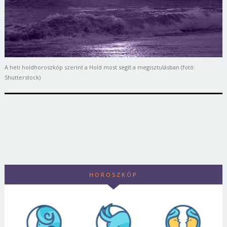
A heti holdhoroszkóp szerint a Hold most segít a megisztulásban (fotó:
Shutterstock)
HOROSZKÓP