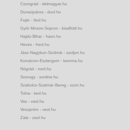
Csongrád - delmagyar.hu
Dunaújváros - duol.hu
Fejér - feol.hu
Győr-Moson-Sopron - kisalfold.hu
Hajdú-Bihar - haon.hu
Heves - heol.hu
Jász-Nagykun-Szolnok - szoljon.hu
Komárom-Esztergom - kemma.hu
Nógrád - nool.hu
Somogy - sonline.hu
Szabolcs-Szatmár-Bereg - szon.hu
Tolna - teol.hu
Vas - vaol.hu
Veszprém - veol.hu
Zala - zaol.hu