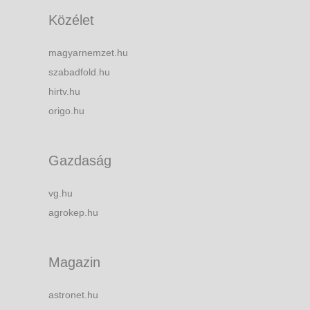
Közélet
magyarnemzet.hu
szabadfold.hu
hirtv.hu
origo.hu
Gazdaság
vg.hu
agrokep.hu
Magazin
astronet.hu