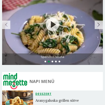
Spenótos tészta
NAPI MENÜ
DESSZERT
Aranygaluska grillen sütve