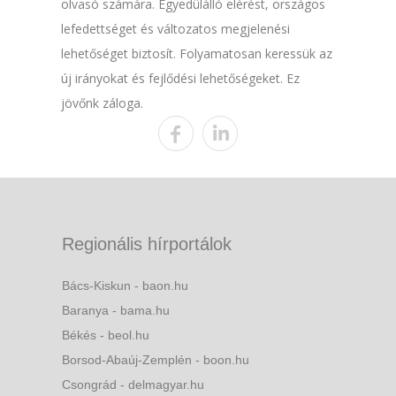
olvasó számára. Egyedülálló elérést, országos
lefedettséget és változatos megjelenési
lehetőséget biztosít. Folyamatosan keressük az
új irányokat és fejlődési lehetőségeket. Ez
jövőnk záloga.
Regionális hírportálok
Bács-Kiskun - baon.hu
Baranya - bama.hu
Békés - beol.hu
Borsod-Abaúj-Zemplén - boon.hu
Csongrád - delmagyar.hu