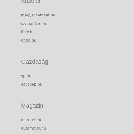
Közélet
magyarnemzet.hu
szabadfold.hu
hirtv.hu
origo.hu
Gazdaság
vg.hu
agrokep.hu
Magazin
astronet.hu
automotor.hu