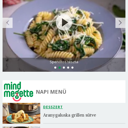
Spenótos tészta
NAPI MENÜ
DESSZERT
Aranygaluska grillen sütve