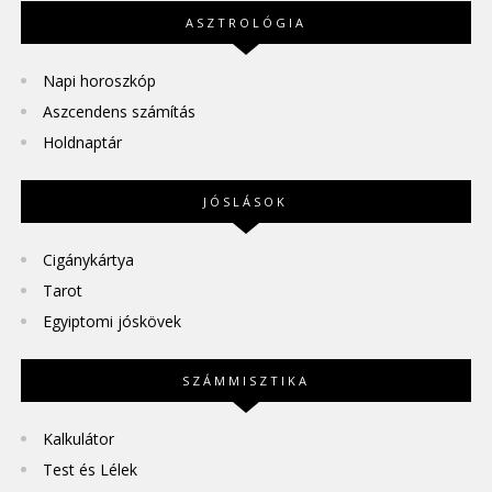
ASZTROLÓGIA
Napi horoszkóp
Aszcendens számítás
Holdnaptár
JÓSLÁSOK
Cigánykártya
Tarot
Egyiptomi jóskövek
SZÁMMISZTIKA
Kalkulátor
Test és Lélek