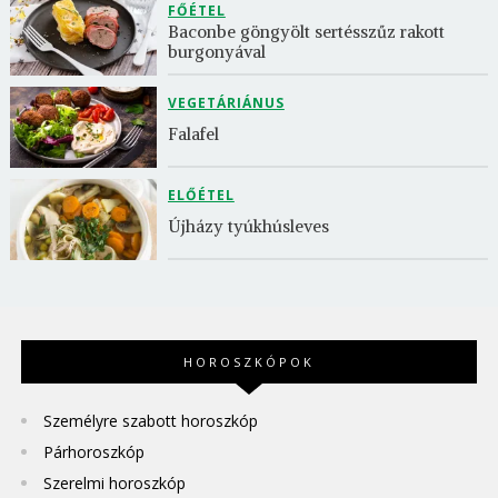
FŐÉTEL
Baconbe göngyölt sertésszűz rakott 
burgonyával
VEGETÁRIÁNUS
Falafel
ELŐÉTEL
Újházy tyúkhúsleves
HOROSZKÓPOK
Személyre szabott horoszkóp
Párhoroszkóp
Szerelmi horoszkóp