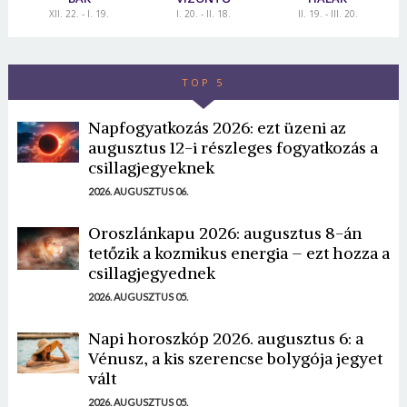
XII. 22. - I. 19.
I. 20. - II. 18.
II. 19. - III. 20.
TOP 5
Napfogyatkozás 2026: ezt üzeni az
augusztus 12-i részleges fogyatkozás a
csillagjegyeknek
2026. AUGUSZTUS 06.
Oroszlánkapu 2026: augusztus 8-án
tetőzik a kozmikus energia – ezt hozza a
csillagjegyednek
2026. AUGUSZTUS 05.
Napi horoszkóp 2026. augusztus 6: a
Vénusz, a kis szerencse bolygója jegyet
vált
2026. AUGUSZTUS 05.