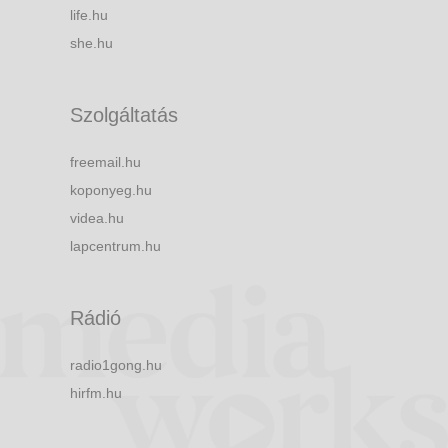
life.hu
she.hu
Szolgáltatás
freemail.hu
koponyeg.hu
videa.hu
lapcentrum.hu
Rádió
radio1gong.hu
hirfm.hu