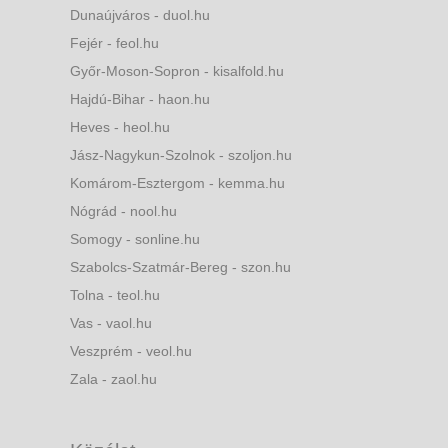
Dunaújváros - duol.hu
Fejér - feol.hu
Győr-Moson-Sopron - kisalfold.hu
Hajdú-Bihar - haon.hu
Heves - heol.hu
Jász-Nagykun-Szolnok - szoljon.hu
Komárom-Esztergom - kemma.hu
Nógrád - nool.hu
Somogy - sonline.hu
Szabolcs-Szatmár-Bereg - szon.hu
Tolna - teol.hu
Vas - vaol.hu
Veszprém - veol.hu
Zala - zaol.hu