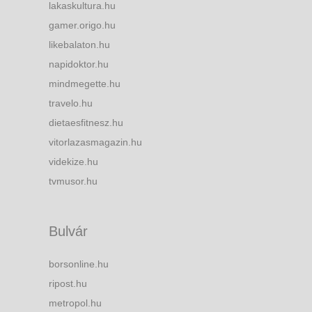
lakaskultura.hu
gamer.origo.hu
likebalaton.hu
napidoktor.hu
mindmegette.hu
travelo.hu
dietaesfitnesz.hu
vitorlazasmagazin.hu
videkize.hu
tvmusor.hu
Bulvár
borsonline.hu
ripost.hu
metropol.hu