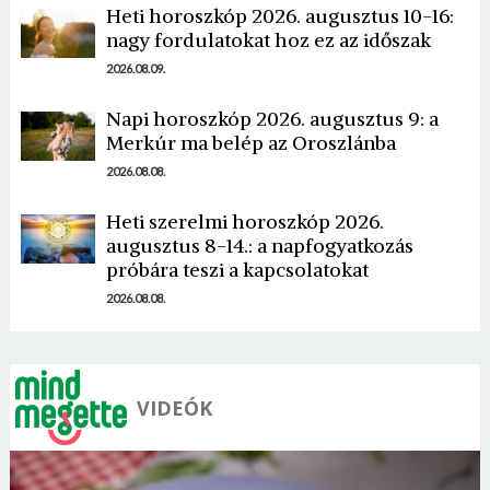
Heti horoszkóp 2026. augusztus 10-16:
nagy fordulatokat hoz ez az időszak
2026.08.09.
Napi horoszkóp 2026. augusztus 9: a
Merkúr ma belép az Oroszlánba
Borsonline bejelentkezés
2026.08.08.
E-mail cím vagy felhasználónév
Heti szerelmi horoszkóp 2026.
augusztus 8-14.: a napfogyatkozás
próbára teszi a kapcsolatokat
Jelszó
2026.08.08.
Mégse
Bejelentkezés
VIDEÓK