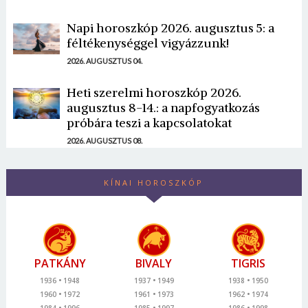
Napi horoszkóp 2026. augusztus 5: a
féltékenységgel vigyázzunk!
2026. AUGUSZTUS 04.
Heti szerelmi horoszkóp 2026.
augusztus 8-14.: a napfogyatkozás
próbára teszi a kapcsolatokat
2026. AUGUSZTUS 08.
KÍNAI HOROSZKÓP
PATKÁNY
BIVALY
TIGRIS
1936
1948
1937
1949
1938
1950
1960
1972
1961
1973
1962
1974
1984
1996
1985
1997
1986
1998