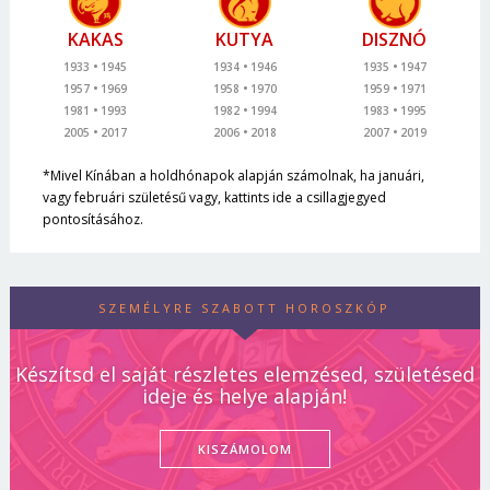
KAKAS
KUTYA
DISZNÓ
1933
1945
1934
1946
1935
1947
1957
1969
1958
1970
1959
1971
1981
1993
1982
1994
1983
1995
2005
2017
2006
2018
2007
2019
*Mivel Kínában a holdhónapok alapján számolnak, ha januári,
vagy februári születésű vagy, kattints ide a csillagjegyed
pontosításához.
SZEMÉLYRE SZABOTT HOROSZKÓP
Készítsd el saját részletes elemzésed, születésed
ideje és helye alapján!
KISZÁMOLOM