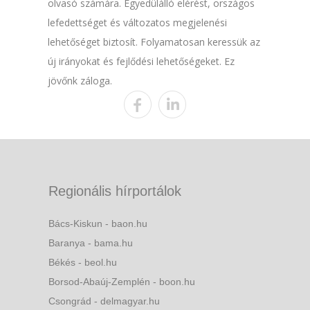
olvasó számára. Egyedülálló elérést, országos
lefedettséget és változatos megjelenési
lehetőséget biztosít. Folyamatosan keressük az
új irányokat és fejlődési lehetőségeket. Ez
jövőnk záloga.
Regionális hírportálok
Bács-Kiskun - baon.hu
Baranya - bama.hu
Békés - beol.hu
Borsod-Abaúj-Zemplén - boon.hu
Csongrád - delmagyar.hu