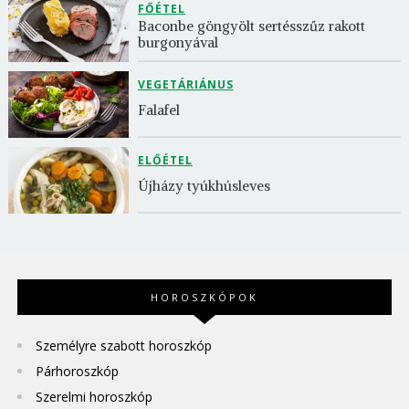
FŐÉTEL
Baconbe göngyölt sertésszűz rakott 
burgonyával
VEGETÁRIÁNUS
Falafel
ELŐÉTEL
Újházy tyúkhúsleves
HOROSZKÓPOK
Személyre szabott horoszkóp
Párhoroszkóp
Szerelmi horoszkóp