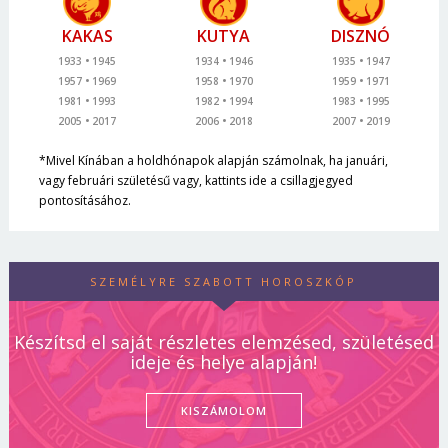
KAKAS
KUTYA
DISZNÓ
1933
1945
1934
1946
1935
1947
1957
1969
1958
1970
1959
1971
1981
1993
1982
1994
1983
1995
2005
2017
2006
2018
2007
2019
*Mivel Kínában a holdhónapok alapján számolnak, ha januári,
vagy februári születésű vagy, kattints ide a csillagjegyed
pontosításához.
SZEMÉLYRE SZABOTT HOROSZKÓP
Készítsd el saját részletes elemzésed, születésed
ideje és helye alapján!
KISZÁMOLOM