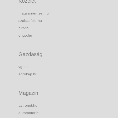
Közélet
magyarnemzet.hu
szabadfold.hu
hirtv.hu
origo.hu
Gazdaság
vg.hu
agrokep.hu
Magazin
astronet.hu
automotor.hu