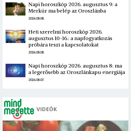
Napi horoszkóp 2026. augusztus 9: a
Merkúr ma belép az Oroszlánba
2026.08.08.
Heti szerelmi horoszkóp 2026.
augusztus 10-16.: a napfogyatkozás
Borsonline bejelentkezés
próbára teszi a kapcsolatokat
2026.08.08.
E-mail cím vagy felhasználónév
Napi horoszkóp 2026. augusztus 8: ma
a legerősebb az Oroszlánkapu energiája
Jelszó
2026.08.07.
Mégse
Bejelentkezés
VIDEÓK