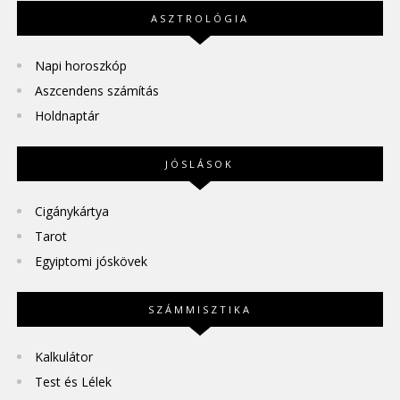
ASZTROLÓGIA
Napi horoszkóp
Aszcendens számítás
Holdnaptár
JÓSLÁSOK
Cigánykártya
Tarot
Egyiptomi jóskövek
SZÁMMISZTIKA
Kalkulátor
Test és Lélek