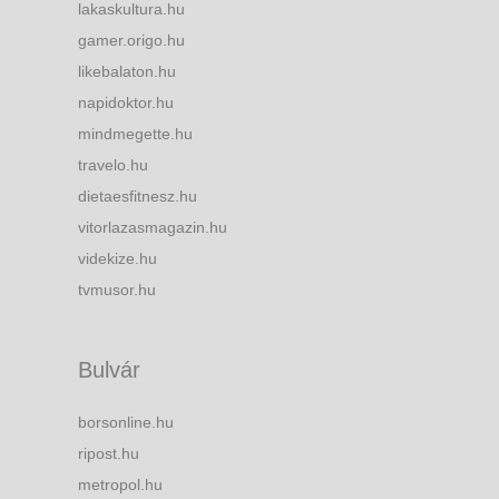
lakaskultura.hu
gamer.origo.hu
likebalaton.hu
napidoktor.hu
mindmegette.hu
travelo.hu
dietaesfitnesz.hu
vitorlazasmagazin.hu
videkize.hu
tvmusor.hu
Bulvár
borsonline.hu
ripost.hu
metropol.hu