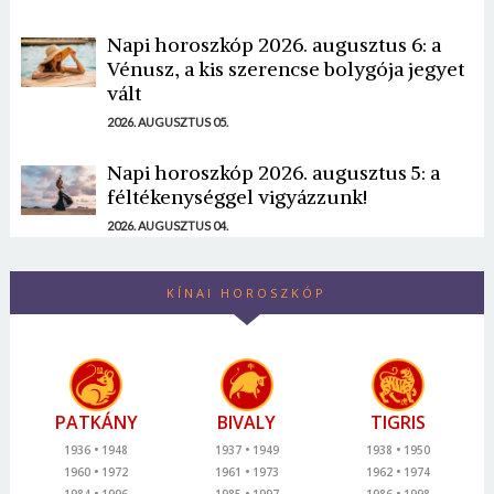
Napi horoszkóp 2026. augusztus 6: a
Vénusz, a kis szerencse bolygója jegyet
vált
2026. AUGUSZTUS 05.
Napi horoszkóp 2026. augusztus 5: a
féltékenységgel vigyázzunk!
2026. AUGUSZTUS 04.
KÍNAI HOROSZKÓP
PATKÁNY
BIVALY
TIGRIS
1936
1948
1937
1949
1938
1950
1960
1972
1961
1973
1962
1974
1984
1996
1985
1997
1986
1998