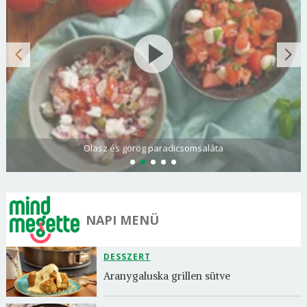
Olasz és görög paradicsomsaláta
NAPI MENÜ
DESSZERT
Aranygaluska grillen sütve