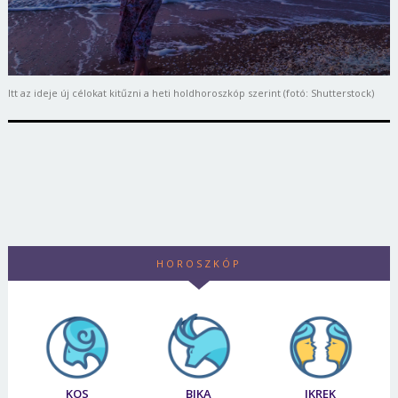
Itt az ideje új célokat kitűzni a heti holdhoroszkóp szerint (fotó: Shutterstock)
HOROSZKÓP
KOS
BIKA
IKREK