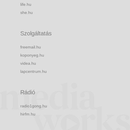
life.hu
she.hu
Szolgáltatás
freemail.hu
koponyeg.hu
videa.hu
lapcentrum.hu
Rádió
radio1gong.hu
hirfm.hu