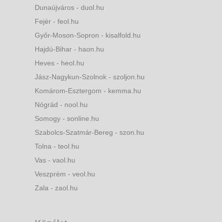
Dunaújváros - duol.hu
Fejér - feol.hu
Győr-Moson-Sopron - kisalfold.hu
Hajdú-Bihar - haon.hu
Heves - heol.hu
Jász-Nagykun-Szolnok - szoljon.hu
Komárom-Esztergom - kemma.hu
Nógrád - nool.hu
Somogy - sonline.hu
Szabolcs-Szatmár-Bereg - szon.hu
Tolna - teol.hu
Vas - vaol.hu
Veszprém - veol.hu
Zala - zaol.hu