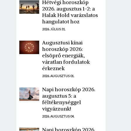
Hétvégi horoszkóp
2026. augusztus 1-2: a
Halak Hold varázslatos
hangulatot hoz
2026. JÚLIUS 31.
Augusztusi kínai
horoszkóp 2026:
elsöprő energiák,
váratlan fordulatok
érkeznek
2026. AUGUSZTUS 01.
Napi horoszkóp 2026.
augusztus 5: a
féltékenységgel
vigyázzunk!
2026. AUGUSZTUS 04.
Napi horoszkóp 2026.