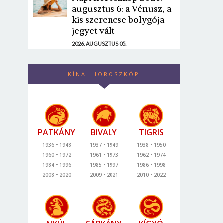
augusztus 6: a Vénusz, a
kis szerencse bolygója
jegyet vált
2026. AUGUSZTUS 05.
KÍNAI HOROSZKÓP
PATKÁNY
BIVALY
TIGRIS
1936
1948
1937
1949
1938
1950
1960
1972
1961
1973
1962
1974
1984
1996
1985
1997
1986
1998
2008
2020
2009
2021
2010
2022