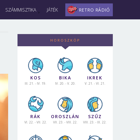
SZÁMMISZTIKA
JÁTÉK
RETRO RÁDIÓ
HOROSZKÓP
KOS
BIKA
IKREK
III. 21. - IV. 19.
IV. 20. - V. 20.
V. 21. - VI. 21.
RÁK
OROSZLÁN
SZŰZ
VI. 22. - VII. 22.
VII. 23. - VIII. 22.
VIII. 23. - IX. 22.