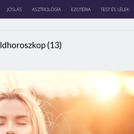
JÓSLÁS
ASZTROLÓGIA
EZOTÉRIA
TEST ÉS LÉLEK
ldhoroszkop (13)