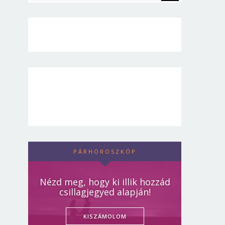
PÁRHOROSZKÓP
Nézd meg, hogy ki illik hozzád
csillagjegyed alapján!
KISZÁMOLOM