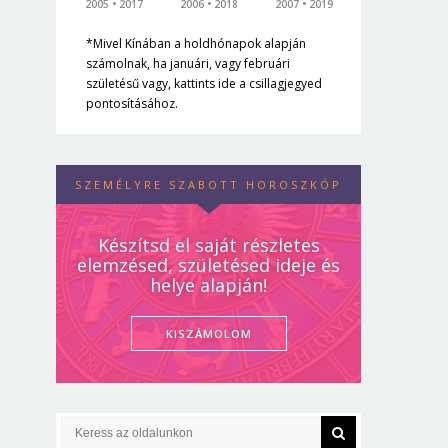
2005
2017
2006
2018
2007
2019
*Mivel Kínában a holdhónapok alapján
számolnak, ha januári, vagy februári
születésű vagy, kattints ide a csillagjegyed
pontosításához.
SZEMÉLYRE SZABOTT HOROSZKÓP
Készítsd el saját részletes
elemzésed, születésed ideje és
helye alapján!
KISZÁMOLOM