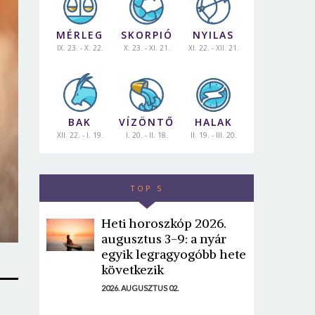
MÉRLEG
SKORPIÓ
NYILAS
IX. 23. - X. 22.
X. 23. - XI. 21.
XI. 22. - XII. 21.
BAK
VÍZÖNTŐ
HALAK
XII. 22. - I. 19.
I. 20. - II. 18.
II. 19. - III. 20.
TOP 5
Heti horoszkóp 2026.
augusztus 3-9: a nyár
egyik legragyogóbb hete
következik
2026. AUGUSZTUS 02.