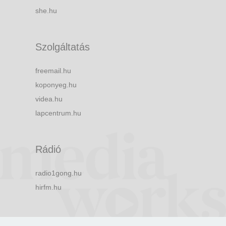
she.hu
Szolgáltatás
freemail.hu
koponyeg.hu
videa.hu
lapcentrum.hu
Rádió
radio1gong.hu
hirfm.hu