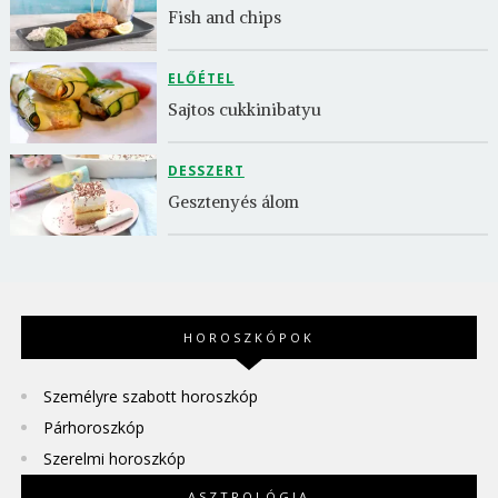
Fish and chips
ELŐÉTEL
Sajtos cukkinibatyu
DESSZERT
Gesztenyés álom
HOROSZKÓPOK
Személyre szabott horoszkóp
Párhoroszkóp
Szerelmi horoszkóp
ASZTROLÓGIA