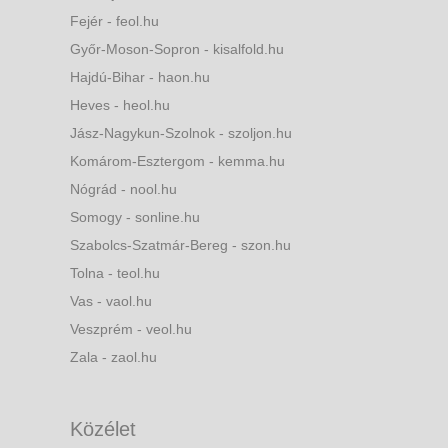
Fejér - feol.hu
Győr-Moson-Sopron - kisalfold.hu
Hajdú-Bihar - haon.hu
Heves - heol.hu
Jász-Nagykun-Szolnok - szoljon.hu
Komárom-Esztergom - kemma.hu
Nógrád - nool.hu
Somogy - sonline.hu
Szabolcs-Szatmár-Bereg - szon.hu
Tolna - teol.hu
Vas - vaol.hu
Veszprém - veol.hu
Zala - zaol.hu
Közélet