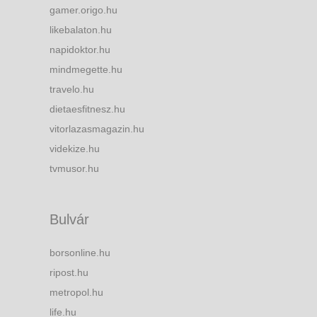
gamer.origo.hu
likebalaton.hu
napidoktor.hu
mindmegette.hu
travelo.hu
dietaesfitnesz.hu
vitorlazasmagazin.hu
videkize.hu
tvmusor.hu
Bulvár
borsonline.hu
ripost.hu
metropol.hu
life.hu