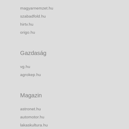
magyarnemzet.hu
szabadfold.hu
hirtv.hu
origo.hu
Gazdaság
vg.hu
agrokep.hu
Magazin
astronet.hu
automotor.hu
lakaskultura.hu