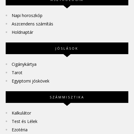
Napi horoszkóp
Aszcendens számítás
Holdnaptár
JÓSLÁSOK
Cigánykártya
Tarot
Egyiptomi jóskövek
SZÁMMISZTIKA
Kalkulátor
Test és Lélek
Ezotéria