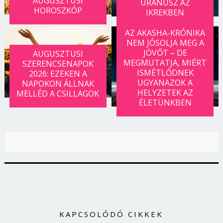
AUGUSZTUSI
URÁNUSZ AZ
HOROSZKÓP
IKREKBEN
AZ AKASHA-KRÓNIKA
NEM JÓSOLJA MEG A
JÖVŐT – DE
AUGUSZTUSI
MEGMUTATJA, MIÉRT
SZERENCSENAPOK
ISMÉTLŐDNEK
2026: EZEKEN A
UGYANAZOK A
NAPOKON ÁLLNAK
HELYZETEK AZ
MELLÉD A CSILLAGOK
ÉLETÜNKBEN
KAPCSOLÓDÓ CIKKEK