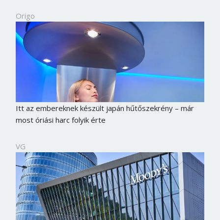
Origo
Itt az embereknek készült japán hűtőszekrény – már
most óriási harc folyik érte
VG
Borsonline bejelentkezés
E-mail cím vagy felhasználónév