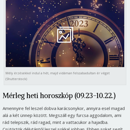
Mély érzésekkel indul a hét, majd vidáman felszabadultan ér véget
(Shutterstock)
Mérleg heti horoszkóp (09.23-10.22.)
Amennyire fel leszel dobva karácsonykor, annyira esel magad
alá a két ünnep között. Megszáll egy furcsa aggodalom, ami
rád telepszik, rád ragad, mint a vattacukor a hajadba.
Csütörtök délutántól leszel sokkal jobban. Ebben sokat segít,