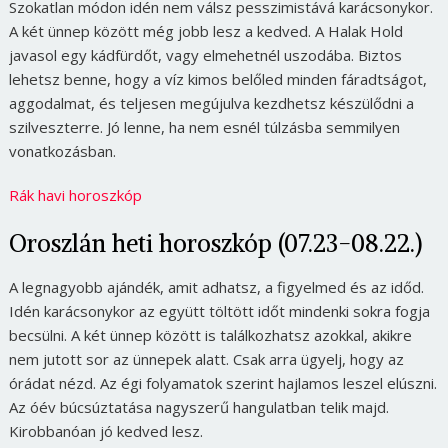
Szokatlan módon idén nem válsz pesszimistává karácsonykor.
A két ünnep között még jobb lesz a kedved. A Halak Hold
javasol egy kádfürdőt, vagy elmehetnél uszodába. Biztos
lehetsz benne, hogy a víz kimos belőled minden fáradtságot,
aggodalmat, és teljesen megújulva kezdhetsz készülődni a
szilveszterre. Jó lenne, ha nem esnél túlzásba semmilyen
vonatkozásban.
Rák havi horoszkóp
Oroszlán heti horoszkóp (07.23-08.22.)
A legnagyobb ajándék, amit adhatsz, a figyelmed és az időd.
Idén karácsonykor az együtt töltött időt mindenki sokra fogja
becsülni. A két ünnep között is találkozhatsz azokkal, akikre
nem jutott sor az ünnepek alatt. Csak arra ügyelj, hogy az
órádat nézd. Az égi folyamatok szerint hajlamos leszel elúszni.
Az óév búcsúztatása nagyszerű hangulatban telik majd.
Kirobbanóan jó kedved lesz.