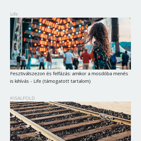
Life
Fesztiválszezon és felfázás: amikor a mosdóba menés
is kihívás - Life (támogatott tartalom)
KISALFOLD