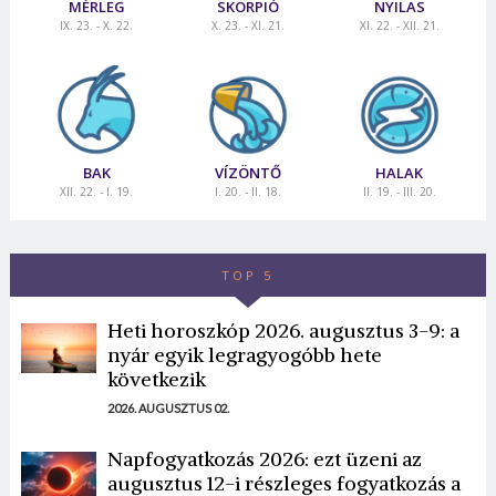
MÉRLEG
SKORPIÓ
NYILAS
IX. 23. - X. 22.
X. 23. - XI. 21.
XI. 22. - XII. 21.
BAK
VÍZÖNTŐ
HALAK
XII. 22. - I. 19.
I. 20. - II. 18.
II. 19. - III. 20.
TOP 5
Heti horoszkóp 2026. augusztus 3-9: a
nyár egyik legragyogóbb hete
következik
2026. AUGUSZTUS 02.
Napfogyatkozás 2026: ezt üzeni az
augusztus 12-i részleges fogyatkozás a