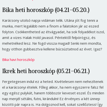
Bika heti horoszkóp (04.21-05.20.)
Karácsony utolsó napja vidáman telik. Utána jót fog tenni a
munka, mert legalább nem a finom a falatokon jár az eszed
folyton. Csökkentheted az étvágyadat, ha sok folyadékot iszol,
amit a vizes Halak Hold javasol. Péntektől felpörögsz, és
mehetnéked lesz. Ne fogd vissza magad! Senki nem mondta,
hogy otthon gubbasztva kellene búcsúztatnod az évet. Igaz?
Bika havi horoszkóp
Ikrek heti horoszkóp (05.21-06.21.)
Fergetegesen indul ez a heted. Kivételesen nem nehezítenek
el a karácsonyi ételek. Főleg akkor, ha nem egyszerre falsz fel
egy egész pulykát, hanem többször keveset eszel. És minden
nap menjél sétálni, futni, kirándulni! Ez érvényes a két ünnep
közötti pár napra is. Ha dolgoznod kell, sokat szellőztess! Így