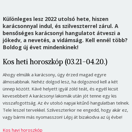
Különleges lesz 2022 utolsó hete, hiszen
karácsonnyal indul, és szilveszterrel zárul. A
bensőséges karácsonyi hangulatot átveszi a
jókedv, a nevetés, a vidámság. Kell ennél több?
Boldog új évet mindenkinek!
Kos heti horoszkóp (03.21-04.20.)
Ahogy elmúlik a karácsony, úgy érzed magad egyre
álmosabbnak. Nehéz dolgod lesz, ha dolgoznod kell a két
ünnep között. Kávé helyett igyál zöld teát, és egyél kicsit
kevesebbet! A karácsonyi lakomák után jót tenne egy kis
visszafogottság. Az év utolsó napjai kitűnő hangulatban telnek.
Tele leszel tervekkel. Szilveszterkor ne engedd, hogy akár ez,
vagy bármi más nyomasszon! Lépj át bizakodva az új évbe!
Kos havi horoszkóp