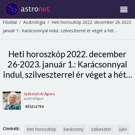
Főoldal
/
Asztrológia
/
Heti horoszkóp 2022. december 26-2023.
január 1.: Karácsonnyal indul, szilveszterrel ér véget a hét…
Heti horoszkóp 2022. december
26-2023. január 1.: Karácsonnyal
indul, szilveszterrel ér véget a hét…
Székelyhidi Ágnes
asztrológus
RÉSZLETEK
Címkék:
heti horoszkóp
karácsony
szilveszter
újév