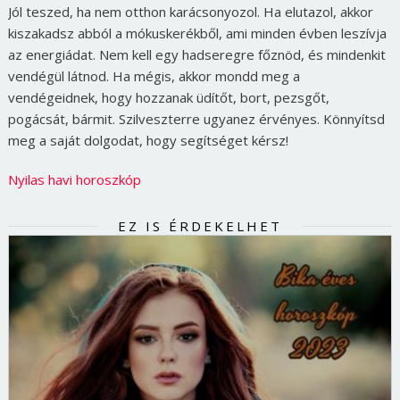
Jól teszed, ha nem otthon karácsonyozol. Ha elutazol, akkor
kiszakadsz abból a mókuskerékből, ami minden évben leszívja
az energiádat. Nem kell egy hadseregre főznöd, és mindenkit
vendégül látnod. Ha mégis, akkor mondd meg a
vendégeidnek, hogy hozzanak üdítőt, bort, pezsgőt,
pogácsát, bármit. Szilveszterre ugyanez érvényes. Könnyítsd
meg a saját dolgodat, hogy segítséget kérsz!
Nyilas havi horoszkóp
EZ IS ÉRDEKELHET