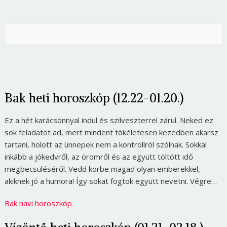
Bak heti horoszkóp (12.22-01.20.)
Ez a hét karácsonnyal indul és szilveszterrel zárul. Neked ez
sok feladatot ad, mert mindent tökéletesen kezedben akarsz
tartani, holott az ünnepek nem a kontrollról szólnak. Sokkal
inkább a jókedvről, az örömről és az együtt töltött idő
megbecsüléséről. Vedd körbe magad olyan emberekkel,
akiknek jó a humora! Így sokat fogtok együtt nevetni. Végre…
Bak havi horoszkóp