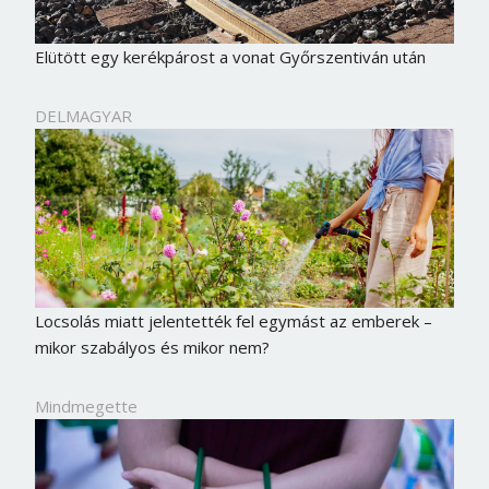
Elütött egy kerékpárost a vonat Győrszentiván után
DELMAGYAR
Locsolás miatt jelentették fel egymást az emberek –
mikor szabályos és mikor nem?
Mindmegette