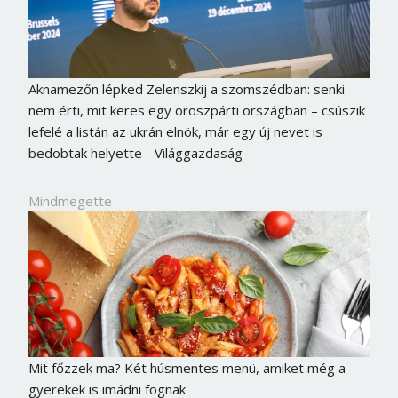
Aknamezőn lépked Zelenszkij a szomszédban: senki
nem érti, mit keres egy oroszpárti országban – csúszik
lefelé a listán az ukrán elnök, már egy új nevet is
bedobtak helyette - Világgazdaság
Mindmegette
Mit főzzek ma? Két húsmentes menü, amiket még a
gyerekek is imádni fognak