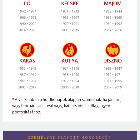
LÓ
KECSKE
MAJOM
1942
1954
1931
1943
1932
1944
1966
1978
1955
1967
1956
1968
1990
2002
1979
1991
1980
1992
2014
2026
2003
2015
2004
2016
KAKAS
KUTYA
DISZNÓ
1933
1945
1934
1946
1935
1947
1957
1969
1958
1970
1959
1971
1981
1993
1982
1994
1983
1995
2005
2017
2006
2018
2007
2019
*Mivel Kínában a holdhónapok alapján számolnak, ha januári,
vagy februári születésű vagy, kattints ide a csillagjegyed
pontosításához.
SZEMÉLYRE SZABOTT HOROSZKÓP