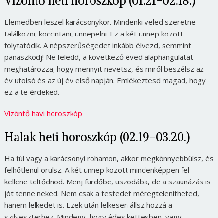
Vízöntő heti horoszkóp (01.21-02.18.)
Elemedben leszel karácsonykor. Mindenki veled szeretne
találkozni, koccintani, ünnepelni. Ez a két ünnep között
folytatódik. A népszerűségedet inkább élvezd, semmint
panaszkodj! Ne feledd, a következő éved alaphangulatát
meghatározza, hogy mennyit nevetsz, és miről beszélsz az
év utolsó és az új év első napján. Emlékeztesd magad, hogy
ez a te érdeked.
Vízöntő havi horoszkóp
Halak heti horoszkóp (02.19-03.20.)
Ha túl vagy a karácsonyi rohamon, akkor megkönnyebbülsz, és
felhőtlenül örülsz. A két ünnep között mindenképpen fel
kellene töltődnöd. Menj fürdőbe, uszodába, de a szaunázás is
jót tenne neked. Nem csak a testedet méregtelenítheted,
hanem lelkedet is. Ezek után lelkesen állsz hozzá a
szilveszterhez. Mindegy, hogy édes kettesben, vagy