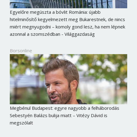
Jelszó
Egyelőre megúszta a bóvlit Románia: újabb
hitelminősítő kegyelmezett meg Bukarestnek, de nincs
miért megnyugodni – komoly gond lesz, ha nem lépnek
Mégse
Bejelentkezés
azonnal a szomszédban - Világgazdaság
Borsonline
Megbénul Budapest: egyre nagyobb a felháborodás
Sebestyén Balázs bulija miatt – Vitézy Dávid is
megszólalt