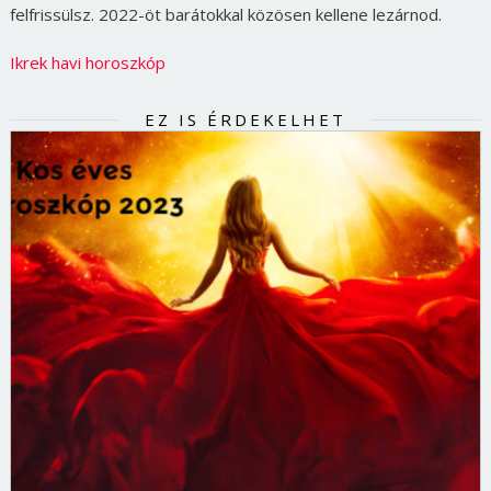
felfrissülsz. 2022-öt barátokkal közösen kellene lezárnod.
Ikrek havi horoszkóp
EZ IS ÉRDEKELHET