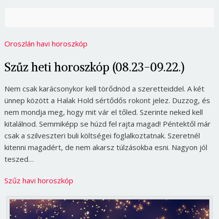
Oroszlán havi horoszkóp
Szűz heti horoszkóp (08.23-09.22.)
Nem csak karácsonykor kell törődnöd a szeretteiddel. A két
ünnep között a Halak Hold sértődős rokont jelez. Duzzog, és
nem mondja meg, hogy mit vár el tőled. Szerinte neked kell
kitalálnod. Semmiképp se húzd fel rajta magad! Péntektől már
csak a szilveszteri buli költségei foglalkoztatnak. Szeretnél
kitenni magadért, de nem akarsz túlzásokba esni. Nagyon jól
teszed…
Szűz havi horoszkóp