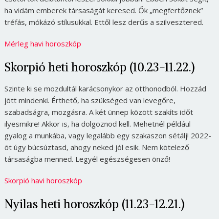
ha vidám emberek társaságát keresed. Ők „megfertőznek”
tréfás, mókázó stílusukkal. Ettől lesz derűs a szilvesztered.
Mérleg havi horoszkóp
Skorpió heti horoszkóp (10.23-11.22.)
Szinte ki se mozdultál karácsonykor az otthonodból. Hozzád
jött mindenki. Érthető, ha szükséged van levegőre,
szabadságra, mozgásra. A két ünnep között szakíts időt
ilyesmikre! Akkor is, ha dolgoznod kell. Mehetnél például
gyalog a munkába, vagy legalább egy szakaszon sétálj! 2022-
öt úgy búcsúztasd, ahogy neked jól esik. Nem kötelező
társaságba menned. Legyél egészségesen önző!
Skorpió havi horoszkóp
Nyilas heti horoszkóp (11.23-12.21.)