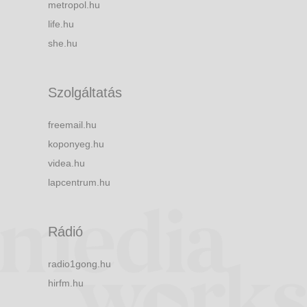
metropol.hu
life.hu
she.hu
Szolgáltatás
freemail.hu
koponyeg.hu
videa.hu
lapcentrum.hu
Rádió
radio1gong.hu
hirfm.hu