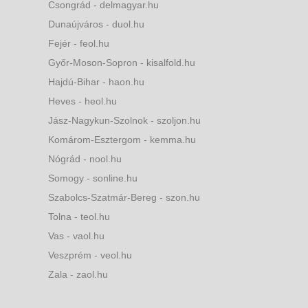
Csongrád - delmagyar.hu
Dunaújváros - duol.hu
Fejér - feol.hu
Győr-Moson-Sopron - kisalfold.hu
Hajdú-Bihar - haon.hu
Heves - heol.hu
Jász-Nagykun-Szolnok - szoljon.hu
Komárom-Esztergom - kemma.hu
Nógrád - nool.hu
Somogy - sonline.hu
Szabolcs-Szatmár-Bereg - szon.hu
Tolna - teol.hu
Vas - vaol.hu
Veszprém - veol.hu
Zala - zaol.hu