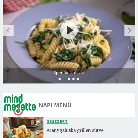
Spenótos tészta
NAPI MENÜ
DESSZERT
Aranygaluska grillen sütve