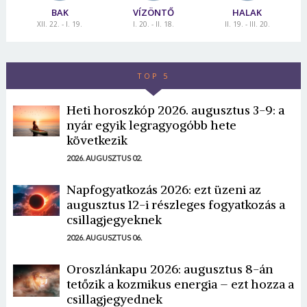
BAK
VÍZÖNTŐ
HALAK
XII. 22. - I. 19.
I. 20. - II. 18.
II. 19. - III. 20.
TOP 5
Heti horoszkóp 2026. augusztus 3-9: a
nyár egyik legragyogóbb hete
következik
2026. AUGUSZTUS 02.
Napfogyatkozás 2026: ezt üzeni az
augusztus 12-i részleges fogyatkozás a
csillagjegyeknek
2026. AUGUSZTUS 06.
Oroszlánkapu 2026: augusztus 8-án
tetőzik a kozmikus energia – ezt hozza a
csillagjegyednek