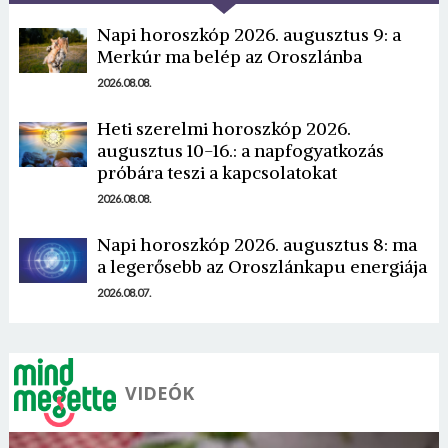
Napi horoszkóp 2026. augusztus 9: a
Merkúr ma belép az Oroszlánba
2026.08.08.
Heti szerelmi horoszkóp 2026.
Borsonline bejelentkezés
augusztus 10-16.: a napfogyatkozás
próbára teszi a kapcsolatokat
E-mail cím vagy felhasználónév
2026.08.08.
Napi horoszkóp 2026. augusztus 8: ma
a legerősebb az Oroszlánkapu energiája
Jelszó
2026.08.07.
Mégse
Bejelentkezés
VIDEÓK