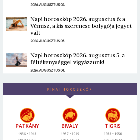
2026. AUGUSZTUS 05.
Napi horoszkóp 2026. augusztus 6: a
Vénusz, a kis szerencse bolygója jegyet
vált
2026. AUGUSZTUS 05.
Napi horoszkóp 2026. augusztus 5: a
féltékenységgel vigyázzunk!
2026. AUGUSZTUS 04.
KÍNAI HOROSZKÓP
PATKÁNY
BIVALY
TIGRIS
1936
1948
1937
1949
1938
1950
1960
1972
1961
1973
1962
1974