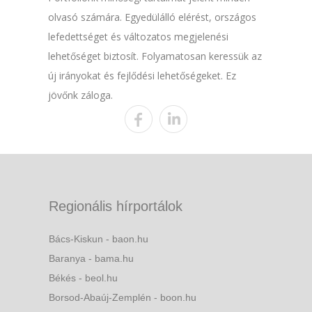
olvasó számára. Egyedülálló elérést, országos
lefedettséget és változatos megjelenési
lehetőséget biztosít. Folyamatosan keressük az
új irányokat és fejlődési lehetőségeket. Ez
jövőnk záloga.
Regionális hírportálok
Bács-Kiskun - baon.hu
Baranya - bama.hu
Békés - beol.hu
Borsod-Abaúj-Zemplén - boon.hu