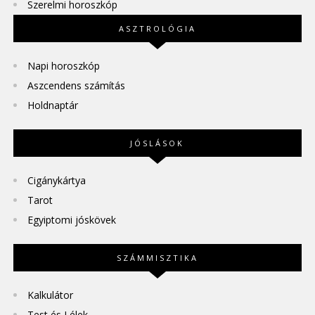
Szerelmi horoszkóp
ASZTROLÓGIA
Napi horoszkóp
Aszcendens számítás
Holdnaptár
JÓSLÁSOK
Cigánykártya
Tarot
Egyiptomi jóskövek
SZÁMMISZTIKA
Kalkulátor
Test és Lélek