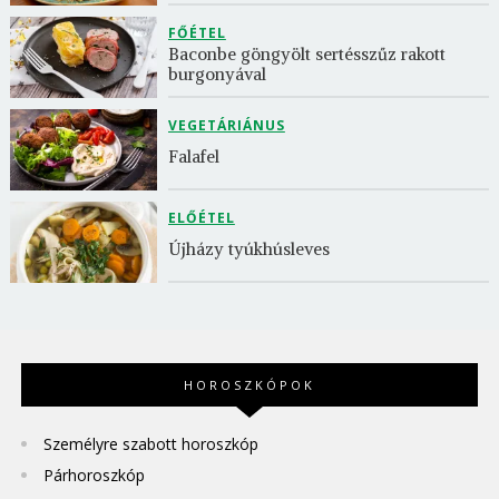
FŐÉTEL
Baconbe göngyölt sertésszűz rakott 
burgonyával
VEGETÁRIÁNUS
Falafel
ELŐÉTEL
Újházy tyúkhúsleves
HOROSZKÓPOK
Személyre szabott horoszkóp
Párhoroszkóp