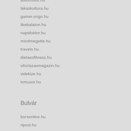
lakaskultura.hu
gamer.origo.hu
likebalaton.hu
napidoktor.hu
mindmegette.hu
travelo.hu
dietaesfitnesz.hu
vitorlazasmagazin.hu
videkize.hu
tvmusor.hu
Bulvár
borsonline.hu
ripost.hu