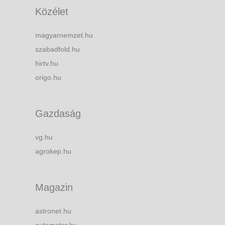
Közélet
magyarnemzet.hu
szabadfold.hu
hirtv.hu
origo.hu
Gazdaság
vg.hu
agrokep.hu
Magazin
astronet.hu
automotor.hu