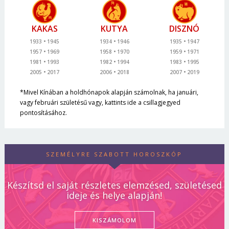
KAKAS
KUTYA
DISZNÓ
1933
1945
1934
1946
1935
1947
1957
1969
1958
1970
1959
1971
1981
1993
1982
1994
1983
1995
2005
2017
2006
2018
2007
2019
*Mivel Kínában a holdhónapok alapján számolnak, ha januári,
vagy februári születésű vagy, kattints ide a csillagjegyed
pontosításához.
SZEMÉLYRE SZABOTT HOROSZKÓP
Készítsd el saját részletes elemzésed, születésed
ideje és helye alapján!
KISZÁMOLOM