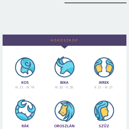
HOROSZKÓP
KOS
BIKA
IKREK
III. 21. - IV. 19.
IV. 20. - V. 20.
V. 21. - VI. 21.
RÁK
OROSZLÁN
SZŰZ