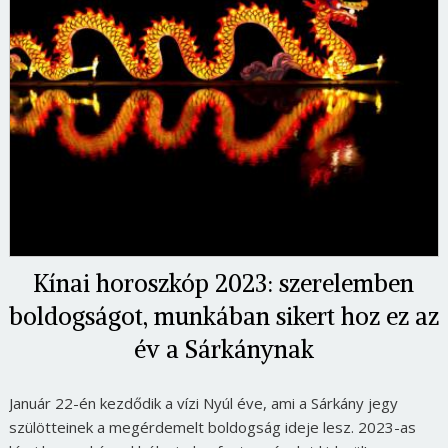
Kínai horoszkóp 2023: szerelemben
boldogságot, munkában sikert hoz ez az
év a Sárkánynak
Január 22-én kezdődik a vízi Nyúl éve, ami a Sárkány jegy
szülötteinek a megérdemelt boldogság ideje lesz. 2023-as