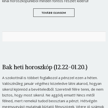
kínai horoszkópunkból minden fontos részlet kiderül!
TOVÁBB OLVASOM
Bak heti horoszkóp (12.22-01.20.)
A szokottnál is többet foglalkozol a pénzzel ezen a héten.
Valószínűleg január végéhez közeledve látni akarod, hogyan
sikerül kijönnöd a bevételedből. Szeretnél félre tenni, de nem
biztos, hogy most sikerül. Ne aggódj emiatt! Nincs mitől
félned, mert remekül tudod beosztani a pénzt. Hétvégén
megnyugvást mutatnak bíztató fényszögek. Végre jó számok