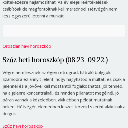
költekezésre hajlamosíthat. Az év elejei leértékelések
csábítóak de megfontoltnak kell maradnod. Hétvégén nem
lesz egyszerű letenni a munkát.
Oroszlán havi horoszkóp
Szűz heti horoszkóp (08.23-09.22.)
Végre nem lesznek az égen retrográd, hátráló bolygók.
Számodra ez annyit jelent, hogy hagyhatod a múltat, és csak a
jelennel és a jövővel kell mostantól foglalkozhatsz. Jól tennéd,
ha a jelenre koncentrálnál, és minden pillanatot megélnél. Jó
páran vannak a közeledben, akik ebben példát mutatnak
neked. Hétvégén elemedben leszel: terveid szerint alakulnak a
dolgok.
Szűz havi horoszkóp