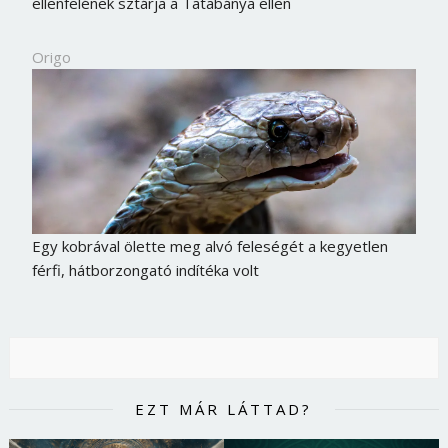
ellenfelének sztárja a Tatabánya ellen
Origo
Egy kobrával ölette meg alvó feleségét a kegyetlen
férfi, hátborzongató indítéka volt
EZT MÁR LÁTTAD?