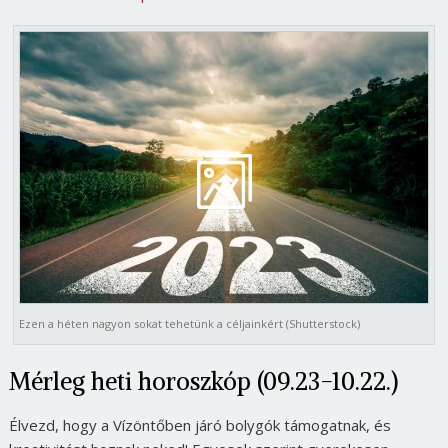
Ezen a héten nagyon sokat tehetünk a céljainkért (Shutterstock)
Mérleg heti horoszkóp (09.23-10.22.)
Élvezd, hogy a Vízöntőben járó bolygók támogatnak, és