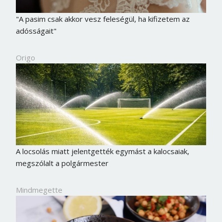
"A pasim csak akkor vesz feleségül, ha kifizetem az
adósságait"
Origo
A locsolás miatt jelentgették egymást a kalocsaiak,
megszólalt a polgármester
Mindmegette