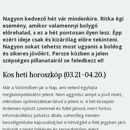
Nagyon kedvező hét vár mindenkire. Ritka égi
esemény, amikor valamennyi bolygó
előrehalad, s ez a hét pontosan ilyen lesz. Épp
ezért ideje csak és kizárólag előre tekinteni.
Nagyon sokat tehetsz most ugyanis a boldog
és sikeres jövőért. Persze közben a jelen
szépséges pillanatairól se feledkezz el!
Kos heti horoszkóp (03.21-04.20.)
Már a Vízöntőben jár a Nap, ami neked egyfajta
megkönnyebbülést jelent. Nem aggódsz annyit a jövő miatt,
miközben optimistábban látod a jelent is. A hét közepén
érdemes nyitott szemmel és füllel járnod, mert fontos
információkhoz juthatsz általa. Lehetőleg minden
beszélgetésbe kapcsolódj be! A hétvégéd a föld jegyben járó
bolygók szerint békésen és tervezhetően alakul.