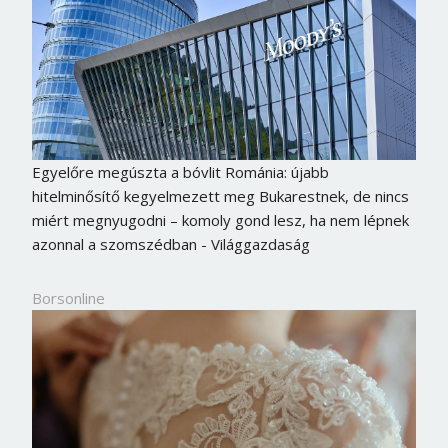
Jelszó
Mégse
Bejelentkezés
Egyelőre megúszta a bóvlit Románia: újabb
hitelminősítő kegyelmezett meg Bukarestnek, de nincs
miért megnyugodni – komoly gond lesz, ha nem lépnek
azonnal a szomszédban - Világgazdaság
Borsonline