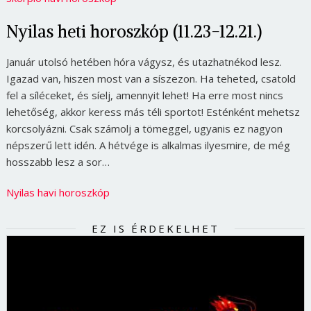
Nyilas heti horoszkóp (11.23-12.21.)
Január utolsó hetében hóra vágysz, és utazhatnékod lesz.
Igazad van, hiszen most van a síszezon. Ha teheted, csatold
fel a síléceket, és síelj, amennyit lehet! Ha erre most nincs
lehetőség, akkor keress más téli sportot! Esténként mehetsz
korcsolyázni. Csak számolj a tömeggel, ugyanis ez nagyon
népszerű lett idén. A hétvége is alkalmas ilyesmire, de még
hosszabb lesz a sor…
Nyilas havi horoszkóp
EZ IS ÉRDEKELHET