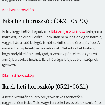
Kos havi horoszkóp
Bika heti horoszkóp (04.21-05.20.)
Jó hír, hogy hétfőn hajnalban a
Bikában járó Uránusz
befejezi a
hátrálást, és elindul előre. Ezek után nem lesz az égen hátráló,
vagyis hátráltató bolygó, ismét tekinthetsz előre a jövőbe. A
munkádban új lehetőségek adódnak. Neked kell eldönteni,
hogy melyikkel élsz. Bolygód, a Vénusz pénteken jegyet vált,
ami új barátokat hozhat. Ez a hétvége kifejezetten szépnek
ígérkezik.
Bika havi horoszkóp
Ikrek heti horoszkóp (05.21-06.21.)
A hét a Vízöntőben járó bolygóknak köszönhetően
nagyszerűen indul. Tele vagy tervekkel és ezekhez szükséges