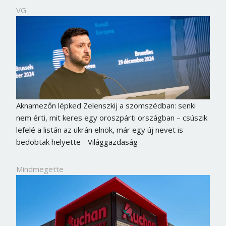
VG
Aknamezőn lépked Zelenszkij a szomszédban: senki
nem érti, mit keres egy oroszpárti országban – csúszik
lefelé a listán az ukrán elnök, már egy új nevet is
bedobtak helyette - Világgazdaság
Mindmegette