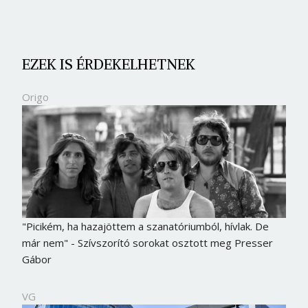
EZEK IS ÉRDEKELHETNEK
Origo
"Picikém, ha hazajöttem a szanatóriumból, hívlak. De
Borsonline bejelentkezés
már nem" - Szívszorító sorokat osztott meg Presser
Gábor
E-mail cím vagy felhasználónév
VG