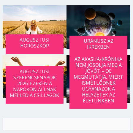
AUGUSZTUSI
URÁNUSZ AZ
HOROSZKÓP
IKREKBEN
AZ AKASHA-KRÓNIKA
NEM JÓSOLJA MEG A
JÖVŐT – DE
AUGUSZTUSI
MEGMUTATJA, MIÉRT
SZERENCSENAPOK
ISMÉTLŐDNEK
2026: EZEKEN A
UGYANAZOK A
NAPOKON ÁLLNAK
HELYZETEK AZ
MELLÉD A CSILLAGOK
ÉLETÜNKBEN