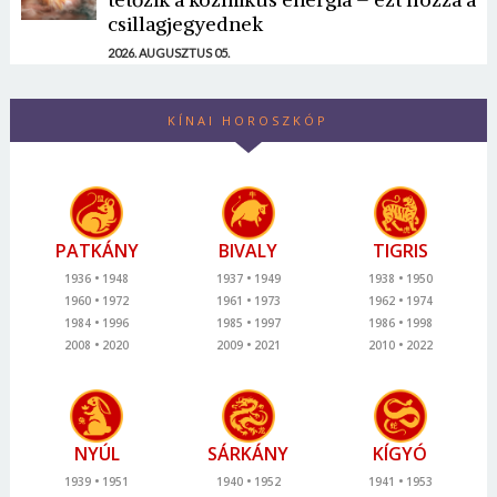
csillagjegyednek
2026. AUGUSZTUS 05.
KÍNAI HOROSZKÓP
PATKÁNY
BIVALY
TIGRIS
1936
1948
1937
1949
1938
1950
1960
1972
1961
1973
1962
1974
1984
1996
1985
1997
1986
1998
2008
2020
2009
2021
2010
2022
NYÚL
SÁRKÁNY
KÍGYÓ
1939
1951
1940
1952
1941
1953