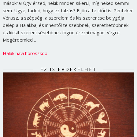
másokra! Úgy érzed, nekik minden sikerül, míg neked semmi
sem. Ugye, tudod, hogy ez túlzás? Eljön a te időd is. Pénteken
Vénusz, a szépség, a szerelem és kis szerencse bolygója
belép a Halakba, és innentől te szebbnek, szerethetőbbnek
és kicsit szerencsésebbnek fogod érezni magad. Végre.
Megérdemled…
Halak havi horoszkóp
EZ IS ÉRDEKELHET