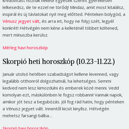
kreativitást hoznak neked! Egyesek szerint gyerekesen
lelkesedsz, de te ezzel ne törődj! Mindaz, amit most kitalálsz,
inspirál és új távlatokat nyit meg előtted. Pénteken bolygód, a
Vénusz jegyet vált
, és arra int, hogy ne folyj szét, legyél
konkrét! Hétvégén nem kéne a kelleténél többet költened,
mert mínuszba kerülsz.
Mérleg havi horoszkóp
Skorpió heti horoszkóp (10.23-11.22.)
Január utolsó hetében szabadságot kellene kivenned, vagy
legalább otthonról dolgozhatnál, ha lehetséges. Semmi
kedved nem lesz kimozdulni és emberek közé menni. Vedd
komolyan ezt, máskülönben le fogsz robbanni! Vannak napok,
amikor jót tesz a begubózás. Jól fog rád hatni, hogy pénteken
a Vénusz jegyet vált. Innentől kicsit kinyílsz. Hétvégén
mehetsz farsangi bálba…
Skorpió havi horoszkóp