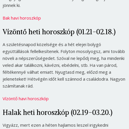
jönnek ki.
Bak havi horoszkóp
Vízöntő heti horoszkóp (01.21-02.18.)
A születésnapod közelsége és a hét elejei bolygó
együttállások fellelkesítenek. Folyton mosolyogsz, ami tovább
növeli a népszerűségedet. Szóval ne lepődj meg, ha mindenki
veled akar találkozni, kávézni, ebédelni, stb. Ha van párod,
féltékennyé válhat emiatt. Nyugtasd meg, előzd meg a
jeleneteket! Hétvégén időt kell szánnod a családodra. Nagyon
számítanak rád.
Vízöntő havi horoszkóp
Halak heti horoszkóp (02.19-03.20.)
Vigyázz, mert ezen a héten hajlamos leszel irigykedni