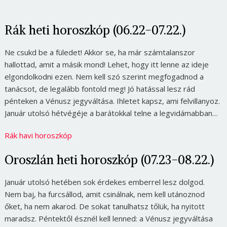
Rák heti horoszkóp (06.22-07.22.)
Ne csukd be a füledet! Akkor se, ha már számtalanszor
hallottad, amit a másik mond! Lehet, hogy itt lenne az ideje
elgondolkodni ezen. Nem kell szó szerint megfogadnod a
tanácsot, de legalább fontold meg! Jó hatással lesz rád
pénteken a Vénusz jegyváltása. Ihletet kapsz, ami felvillanyoz.
Január utolsó hétvégéje a barátokkal telne a legvidámabban…
Rák havi horoszkóp
Oroszlán heti horoszkóp (07.23-08.22.)
Január utolsó hetében sok érdekes emberrel lesz dolgod.
Nem baj, ha furcsállod, amit csinálnak, nem kell utánoznod
őket, ha nem akarod. De sokat tanulhatsz tőlük, ha nyitott
maradsz. Péntektől észnél kell lenned: a Vénusz jegyváltása