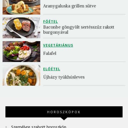
Aranygaluska grillen sütve
FŐÉTEL
Baconbe göngyölt sertésszűz rakott 
burgonyával
VEGETÁRIÁNUS
Falafel
ELŐÉTEL
Újházy tyúkhúsleves
HOROSZKÓPOK
Személyre szabott horoszkóp