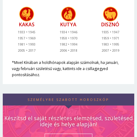
KAKAS
KUTYA
DISZNÓ
1933
1945
1934
1946
1935
1947
1957
1969
1958
1970
1959
1971
1981
1993
1982
1994
1983
1995
2005
2017
2006
2018
2007
2019
*Mivel Kínában a holdhónapok alapján számolnak, ha januári,
vagy februári születésű vagy, kattints ide a csillagjegyed
pontosításához.
SZEMÉLYRE SZABOTT HOROSZKÓP
Készítsd el saját részletes elemzésed, születésed
ideje és helye alapján!