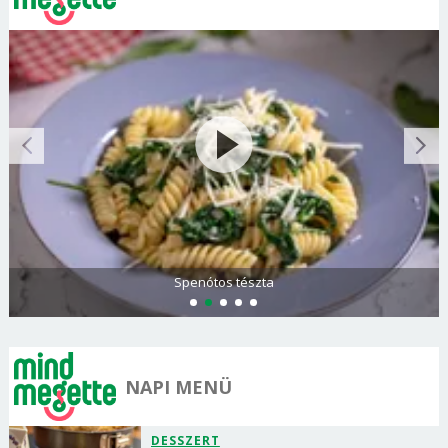
Spenótos tészta
NAPI MENÜ
DESSZERT