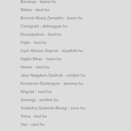
Baranya - bama.hu
Békés - beol.hu
Borsod-Abaúj-Zemplén - boon.hu
Csongrád - delmagyar.hu
Dunaújváros - duol.hu
Fejér - feol.hu
Győr-Moson-Sopron - kisalfold.hu
Hajdú-Bihar - haon.hu
Heves - heol.hu
Jász-Nagykun-Szolnok - szoljon.hu
Komárom-Esztergom - kemma.hu
Nógrád - nool.hu
Somogy - sonline.hu
Szabolcs-Szatmár-Bereg - szon.hu
Tolna - teol.hu
Vas - vaol.hu