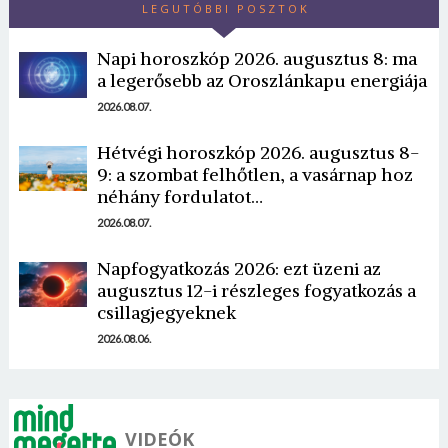
LEGUTÓBBI POSZTOK
Napi horoszkóp 2026. augusztus 8: ma
a legerősebb az Oroszlánkapu energiája
2026.08.07.
Hétvégi horoszkóp 2026. augusztus 8-
Borsonline bejelentkezés
9: a szombat felhőtlen, a vasárnap hoz
néhány fordulatot…
E-mail cím vagy felhasználónév
2026.08.07.
Napfogyatkozás 2026: ezt üzeni az
augusztus 12-i részleges fogyatkozás a
Jelszó
csillagjegyeknek
2026.08.06.
Mégse
Bejelentkezés
VIDEÓK