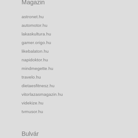
Magazin
astronet.hu
automotor.hu
lakaskultura.hu
gamer.origo.hu
likebalaton.hu
napidoktor.hu
mindmegette.hu
travelo.hu
dietaesfitnesz.hu
vitorlazasmagazin.hu
videkize.hu
tvmusor.hu
Bulvár