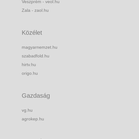
Veszprém - veol.hu
Zala - zaol.hu
Közélet
magyarnemzet.hu
szabadfold.hu
hirtv.hu
origo.hu
Gazdaság
vg.hu
agrokep.hu