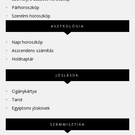
Párhoroszkóp
Szerelmi horoszkóp
ASZTROLÓGIA
Napi horoszkóp
Aszcendens számítás
Holdnaptár
JÓSLÁSOK
Cigánykártya
Tarot
Egyiptomi jóskövek
SZÁMMISZTIKA