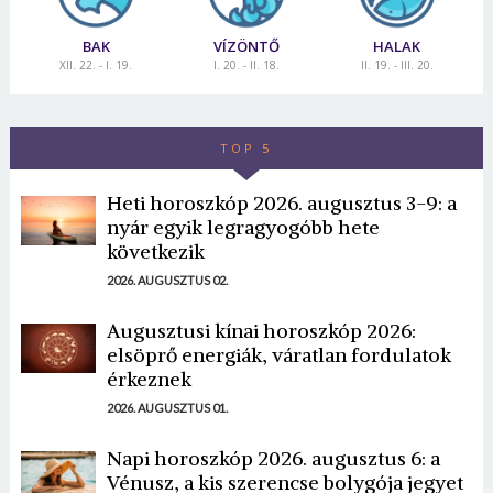
BAK
VÍZÖNTŐ
HALAK
XII. 22. - I. 19.
I. 20. - II. 18.
II. 19. - III. 20.
TOP 5
Heti horoszkóp 2026. augusztus 3-9: a
nyár egyik legragyogóbb hete
következik
2026. AUGUSZTUS 02.
Augusztusi kínai horoszkóp 2026:
elsöprő energiák, váratlan fordulatok
érkeznek
2026. AUGUSZTUS 01.
Napi horoszkóp 2026. augusztus 6: a
Vénusz, a kis szerencse bolygója jegyet